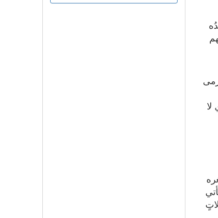
ُه
هم
مرمى
لا
ره
أتي
اتٍ