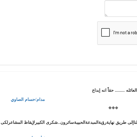
له ........ حقاً انه إبداع
مدام/حسام الصاوي
لناإلى طريق نهايةرؤيةالمبدعةالحبيبةسائرون..شكرى الكبيرلإيقاظ المشاعرلكى