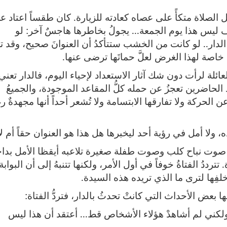
ل الصلاة متكأً على عصاه كعادته للزيارة. كان طقساً اعتاد عل
 ليس هذا يوم الجمعة... يجولُ بخاطرها هاجسٌ آخر: لو
الدار.. لو كانت من الخشب ستتأكدُ أن العنوانَ صحيح، وقد ت
 خاصة لهذا الغرض لعلَّ حماتَها ترضى عنها.
العائلة لرأت دون شك آثار الاستعداد لإحياء اليوم، فالدار تعني
الحاضرين تعجزُ عن حمله كلُّ المقاعد الموجودة، والجميعُ
ن الحركة ولا تفارقها الابتسامة ولا تُشعر أحداً أنها مجهدةٌ ر
ه، ولا أمل في رؤية أحد ليخبرها هل هذا هو العنوان حقاً أم لا
كن صوت نباح كلب وصوت طفلة صغيرة تلاعبه أيقظا الأمل بداخ
تترددُ الفتاةُ خوفاً في أول الأمر، ولكنها تتنبهُ إلى أن البوابة
لفِها لترى ما الذي تريده هذه السيدة.
بعض الأحداث التي كانتْ تحدثُ بالدار، فتردُّ الفتاة:
لكني لم أشاهدْ هؤلاء الأشخاص قط... أعتقد أن هذا ليس