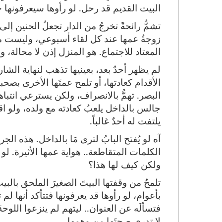
البيت القديم قد رحل. لو رأوها سيعرفونها ح
تشمُّ رائحةً تخرجُ من الدار تجعلُ الحنين إل
زوجةُ عمها عند كل لقاء أسبوعي، وليست مص
المعتاد للاجتماع. هو المنزل إذن لا محالة، وا
لم يظهر أحدٌ بعد، بعينيها تذهب لنهاية الشار
الأقدام كعادتها، أو تلمح عمتَها الأخرى بصح
البصر. تهمُّ بالانصراف، ولكن يسترعي انتبا
جالس بالداخل يلعبُ كعادته مع ولده، ولو 
يلتفت له أحدٌ غالباً.
آه لو يُفتح البابُ لترى مَا بالداخل. هذه ا
الكلمات المتقاطعة.. هواية عمها الأثيرة. لو 
ولكن كيف لها هذا؟
تلمحُ من وقفتها البيتَ الصغيرَ الملحق با
بأعوام، لو رأوها قد يعرفونها فتتأكد أنها ل
فتسألَه عن العنوان.. ليتهم لم ينزعوا اللوحة
لا تدري صحتَها من وهمها.