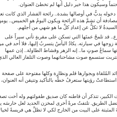
تماً وسيكون هذا خير دليل أنها لم تخطئ العنوان.
ى دخوله يدبُّ في أوصالها بشدة.. رائحة الفشار الذي كانت تعد
ادفة أن تشمَّ هذه الرائحة ويكون اليومُ هو الخميس.. يوم
لسيدةُ لا تكلُّ عن إعدادِ كلِّ ما هو شهي من أجلهم.
ع.. قد تلمحُ عمتَها التي تسكن على مقربةٍ تأتي سيراً على
بة زوجها في سيارته. يكادُ اليأسُ يتسربُ إليها، فلا أحد في 
هها سماعُ صوتٍ ما.. إنه الزهر وقشاط الطاولة.. إذن عمها
اقتربت ستسمع صوت مشاحناتهما وصوت التلفاز العالي الذي 
لجرائد المُلقاة وبجوارها قلم ونظارة وكلها مفتوحة على صفحة
استطاعتْ رؤيتها ستعرفُ خطَّه بالتأكيد وتتيقن أنه العنوان،
لبيت الكبير، تتذكر أن قاطنه كان صديق طفولتهم وله أخت تصغ
م تضل الطريق. تلتفتُ مرةً أخرى لمخزن الحديد لعل حارسَه ي
َ المثبتة على البيت من الخارج لكي لا تظلَّ هي فريسةً لخيال