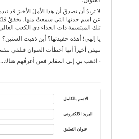
لا تريدُ أن تصدقَ أن هذا الأملَ الأخيرَ قد تبد
عن اسم جدتها التي سمعتْ منها. يخفقُ قلبُها 
تلك المبتسمة ذات الحذاء ذي الكعب العالي
يا إلهي! أهذه حفيدتها؟ أين ذهبت السنين؟
تتيقن أخيراً أنها أخطأت العنوان فتلقي بنف
- اذهب بي إلى المقابر فمن أعرفُهم هناك.. الأ
الاسم بالكامل
البريد الالكتروني
عنوان التعليق