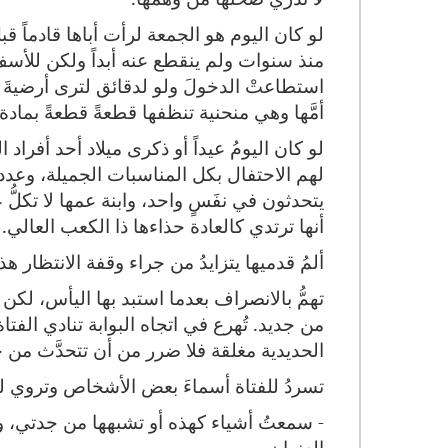
لو كان اليوم هو الجمعة لرأت أباها قادماً قب
منذ سنوات ولم ينقطع عنه أبداً ولكن للأسف
استطاعتْ الدخولَ ولو لدقائق لترى أرضيةَ 
أمَّها وهي منحنية تنظفها قطعةً قطعةً بمادة
لو كان اليومُ عيداً أو ذكرى ميلاد أحد أفراد 
لهم الاحتفال بكل المناسبات الجميلة، وعدد 
يتحدثون في نفَسٍ واحد، وابنة عمها لا تكلُّ ع
أنها ترتدي كالعادة حذاءها ذا الكعب العالي.
ألمُ قدميها يتزايدُ من جراء وقفة الانتظار هذ
تهمُّ بالانصراف بعدما استبد بها اليأس، ل
من جديد. تُهرع في اتجاه البوابة تنادي الفتاة. 
الحديدية مغلقة فلا ضرر من أن تتحدَّث من خ
تسردُ للفتاة أسماءَ بعض الأشخاص وتروي لها 
- سمعتُ أشياء كهذه أو تشبهها من جدتي، و
العنوان.