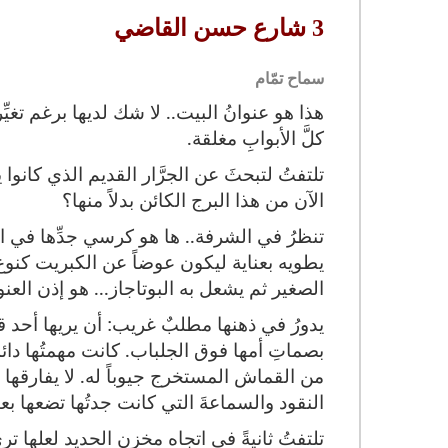
3 شارع حسن القاضي
سماح تمّام
هذا هو عنوانُ البيت.. لا شك لديها برغم تغي
كلَّ الأبوابِ مغلقة.
تلتفتُ لتبحثَ عن الجرَّار القديم الذي كان
الآن من هذا البرج الكائن بدلاً منها؟
تنظرُ في الشرفة.. ها هو كرسي جدِّها في الم
يطويه بعناية ليكون عوضاً عن الكبريت كنو
الصغير ثم يشعل به البوتاجاز... هو إذن ال
يدورُ في ذهنها مطلبٌ غريب: أن يريها أحد ق
بصماتِ أمها فوق الجلباب. كانت مهمتُها دائ
من القماش المستخرج جيوباً له. لا يفارقها ال
النقود والسماعةَ التي كانت جدتُها تضعها بع
تلتفتُ ثانيةً في اتجاه مخزن الحديد لعلها 