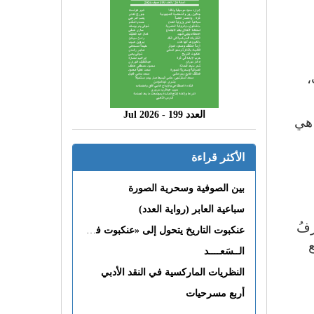
،
العدد 199 - 2026 Jul
 هي
الأكثر قراءة
بين الصوفية وسحرية الصورة
سباعية العابر (رواية العدد)
رفُ
عنكبوت التاريخ يتحول إلى «عنكبوت فى القلب»
ع
الــسَعــــد
النظريات الماركسية في النقد الأدبي
أربع مسرحيات