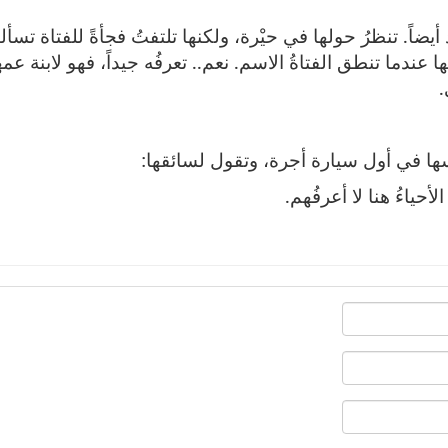
د أيضاً. تنظرُ حولها في حيْرة، ولكنها تلتفتُ فجأةً للفتاة تسأله
عندما تنطق الفتاةُ الاسم. نعم.. تعرفُه جيداً، فهو لابنة عمها
.
سها في أول سيارة أجرة، وتقول لسائقها:
حياءُ هنا لا أعرفُهم.