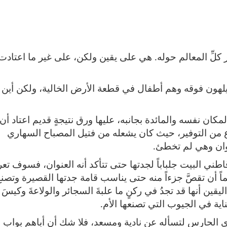
ِّر كلِّ المعالم حوله. هي على يقين ولكن، على غير ما اعتادت
وا يلهون فوقه وهم أطفال في قطعة الأرض الخالية، ولكن أين
كان نفسه والمائدة بجانبه، عليها ورق نتيجةٍ قديم اعتاد أن
ع من التوفير، حيث كان يشعله من فتيل المصباح السهاري
عنوان وهي لم تخطئ.
اطني البيت جلباباً لجدتها حتى تتأكد أنه العنوان، فسوف تع
ماً أن تقصَّ جزءاً منه حتى يناسب قامة جدتها القصيرة وتصن
يقين أنها قد تجدُ في ركنٍ ما علبةَ السجائر والولاعةَ وكيسَ
ناية في الجيوب التي تصنعها الأم.
ترى الحارس لتسأله عن نادية ومسعد، فلا شك أن أباهم بواب