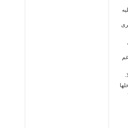
يه
رى
غم
.
لها