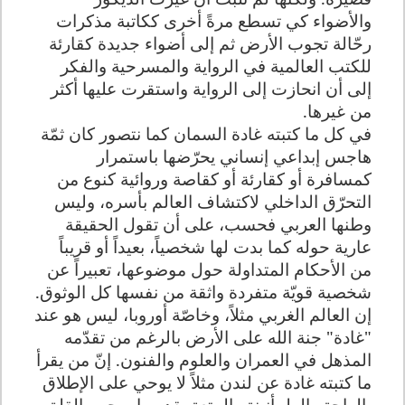
والأضواء كي تسطع مرةً أخرى ككاتبة مذكرات
رحّالة تجوب الأرض ثم إلى أضواء جديدة كقارئة
للكتب العالمية في الرواية والمسرحية والفكر
إلى أن انحازت إلى الرواية واستقرت عليها أكثر
من غيرها.
في كل ما كتبته غادة السمان كما نتصور كان ثمّة
هاجس إبداعي إنساني يحرّضها باستمرار
كمسافرة أو كقارئة أو كقاصة وروائية كنوع من
التحرّق الداخلي لاكتشاف العالم بأسره، وليس
وطنها العربي فحسب، على أن تقول الحقيقة
عارية حوله كما بدت لها شخصياً، بعيداً أو قريباً
من الأحكام المتداولة حول موضوعها، تعبيراً عن
شخصية قويّة متفردة واثقة من نفسها كل الوثوق.
إن العالم الغربي مثلاً، وخاصّة أوروبا، ليس هو عند
"غادة" جنة الله على الأرض بالرغم من تقدّمه
المذهل في العمران والعلوم والفنون. إنّ من يقرأ
ما كتبته غادة عن لندن مثلاً لا يوحي على الإطلاق
بالراحة والطمأنينة والمتعة بقدر ما يوحي بالقلق