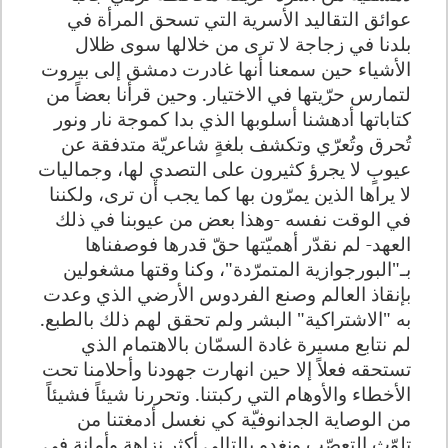
عوائق التقاليد الأسرية التي تسحق المرأة في
بلدنا في زجاجة لا ترى من خلالها سوى ظلال
الأشياء حين سمعنا أنها غادرت دمشق إلى بيروت
لتمارس حرّيتها في الاختيار. وحين قرأنا بعضاً من
كتاباتها أدهشنا أسلوبها الذي بدا كموجة نار ونور
تُحرق وتُعرّي وتكشف بلغةٍ شاعريّة متدفقة عن
عيوبٍ لا يجرؤ كثيرون على التصدي لها، وجماليات
لا يراها الذين يمرّون بها كما يجب أن ترى، ولكننا
في الوقت نفسه
-وهذا بعض من عيوبنا في ذلك
العهد- لم نقدّر أهميّتها حقّ قدرها فوصفناها
بـ
"
البورجوازية المتمرّدة"، وكنا وقتها مشغولين
بإنقاذ العالم وصنع الفردوس الأرضي الذي وعدت
به "الاشتراكية" البشر ولم تحقق لهم ذلك بالطبع.
لم نتابع مسيرة غادة السمّان بالاهتمام الذي
تستحقه فعلاً إلا حين انهارت جهودنا وأحلامنا تحت
الأخطاء والأوهام التي ركبتنا. وتحررنا شيئاً فشيئاً
من الوصاية الجدانوفي
ة كي نغسل أدمغتنا من
تلوّث التعصّب ونغدو بالتالي أكثر نزاهة وأمانة في