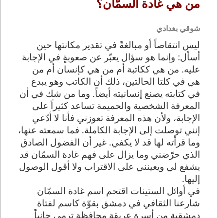
من هي غادة السمّان؟
شوقي بغدادي
ليس انتقاصاً أو مبالغةً في تقدير مكانتها حين
أسأل: وإنما هو سؤال يعبّر عن صعوبةٍ في الإجابة
عليه. من هي ككاتبة أم من هي كإنسان أم من
هي في كلتا الحالتين، ذلك أن الكاتب وهو يبدع
في كتابته يصنع إنسانيته أيضاً. وما من شك في أن
المعرفة الشخصية والحميمة تساعد كثيراً على
الإجابة، ولأن هذه المعرفة تعوزني فأنا لا أدّعي
إنني توصلت إلى الإجابة الكاملة. فما سمعته عنها،
وما قرأته لها قد لا يكفي. غير أن الفضول الصادق
الذي حرّضني وما يزال على فهم غادة السمّان قد
يشفع لي ويعينني على الاقتراب ولا أقول الوصول
إليها.
في أوائل الستينات اقتحم اسم غادة السمّان
شارعنا الثقافي في دمشق بقوّة كاسم لفتاة
دمشقية من أسرة عريقة محافظة ترمي جانباً