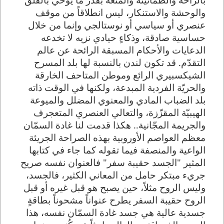
والوحشة والاستنكار، ليس انطلاقاً من موقف
عنصري أو سياسي أو نوستالجي وإنما من خلال
حساسية صادقة، وذكاءٍ حيادي نزيه لا تخدعه
الدعايات والأحكام المسبقة الرائحة عن عالم
التقدّم. قد تكون لندن بالنسبة لها بلد المسرح
الشيكسبيري الرائع وموطن المتاحف الخارقة
والحريّة الفردية المبدعة، ولكنها في الوقت ذاته
بلد الضباب المادي والمعنوي المضلل والميوعة
الهيبيّة المقزّزة، والتعالي العنصري المتعجرف
والجريمة المجّانية.. هكذا قدمت لنا غادة السمّان
معظم العواصم الأوروبية بهذه الصراحة الجريئة
الواعية والمنصفة فيما تقوله كما جاء في كتابها
المثير "الجسد حقيبة سفر" فالعنوان نفسه صريح
جريء مبتكر حامل من المعاني الكثير، فالجسد،
وليس الروح مثلاً، حين يصبح هو قبل غيره أو قبل
الروح حقيبة السفر يطرح عنواناً مشحوناً بطاقةٍ
جسدية عالية هي جسد غادة السمّان نفسه، هذا