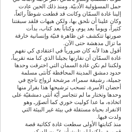
حمل المسؤولية الأدبيّة. ومنذ ذلك الحين عادت
إلينا غادة السمّان وكانت قد قطعت شوطاً رائعاً،
وكان علينا أن نلحق بها، ولكن هيهات فلقد سبقتنا
كثيراً، ويوماً بعد يوم، وكتاباً بعد كتاب، بدأت
صورتها تتكشف عن ظاهرة فنيّة وإنسانية خارقة
ما تزال مدهشة حتى الآن.
أقول هذا لأنه كان ضرورياً في اعتقادي كي نفهم
غادة السمّان أن نقارنها بجيلنا الذي كنا منه تقريباً،
ولكننا لم نكن غادة السمان التي اخترقت وحدها
حدود دمشق المدينة المحافظة كأنثى مسلمة
جميلة، رشيقة سمراء، مرشحة لزواج ناجح في
أحضان الأسرة، تسحب ترشيحها هذا بقرار منها
وحدها وتختار ما لم تتجاسر أيّة أنثى دمشقيّة على
اتخاذه، ما عدا كوليت خوري كما أتصوّرـ وهو
الانفراد بحياة مستقلة في بيئة غير البيئة التي
ولدت فيها.
منذ كتابتها الأولى سطعت غادة ككاتبة قصة
قصيرة. ولكنها لم تلبث أن غيّرت الديكور