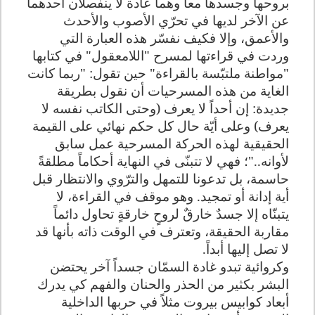
بروحها وجسدها معاً وهما عادة لا ينفصلان أحدهما
عن الآخر لديها في تحرّي الأصوب والأحدث
والأعمق، وإلا فكيف نفسّر هذه العبارة التي
وردت في قراءتها لمسرح "اللامعقول" في كتابها
"مواطنة ملتبّسة بالقراءة" حين تقول: "ربما كانت
الغاية من هذه المسرحيات أن نقول بطريقة
جديدة: إن أحداً لا يعرف (وحتى الكاتب نفسه لا
يعرف) وعلى أيّة حال كل حكم نهائي على القيمة
الحقيقية لهذه الحركة المسرحية عمل سابق
لأوانه.."؛ فهي لا تتبنّى في النهاية أحكاماً مطلقةً
حاسمة، بل تدعونا للتمهل والترّوي والانتظار قبل
أية إدانة أو تمجيد. وهو موقف في القراءة، لا
يتبنّاه إلا جسدٌ خارقٌ لروحٍ خارقةٍ تحاول دائماً
مقاربة الحقيقة، وتعترف في الوقت ذاته بأنها قد
لا تصل إليها أبداً.
وكروائية تبدو غادة السمّان جسداً آخر يحتضن
البشر بكثير من الحذر والحنان والفهم كي يدرك
أبعاد كوابيس بيروت مثلاً في حربها الداخلية