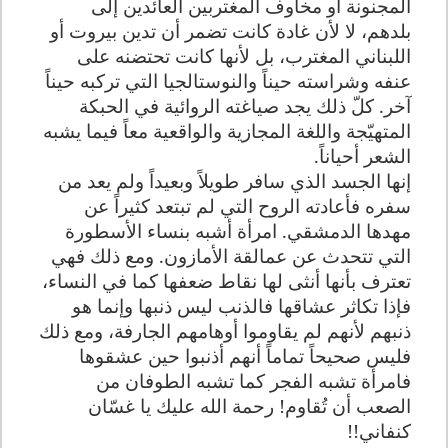
المجنونة أو مخاوف المغتربين العائدين إلى
بلدهم، لا لأن غادة كانت تضمر أن تدين بيروت أو
اللبناني المغترب، بل لأنها كانت تحتضنه على
عنفه وشراسته حيناً والنوستالجيا التي تركبه حيناً
آخر. كلّ ذلك يجد صياغته الروائية في الحبكة
المتهيّجة واللغة المجازية والواقعية معاً فيما يشبه
الشعر أحياناً.
إنها الجسد الذي سافر طويلاً وبعيداً ولم يعد من
سفره فأعادته الروح التي لم تبتعد كثيراً عن
مهدها الدمشقي. امرأة أشبه بنساء الأسطورة
التي تتحدث عن عمالقة الأمازون. ومع ذلك فهي
تعترف بأنها أنثى لها نقاط ضعفها كما في النساء،
فإذا تكاثر عشاقها فالذنب ليس ذنبها وإنما هو
ذنبهم لأنهم لم يقاوموا أوهامهم الجارفة، ومع ذلك
فليس صحيحاً تماماً أنهم أذنبوا حين عشقوها
فامرأة تشبه الفجر كما تشبه الطوفان من
الصعب أن تُقاوم! رحمة الله عليك يا غسّان
كنفاني
!
!