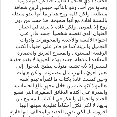
الجسد الذي اقتحم العالم باحثاً عن كُنهه دونما
وصاية من أحد، وهو بالتأكيد حبيس لروحٍ شفافة
متطلّعة، ولكن كلمة روح هنا ربما أنها تبدو مبتذلة
بالنسبة لغادة مع أنها صحيحة، فلا جسد من دون
روح إلا للموتى، ولكن غادة لا تتردد في اختيار
العنوان الذي تفضله شخصياً، جسد قادر على
احتواء الألبسة والأحذية والمجوهرات وأدوات
التجميل والزينة كما هو قادر على احتواء الكتب
الرفيعة المستوى، والمسرح العريق والحضارة
المعقّدة المذهلة. جسد بهذه الحيوية لا يغدو حقيبة
للسفر إلا لأنه تشبيه متوثّب يطمح للدخول إلى
تعبير لغويّ ملتهبٍ مثل مضمونه.. ولكن هيهات!
وحين تُمسك غادة بكتاب ما لتقرأه تبدو أشبه
بعالمةٍ مُكبّةٍ عليه من خلال مجهرٍ بالغ الحساسية
والقدرة على اكتناه الدقائق الصغيرة، التي تصنع
الحياة والجمال والفكر في الكتاب المفتوح بين
يديها، لا لكي تكرّر أحكاماً تقليدية سبقها إليها
آخرون، بل لكي تقول الجديد والمخالف. إنها قارئة