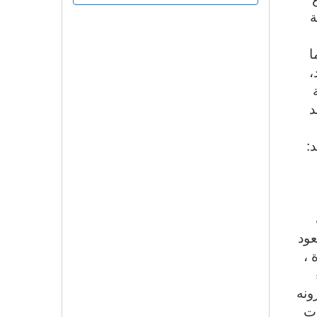
ة
ا
،
د
:
عود
 ،
ونه
دت