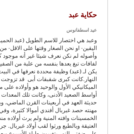
حكاية عبد
عيد اسطفانوس
وعبد هي اختصار للاسم الطويل (عبد الحمي
اليقين- او نحن الصغار وقتها على الاقل- من
وأصوله لم نكن نعرف شيئا غير أنه موجود كل 
لفافات تبغ يعدها بنفسه من علبة من الصفيح 
يكن لـ (عبد) وظيفة محددة نعرفها في البيت
النهار
.
كانت كبرى شقبقات أبى
قد تزوجت
الميكانيكي الأول والوحيد هو وأولاده على 
أواسط الصعيد الأدنى، وكانت تلك المعدات 
حديثة العهد في أربعينات القرن الماضي، وبا
مهنته حصد غبربال أفندي أموالا كثيرة، وف
الخمسينات وافته المنية ولم يرث أولاده من
العتيقة وبالطبع ورثوا لقب أولاد غبربال. جر
على ضفتي النهر يتغيبون طيلة الأسبوع ويع