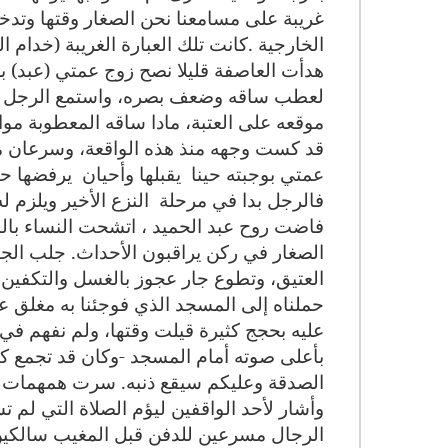
غريبة على مسامعنا نحن الصغار وقتها وتدخ
الخارجية
.
كانت تلك العبارة الغريبة (خدام
هدأت العاصفة قليلا نصح زوج عمتي (عبد) بض
لعطب ساقه وضعف بصره، واستمع الرجل للن
موقعه على العتبة، مادا ساقه المعطوبة موا
قد كست وجهه منذ هذه الواقعة، وسرعان ما 
عمتي بوجبته
حينا
يقبلها وأحيان
يرفضها حت
فالرجل بدا في مرحلة
النزع الأخير ويلزم 
فاضت روح عبد الحميد ، اتشحت النساء بال
الصغار في ركن يراقبون الأحداث
.
جلب الجي
العتيق، وتطوع جار عجوز بالغسل والتكفين،
حملناه إلى المسجد الذي فوجئنا به مغلق عل
عليه بحجج كثيرة قيلت وقتها، ولم نفهم في
بأعلى صوته أمام المسجد -وكان قد تجمع كث
الصدقة وعليكم سيقع ذنبه
.
سرت همهمات قطع
وأشار لأحد الواقفين ليؤم الصلاة التي لم
الرجال مسرعين للدفن قبل المغيب سالكين