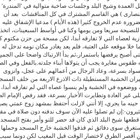
ل العمدة وشيخ البلد وجلسات صاخبة متوالية في 'المندرة'
 النصارى ) هي القاسم المشترك في كل المناقشات
بعد أن
رورة عدم الخروج كثيرا (هذه الأيام ) مدعيا الإشفاق عليه
صيحة سريعا ومن يومها وكنا في أواسط السبعينات، اتخذ 
زية لعصاه التي لا تفارقه أبدا، لكن مسحة من حزن مكتوم ك
خلا موقعه على العتبة، فلم يعد يغادر مكان نومه تدخل له
ى أصبح يرفضها باستمرار،ثم بدأ الارتباك واضحا على الجمي
له طقوس مغايرة يجب أن يتولاها أبناء جلدته
.
بالفعل وفي الص
سواد بسرعة، وعاد الرجال من أعمالهم على عجل، وانزوى
ران الخشبة المستطيلة ذات الاذرع الاربعة من خلف المسج
 ووضعوه في الخشبة ولم ينسوا عصاه التي لم تفارقه أبدا،
ى غير العادة وتطايرت الأخبار بسرعة، فقد رفض الإمام الص
 حينه ما يجري، إلا أنني لازلت أحتفظ بمشهد زوج عمتي يصي
يرون-:إن لم تصلوا عليه الآن سوف ندفنه دون صلاة في مقا
ها شيخ البلد الذي كان قد حضر للتو وأمر بفتح المسجد
 تستغرق سوى دقائق ثم قذفوا الخشبة خارج المسجد وحملها
 أقصر الطرق لاختصار الوقت قبل المغيب لكن دونما سبب