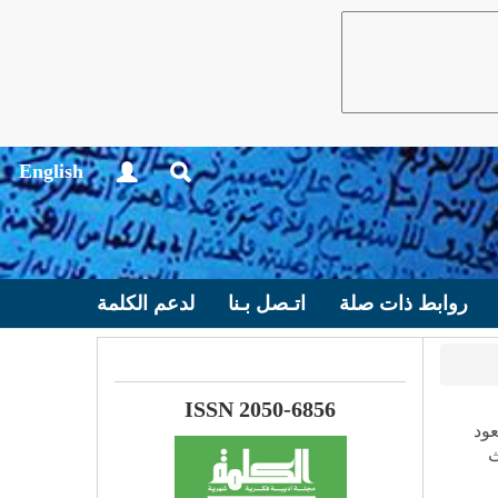
English
روابط ذات صلة
اتـصل بـنا
لدعم الكلمة
ISSN 2050-6856
عود
ث