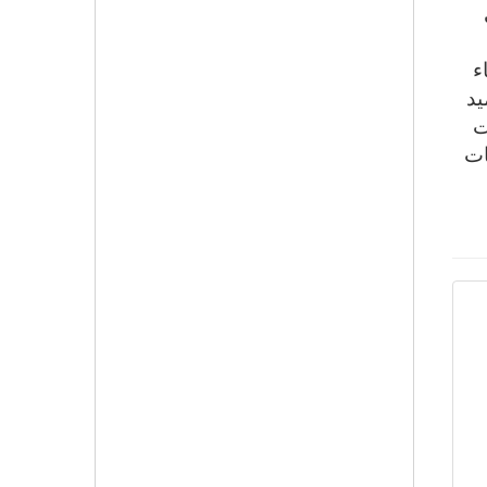
ء
يد
ت
ات