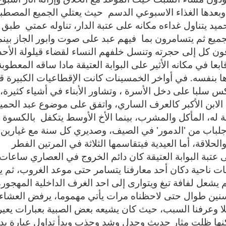
بعدها الغذاء الاسبوعي الدسم
حيث يعتلي الجميع المصطب
ميد يتناول غداءه مكانه على عتبة الدار، تناوله عمتي
طبق
جميع ثم يتسامرون بما
فيهم عبد على صوت وابور الجاز بينم
رقون كل إلى حجرته وتنسل خلفهم النساء لقضاء قيلولة الأحد
عا في مكانه الأثير على البوابة العتيقة مادا ساقه المعطوبة
ها بنفسه. في أواخر الخمسينات كانت الإقطاعيات الكبيرة ق
س سلبا على دخل الأسرة ، وتشاور الأبناء في أشياء كثيرة،
الابن الأكبر كالعرف الساري، واتفق على موضوع عبد الحميد
ية له، المأكل والمشرب، بينما الأخ الأوسط يتكفل
بالكسوة
وجلباب من 'الدمور' في الصيف، وصديري كل سنة مع غيارين
الحلاقة، أما العيدية فيتقاسمها الثلاثة في المرتين الفطر
 عتبة البوابة العتيقة كان دائم الخروج في العصاري ساعات
ت ناحية دكان أحد معارفنا يتسامر حتى موعد الغروب، ثم ي
شعل لفافة تبغ ويتوارى إلى احد الغرف الداخلية المهجورة
نين طوال حتى لاحظناه مرات يأتي مهموما، يرفض العشاء
لا وعرفنا السبب، حيث كان يشيعه بعض الصبية بعبارات يعير
لكنها ظلت مثار حديث وجدل وشد وجذب وبدأ تداول عبارة ب