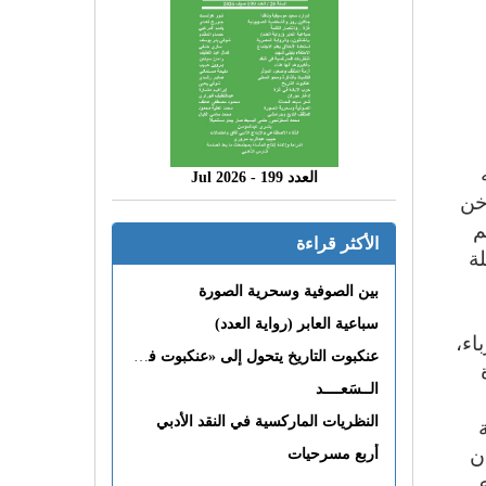
العدد 199 - 2026 Jul
خن
م
الأكثر قراءة
ة
بين الصوفية وسحرية الصورة
سباعية العابر (رواية العدد)
اء،
عنكبوت التاريخ يتحول إلى «عنكبوت فى القلب»
الــسَعــــد
النظريات الماركسية في النقد الأدبي
ان
أربع مسرحيات