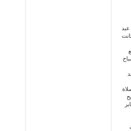
عبد
انت
ع
باح
د
لاة
ح
بر