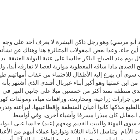
د أبو مرسي) وهو رجل داكن البشرة لا يعرف أحد على وجه
 أين جاء، وعدا بعض المقولات المتناثرة هنا وهناك عن نشأته
يوم منذ الصباح الباكر جالسا على عتبة البوابة العتيقة
يد
الصدئ مادا ساقه المعطوبة موازية لعصا لا تفارقه أبدا، ول
 سوى أن يهرع إليه الأطفال للاحتماء من عقاب أمهاتهم طيل
من ابن عمتها وهو أكبر أبناء غبربال أفندى الذي أشتهر بأنه
مدى منطقة تمتد أكثر من خمسين ميلا على جانبي النهر في
من جرارات زراعية، ومحاريث، ورافعات مياه، ومولدات كهرب
لطبع ملاكها كانوا أعيان المنطقة وإقطاعييها، لبراعته وندرة
ي المقابل كان مبذرا مسرفا وأشياء أخرى، وفي أواسط
ه سوى المهنة والبيت القديم ومعهم (عبد) جالسا على البوابة
ت الأيام
وتناسل الأبناء الثلاثة وتوارثوا عملاء أبيهم من الأعي
ودون مساء السبت حيث الموعد مع الحلاق وإزالة آثار أسبوع