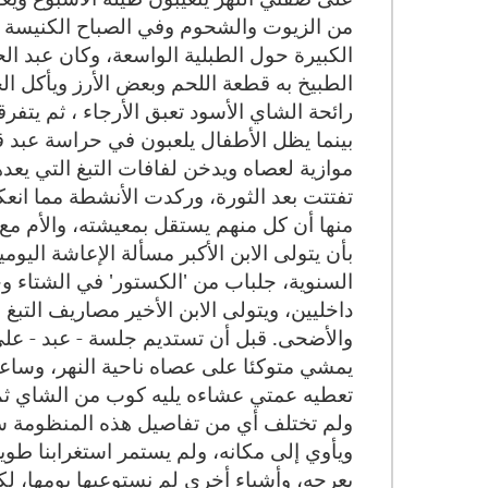
من الزيوت والشحوم وفي الصباح الكنيسة و
الكبيرة حول الطبلية الواسعة، وكان عبد الح
الطبيخ به قطعة اللحم وبعض الأرز ويأكل ال
رائحة الشاي الأسود تعبق الأرجاء ، ثم يتف
بينما يظل الأطفال يلعبون في حراسة عبد قاب
موازية لعصاه ويدخن لفافات التبغ التي يعد
تفتتت بعد الثورة، وركدت الأنشطة مما انعك
منها أن كل منهم يستقل بمعيشته، والأم مع 
بأن يتولى الابن الأكبر مسألة الإعاشة اليوم
السنوية، جلباب من 'الكستور' في الشتاء 
داخليين، ويتولى الابن الأخير مصاريف التبغ و
والأضحى
.
قبل أن تستديم جلسة - عبد - على
يمشي متوكئا على عصاه ناحية النهر، وساعا
تعطيه عمتي عشاءه يليه كوب من الشاي ثم ي
ولم تختلف أي من تفاصيل هذه المنظومة س
ويأوي إلى مكانه، ولم يستمر استغرابنا طوي
بعرجه، وأشياء أخرى لم نستوعبها يومها، 