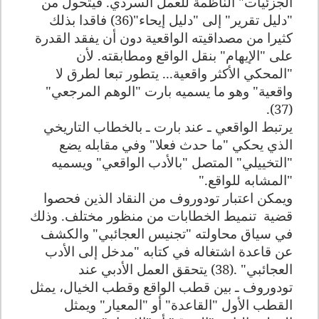
الجزئيات" الناظمة للعمل السردي. فيتحول من
"دليل تقرير" إلى "دليل إيحاء"(36) فاقدا بذلك
كثيرا من مصداقيته الواقعية دون أن يفقد القدرة
على "الإيهام" بنقل الواقع ومطابقته. لأن
"المحكي الأكثر واقعية... يتطور تبعا لطرق لا
واقعية" وهو ما يسميه بارت "الوهم المرجعي"
(37).
يرتبط الواقعي ـ عند بارت ـ بالخطاب التاريخي
الذي يحكي "ما حدث فعلا" وفي مقابله يضع
"التخييلي" المتصل "بالأدب الواقعي" ويسميه
"المشابه للواقع
".
ويمكن اعتبار تودوروف من النقاد الذين فحصوا
قضية
تنميط الخطابات من منظور مختلف. وذلك
في سياق محاولته "تجنيس العجائبي" والكشف
عن قاعدة اشتغاله في كتابه "مدخل إلى الأدب
العجائبي" .(38) يتحقق العمل الأدبي عند
تودوروف ـ بين قطب الواقع وقطب الخيال، يمثل
القطب الأول "القاعدة" أو "المعيار" ويمثل