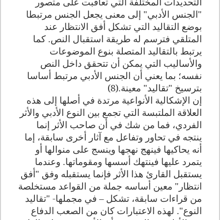
التحديدات المختلفة التي تعاقبت على متصور
"الجنس الأدبي" إلى معنى يجعل الجنس مرتبطا
بوضع التقاليد التي تشكل أفق الانتظار عند
المتلقي فترسم له طريقة استقبال النص. كما
يرتبط بالتقاليد المتصلة بنوع الموضوعات
والأساليب التي يمكن أن تتحقق داخل النص
نفسه؛ بما يعني أن الجنس الأدبي مرتبط أساسا
بترسيخ "تقاليد" معينة.(8)
إن الإشكالية الأنواعية مرتدة في أصلها إلى هذه
العلاقة الملتبسة التي تجمع بين النوع الأدبي والأثر
الفردي، فما من شك في أن صاحب الأثر إنما
ينتجه في تحاور وتفاعل مع آثار أخرى سابقة، إما
أنه يحاكيها فينهج نهجها وينسج على منوالها أو
يتمرد عليها فينتهك أسسها ومقوماتها. وعندما
يستقبل القارئ هذا الأثر فإنما يستقبله وفق "أفق
انتظار" معين أساسه جملة من القواعد مستخلصة
من قراءات سابقة، تشكل – في مجملها- "تقاليد
النوع". لهذه الاعتبارات كان من الصعب الدفاع