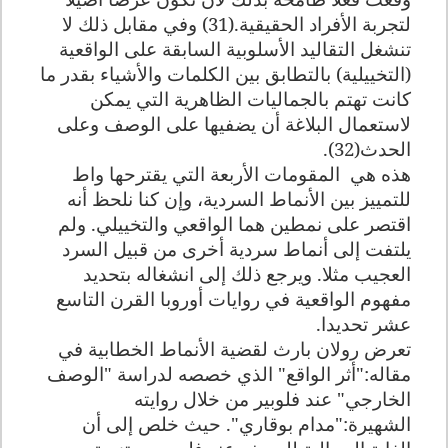
لتجربة الأفراد الحقيقية.(31) وفي مقابل ذلك لا
تنشغل التقاليد الأسلوبية السابقة على الواقعية
(التخييلية) بالتطابق بين الكلمات والأشياء بقدر ما
كانت تهتم بالجماليات الظاهرية التي يمكن
لاستعمال البلاغة أن يضفيها على الوصف وعلى
الحدث(32).
هذه هي
المقومات الأربعة التي يقترحها واط
للتمييز بين الأنماط السردية، وإن كنا نلحظ أنه
اقتصر على نمطين هما الواقعي والتخييلي. ولم
يلتفت إلى أنماط سردية أخرى من قبيل السرد
العجيب مثلا. ويرجع ذلك إلى انشغاله بتحديد
مفهوم الواقعية في روايات أوروبا القرن التاسع
عشر تحديدا
.
تعرض رولان بارث لقضية الأنماط الخطابية في
مقاله:"أثر الواقع" الذي خصصه لدراسة "الوصف
الخارجي" عند فلوبير من خلال روايته
الشهيرة:"مدام بوقاري". حيث خلص إلى أن