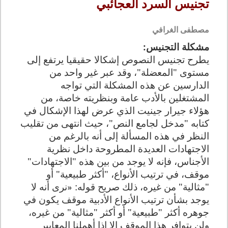
تجنيس السرد العجائبي
مصطفى الغرافي
مشكلة التجنيس
:
يطرح تجنيس النصوص إشكالا حقيقيا يرتفع إلى
مستوى "المعضلة"، وقد عبر غير واحد من
الدارسين عن هذه المشكلة التي تواجه
المشتغلين بالأدب عامة وبنظريته خاصة، من
هؤلاء جيرار ج
ي
نيت الذي عرض لهذا الإشكال في
كتابه "مدخل لجامع النص"، حيث انتهى من تقليب
النظر في هذه المسألة إلى أنه بالرغم من
الاجتهادات العديدة المطروحة داخل نظرية
الأجناس، فإنه لا يوجد من بين هذه "الاجتهادات"
موقف، في ترتيب الأنواع، "أكثر طبيعية" أو
"مثالية" من غيره، ذلك صريح قوله
:
«نرى أنه لا
يوجد بشأن ترتيب الأنواع الأدبية موقف يكون في
جوهره أكثر "طبيعية" أو أكثر "مثالية" من غيره،
ولن يتوافر هذا الموقف إلا إذا أهملنا المعايير