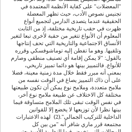
"المعضلات" على كفاية الأنظمة المعتمدة في
تجنيس نصوص الأدب، حيث تظهر المعضلة
الحقيقية عندما يتصدى الدارس لتجميع أنواع
ظهرت في حقب تاريخية مختلفة، إذ من الثابت
المعلوم أن الأنواع تتغير من حقبة لأخرى تبعا لتغير
الأنساق الاجتماعية والتاريخية التي تحف إنتاجها
وتلقيها. وهو ما تفطن إليه توماشوفسكي وقرره
بالقول: "لا يمكن إقامة أي تصنيف منطقي وصارم
للأنواع. فالتمييز بينها هو دائما تمييز تاريخي،
بمعنى أنه مبرر فقط خلال مدة زمنية معينة، فضلا
على أن ذاك التمييز يصاغ في الوقت نفسه من
ملامح متعددة، وملامح نوع يمكن أن تكون طبيعتها
مختلفة كل الاختلاف عن طبيعة ملامح نوع آخر،
في نفس الوقت تبقى تلك الملامح متساوقة فيما
بينها نظرا لأن توزيعها لا يخضع إلا للقوانين
الداخلية للتركيب الجمالي".(2)
لهذه الاعتبارات
مجتمعة قرر ماري شافر أنه "من بين كل
المجالات التي تخوض فيها النظرية الأدبية يعتبر