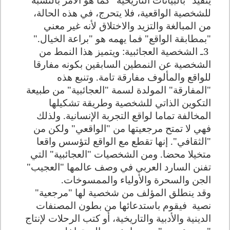
للشخصية الواقعية، فلا يتحرج، في هذه الحالة،
من المبالغة والتزيد والاختلاق لأنه غير معني
"بمطابقة الواقع" فما يهمه هو "براعة الخيال."
3
ـ الشخصية العجائبية: ويتميز هذا النمط من
الشخصية عن النمطين السابقين بكونه مفارقا
للواقع والمألوف مفارقة تامة. وتنبع هذه
"المفارقة" المولدة لسمة "العجائبية" من طبيعة
التكوين الذاتي للشخصية وطريقة تشكيلها
المخالفة تماما لواقع التجربة الإنسانية. ولذلك
فهي لا تمتح مرجعيتها من "الواقعي" ولكن من
"الثقافي". إنها تقطع مع الواقع لتؤسس واقعا
متخيلا محضا. ومن الشخصيات "العجائبية" التي
تفنن السارد العربي في وصف عالمها "العجيب"
الجن والسحرة والأولياء والممسوخات
.
وقد ينطلق المؤلف من شخصية لها "مرجعية"
نصية
فيقوم باستدعائها من بطون المصنفات
الدينية والأدبية والتاريخية، أو كتب الرحلات لإنتاج