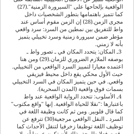
الواقعية بإلحاحها على "السيرورة الزمنية".(27)
كما تتميز باهتمامها بتطور الشخصيات داخل
مجرى الزمن.(28) إن الزمن مقوم أساس عند
واط للتفريق بين نمطين من السرد: سرد واقعي
مؤطر ضمن سيرورة زمنية وسرد تخييلي يتميز
بأنه لا زمني
.
3
ـ المكان: يتحدد المكان في ـ تصور واط ـ
بوصفه الملازم الضروري للزمان.(29) ومن هنا
اعتمده معيارا لتمييز السرد الواقعي من التخييلي.
حيث الأول محكي يقع داخل محيط فيزيقي
واقعي. في حين يتميز المكان في السرد التخييلي
بسمات فوق واقعية (المدن السحرية)
.
4
ـ الأسلوب: تتحدد الرواية الواقعية عند واط
باعتبارها :"نقلا للحياة الواقعية. إنها "واقع مكتوب"
كما قال فلوبير. ومن ثم كانت وظيفة اللغة في
السرد ـ النقل الواقعي مرجعية(30) تترفع عن
توظيف اللغة توظيفا زخرفيا لتنقل الأحداث كما
وقعت فعلا طامحة بذلك لأن تكون عرضا أصيلا