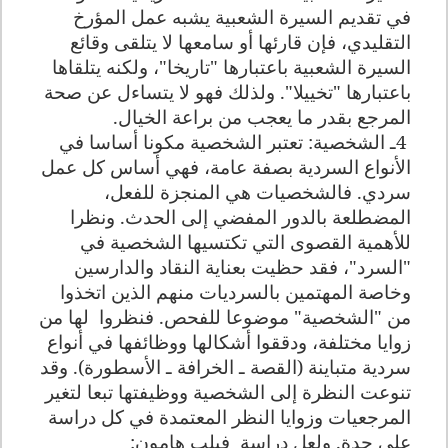
في تقديم السيرة الشعبية يشبه عمل المؤرخ
التقليدي، فإن قارئها أو سامعها لا يتلقى وقائع
السيرة الشعبية باعتبارها "تاريخا"، ولكنه يتلقاها
باعتبارها "تخييلا". ولذلك فهو لا يتساءل عن صحة
المرجع بقدر ما يعجب من براعة الخيال
.
4
ـ الشخصية: تعتبر الشخصية مكونا أساسا في
الأنواع السردية بصفة عامة، فهي أساس كل عمل
سردي. فالشخصيات هي المنجزة للفعل،
المضطلعة بالدور المفضي إلى الحدث. ونظرا
للأهمية القصوى التي تكتسيها الشخصية في
"السرد"، فقد حظيت بعناية النقاد والدارسين
وخاصة المهتمين بالسرديات منهم الذين اتخذوا
من "الشخصية" موضوعا للفحص. فنظروا
لها من
زوايا مختلفة، ودققوا أشكالها ووظائفها في أنواع
سردية متباينة (القصة ـ الخرافة ـ الأسطورة). وقد
تنوعت النظرة إلى الشخصية ووظيفتها تبعا لتغير
المرجعيات وزوايا النظر المعتمدة في كل دراسة
على حدة. ولعل دراسة
فيلب هامون: