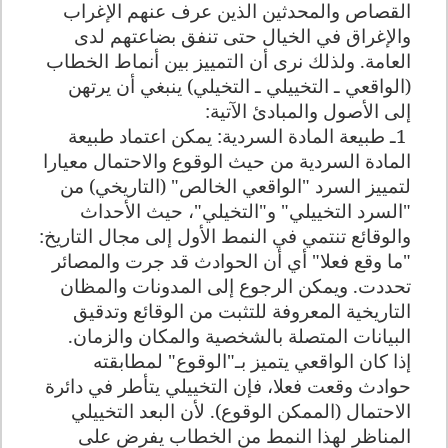
القصاص والمحدثين الذين عرف عنهم الإغراب
والإغراق في الخيال حتى تنفق بضاعتهم لدى
العامة. ولذلك نرى أن التمييز بين أنماط الخطاب
(الواقعي ـ التخييلي ـ التخيلي) ينبغي أن يرتهن
إلى الأصول والمبادئ الآتية
:
1
ـ طبيعة المادة السردية: يمكن اعتماد طبيعة
المادة السردية من حيث الوقوع والاحتمال معيارا
لتمييز السرد "الواقعي الخالص" (التاريخي) من
"السرد التخييلي" و"التخيلي"، حيث الأحداث
والوقائع تنتمي في النمط الأول إلى مجال التاريخ:
"ما وقع فعلا" أي أن الحوادث قد جرت والمصائر
تحددت. ويمكن الرجوع إلى المدونات والمظان
التاريخية المعروفة للتثبت من الوقائع وتدقيق
البيانات المتصلة بالشخصية والمكان والزمان
.
إذا كان الواقعي يتميز بـ"الوقوع" لمطابقته
حوادث وقعت فعلا، فإن التخييلي يتأطر في دائرة
الاحتمال (الممكن الوقوع). لأن البعد التخييلي
المناظر لهذا النمط من الخطاب يفرض على