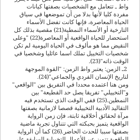
واط ـ تتعامل مع الشخصيات بصفتها كيانات
مفردة كليا لأنها بدلا من أن تموضعها في سياق
الحياة المعاصرة، فإنها كانت تفضل الأسماء
التارخية أو الأسماء النمطية(21) مقصية بذلك كل
استحضار للحياة الواقعية أو المعاصرة(22) "وعلى
النقيض مما هو مألوف في الحياة اليومية لم تكن
شخصيات التخييل تملك اسما عائليا وشخصيا في
الوقت ذاته"(23).
2
ـ الزمن: يعتبر واط الزمن: "القوة الموجهة
لتاريخ الإنسان الفردي والجماعي"(24).
ومن هنا اعتمده محددا في التفريق بين "الواقعي"
و"التخييلي" تفريقا يصل حد القطيعة" بين
النمطين.(25) ففي الوقت الذي تستخدم فيه
التقاليد الأدبية التخييلية قصصا لازمانية بصفتها
مرآة لحقائق أخلاقية ثابتة، فإن زمن الرواية
الواقعية يتميز بحبكته التي تتناول تجربة ماضية
بصفتها سببا للحدث الحاضر.(26) كما أن الرواية
الواقعية تتميز عن الأعمال التخييلية السابقة على