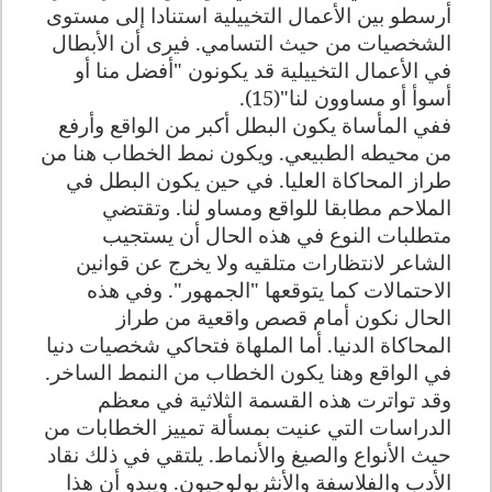
أرسطو بين الأعمال التخييلية استنادا إلى مستوى
الشخصيات من حيث التسامي. فيرى أن الأبطال
في الأعمال التخييلية قد يكونون "أفضل منا أو
أسوأ أو مساوون لنا"(15).
ففي المأساة يكون البطل أكبر من الواقع وأرفع
من محيطه الطبيعي. ويكون نمط الخطاب هنا من
طراز المحاكاة العليا. في حين يكون البطل في
الملاحم مطابقا للواقع ومساو لنا. وتقتضي
متطلبات النوع في هذه الحال أن يستجيب
الشاعر لانتظارات متلقيه ولا يخرج عن قوانين
الاحتمالات كما يتوقعها "الجمهور". وفي هذه
الحال نكون أمام قصص واقعية من طراز
المحاكاة الدنيا. أما الملهاة فتحاكي شخصيات دنيا
في الواقع وهنا يكون الخطاب من النمط الساخر
.
وقد تواترت هذه القسمة الثلاثية في معظم
الدراسات التي عنيت بمسألة تمييز الخطابات من
حيث الأنواع والصيغ والأنماط. يلتقي في ذلك نقاد
الأدب والفلاسفة والأنثربولوجيون. ويبدو أن هذا