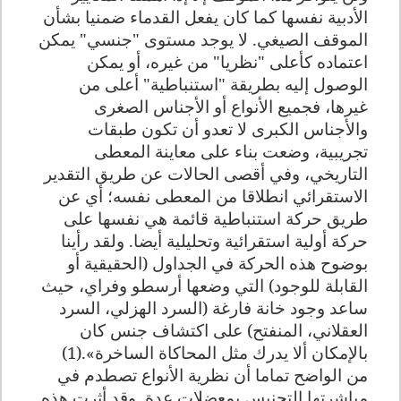
الأدبية نفسها كما كان يفعل القدماء ضمنيا بشأن
الموقف الصيغي. لا يوجد مستوى "جنسي" يمكن
اعتماده كأعلى "نظريا" من غيره، أو يمكن
الوصول إليه بطريقة "استنباطية" أعلى من
غيرها، فجميع الأنواع أو الأجناس الصغرى
والأجناس الكبرى لا تعدو أن تكون طبقات
تجريبية، وضعت بناء على معاينة المعطى
التاريخي، وفي أقصى الحالات عن طريق التقدير
الاستقرائي انطلاقا من المعطى نفسه؛ أي عن
طريق حركة استنباطية قائمة هي نفسها على
حركة أولية استقرائية وتحليلية أيضا. ولقد رأينا
بوضوح هذه الحركة في الجداول (الحقيقية أو
القابلة للوجود) التي وضعها أرسطو وفراي، حيث
ساعد وجود خانة فارغة (السرد الهزلي، السرد
العقلاني، المنفتح) على اكتشاف جنس كان
بالإمكان ألا يدرك مثل المحاكاة الساخرة».(1)
من الواضح تماما أن نظرية الأنواع تصطدم في
مباشرتها التجنيس بمعضلات عدة. وقد أثرت هذه