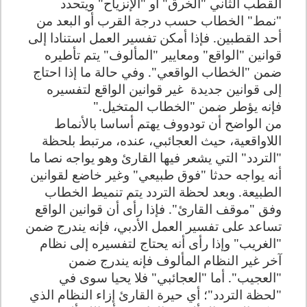
القطب الثاني "الخرق" أو "الإنزياح" ويتحدد
"نمط" الخطاب حسب درجة القرب أو البعد من
أحد القطبين. فإذا أمكن تفسير العمل استنادا إلى
قوانين "الواقع" ومعايير "المألوف" يتم تأطيره
ضمن "الخطاب الواقعي". وفي حالة ما إذا احتاج
إلى قوانين جديدة
غير قوانين الواقع لتفسيره
فإنه يؤطر ضمن "الخطاب المتخيل
".
من الواضح أن تودووف يهتم أساسا بالأنماط
اللاواقعية، حيث العجائبي، عنده، مرتبط بلحظة
"التردد" التي يشعر فيها القارئ وهو يواجه نصا ما
أنه يواجه حدثا "فوق طبيعي" وغير خاضع لقوانين
الطبيعة. وبعد لحظة التردد يتم تنميط الخطاب
وفق "موقف القارئ". فإذا رأى أن قوانين الواقع
تساعد على تفسير العمل الأدبي، فإنه يندرج ضمن
"الغريب" وإذا رأى أنه يحتاج لتفسيره إلى نظام
آخر غير النظام المألوف فإنه يندرج ضمن
"العجيب". أما "العجائبي" فلا يحيا سوى في
"لحظة التردد"؛ أي حيرة القارئ إزاء النظام الذي