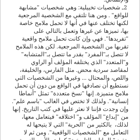
2
ـ شخصيات تخييلية: وهي شخصيات "مشابهة
للواقع" . ومن هنا تلتقي مع الشخصية المرجعية
لكنها تختلف عنها في أنها لا تحمل ملامح خاصة
بها، تميزها عن غيرها وتعمل بالتالي على
"تفريدها". فهي وإن كانت تحمل ملامح واقعية
تقربها من الشخصية المرجعية. لكن هذه الملامح
لا تتصل بـ"المفرد" بقدر ما تتصل بـ"المتشابه"
و"المتعدد" الذي يختلقه المؤلف أو الراوي
لمقاصد سردية محض. مثل الفارس، والخليفة،
واللص، والمحتال ... وغيرها من الشخصيات التي
نستطيع أن نصادفها في الواقع من دون أن تحمل
ملامح متميزة. إنها "نسخ متعددة" تمثل "أنماطا
إنسانية". ولذلك لا تختص في الغالب "باسم علم".
وإن وجدت فإننا لا نعثر عليها في كتب التاريخ. إنها
من "إبداع" المؤلف و" اختلاقه" فيتعامل معها،
لذلك،
بالكثير من "الحرية" التي لا يتيحها له
التعامل مع "الشخصيات الواقعية". ومن ثم لا
يتقيد "بالبيانات التاريخية" كما هو الأمر بالنسبة