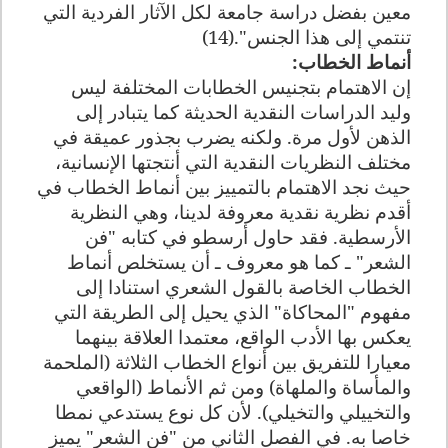
معين بفضل دراسة جامعة لكل الآثار الفردية التي
تنتمي إلى هذا الجنس".(14)
أنماط الخطاب
:
إن الاهتمام بتجنيس الخطابات المختلفة ليس
وليد الدراسات النقدية الحديثة كما يتبادر إلى
الذهن لأول مرة. ولكنه يضرب بجذور عميقة في
مختلف النظريات النقدية التي أنتجتها الإنسانية،
حيث نجد الاهتمام بالتمييز بين أنماط الخطاب في
أقدم نظرية نقدية معروفة لدينا، وهي النظرية
الأرسطية. فقد حاول أرسطو في كتابه "فن
الشعر" ـ كما هو معروف ـ أن يستخلص أنماط
الخطاب الخاصة بالقول الشعري استنادا إلى
مفهوم "المحاكاة" الذي يحيل إلى الطريقة التي
يعكس بها الأدب الواقع، معتمدا العلاقة بينهما
معيارا للتفريق بين أنواع الخطاب الثلاثة (الملحمة
والمأساة والملهاة) ومن ثم الأنماط (الواقعي
والتخييلي والتخيلي). لأن كل نوع يستدعي نمطا
خاصا به
.
في الفصل الثاني من "فن الشعر" يميز