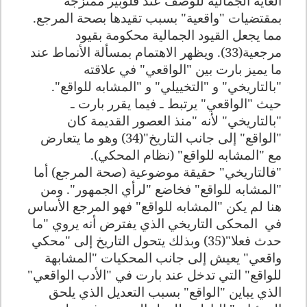
الغاية الجمالية للوصف عند فلوبير ممتزجة
بمقتضيات "واقعية" بسبب تقيدها بصحة المرجع.
مما يجعل القيود الجمالية محكومة بقيود
مرجعية(33). ويظهر الاهتمام بمسألة الأنماط عند
ما يميز بارت بين "الواقعي" في علاقته
"بالتاريخي" و "التخييلي" و "المشابه للواقع".
حيث "الواقعي" يرتبط ـ فيما يقرر بارت ـ
"بالتاريخي" لأنه "منذ العصور القديمة كان
"الواقع" إلى جانب التاريخ"(34) وهو ما يتعارض
مع "المشابه للواقع" (نظام المحكي).
"فالتاريخي" حقيقة موضوعية (صحة المرجع) أما
"المشابه للواقع" فخاضع "لرأي الجمهور". ومن
هنا لم يكن "المشابه للواقع" فهو المرجع الأساس
في
المحكى التاريخي الذي يفترض أنه يروي "ما
حدث فعلا"(35) وبذلك يتحول التاريخ إلى "محكي
واقعي" يعيش إلى جانب المحكيات "المشابهة
للواقع" التي تدخل عند بارت في "الأدب الواقعي"
الذي يباين "الواقع" بسبب التعديل الذي يلحق