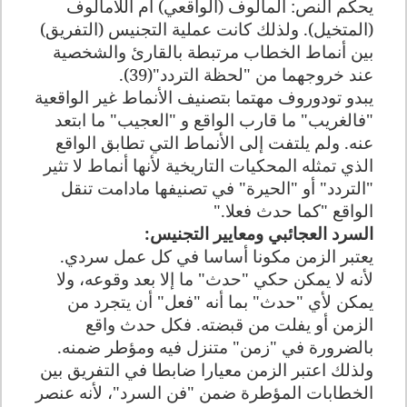
يحكم النص: المألوف (الواقعي) أم اللامألوف
(المتخيل). ولذلك كانت عملية التجنيس (التفريق)
بين أنماط الخطاب مرتبطة بالقارئ والشخصية
عند خروجهما من "لحظة التردد"(39).
يبدو تودوروف مهتما بتصنيف الأنماط غير الواقعية
"فالغريب" ما قارب الواقع و "العجيب" ما ابتعد
عنه. ولم يلتفت إلى الأنماط التي تطابق الواقع
الذي تمثله المحكيات التاريخية لأنها أنماط لا تثير
"التردد" أو "الحيرة" في تصنيفها مادامت تنقل
الواقع "كما حدث فعلا
".
السرد العجائبي ومعايير التجنيس
:
يعتبر الزمن مكونا أساسا في كل عمل سردي.
لأنه لا يمكن حكي "حدث" ما إلا بعد وقوعه، ولا
يمكن لأي "حدث" بما أنه "فعل" أن يتجرد من
الزمن أو يفلت من قبضته. فكل حدث واقع
بالضرورة في "زمن" متنزل فيه ومؤطر ضمنه.
ولذلك اعتبر الزمن معيارا ضابطا في التفريق بين
الخطابات المؤطرة ضمن "فن السرد"، لأنه عنصر