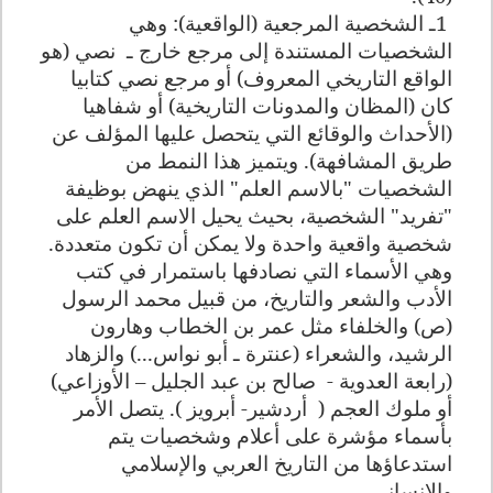
1
ـ الشخصية المرجعية (الواقعية): وهي
الشخصيات المستندة إلى مرجع خارج ـ
نصي (هو
الواقع التاريخي المعروف) أو مرجع نصي كتابيا
كان (المظان والمدونات التاريخية) أو شفاهيا
(الأحداث والوقائع التي يتحصل عليها المؤلف عن
طريق المشافهة). ويتميز هذا النمط من
الشخصيات "بالاسم العلم" الذي ينهض بوظيفة
"تفريد" الشخصية، بحيث يحيل الاسم العلم على
شخصية واقعية واحدة ولا يمكن أن تكون متعددة.
وهي الأسماء التي نصادفها باستمرار في كتب
الأدب والشعر والتاريخ، من قبيل محمد الرسول
(ص) والخلفاء مثل عمر بن الخطاب وهارون
الرشيد، والشعراء (عنترة ـ أبو نواس...) والزهاد
(رابعة العدوية -
صالح بن عبد الجليل – الأوزاعي)
أو ملوك العجم (
أردشير- أبرويز ). يتصل الأمر
بأسماء مؤشرة على أعلام وشخصيات يتم
استدعاؤها من التاريخ العربي والإسلامي
والإنساني
.