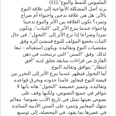
الملموس للنمط والنوع".(11)
يرتد أصل المشكلة الأنواعية إلى علاقة النوع
بالأثر: هل هي علاقة تدجين واحتواء أم صراع
وتمرد؟ تكون العلاقة بين الأثر والنوع تدجينا
واحتواء عندما ينزع الأثر إلى "الثبات"، وتكون
تمردا وصراعا إذا نزع الأثر إلى "التحول". في حال
الثبات يخضع المؤلف للنوع فينشئ أثره وفق
مقتضيات النوع وتقاليده. ويكون استقباله – تبعا
لذلك- وفق "السنن" التي ترسخت في ذهن
القارئ من قراءات سابقة تخلق لديه "أفق
انتظار" يتوافق وتقاليد النوع
.
أما التحول فيظهر عندما ينزع الأثر إلى التحرر من
قبضة النوع فيجاوز عامدا حدوده ويخرق قواعده
وتقاليده. وتتميز خصيصة "التحول" هاته بأنها لا
تتوافر في جميع النصوص، ولكنها وقف على
نصوص بعينها تمثل في تاريخ الأدب نصوصا- معالم
تنتهك المعايير وتتمرد على السنن الأدبية السائدة
في عصرها بما يقود، في المحصلة، إلى توسيع