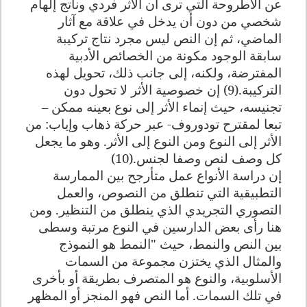
عن الأطروحة التي ترى أن الأثر فردي وناتج إلهام
شخصي من دون أن يدخل في علاقة مع آثار
الماضي، ثم إن النص ليس مجرد نتاج تركيبة
سابقة الوجود مكونة من الخصائص الأدبية
المفترضة، ولكنه، إلى جانب ذلك، تحويل لهذه
التركيبة.(9) إن خصوصية الأثر لا تحول دون
تجنيسه، حيث إنماء الأثر إلى نوع بعينه ممكن –
تبعا لمقترح تودوروف- عبر حركة ذهاب وإياب: من
الأثر إلى النوع ومن النوع إلى الأثر. وهو ما يجعل
كل وصف لنص وصفا لجنس.(10)
إن دراسة الأنواع عمل متأرجح بين الممارسة
التطبيقية التي تنطلق من النصوص، والعمل
التصوري التجريدي الذي ينطلق من التنظير. ومن
هنا رأى بعض الدارسين في النوع مرتبة وسطى
بين النص والنمط، حيث "النمط هو النموذج
والمثال الذي يختزن مجموعة من السمات
الأسلوبية، والنوع هو المتصرف بطريقة أو بأخرى
في تلك السمات. أما النص فهو المنجز أو المظهر