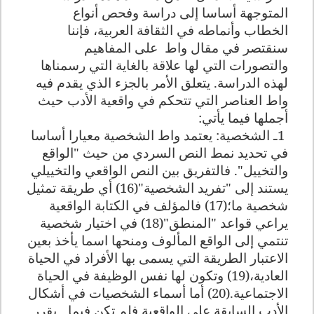
المتوجهة أساسا إلى دراسة وفحص أنواع
الخطاب وأنماطه في الثقافة العربية، فإننا
سنقتصر في مقال واط
على المفاهيم
والتصورات التي لها علاقة بالغاية التي رسمناها
لهذه الدراسة. يتعلق الأمر بالجزء الذي يقدم فيه
واط العناصر التي تتحكم في واقعية الأدب حيث
أجملها فيما يأتي
:
1
ـ الشخصية: يعتمد واط الشخصية معيارا أساسا
في تحديد نمط النص السردي من حيث "الواقع
والتخييل". فالتفريق بين النص الواقعي والتخييلي
يستند إلى "تفريد الشخصية"(16) أي طريقة تمثيل
شخصية ما؛(17) فالمؤلف في الكتابة الواقعية
يراعي قواعد "المنطق"(18) في اختيار شخصية
تنتمي إلى الواقع المألوف ومنحها اسما يأخذ بعين
الاعتبار الطريقة التي يسمى بها الأفراد في الحياة
العادية،(19) وتكون لها نفس الوظيفة في الحياة
الاجتماعية.(20) أما أسماء الشخصيات في أشكال
الأدب السابقة على الواقعية فلم تكن فيما ـ يقرر