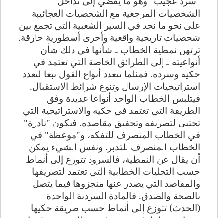
"سرد عجيب" وهو ما يفضي إلى تداخل
الشخصيات المرجعية مع الشخصيات العجائيبة
على نحو ما نجد في السير الشعبية التي تجمع بين
شخصيات تاريخية واقعية وأخرى أسطورية خارقة
.
ترتهن نمطية الخطاب ـ شأنها في ذلك شأن
أنواعيته ـ إلى الطرائق الخاصة التي تعتمد في
حكيه وسرده. فمثلما تتعدد أنواع القول تبعا لتعدد
استراتيجيات الإرسال وتنوع شرائط الاستقبال.
فيتلبس الخطاب الواحد أنواعا عديدة وفق
الطريقة التي تعتمد في حكيه والاستراتيجية التي
تجتبى لتصريفه وتحقيق مقاصده. فيكون "نادرة"
في الخطاب المنصرف للتفكه، و"موعظة" في
الخطاب المنصرف للتدبر. ونفس الشيء يمكن
أن يقال عن النمطية، فالسرود تتوزع إلى أنماط
حسب التجليات الخطابية التي تعتمد لتصريفها
والمقاصد التي يصدر عنها منجزوها فيما يتصل
بالصحة والصدق. فالمادة السردية الواحدة
(الحدث) تتوزع إلى أنماط حسب طريقة حكيها