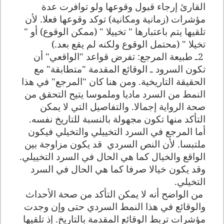
القارئ إرجاء قبول وقوعها ولو توافرت عدة
مؤشرات (زمانية ومكانية) توكد وقوعها فعلا. لأن
تلقيها يتم باعتبارها " تخييلا " (ممكن الوقوع) أو "
تخيلا " (محتمل الوقوع ولكنه لم يقع بعد
.
)
2
ـ طبيعة المرجع: تفرض قواعد "الواقعي" أن
تكون السرود ـ الوقائع المقدمة "متطابقة" مع
الحقيقة التاريخية. ومن هنا كان "المرجع" في هذا
النمط من السرد ماديا وملموسا يتيح التحقق من
صحة الرواية إجمالا. والتفاصيل التي لا يمكن
التأكد منها تكون مجهولة بالنسبة للتاريخ نفسه.
أما المرجع في السرد التخييلي والتخيلي فيكون
ملتبسا. لأن النص السردي
قد يكون مزاوجة بين
الواقع والخيال كما هي الحال في السرد التخييلي.
وقد يكون خيالا صرفا كما هي الحال في السرد
التخيلي
.
من الواضح أنه لا يمكن التأكد من صحة الأحداث
والوقائع في هذا النمط السردي حتى وإن وجدت
مؤشرات تربط الوقائع المقدمة بالتاريخ. إذ تلقيها