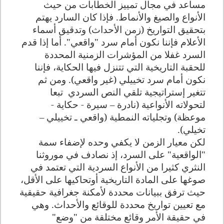
مساعد في مجال تمييز الخطابات من حيث
الأنواع والصيغ والأنماط. فإذا كان السارد يهتم
بتحقيق التواريخ (زمن الأحداث) وتدقيق أسماء
الأعلام فإننا نكون أمام سرد "واقعي". أما إذا قدم
السرد غفلا من المؤشرات الزمنية المحددة
للحقبة التاريخية التي تتنزل فيها الحكاية، فإننا
نكون أمام سرد تخييلي (غير واقعي). ومن ثم
تتغير إستراتيجية تلقي النص السردي
تبعا
لتحولاته الأنواعية (نادرة – سيرة - حكاية -
موعظة) وتجلياته النمطية (واقعي ـ تخييلي –
تخيلي)
.
لكن معيار الزمن لا يكفي وحده لإضفاء سمة
"الواقعية" على السرد، إذ نصادف في موروثنا
النثري كثيرا من الأنواع السردية التي تعتمد في
صوغها على المادة التاريخية أوتحاكيها على الأقل،
حيث ترفق ببيانات محددة لأمكنة جغرافية حقيقية
مع تعيين تواريخ محددة للوقائع والأحداث. وهي
في حقيقة الأمر وقائع مختلقة من "وضع"