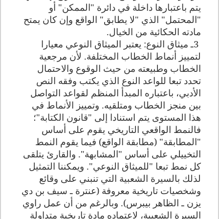
يتم باعتبارها داخلة في دائرة "الممكن" أو
"المحتمل" الذي "لا يطابق" الواقع وإن كان يمتح
مادته الحكائية من الخيال
.
3
ـ ميثاق النوع: يعتبر الميثاق النوعي معيارا
لتمييز أنماط الخطاب المختلفة. لأن مرجعية
الخطاب وطبيعته من حيث الوقوع والاحتمال
تحدد تبعا للواعد النوع الذي يكتب وفقه النص
الأدبي، باعتباره المبدأ المنظم لقواعد التواصل
بين منجز الخطاب ومتلقيه. وتمييز الأنماط في
هذا المستوى يتم استنادا إلى "قانون الكتابة"؛
فالنمط الواقعي التاريخي يقوم على أساس
"المطابقة" (مطابقة الواقع) فيما يقوم النمط
التخييلي على أساس "المشابهة". والقارئ يتلقى
كل نمط تبعا "للميثاق النوعي". ويمكننا التمثيل
لذلك بالسيرة الشعبية التي تنبني على وقائع
وشخصيات تاريخية معروفة (عنترة ـ سيف بن دي
يزن ـ الظاهر بيبرس). وبالرغم من أن عمل راوي
السيرة الشعبية، لاعتماده مادة تاريخية متداولة