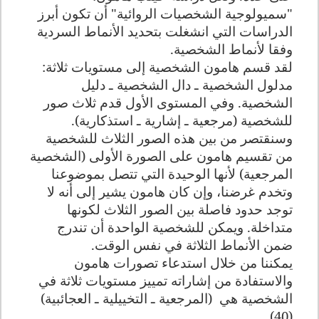
"سميولوجية الشخصيات الروائية" أن تكون أبرز
الدراسات التي انشغلت بتحديد الأنماط السردية
وفقا لأنماط الشخصية
.
لقد قسم هامون الشخصية إلى مستويات ثلاثة:
مدلول الشخصية ـ دال الشخصية ـ دليل
الشخصية. وفي المستوى الأول قدم ثلاث صور
للشخصية (مرجعية ـ إشارية ـ استذكارية).
وسنقتصر من بين هذه الصور الثلاث للشخصية
من تقسيم هامون على الصورة الأولى (الشخصية
المرجعية) لأنها الوحيدة التي تتصل بموضوعنا
وتخدم غرضنا، وإن كان هامون يشير إلى أنه لا
توجد حدود فاصلة بين الصور الثلاث لكونها
متداخلة. ويمكن للشخصية الواحدة أن تندرج
ضمن الأنماط الثلاثة في نفس الوقت
.
يمكننا من خلال استدعاء تصورات هامون
والاستفادة من إشاراته تمييز مستويات ثلاثة في
الشخصية هي
(المرجعية ـ التخييلية ـ العجائبية)
.
(40)