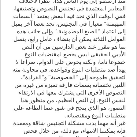
منذ أرسطو إلى يوم الناس هذا،
نظرا لاختلاف
المعايير المعتمدة في تجنيس النصوص وتصنيفها،
ففي الوقت الذي نجد فيه البعض يعتمد "السمات
المهيمنة" معيارا في التجنيس، نجد بعضا آخر يميل
إلى اعتماد "الصيغ المضمونية
".
وإلى جانب هذه
العوامل الثلاثة يمكن أن ينضاف عامل رابع، يتصل
بما هو مقرر عند بعض الدارسين من أن النص
الأدبي الحقيقي ليس يخضع لمقتضيات النوع
خضوعا تاما، ولكنه يخوض على الدوام، صراعا لا
يهدأ ضد متطلبات النوع وقواعده، في محاولة منه
لتحقيق طموحه إلى "الخصوصية" و"الفرادة"،
اللتين تختصانه بسمات فارقة تميزه من غيره من
النصوص الأخرى التي يشترك معها في الارتقاء
لنفس النوع. إن النص العظيم، من منظور هذا
التصور، هو الذي ينجح في شق عصا الطاعة على
متطلبات النوع ومقتضياته
.
غير أنه مهما بدت مشكلة التجنيس شاقة ومعقدة
فإنه بمكنتنا الانتهاء، مع ذلك، من خلال فحص