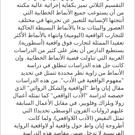
التقسيم الثلاثي تميز بكفاية إجرائية عالية مكنته
من أن يستوعب جميع الأنماط الخطابية التي
أنتجتها الإنسانية للتعبير عن تجربتها في مختلف
العصور والبيئات بدءا بالأنماط البسيطة الحاكية
للتجارب الواقعية (اليومية) وانتهاء بالأنماط الأكثر
تعقيدا الممثلة لتجارب فوق واقعية (أسطورية)
.
يستطيع الدارس أن يعثر على كثير من الدراسات
الغربية التي تناولت قضية الأنماط الخطابية. وإن
كانت جل هذه الدراسات تنطلق في دراسة
الأنماط من زاوية نظر محددة تتمثل في تحديد
"مفهوم الواقعية في الأدب". من هذه الدراسات
مقال إيان واط "الواقعية والشكل الروائي" الذي
خصصه لدراسة "الأدب الواقعي" كما تمثله أعمال
زولا وبلزاك وفلوبير، في مقابل الأعمال السابقة
عليهم (روايات القرون الوسطى تحديدا) التي
تمثل النقيض (الأدب اللاواقعي). ولما كانت
أطروحة إيان واط حول واقعية أو لاواقعية الرواية
الفرنسية لا تدخل ضمن مقاصد هذه الدراسة