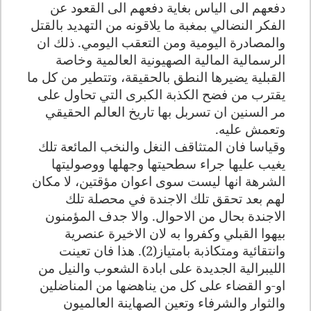
دفعهم الى الياس بغاية دفعهم الى القعود عن
الفكر النضالي بمغبة ما يلاقونه من التهديد بالقتل
والمصادرة اليومية ومن التعقب اليومي. ذلك ان
الرسمالية المالية الصهيونية العالمية وخاصة
القبلية يضيرها النطق بالحقيقة، وتتطير من كل ما
يقترب من فضح الكذبة الكبرى التي تحاول على
مر السنين ان تسربل بها تاريخ العالم الحقيقي
وتعمش عليه.
وقياسا فان المتثاقف النغل والنخب المائعة تلك
يغيب عليها جراء سطحيتها وجهلها ووصوليتها
الشرهة انها ليست سوى اعوان مؤقتين، لا مكان
لهم بعد تحقق تلك الاجندة في محصلة تلك
الاجندة بحال من الاحوال. والا جدف المؤمنون
بيهوا القبلي وكفروا به لان الاخيرة عنصرية
وانتقائية ومتكاذبة بامتياز(2). هذا فان تعينت
الليبرالية الجديدة على ابادة الشعوب والنيل من
او-و القضاء على كل من يناهضها من المناضلين
والثوار والشرفاء وتعين الصهاينة العالميون