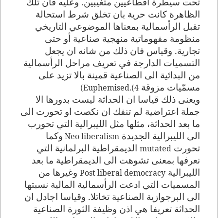
تحت سيطرة اقطاعيين متغيبين. وعليه فان تلك
الظاهرة كانت حرية بان تخلق شرط استحالة
تقبل الرأسمالية بمعناها الموضوعي التاريخي
منظومة مفهوماتية منهجية صناعية أو حتى
تجارية. وقياس فان ذلك من شانه ان يجعل
التسميات الدارجة في تعريف مراحل الرأسمالية
من البدائية الى الصناعية قمينة بالا تزيد على
مسمّيات مزوقة
)
Euphemised.(4
ويعنى ذلك قياسا ان الحداثة ليست بدورها الا
جملة اعتراضية لم تنفك ان نكصت او تحورت الى
ما بعد الحداثة، مثلها مثل الليبرالية التي تحورب
الى الليبرالية الجديدة
وكما
Neo liberalism
تحورت
الديمقراطية البرلمانية التي
mutated
نعرفها بمعنى تشوهت الى الديمقراطية ما بعد
الليبرالية
وغيرها من
Post liberal democracy
المسميات التي ادعت الرأسمالية المالية نسبتها
الى البرجوازية الصناعية تخاتلا. وقياسا اجادل ان
الحداثة تعريفا هي اذن وظيفة الثورة الصناعية