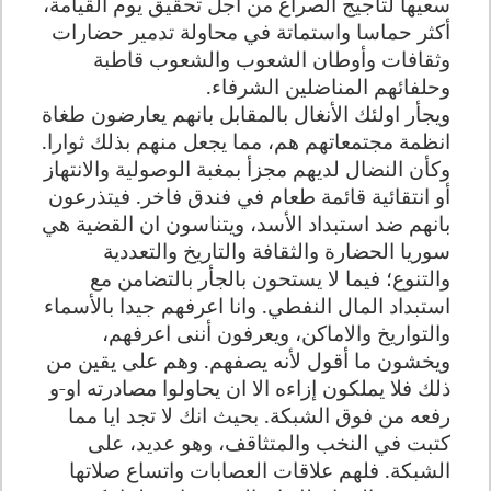
سعيها لتأجيج الصراع من اجل تحقيق يوم القيامة،
أكثر حماسا واستماتة في محاولة تدمير حضارات
وثقافات وأوطان الشعوب والشعوب قاطبة
وحلفائهم المناضلين الشرفاء.
ويجأر اولئك الأنغال بالمقابل بانهم يعارضون طغاة
انظمة مجتمعاتهم هم، مما يجعل منهم بذلك ثوارا.
وكأن النضال لديهم مجزأ بمغبة الوصولية والانتهاز
أو انتقائية قائمة طعام في فندق فاخر. فيتذرعون
بانهم ضد استبداد الأسد، ويتناسون ان القضية هي
سوريا الحضارة والثقافة والتاريخ والتعددية
والتنوع؛ فيما لا يستحون بالجأر بالتضامن مع
استبداد المال النفطي. وانا اعرفهم جيدا بالأسماء
والتواريخ والاماكن، ويعرفون أننى اعرفهم،
ويخشون ما أقول لأنه يصفهم. وهم على يقين من
ذلك فلا يملكون إزاءه الا ان يحاولوا مصادرته او-و
رفعه من فوق الشبكة. بحيث انك لا تجد ايا مما
كتبت في النخب والمتثاقف، وهو عديد، على
الشبكة. فلهم علاقات العصابات واتساع صلاتها