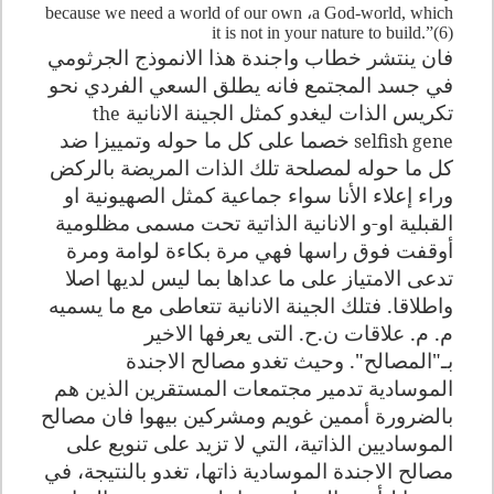
because we need a world of our own
،
a God-world, which
it is not in your nature to build.”(6)
فان ينتشر خطاب واجندة هذا الانموذج الجرثومي
في جسد المجتمع فانه يطلق السعي الفردي نحو
تكريس الذات ليغدو كمثل الجينة الانانية
the
خصما على كل ما حوله وتمييزا ضد
selfish gene
كل ما حوله لمصلحة تلك الذات المريضة بالركض
وراء إعلاء الأنا سواء جماعية كمثل الصهيونية او
القبلية او-و الانانية الذاتية تحت مسمى مظلومية
أوقفت فوق راسها فهي مرة بكاءة لوامة ومرة
تدعى الامتياز على ما عداها بما ليس لديها اصلا
واطلاقا. فتلك الجينة الانانية تتعاطى مع ما يسميه
م. م. علاقات ن.ح. التى يعرفها الاخير
بـ"المصالح". وحيث تغدو مصالح الاجندة
الموسادية تدمير مجتمعات المستقرين الذين هم
بالضرورة أممين غويم ومشركين بيهوا فان مصالح
الموساديين الذاتية، التي لا تزيد على تنويع على
مصالح الاجندة الموسادية ذاتها، تغدو بالنتيجة، في