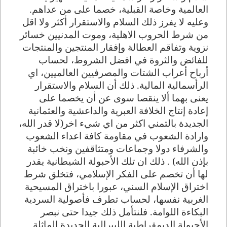
العالمية وخاصة القبلية، خصما على من عداهم.
وعليه لا يفرز ذلك السلام والاستقرار أكثر ولا اقل
من شرط الحروب الاهلية، وموت المدنيين خسائر
نزوية وتفاقم العطالة وإفقار المنتجين والمنتجات
للفائض والثروة في افضل الشروط، لحساب
أرباح أعراب الشتات والمصرفيين العالميين، اي
الرأسمالية المالية. ذلك أن السلام والاستقرار
يعنى بهما ألا ينقصا سوى عن أن يخصما على
إعادة إنتاج الخلافة العبرية والداعشية والعثمانية
الجديدة بالتمني اكثر من اي شيء اخر(لا قدر الله،
وارادة الشعوب في مقاومة كافة اعداء الشعوب
والشرفاء دولا وجماعات ومتثاقفين ونخب خائبة
بإذن الله) . ذلك ان تلك الأحبولة الشيطانية يقدر
لها أن تخصم على الفكر الإسلامي، فتخلق شرط
اختراق الإسلام السني، عبورا باختراق المسيحية
الغربية نفسها، لحساب تطرف فأصولية السردية
البكاءة اللوامة. فلنتأمل ذلك جيدا حتى نبصر
الأحبولة الديمقراطية الليبرالية الجديدة الماثلة