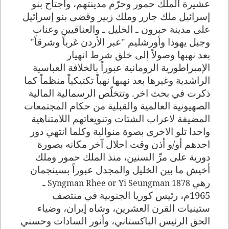
عشيرة الملك حمور وحرّم مدينتهم، واجتاح بنو
إسرائيل ملك جازر وملك زبير وقضى بنو إسرائيل
على مدينة حبرون ـ الخليل ـ والعناقيين وعناب
وجبل يهوذا وأورشليم "عبر الأردن غرباً وشرقاً"
بعد نهبها وصولاً إلى خلق شرط انهيار
الإمبراطورية الرومانية عبوراً بالخلافة العباسية
الراشدية وغيرها بعد نهبها نهباً تكتيكياً منظماً كما
ذكرت في بحث اخر. وتتخلّص الرسمالية المالية
الصهيونية العالمية والقبلية من حكام المجتمعات
المضيفة لاعراب الشتات وتنويعاتهم اللامتناهية
واحدا تلو الاخرى بصوة منوالية وكلما انتهي دور
احدهم أو/و أذن وقت احلال آخر مكانه بصورة
دورية على مرِّ السنين، منذ الملك حمور وملك
أخيش ما بين الخليل والمجدل عبوراً بسينجمان
رهي
ـ
Syngman Rhee or Yi Seungman 1878
1965م، رئيس كوريا الجنوبية في منتصف
ستينيات القرن العشرين، وشاه إيران، وضياء
الحق الرئيس الباكستاني، وأنور السادات وحسني