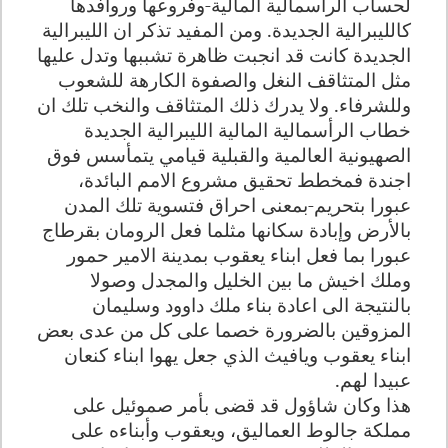
لحساب الرأسمالية المالية-وفروعها وروافدها
كالليبرالية الجديدة. ومن المفيد تذكر ان الليبرالية
الجديدة كانت قد انجبت ظاهرة تشببها وتدل عليها
مثل المتثاقف النغل والصفوة الكارهة للشعوب
وللشرفاء. ولا يدرك ذلك المتثاقف والنخب تلك ان
خطاب الرأسمالية المالية الليبرالية الجديدة
الصهيونية العالمية والقبلية قيامي يتمأسس فوق
اجندة فمخطط تحقيق مشروع الامم البائدة،
عبورا بتحريم-بمعنى احراق فتسوية تلك المدن
بالأرض وإبادة سكانها مثلما فعل الرومان بقرطاج
عبورا بما فعل ابناء يعقوب بمدينة الامير حمور
وملك اخيش ما بين الخليل والمجدل وصولا
بالنتيجة الى اعادة بناء ملك داوود وسليمان
المزوقين بالضرورة خصما على كل من عدى بعض
ابناء يعقوب ويافيث الذي جعل يهوا ابناء كنعان
عبيدا لهم.
هذا وكان شاؤول قد قضى بأمر صموئيل على
مملكة جالوط العماليق، ويعقوب وأبناءه على