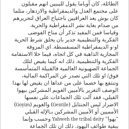
الطائلة، كان أوباما يقول لليبيين انهم مقبلون
على مجتمع العدل والديمقراطية والازدهار، مثلما
كان بوش يعد العراقيين باجتياح العراق لتحريرهم
من صدام بغاية نشر الدمقراطية والحرية.
وقياسا فمن المفيد تذكر أن مناخ الفوضى
الفكرية والتنظيمية جدير بان يخلق شرط الحرية
او-و الديمقراطية المسفسطة. اي المزوقة
المجازية الذاهبة في كل اتجاه، فيما خلا الاستقامة
الفكرية والتنظيمية. ذلك انه كيما يقيض لتلك
الجماعة الصهيونية العالمية فالقبيلة المتمأسسة
فوق/ او تلك التي تصدر عن المراكمة المالية،
وتنتفع بها خصما على من عداها ان يقيض لها بهذا
الوصف التغرير بالأميين الغويم المشركين بيهوا
القبلي، فقد آلت تلك الجماعات على نفسها
الاضرار ليس الجنتايل (
) والغويم (
)
Goyim
Gentile
الأمميين أو الأميين المشركين بـالإله القبلي
"يهوا"
وحسب وإنما
Yahweh the tribal deity
ببقية طوائف اليهود. ذلك ان تلك الجماعة