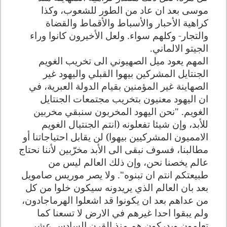
موسى بعد ان عاد من الطور للشعوب، وكذا
كراهية الأحبار والأسباط والأقماط والقضاة
والتجار- وكلهم سواء. ولعل الأخيرون كانوا وراء
الجيتو الالماني.
المهم يعود ميل الصهيوني الى تخريب الغويم
الجنتايل المشركين بيهوا القبلي واليهود غير
الصهاينة غير المؤمنين بقيام الدولة العبرية، في
ان اليهود معنيون بتخريب مجتمعات الجنتايل
الغويم. "نحن اليهود المخربون سنبقي مخربين
للأبد، وإن شيئا تفعلونه (انتم الجنتيال الغويم
الامميون المشركيين بيهوا) لن يقابل احتياجاتنا أو
مطالبنا، فسوف نبقى الى الأبد مخرّبين لأننا نحتاج
عالم يخصنا نحن، وإن ذلك العالم ليس من
طبيعتكم انتم ان تبنوه". ولا يصر موريس صامويل
بعد بان العالم الذي يريدونه سيكون خلوا من كل
من عداهم بعد ان يكونوا قد اشعلوا الهرماجادون،
ولم يبقوا احدا غيرهم في الارض لا تسعنا كما
تعلمون ويدركون هم منذ القرن السادس عشر.