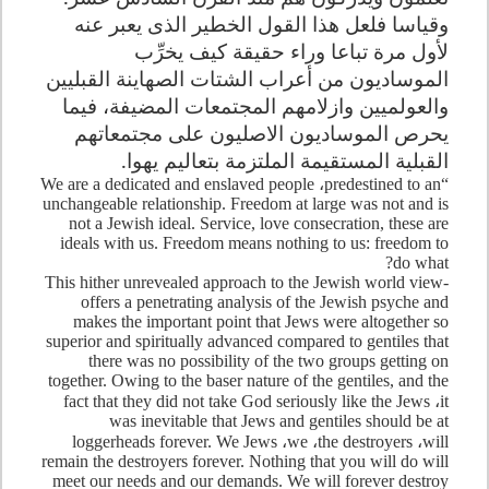
وقياسا فلعل هذا القول الخطير الذى يعبر عنه
لأول مرة تباعا وراء حقيقة كيف يخرِّب
الموساديون من أعراب الشتات الصهاينة القبليين
والعولميين وازلامهم المجتمعات المضيفة، فيما
يحرص الموساديون الاصليون على مجتمعاتهم
القبلية المستقيمة الملتزمة بتعاليم يهوا.
،
predestined to an
“We are a dedicated and enslaved people
unchangeable relationship. Freedom at large was not and is
not a Jewish ideal. Service, love consecration, these are
ideals with us. Freedom means nothing to us: freedom to
do what?
-This hither unrevealed approach to the Jewish world view
offers a penetrating analysis of the Jewish psyche and
makes the important point that Jews were altogether so
superior and spiritually advanced compared to gentiles that
there was no possibility of the two groups getting on
together. Owing to the baser nature of the gentiles, and the
fact that they did not take God seriously like the Jews
،
it
was inevitable that Jews and gentiles should be at
loggerheads forever. We Jews
،
we
،
the destroyers
،
will
remain the destroyers forever. Nothing that you will do will
meet our needs and our demands. We will forever destroy