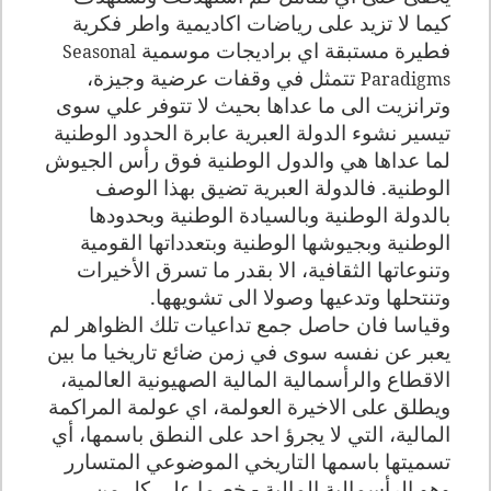
كيما لا تزيد على رياضات اكاديمية واطر فكرية
فطيرة مستبقة اي براديجات موسمية
Seasonal
تتمثل في وقفات عرضية وجيزة،
Paradigms
وترانزيت الى ما عداها بحيث لا تتوفر علي سوى
تيسير نشوء الدولة العبرية عابرة الحدود الوطنية
لما عداها هي والدول الوطنية فوق رأس الجيوش
الوطنية. فالدولة العبرية تضيق بهذا الوصف
بالدولة الوطنية وبالسيادة الوطنية وبحدودها
الوطنية وبجيوشها الوطنية وبتعدداتها القومية
وتنوعاتها الثقافية، الا بقدر ما تسرق الأخيرات
وتنتحلها وتدعيها وصولا الى تشويهها.
وقياسا فان حاصل جمع تداعيات تلك الظواهر لم
يعبر عن نفسه سوى في زمن ضائع تاريخيا ما بين
الاقطاع والرأسمالية المالية الصهيونية العالمية،
ويطلق على الاخيرة العولمة، اي عولمة المراكمة
المالية، التي لا يجرؤ احد على النطق باسمها، أي
تسميتها باسمها التاريخي الموضوعي المتسارر
وهو الرأسمالية المالية - خصما على كل من