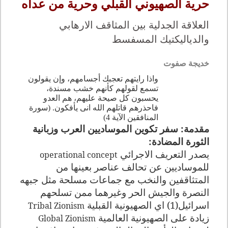
حرية الصهيوني القبلي وحرية من عداه
العلاقة الجدلية بين المثاقف الارهابي
والدياليكتيك المسفسط
خديجة صفوت
واذا رايتهم تعجبك أجسامهم، وإن يقولون
تسمع لقولهم كأنهم خشب مسندة،
يحسبون كل صيحة عليهم، هم العدو
فاحذرهم قاتلهم الله انى يأفكون. (سورة
المنافقين الآية 4)
مقدمة: سفر تكوين الموساديين العرب وزبانية
الثورة المضادة:
يصدر التعريف الاجرائي
operational concept
للموساديين عن تحالف عناصر بعينها من
المتثاقفين والنخب مع جماعات مسلحة مثل جبهه
النصرة والجيش الحر وغيرهما ممن تسلحهم
اسرائيل(1) اي الصهيونية القبلية
Tribal Zionism
زيادة على الصهيونية العالمية
Global Zionism