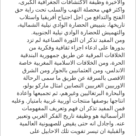
والاخيرة وظيفة الاكتشافات الجغرافية الكبرى،
واكثر فهي محصلة النهب والسلب تحت راية حق
الفتح والتدافع من اجل اجتياح أفريقيا واستلاب
تاريخها، بتبييض الحضارة الوادي نيلية الشمالية،
والتهميش للحضارة الوادي نيلية الجنوبية.
ومن المفيد تذكر ان الثورة الصناعية لم تزد
بدورها على ادعاء اجزاء ثقافية وفكرية من
الخلافات المرقية عن طريق جمهورية البندقية
الحرة، ومن الخلافات الاسلامية المغربية خاصة
الاندلس، ومن العثمانيين بالجوار ومن الشرق
الاقصى بالسرقة عن طريق ما سمى الرحالة
الاوربيين الغربيين النصابين امثال ماركو بولو،
والبحارة البرتغاليين وغيرهم، ثم تجميعها واعادة
انتاجها بوصفها منتجات أوربية غربية بامتياز. وعليه
فمن المفيد تذكر ان فهم وتعريف المفهومات
الرأسمالية هو وظيفة تاريخ الفكر الغربي وتعبير
عنه. واجادل انه حتى يقيض للصهيونية العالمية
والقبلية ان تيسر تفويت تلك الاحابيل على