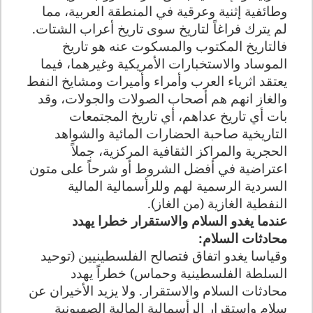
وطائفية إثنية وعرقية في المنطقة العربية، مما
لم يترك فراغاً لتاريخ سوى تاريخ أعراب الشتات.
فالتاريخ المكتوب والمسكوت عنه هو تاريخ
الموساد والاستخبارات الأمريكية وغيرهما، فيما
يعتقد اثرياء العرب وأمراء وأميرات ومشايخ النفط
والغاز انهم هم أصحاب الصولات والجولات، وقد
بات أي تاريخ عداهم، أي تاريخ المجتمعات
التاريخية صاحبة الحضارات المائية والشواهد
الحجرية والمراكز الثقافية المركزية، جملاً
اعتراضية في أفضل الشروط أو شرحاً على متون
السردية الرسمية لهم وللرأسمالية المالية
النفطية الغازية (من الغاز).
عندما يغدو السلام والاستقرار خطرا يهدد
محادثات السلام:
وقياسا يغدو اتفاق فتصالح الفلسطينيين (توحيد
السلطة الفلسطينية وحماس) خطراً يهدد
محادثات السلام والاستقرار. ولا يزيد الأخيران عن
سلام واستقرار الرأسمالية المالية الصهيونية