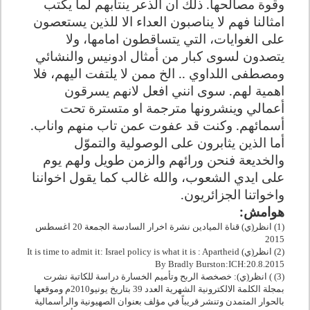
وقوة مصالحها. ذلك ان الذعر ينتابهم لما يكتب
امثالنا فهم لا يناصبون العداء الا للذين يستعصون
على الغوايات، التي يتساقطون امامها، ولا
يتصدون لسوى كبار من أمثال ادونيس والنشائي
ومصطفى اللداوي .. الخ ممن لا يلتفت اليهم، فلا
اهمية لهم. سوى انني افعل لانهم يسرقون
أعمالي وينشرونها مترجمة او متسترة تحت
أسمائهم. وكنت قد عفوت عمن تاب منهم واناب.
أما الذين يثابرون على الوصولية والتموّل
والخديعة فنحن ورائهم والزمن طويل ولهم يوم
على ايدي الشعوب، والله غالب كما يقول اخواننا
واخواتنا الجزائريون.
هوامش:
(1) انظر(ي) قناة الميادين نشرة اخرار السادسة الجمعة 20 اغسطس
2015
(2) انظر(ي)
It is time to admit it: Israel policy is what it is : Apartheid
By Bradly Burston:ICH:20.8.2015
(3) ) انظر(ي): خصخصة الربح وتأميم الخسارة دراسة للكاتبة نشرت
بمجلة الكلمة الالكترونية الشهرية العدد 39 بتاريخ يونيو2010م وموقعها
بالحوار المتمدن وتنشر قريباً في مؤلف بعنوان الصهيونية والرأسمالية