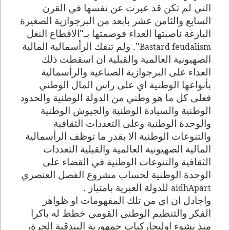
التي لم تكن قد عبرت عن نفسها في القرن
السابع والثامن عشر بابعد من البرجوازية الصغيرة
البازغة ناصبتها العداء فوصمتها بـ"الاقطاع النغل
". ولم تنفك الرأسمالية المالية
Bastard feudalism
الصهيونية العالمية والقبلية ان اسقطت ذلك
العداء على البرجوازية الصناعية والرأسمالية
بأنواعها الوطنية اي على راس المال الوطني
فعلى كل ما هو وطني من الدولة الوطنية والحدود
الوطنية والسيادة الوطنية والجيوش الوطنية
والوحدة الوطنية وعلى التعددات الثقافية
والتنوعات الوطنية الا بقدر ما توظف الرأسمالية
المالية الصهيونية العالمية والقبلية التعددات
الثقافية والتنوعات الوطنية في القضاء على
الوحدة الوطنية لحساب مشروع الفصل العنصري
للدولة العبرية بامتياز .
aid
h
Apart
واجادل ان اي من تلك المفهومات او ظواهر
الفكر والتنظيم الوطني القومي خطط له باكرا
منذ نشوء اوليجاركيات جمهورية البندقية الحرة،