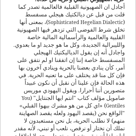
أجادل ان الصهيونية القبلية فالعالمية تصدر كما
قلت من قبل عن ديالكتيك هيجلي مسفسط
(
)، بمعنى أنها
Sophisticated Hegelian Dialectic
تخلق شرط الفوضى التي تزدهر فيها الصهيونية
القلبية والعالمية والرأسمالية المالية خاصة
والليبرالية الجديدة، وكل ما هو جديد او ما بعدوي.
واجادل أنه إن يقول الدياليكتيك الهيجلي
المسفسط خاصة إننا إن اتفقنا او لم نتفق على
أمر، كأن ينادي بعضنا بالحرية وينادي آخرون بها
فإن كل منا قد يختلف على ما تعنيه الحرية. في
هذه الحالة فإن علينا أن نقبل أن نكون عبيداً
متصورين أننا أحرارا. ويقول اليهودي موريس
صامويل مؤلف كتاب "انتم ايها الجنتايل" (
You
) «اي كل من هو مشرك بيهوا القبلي
»
Gentiles
"الواقع نحن (يقصد اليهود ولعله يقصد الصهاينة
منهم) لا نطلب الحرية، بل نحن مستعبدون لا
نملك أن نختار أو نرفص، نلعب أو نبني، لأنه مقدر
لنا سلفا أن نبقى شعبا مستعبدا ومجعولا لعلاقات