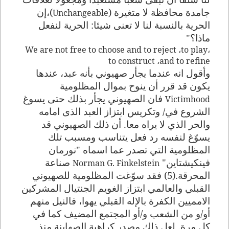
جامدة محافظة لا متغيرة (
)،إن
Unchangeable
الحرية بالنسبة لنا لا تعنى شيئا: الحرية لنفعل
ماذا؟"
We are not free to choose and to reject
،
to play
،
to construct
،
and to refine
وأقول انه عندما يجأر صهيوني بأنه عبد، عندها
يكون قد قرر أن ينوح بموال المظلومية
فان الصهيوني يجأر بذلك حتى يسوغ
Victimhood
الشروع في/ وتكريس ابتزاز العبد الذى امامه
والحر الذي لا يراه معا. أن ذلك الصهيوني قد
يسوّغ لنفسه رد فعل يتناسب ومسبب تلك
المظلومية التي تصدر عما اسماه "نورمان
فينكيشتاين"
صناعة
Norman G. Finkelstein
المحرقة.(5) فقد سوّغت المظلومية للصهيوني
القبلي والعالمي ابتزاز الغويم الجنتيال المشركين
الامميين الكفرة بالإله القبلي يهوا، فالنيل منهم
أو/و من الشعب و/أو المجتمع المضيف كما في
كل مرة. لعل ذلك مصدر كراهية الصهاينة منذ