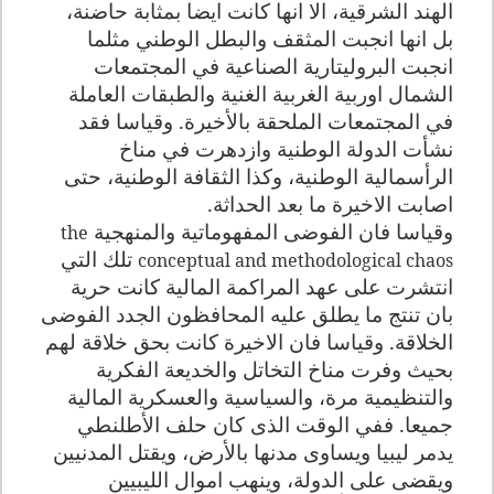
الهند الشرقية، الا انها كانت ايضا بمثابة حاضنة،
بل انها انجبت المثقف والبطل الوطني مثلما
انجبت البروليتارية الصناعية في المجتمعات
الشمال اوربية الغربية الغنية والطبقات العاملة
في المجتمعات الملحقة بالأخيرة. وقياسا فقد
نشأت الدولة الوطنية وازدهرت في مناخ
الرأسمالية الوطنية، وكذا الثقافة الوطنية، حتى
اصابت الاخيرة ما بعد الحداثة.
وقياسا فان الفوضى المفهوماتية والمنهجية
the
تلك التي
conceptual and methodological chaos
انتشرت على عهد المراكمة المالية كانت حرية
بان تنتج ما يطلق عليه المحافظون الجدد الفوضى
الخلاقة. وقياسا فان الاخيرة كانت بحق خلاقة لهم
بحيث وفرت مناخ التخاتل والخديعة الفكرية
والتنظيمية مرة، والسياسية والعسكرية المالية
جميعا. ففي الوقت الذى كان حلف الأطلنطي
يدمر ليبيا ويساوى مدنها بالأرض، ويقتل المدنيين
ويقضى على الدولة، وينهب اموال الليبيين