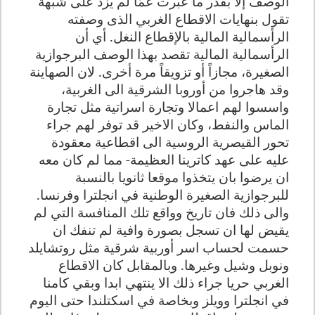
الوصف إلا بقدر ما عبًرت عمّا لم يزد على شبهة
تقول بنهايات الاقطاع الغربي الذى وصفته
الرأسمالية المالية بالإقطاع النغل. أي أن
الرأسمالية المالية تقصد بهذا الوصف البرجوازية
الصغيرة، مجازاً أو تزويقاً مرة أخرى. لان الصهاينة
وقد هاجروا من أوروبا الشرقية الى الغربية،
واسسوا لهم اعمالا وتجارة اسراتية مثل تجارة
الماس والنفط، وكان الاخير قد توفر لهم جراء
تحور القيصرية الروسية الى اقطاعية معقودة
عليه على عهد كاترينا العظيمة- مما لم كان معه
ان يرضوا بان يتخذوا موقعا ثانويا بالنسبة
للبرجوازية الصغيرة الوطنية في انجلترا وفرنسا.
والى ذلك فان تاريخ وواقع تلك المنافسة التي لم
يقيض لها ان تسجل بصورة وافية لم تنفك ان
حسمت لحساب اسر أوربية شرقية مثل روتشايلد
ونوبل وشيل وغيرها. وبالمقابل كان الاقطاع
الغربي حريا جراء ذلك الا ينتهي ابدا وبقي كامنا
في انجلترا وويلز وبخاصة في اسكتلندا حتى اليوم