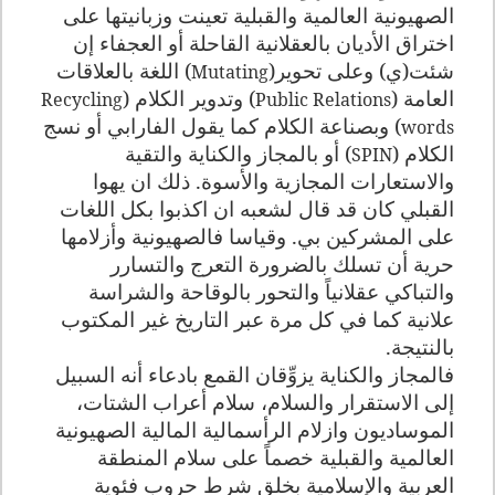
الصهيونية العالمية والقبلية تعينت وزبانيتها على
اختراق الأديان بالعقلانية القاحلة أو العجفاء إن
شئت(ي) وعلى تحوير(
) اللغة بالعلاقات
Mutating
العامة (
) وتدوير الكلام (
Recycling
Public Relations
) وبصناعة الكلام كما يقول الفارابي أو نسج
words
الكلام (
) أو بالمجاز والكناية والتقية
SPIN
والاستعارات المجازية والأسوة. ذلك ان يهوا
القبلي كان قد قال لشعبه ان اكذبوا بكل اللغات
على المشركين بي. وقياسا فالصهيونية وأزلامها
حرية أن تسلك بالضرورة التعرج والتسارر
والتباكي عقلانياً والتحور بالوقاحة والشراسة
علانية كما في كل مرة عبر التاريخ غير المكتوب
بالنتيجة.
فالمجاز والكناية يزوِّقان القمع بادعاء أنه السبيل
إلى الاستقرار والسلام، سلام أعراب الشتات،
الموساديون وازلام الرأسمالية المالية الصهيونية
العالمية والقبلية خصماً على سلام المنطقة
العربية والإسلامية بخلق شرط حروب فئوية