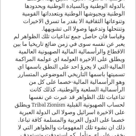
بالدولة الوطنية وبالسيادة الوطنية وبحدودها
الوطنية وبجيوشها الوطنية وبتعدداتها القومية
وتنوعاتها الثقافية الا بقدر ما تسرق الاخيرات
وتنتحلها وتدعيها وصولا الى تشويهها.
وقياسا فان حاصل جمع تداعيات تلك الظواهر لم
يعبر عن نفسه سوى في زمن ضائع تاريخيا ما بين
الاقطاع والرأسمالية المالية الصهيونية العالمية
ويطلق على الاخيرة العولمة اي عولمة المراكمة
المالية-التي لا يجرؤ احد على النطق باسمها اي
تسميتها باسمها التاريخي الموضوعي المتسارر
وهو الرأسمالية المالية-خصما على كل من
الرأسمالية السلعية والوطنية، كذلك كانت
تداعيات تلك الظواهر قد عبرت عن نفسها
لحساب الصهيونية القبلية
ويطلق
Tribal Zionism
على الاخيرة اسرائيل وصولا الى الدولة العبرية
خصما على الدول العربية والمسلمة كافة تباعا.
ذلك ان نشوء تلك المفهومات والظواهر التي لا
يخفى على اي متأمل كم استهدفت وتستهدف