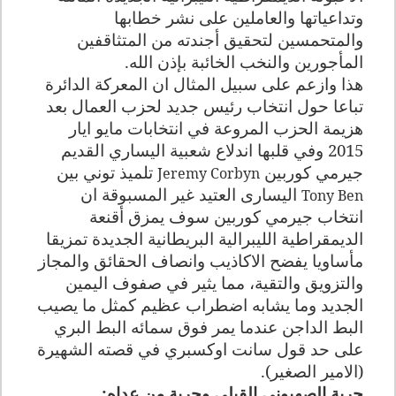
وتداعياتها والعاملين على نشر خطابها
والمتحمسين لتحقيق أجندته من المتثاقفين
المأجورين والنخب الخائبة بإذن الله.
هذا وازعم على سبيل المثال ان المعركة الدائرة
تباعا حول انتخاب رئيس جديد لحزب العمال بعد
هزيمة الحزب المروعة في انتخابات مايو ايار
2015 وفي قلبها اندلاع شعبية اليساري القديم
جيرمي كوربين
تلميذ توني بين
Jeremy Corbyn
اليسارى العتيد غير المسبوقة ان
Tony Ben
انتخاب جيرمي كوربين سوف يمزق أقنعة
الديمقراطية الليبرالية البريطانية الجديدة تمزيقا
مأساويا يفضح الاكاذيب وانصاف الحقائق والمجاز
والتزويق والتقية، مما يثير في صفوف اليمين
الجديد وما يشابه اضطراب عظيم كمثل ما يصيب
البط الداجن عندما يمر فوق سمائه البط البري
على حد قول سانت اوكسبري في قصته الشهيرة
(الامير الصغير).
حرية الصهيوني القبلي وحرية من عداه: