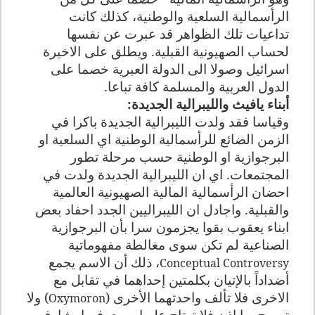
الرأسمالية السلعية والوطنية، كذلك كانت
تداعيات تلك الظواهر قد عبرت عن نفسها
لحساب الصهيونية القبلية. ويطلق على الاخيرة
اسرائيل وصولا الى الدولة العبرية خصما على
الدول العربية والمسلمة كافة تباعا.
أبناء يافيث والليبرالية الجديدة:
وقياسا فقد ولدت الليبرالية الجديدة باكرا في
الزمن الضائع للرأسمالية الوطنية اي السلعية او
البرجوازية او الوطنية حسب مرحلة تطور
المجتمعات. اي ان الليبرالية الجديدة ولدت في
احضان الرأسمالية المالية الصهيونية العالمية
والقبلية. واجادل ان الليبراليين الجدد احفاد بعض
ابناء يعقوب بقوا يجزمون سرا بأن البرجوازية
الصناعية لم تكن سوى مغالطة مفهوماتية
، ذلك أن الاسم يجمع
Conceptual Controversy
أضداداً بالإتيان بكلمتين إحداهما في تقابل مع
الاخرى فلا تألف واحدتهما الأخرى (
) ولا
Oxymoron
تسمح بها اذن فلا ترتاح عليها سوى فيما يشارف