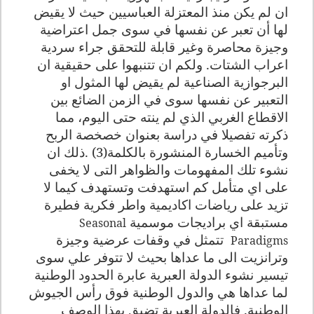
ان لم يكن منذ المعتزلة العباسيين حيث لا يقيض
لها أن تعبر عن نفسها في سوى جمل اعتراضية
وجيزة محاصرة وغير قابلة للتحقق جراء سردية
اعراب الشتات. ولكم ان تتنبهوا على حقيقية ان
البرجوازية الصناعية لم يقيض لها المثول او
التعبير عن نفسها سوى في الزمن الضائع بين
الاقطاع الغربي الذي لم ينته حتى اليوم، مما
ذكرته تفصيلا في دراسة بعنوان خصخصة الربح
وتأميم الخسارة المنشورة بالكلمة(3) .ذلك ان
نشوء تلك المفهومات والظواهر التى لا يخفى
على اي متأمل كم استهدفت وتستهدف كيما لا
تزيد على رياضات اكاديمية واطر فكرية فطيرة
مستبقة اي براديجات موسمية
Seasonal
تتمثل في وقفات عرضية وجيزة
Paradigms
وترانزيت الى ما عداها بحيث لا تتوفر علي سوى
تيسير نشوء الدولة العبرية عابرة الحدود الوطنية
لما عداها هي والدول الوطنية فوق رأس الجيوش
الوطنية. فالدولة العبرية تضيق بهذا الوصف