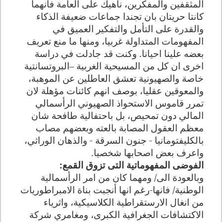
المثقفين والمفكرين، ناهيك على العامة فانهما
كانتا حريتان بان تجندا جماعات ضعيفة الذكاء
والقدرة على التأمل والتفكير العميق في
المفهومات المتداولة غربيا، ومنها ما منع تعريف
بعضه علينا احيانا. وكنت قد جادلت في دراسة
اخرى ان كل من المسيحية الغربية –البروتسانتية
خاصة والصهيونية تعشق العاطلين عن الموهبة،
والمعوقين عقليا، بوصف انهم كائنات مؤهلة لان
تمرر قاموس الاستحواذ الصهيوني الرأسمالي
المالي دون تمحيص، بل باحتفالية طافحة شان
معظم العقول المصابة بالعته وبعضهم مصاب
بالكليفتومانيا - جنون السرقة - والذهان الوراثي،
واعرف بعض اصحابها شخصيا.
الفوضى المفهوماتية التى تزوق القمع:
وبالعودة الى/ ومهما كان من امر الرأسمالية
الوطنية/ فانها-رغم انها أنجبت بناة الامبراطوريات
من انغال الارستقراطية الكلاسيكية، واثرياء
الاكتشافات الجغرافية الكبرى، ومغامري شركة