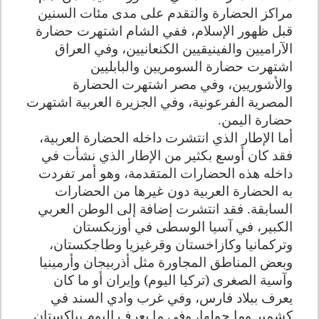
مراكز الحضارة والتقدم على مدى مئات السنين
قبل ظهور الإسلام، ففي الشام اشتهرت حضارة
الآراميين والفينيقيين الكنعانيين، وفي العراق
اشتهرت حضارة السومريين والبابليين
والأشوريين، وفي مصر اشتهرت الحضارة
المصرية الفرعونية، وفي الجزيرة العربية اشتهرت
حضارة اليمن.
أما الإطار الذي انتشرت داخله الحضارة العربية،
فقد كان أوسع بكثير من الإطار الذي نشأت في
داخله هذه الحضارات المتقدمة، وهو أمر تفردت
به الحضارة العربية دون غيرها من الحضارات
السابقة. فقد انتشرت إضافة إلى الوطن العربي
الكبير، في آسيا الوسطى في أوزبكستان
وتركمانيا وكازاخستان وقرغيزيا وطاجكستان،
وبعض المناطق المجاورة مثل أذربيجان وأرمينيا
وآسية الصغرى (تركيا اليوم) وإيران أو ما كان
يعرف ببلاد فارس، وفي غرب وادي السند في
كشمير وما حولها، وفي ما يعرف اليوم بباكستان