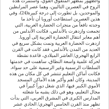
والظهور بمظهر المتفوق القوي، واستمرت هذه
الروح في العصرين التاليين، وهما عصر المرابطين
والموحدين، بل تطورت إلى درجة كبيرة(24)، وفي
هذين العصرين استطاعت أوروبا أن تأخذ ما
وجدته نافعاً من منجزات الحضارة العربية، التي
تجمعت وازدهرت بالأندلس، فكانت الأندلس من
أهم معابر انتقال الحضارة العربية إلى أوروبا.
ازدهرت الحضارة العربية ونمت بشكل سريع في
العديد من المدن بالأندلس، فقد كانت في القرن
الرابع الهجري/ العاشر الميلادي، قاعدة نشطة
لحركة علمية واسعة النطاق، ساهمت في خدمتها
السلطات الرسمية وغير الرسمية على حد سواء،
فكانت أماكن التعليم تنتشر في كل مكان من هذه
المدينة، وكان أهم وأكبر هذه الأماكن المسجد
الأموي الكبير فيها، الذي شغل دوراً كبيراً في
مجال التعليم، وهو في ذلك يشبه ما شغلته
المدارس الكبرى في المشرق العربي، التي بدأت
تظهر منذ القرن الخامس الهجري/ الحادي عشر