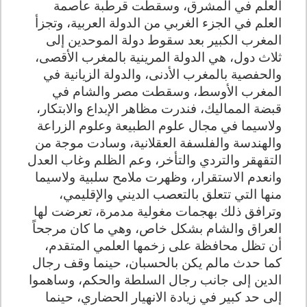
العلم في المشرق، وسقطت قرطبة عاصمة
العلم في الجزء الغربي من الدولة العربية، وتجزأ
المغرب الكبير بعد سقوط دولة الموحدين إلى
ثلاث دول، هي الدولة المرينية بالمغرب الأقصى،
والحفصية بالمغرب الأدنى، والدولة الزيانية في
المغرب الأوسط، وسقطت مصر والشام في
قبضة المماليك، فندرت مظاهر الإبداع والابتكار،
ولاسيما في مجال علوم الطبيعة وعلوم الزراعة
والهندسة والفلسفة العقلانية، وسادت موجة من
التقهقر والتردي والتأخر، وعم الظلم وغاب العدل
وانعدم الاستقرار، وظهرت ملامح سلبية ولاسيما
منها التي تتعلق بالتعصب الديني والإقليمي،
وترافق ذلك بهجمات مغولية مدمرة، تعرضت لها
العراق والشام بشكل خاص، وهي ما كان مرجحاً
أن تظل محافظة على زخمها العلمي المتقدم،
كما حدث مالم يكن بالحسبان، حينما وقف رجال
الدين إلى جانب رجال السلطة والحكم، وساهموا
إلى حد كبير في زيادة الانهيار الحضاري، حينما