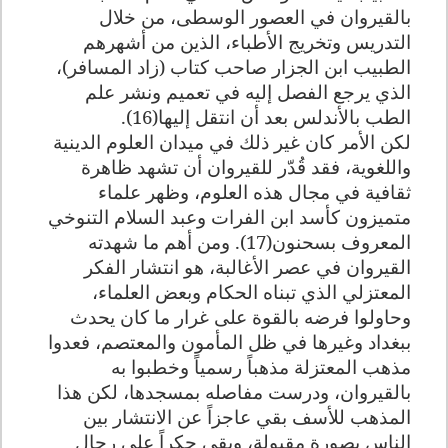
بالقيروان في العصور الوسطى، من خلال
التدريس وتخريج الأطباء، الذين من أشهرهم
الطبيب ابن الجزار صاحب كتاب (زاد المسافر)،
الذي يرجع الفصل إليه في تعميم ونشر علم
الطب بالأندلس بعد أن انتقل إليها(16).
لكن الأمر كان غير ذلك في ميدان العلوم الدينية
واللغوية، فقد قُدّر للقيروان أن تشهد ظاهرة
ثقافية في مجال هذه العلوم، وظهر علماء
متميزون كأسد ابن الفرات وعبد السلام التنوخي
المعروف بسحنون(17).
ومن أهم ما شهدته
القيروان في عصر الأغالبة، هو انتشار الفكر
المعتزلي الذي تبناه الحكام وبعض العلماء،
وحاولوا فرضه بالقوة على غرار ما كان يحدث
ببغداد وغيرها في ظل المأمون والمعتصم، فعدوا
مذهب المعتزلة مذهباً رسمياً وخطبوا به
بالقيروان، ودرست مفاصله بمسجدها، لكن هذا
المذهب للأسف بقي عاجزاً عن الانتشار بين
الناس بصورة مقبولة، وبقي حكراً على رجال