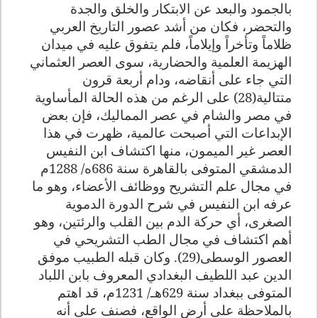
بالجمود والبعد عن الابتكار والخلق والجدة
والتحضر، فكان من أشد عصور التاريخ العربي
ظلاماً وتأخراً وإيلاماً، فلم يتفوق عليه في ميدان
الهزيمة العلمية والحضارية، سوى العصر العثماني
التي جاء على أنقاضه، ودام أربعة قرون
متتالية(28) على الرغم من هذه الحالة المأساوية
في مصر والشام في عصر المماليك، فإن بعض
الإبداعات التي أصبحت عالمية، ظهرت في هذا
العصر غير الميمون، منها اكتشاف ابن النفيس
الدمشقي المتوفى بالقاهرة سنة 686ه/ 1288م
في مجال علم التشريح ووظائف الأعضاء، وهو ما
عرفه ابن النفيس في شرح الدورة الدموية
الصغرى، أي حركة الدم بين القلب والرئتين، وهو
أهم اكتشاف في مجال الطب التشريحي في
العصور الوسطى(29). وكان قبله الطبيب موفق
الدين عبد اللطيف البغدادي المعروف بابن اللباد
المتوفى ببغداد سنة 629هـ/ 1231م، قد اهتم
بالملاحظة على أرض الواقع، فصنف على أنه