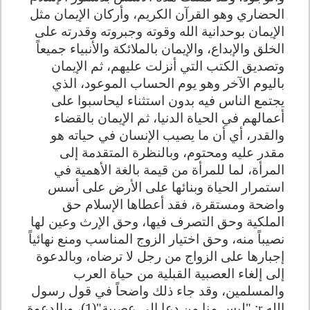
الحضاري وهو القرآن الكريم، وأركان الإيمان مثل
الإيمان بوحدانية الله وقوته وجبروته وقدرته على
الخلق والإبداع، والإيمان بالملائكة والأنبياء جميعاً
وتصديق الكتب التي أنزلت عليهم، ثم الإيمان
باليوم الآخر وهو يوم الحساب الموعود، الذي
يجتمع الناس فيه بدون استثناء ليحاسبوا على
أعمالهم في الحياة الدنيا، ثم الإيمان بالقضاء
والقدر، أي أن ما يصيب الإنسان في حياته هو
مقدر عليه ومحتوم، وبالنظرة المتقدمة إلى
المرأة، لما للمرأة من قيمة بالغة الأهمية في
استمرار الحياة وبنائها على الأرض على أسس
واضحة ومستقرة، فقد أعطاها الإسلام حق
الملكية وحق التصرف فيها، وحق الإرث وعين لها
نصيباً منه، وحق اختيار الزوج المناسب ومنع نهائياً
إجبارها على الزواج من رجل لا ترضاه، وبالدعوة
إلى إلغاء العصبية القبلية من حياة العرب
والمسلمين، وقد جاء ذلك واضحاً في قول رسول
الله
: "ليس منا من دعا إلى عصبية"(1)، وبالدعوة
r