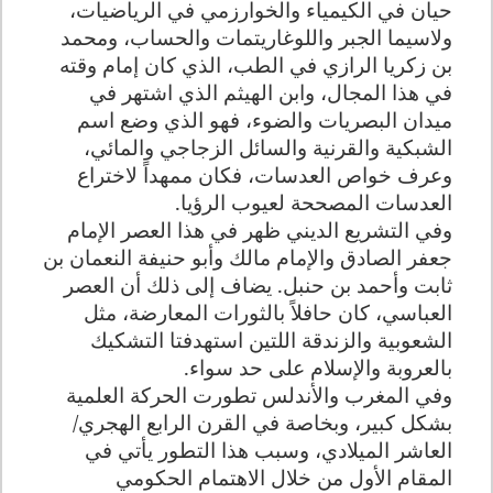
حيان في الكيمياء والخوارزمي في الرياضيات،
ولاسيما الجبر واللوغاريتمات والحساب، ومحمد
بن زكريا الرازي في الطب، الذي كان إمام وقته
في هذا المجال، وابن الهيثم الذي اشتهر في
ميدان البصريات والضوء، فهو الذي وضع اسم
الشبكية والقرنية والسائل الزجاجي والمائي،
وعرف خواص العدسات، فكان ممهداً لاختراع
العدسات المصححة لعيوب الرؤيا.
وفي التشريع الديني ظهر في هذا العصر الإمام
جعفر الصادق والإمام مالك وأبو حنيفة النعمان بن
ثابت وأحمد بن حنبل. يضاف إلى ذلك أن العصر
العباسي، كان حافلاً بالثورات المعارضة، مثل
الشعوبية والزندقة اللتين استهدفتا التشكيك
بالعروبة والإسلام على حد سواء.
وفي المغرب والأندلس تطورت الحركة العلمية
بشكل كبير، وبخاصة في القرن الرابع الهجري/
العاشر الميلادي، وسبب هذا التطور يأتي في
المقام الأول من خلال الاهتمام الحكومي