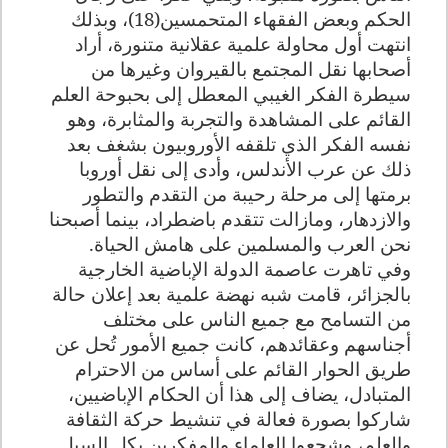
الحكم وبعض الفقهاء المتحمسين(18)، وبذلك
انتهت أول محاولة علمية عقلانية متنورة، أراد
أصحابها نقل المجتمع بالقيروان وغيرها من
سيطرة الفكر الغيبي المعطل إلى بحبوحة العلم
القائم على المشاهدة والتجربة والمثابرة، وهو
نفسه الفكر الذي تلقفه الأوروبيون بشغف بعد
ذلك عن عرب الأندلس، وأدى إلى نقل أوروبا
برمتها إلى مرحلة رحيبة من التقدم والتطور
والازدهار، ومازالت تتقدم باضطراد، بينما أصبحنا
نحن العرب والمسلمين على هامش الحياة.
وفي تاهرت عاصمة الدولة الإباضية الخارجية
بالجزائر، قامت شبه نهضة علمية بعد إعلان حالة
من التسامح مع جميع الناس على مختلف
أجناسهم وعقائدهم، كانت جميع الأمور تُحل عن
طريق الحوار القائم على أساس من الاحترام
المتبادل، يضاف إلى هذا أن الحكام الإباضيين،
شاركوا بصورة فعالة في تنشيط حركة الثقافة
والعلم، وشجعوا العلماء والمفكرين بكل السبل