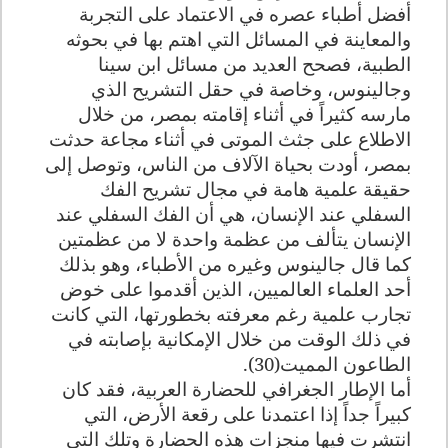
أفضل أطباء عصره في الاعتماد على التجربة
والمعاينة في المسائل التي اهتم بها في بحوثه
الطبية، فصحح العديد من مسائل ابن سينا
وجالينوس، وخاصة في حقل التشريح الذي
مارسه كثيراً في أثناء إقامته بمصر، من خلال
الاطلاع على جثث الموتى في أثناء مجاعة حدثت
بمصر، أودت بحياة الآلاف من الناس، وتوصل إلى
حقيقة علمية هامة في مجال تشريح الفك
السفلي عند الإنسان، هي أن الفك السفلي عند
الإنسان يتألف من عظمة واحدة لا من عظمتين
كما قال جالينوس وغيره من الأطباء، وهو بذلك
أحد العلماء العالميين، الذين أقدموا على خوض
تجارب علمية رغم معرفته بخطورتها، التي كانت
في ذلك الوقت من خلال الإمكانية بإصابته في
الطاعون المميت(30).
أما الإطار الجغرافي للحضارة العربية، فقد كان
كبيراً جداً إذا اعتمدنا على رقعة الأرض، التي
انتشرت فيها منجزات هذه الحضارة وتلك التي