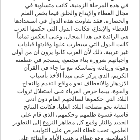
في هذه المرحلة الزمنية، كانت متساوية في
مجال العطاء والإبداع والخلق فيما يخص العلم
والحضارة، فقد تفاوتت هذه الدول في استعدادها
للعطاء والإبداع، فكانت الدول التي حكمها العرب
هي الرائدة في هذا المجال، وعلى العكس تماماً
كانت الدول التي سيطرت عليها وقادتها قيادات
غير عربية، ذلك لأن العرب كانوا يرون أن من أولى
واجباتهم ضرورة بناء مجتمع، ينسجم في عظمته
وقوته وريادته وتماسكه مع ما جاء في القرآن
الكريم، الذي يركز على مبدأ الأخذ بأسباب
الازدهار والانعطاف نحو مواقع التقدم والنجاح
والقوة، بينما حرص الغرباء على استغلال ثروات
البلاد التي حكموها لصالحهم العام دون أدنى
التفاتة نحو مصلحة البلاد العليا، فكانت النتائج
قاسية قسوة ظلمهم وحكمهم، الذي قام على
الحديد والنار وقمع كل مظاهر النزوع إلى التطوير
العلمي، تحت غطاء الحرص على الثوابت
الإسلامية، وهو غطاء برهنت الأيام والنتائج على