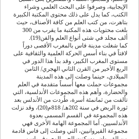
الإيجابية، وصرفوا على البحث العلمي وشراء
الكتب، كما يدل على ذلك محتوى المكتبة الكبيرة
بتاهرت، من كتب العلم من كافة الأصناف، حيث
بلغت محتويات هذه المكتبة ما يقرب من 300
ألف مجلد في شتى أنواع العلم والفن(19).
كما شغلت مدينة فاس بالمغرب الأقصى دوراً
لافتاً في بناء أسس الحركة العلمية والثقافية على
مستوى المغرب الكبير، وقد بدأ هذا الدور في
الربع الأخير من القرن الثاني الهجري/ الثامن
الميلادي، حينما وصلت إلى هذه المدينة
مجموعات حملت معها أسساً متقدمة في العلم
والحضارة، وأهم هذه المجموعات الأندلسية، التي
تألفت من ثمانمئة أسرة، طُردت من الأندلس بعد
ثورة الربض في سنة 202هـ/ 818م(20)، وقد نزلت
هذه المجموعة في القسم المسمى بعدوة
الأندلسيين. أما المجموعة الهامة الأخرى فهي
مجموعة القيروانيين، التي وصلت إلى فاس قادمة
من القيروان، وسكنت الحي المعروف باسم