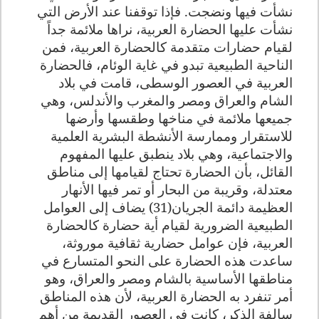
نشأت فيها ونضجت. فإذا توقفنا عند الأرض التي
نشأت عليها الحضارة العربية، نراها ملائمة جداً
لقيام حضارات متقدمة كالحضارة العربية، فمن
الناحية الطبيعية تبدو في غاية الوئام، فالحضارة
العربية في العصور الوسطى، قامت في بلاد
الشام والعراق ومصر والمغرب والأندلس، وهي
جميعها ملائمة في مناخها وطقسها وأرضها
للاستقرار وممارسة الأنشطة البشرية العلمية
والاجتماعية، وهي بلاد ينطبق عليها المفهوم
القائل، بأن الحضارة تحتاج لقيامها إلى مناطق
معتدلة، وقريبة من البحار أو تمر فيها الأنهار
العظيمة دائمة الجريان(31) يضاف إلى العوامل
الطبيعية الضرورية لقيام أية حضارة كالحضارة
العربية، فإن عوامل حضارية ثقافية موروثة،
ساعدت هذه الحضارة على النحو المتسارع في
مناطقها الأساسية بالشام ومصر والعراق، وهو
أمر تنفرد به الحضارة العربية، لأن هذه المناطق
سالفة الذكر، كانت في العصور القديمة من أهم