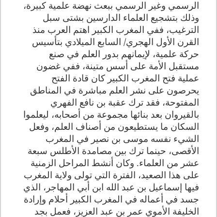
الرسمي وغير الرسمي ببعث نهضة علمية كبيرة،
وذلك بتشجيع العلماء الدارسين بشتى سبل
الترغيب، ففي المغرب الكبير اهتم العرب منذ
القرن الأول الهجري/ السابع الميلادي بتأسيس
حركة علمية، لإيمانهم بدور العلم في صنع
مستقبل الأمة على أسس متينة، ففي غضون
عملية فتح المغرب الكبير كان قادة الفتح
يحرصون على نشر العلم مباشرة في المناطق
المفتوحة، فقد ترك عقبة بن نافع الفهري
بالقيروان بعد بنائها مجموعة من أصحابه، ليعلموا
السكان ما يستطيعون من أصناف العلم، وفعل
الشيء نفسه موسى بن نصير في المغرب
الأقصى، حينما ترك بين مصامدة الأطلس سبعة
عشر من العلماء. وكان أنشط المراحل الزمنية
على هذا الصعيد، الفترة التي تولى ولاية المغرب
فيها إسماعيل بن عبد الله ابن أبي المهاجر، الذي
جسد في أعماله في المغرب الكبير أحلام وإرادة
الخليفة الأموي عمر بن عبد العزيز، فعمل بجد