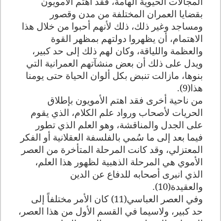
المجالات الحيوية الهامة، فقد اهتم الأمويون
بقضايا العمران المختلفة من مدن وقصور
ومساجد وغير ذلك، ذلك لأنهم أحبوا من خلال هذا
الاهتمام، أن يظهروا دولتهم بمظهر القوة
والعظمة واللياقة، وكان لهم ذلك إلى حد كبير،
ويدل على ذلك أن بعض منشآتهم العمرانية التي
بنوها، مازالت تنبض بكل ألوان الحياة حتى يومنا
هذا(9).
من ناحية أخرى فقد اهتم الأمويون بإطلاق
الحريات لأصحاب ورواد علم الكلام، الذي يقوم
على الجدل والمناقشة، وهو العلم الذي تطور
فيما بعد إلى ما سُمي بالفلسفة العقلانية أو الفكر
المعتزلي، وقد كانت المرحلة المتأخرة من العصر
الأموي هي المرحلة الذهبية لظهور هذا العلم،
الذي انبرى أصحابه للدفاع عن الدين
والعقيدة(10).
وفي العصر العباسي(11) كان الأمر مختلفاً إلى
حد كبير، ولاسيما في القسم الأول من هذا العصر،