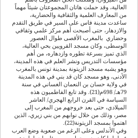
العالية، وقد حملت هاتان المجموعتان شيئاً مهماً
من المعارف العلمية والثقافية والحضارية،
ساعدت مدينة فاس على السير في طريق التقدم
والازدهار، حتى أصبحت أهم مركز علمي وثقافي
وحضاري
بالمغرب الأقصى طوال العصور
الوسطى، وكان مسجد القرويين بحي العالية،
الذي تميز بسرعة تطوره وازدهاره، من أهم
مؤسسات التدريس ونشر العلم في هذه المدينة،
وهو يشبه مسجد الزيتونة بمدينة تونس بالمغرب
الأدنى، وهو مسجد كان قد بني في هذه المدينة
في ولاية حسان بن النعمان الغساني في سنة
79هـ/ 698م(21).
وقد تابع الفاطميون هذه
السياسة في القرن الرابع الهجري/ العاشر
الميلادي، حتى بعد خروجهم من المغرب إلى
مصر، وذلك من خلال نوابهم من بني زيري، الذين
اهتموا بمسجد الزيتونة(22).
وفي الأندلس وعلى الرغم من صعوبة وضع العرب
فيها، لما كان يدور حولهم من مؤامرات لطردهم