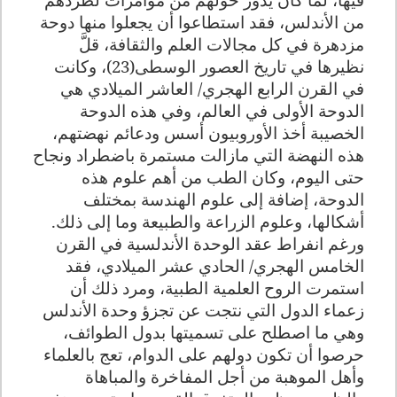
من الأندلس، فقد استطاعوا أن يجعلوا منها دوحة
مزدهرة في كل مجالات العلم والثقافة، قلَّ
نظيرها في تاريخ العصور الوسطى(23)، وكانت
في القرن الرابع الهجري/ العاشر الميلادي هي
الدوحة الأولى في العالم، وفي هذه الدوحة
الخصيبة أخذ الأوروبيون أسس ودعائم نهضتهم،
هذه النهضة التي مازالت مستمرة باضطراد ونجاح
حتى اليوم، وكان الطب من أهم علوم هذه
الدوحة، إضافة إلى علوم الهندسة بمختلف
أشكالها، وعلوم الزراعة والطبيعة وما إلى ذلك.
ورغم انفراط عقد الوحدة الأندلسية في القرن
الخامس الهجري/ الحادي عشر الميلادي، فقد
استمرت الروح العلمية الطبية، ومرد ذلك أن
زعماء الدول التي نتجت عن تجزؤ وحدة الأندلس
وهي ما اصطلح على تسميتها بدول الطوائف،
حرصوا أن تكون دولهم على الدوام، تعج بالعلماء
وأهل الموهبة من أجل المفاخرة والمباهاة