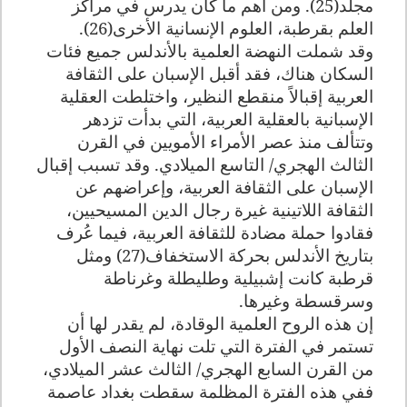
مجلد(25). ومن أهم ما كان يدرس في مراكز
العلم بقرطبة، العلوم الإنسانية الأخرى(26).
وقد شملت النهضة العلمية بالأندلس جميع فئات
السكان هناك، فقد أقبل الإسبان على الثقافة
العربية إقبالاً منقطع النظير، واختلطت العقلية
الإسبانية بالعقلية العربية، التي بدأت تزدهر
وتتألف منذ عصر الأمراء الأمويين في القرن
الثالث الهجري/ التاسع الميلادي. وقد تسبب إقبال
الإسبان على الثقافة العربية، وإعراضهم عن
الثقافة اللاتينية غيرة رجال الدين المسيحيين،
فقادوا حملة مضادة للثقافة العربية، فيما عُرف
بتاريخ الأندلس بحركة الاستخفاف(27) ومثل
قرطبة كانت إشبيلية وطليطلة وغرناطة
وسرقسطة وغيرها.
إن هذه الروح العلمية الوقادة، لم يقدر لها أن
تستمر في الفترة التي تلت نهاية النصف الأول
من القرن السابع الهجري/ الثالث عشر الميلادي،
ففي هذه الفترة المظلمة سقطت بغداد عاصمة