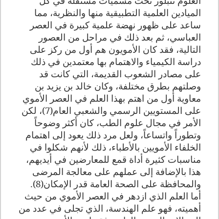
العلوم تتبلور تحت مسميات مستقلة في كل
الميادين العلمية التطبيقية منها والنظرية، مما
ساعد على ظهور نهضة علمية كبيرة في العصر
العباسي، ثم بعد ذلك في مراحل من العصور
التالية، فقد كان الأمويون هم أول من ركز على
دراسة الكيمياء والاهتمام بها معتمدين في ذلك
على مصادر الشعوب القديمة، التي كانت قد
وصلتهم بطرق مختلفة، وكان خالد بن يزيد بن
معاوية أول من اهتم بهذا العلم في العصر الأموي
على المستويين الرسمي والشعبي العام(7)، لكن
الأمر في مجال علوم الطب، كان أكثر وضوحاً
وتطوراً واتساعاً، ولعل مرد ذلك يعود إلى اهتمام
الخلفاء الأمويين بالأطباء، ذلك لأنهم شكلوا في
مناسبات كثيرة أداة قمع للمعارضين في أيديهم،
هذا بالإضافة إلى عملهم على معالجة المرضى
والمحافظة على الصحة العامة قدر الإمكان(8).
أما العلم الذي ازدهر في العصر الأموي من حيث
أهميته، فهو علم الهندسة، الذي تجلى في عدد من