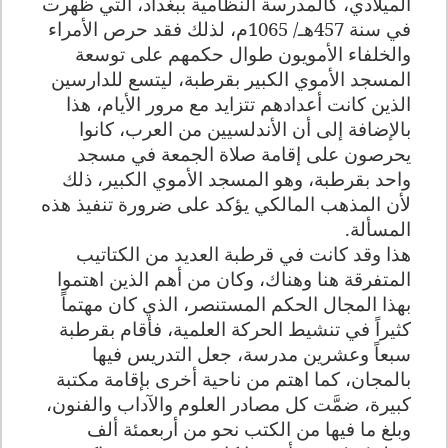
الميلادي، كالمدرسة النظامية ببغداد، التي ظهرت
في سنة 457هـ/ 1065م، لذلك فقد حرص الأمراء
والخلفاء الأمويون طوال حكمهم على توسعة
المسجد الأموي الكبير بقرطبة، ليتسع للدارسين
الذين كانت أعدادهم تتزايد مع مرور الأيام، هذا
بالإضافة إلى أن الأندلسيين من العرب، كانوا
يحرصون على إقامة صلاة الجمعة في مسجد
واحد بقرطبة، وهو المسجد الأموي الكبير، ذلك
لأن المذهب المالكي يؤكد على ضرورة تنفيذ هذه
المسألة.
هذا وقد كانت في قرطبة العديد من الكتاتيب
المتفرقة هنا وهناك، وكان من أهم الذين اهتموا
بهذا المجال الحكم المستنصر، الذي كان مهتماً
كثيراً في تنشيط الحركة العلمية، فأقام بقرطبة
سبعاً وعشرين مدرسة، جعل التدريس فيها
بالمجان، كما اهتم من ناحية أخرى بإقامة مكتبة
كبيرة، ضمَّت كل مصادر العلوم والآداب والفنون،
وبلغ ما فيها من الكتب نحو من أربعمئة ألف