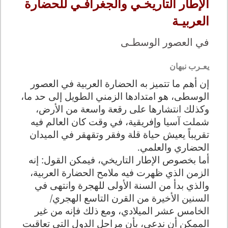
الإطار التاريخـي والجغرافـي للحضارة
العربيـة
في العصور الوسطـى
يعـرب نبهان
إن أهم ما تتميز به الحضارة العربية في العصور
الوسطى، هو امتدادها الزمني الطويل إلى حد ما،
وكذلك انتشارها على رقعة واسعة من الأرض،
شملت آسيا وإفريقية، في وقت كان العالم فيه
تقريباً يعيش حياة قلة وفقر وتقهقر في الميدان
الحضاري والعلمي.
أما بخصوص الإطار التاريخي، فيمكن القول: إنه
الزمن الذي ظهرت فيه ملامح الحضارة العربية،
والذي بدأ من السنة الأولى للهجرة وانتهى في
السنين الأخيرة من القرن التاسع الهجري/
الخامس عشر الميلادي، ومع ذلك فإنه من غير
الممكن أن ندعي، بأن مراحل الدول التي تعاقبت