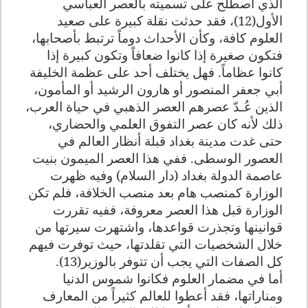
الذي اصطلح على تسميته بالعصر العباسي
الأول(12)، فقد حدثت نقلة كبيرة على صعيد
العلوم كافة، وكأن الأحداث دوماً ترتبط بأصحابها،
فتكون صغيرة إذا كانوا ضعافاً وتكون كبيرة إذا
كانوا عظاماً. فهل يختلف أحد على عظمة الخليفة
أبي جعفر المنصور أو هارون الرشيد أو المأمون،
الذين عُـدّ عصرهم العصر الذهبي في حياة العرب،
ذلك لأنه كان عصر التفوق العلمي والحضاري،
حتى غدت مدينة بغداد قبلة أنظار العالم في
العصور الوسطى. ففي هذا العصر الميمون بنيت
عاصمة الدولة بغداد (دار السلام) وفيه ظهرت
الوزارة كمنصب هام بعد منصب الخلافة، فلم تكن
الوزارة قبل هذا العصر معروفة، ففيه تقررت
قوانينها وتجذرت قواعدها، واشتهرت سيرتها من
خلال الشخصيات التي تقلدتها، حيث توفرت فيهم
كل الصفات التي يجب أن تتوفر بالوزير(13).
أما في مضمار العلوم فكانوا شموس الدنيا
ومناراتها، فقد أعطوا للعالم كثيراً من المعارف