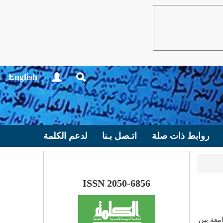
English
روابط ذات صلة
اتـصل بـنا
لدعم الكلمة
ISSN 2050-6856
معة بين