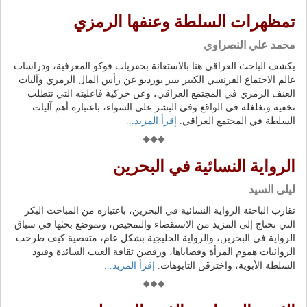
تمظهرات السلطة وعنفها الرمزي
محمد علي النصراوي
يكشف الباحث العراقي هنا بالاستعانة بحفريات فوكو المعرفية، ودراسات
عالم الاجتماع الفرنسي الكبير بيير بورديو عن رأس المال الرمزي وآليات
العنف الرمزي في المجتمع العراقي، وعن حركية فاعليته التي تتطلب
تخفيه وتغلغله في الواقع وفي البشر على السواء، باعتباره أهم آليات
السلطة في المجتمع العراقي.
إقرأ المزيد...
الرواية النسائية في البحرين
ليلى السيد
تقارب الباحثة الرواية النسائية في البحرين، باعتباره من المباحث البكر
التي تحتاج إلى المزيد من الاستقصاء والتمحيص، وتموضع بحثها في سياق
الرواية في البحرين، والرواية الخليجية بشكل عام، متقصية كيف طرحت
الروائيات هموم المرأة وقضاياها، ورفضن ثقافة العيب السائدة وقيود
السلطة الأبوية، واخترقن التابوهات.
إقرأ المزيد...