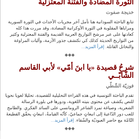
الثورة المضادة والفتنة المعتزلية
خديجة صفوت
تتابع الباحثة السودانية هنا تأمل آخر مجريات الأحداث في الثورة السورية
ومراياها المقلوبة في الثورة الأوكرانية المضادة، وقد مررت هذا كله
كعادتها على عبر مرشح التواريخ العربية القديمة والفتنة المعتزلية وكثير
من التواريخ الحديثة كذلك كي نكتشف جذور الأزمة، وآليات المراوغة
والتخاتل القاتلة.
إقرأ المزيد...
شرحُ قصيدة «يا ابنَ أمّي» لأبي القاسم
الشّابّــي
فوزيّة الشّطّي
تقدم الباحثة التونسية في هذه القراءة التحليلية للقصيدة، تحليلا لغويا نحويا
للنص يكشف عن محتوى بنيته اللغوية، ودورها في بلورة الرسالة
الشعرية، وصياغة تمرد الشاعر الرومانسي على السائد الفكري. والطامح
للعب دور الدّاعيةَ إلى انبعاثٍ جماعيّ، كأنّه القيامةُ، انبعاثٍ يحقّق القطيعةَ
التّامّة مع حاضرِ العبوديّة والشّقاء.
إقرأ المزيد...