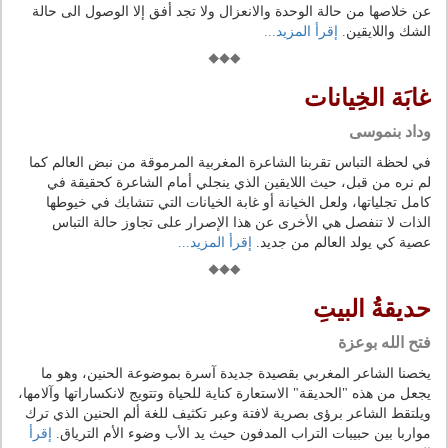
عن خلاصها من حالة الوحدة والانعزال ولا تجد أفق إلا الوصول الى حالة
الشك واللايقين.
إقرأ المزيد...
غابَة الخِيانات
وداد بنموسى
في لحظة التباس تقربنا الشاعرة المغربية المرموقة من نبض العالم كما
لم نره من قبل، حيث اللايقين الذي ينجلي أمام الشاعرة كحقيقة في
كامل تجلياتها، ولعل الخيانة أو غابة الخيانات التي تتشابك في خيوطها
الذات لا تنفصل هي الأخرى عن هذا الإصرار على تجاوز حالة التباس
عصية كي يولد العالم من جديد.
إقرأ المزيد...
حديقةُ البيتِ
فتح الله بوعزة
يخصنا الشاعر المغربي بقصيدة جديدة آسرة بموضوعة الحنين، وهو ما
يجعل من هذه "الحديقة" الاستعارة كناية للحياة وتتويج لانكساراتها وآلامها،
ويلتقط الشاعر برؤى بصرية لافتة وعبر تكثيف للغة ألم الحنين الذي ترك
مواربا بين حبيبات التراب المدفون حيث يد الأب وضوء الأم الترياق.
إقرأ