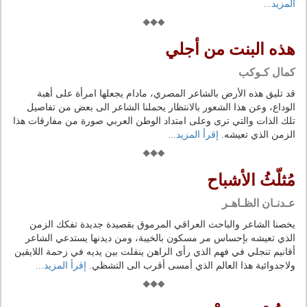
المزيد...
هذه البنت من أجلي
كمال كـوكب
قد تليق هذه الأرض بالشاعر المصري، مادام يجعلها امرأة على أهبة
الوداع، وعن هذا الشعور بالانتظار يحملنا الشاعر الى بعض من تفاصيل
تلك الذات والتي ترى وعلى امتداد الوطن العربي صورة من مفارقات هذا
الزمن الذي تعيشه.
إقرأ المزيد...
مُثلّثُ الأشباح
عـدنـان الظـاهـر
يخصنا الشاعر والباحث العراقي المرموق بقصيدة جديدة تفكك الزمن
الذي تعيشه بإحساس مر مسكون بالخيبة، ومن ديدنها يستدعي الشاعر
أقانيم تنجلي في فهم الذي رأى الراهن ينفلت بين يديه في زحمة اللايقين
ولاجدوائية هذا العالم الذي أمسى أقرب الى التشظي.
إقرأ المزيد...