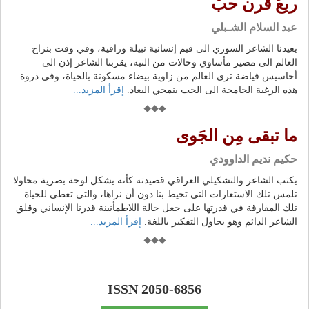
ربعُ قرن حبْ
عبد السلام الشـبلي
يعيدنا الشاعر السوري الى قيم إنسانية نبيلة وراقية، وفي وقت بنزاح
العالم الى مصير مأساوي وحالات من التيه، يقربنا الشاعر إذن الى
أحاسيس فياضة ترى العالم من زاوية بيضاء مسكونة بالحياة، وفي ذروة
هذه الرغبة الجامحة الى الحب ينمحي البعاد.
إقرأ المزيد...
ما تبقى مِن الجَوى
حكيم نديم الداوودي
يكتب الشاعر والتشكيلي العراقي قصيدته كأنه يشكل لوحة بصرية محاولا
تلمس تلك الاستعارات التي تحيط بنا دون أن نراها، والتي تعطي للحياة
تلك المفارقة في قدرتها على جعل حالة اللاطمأنينة قدرنا الإنساني وقلق
الشاعر الدائم وهو يحاول التفكير باللغة.
إقرأ المزيد...
ISSN 2050-6856