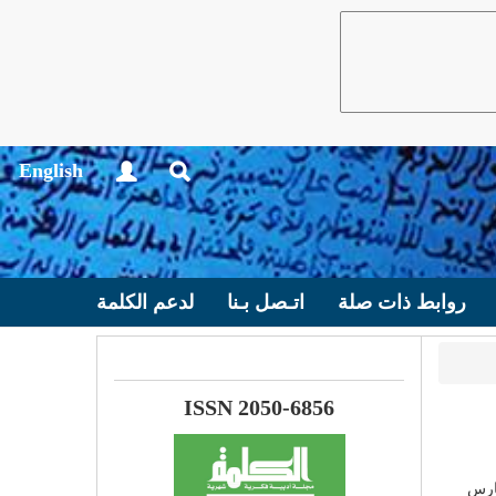
English
روابط ذات صلة
اتـصل بـنا
لدعم الكلمة
ISSN 2050-6856
مارس