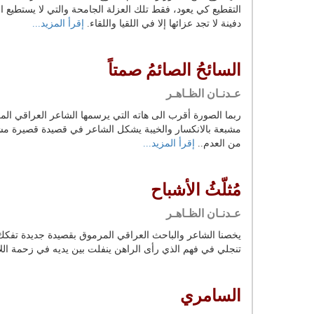
التقطيع كي يعود، فقط تلك العزلة الجامحة والتي لا يستطيع ال
دفينة لا تجد عزائها إلا في اللقيا واللقاء.
إقرأ المزيد...
السائحُ الصائمُ صمتاً
عـدنـان الظـاهـر
ربما الصورة أقرب الى هاته التي يرسمها الشاعر العراقي الم
مشبعة بالانكسار والخيبة يشكل الشاعر في قصيدة قصيرة مشب
من العدم..
إقرأ المزيد...
مُثلّثُ الأشباح
عـدنـان الظـاهـر
يخصنا الشاعر والباحث العراقي المرموق بقصيدة جديدة تفكك
تنجلي في فهم الذي رأى الراهن ينفلت بين يديه في زحمة الل
السامري