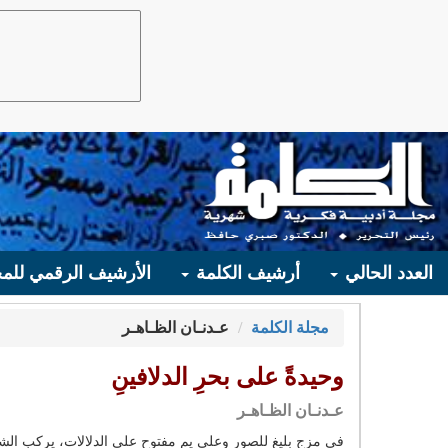
العدد الحالي
أرشيف الكلمة
الأرشيف الرقمي للمج
مجلة الكلمة
عـدنـان الظـاهـر
وحيدةً على بحرِ الدلافينِ
عـدنـان الظـاهـر
في مزج بليغ للصور وعلى يم مفتوح على الدلالات، يركب الشاع