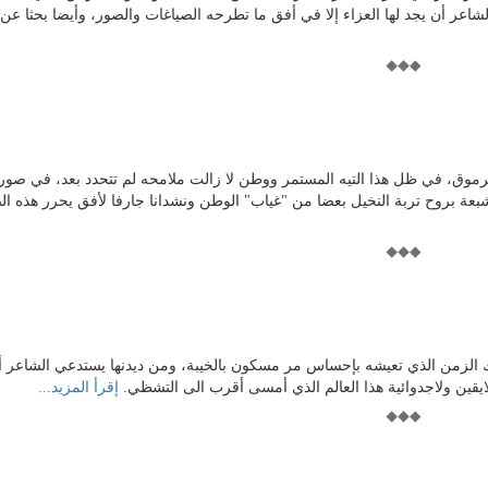
شاعر أن يجد لها العزاء إلا في أفق ما تطرحه الصياغات والصور، وأيضا بحثا عن 
رموق، في ظل هذا التيه المستمر ووطن لا زالت ملامحه لم تتحدد بعد، في صورة
عة بروح تربة النخيل بعضا من "غياب" الوطن ونشدانا جارفا لأفق يحرر هذه ال
 الزمن الذي تعيشه بإحساس مر مسكون بالخيبة، ومن ديدنها يستدعي الشاعر أق
ايقين ولاجدوائية هذا العالم الذي أمسى أقرب الى التشظي.
إقرأ المزيد...