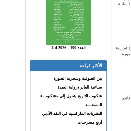
إنسانية
العدد 199 - 2026 Jul
 تقريبية
صورة
الأكثر قراءة
بين الصوفية وسحرية الصورة
سباعية العابر (رواية العدد)
عنكبوت التاريخ يتحول إلى «عنكبوت فى القلب»
انيم
الــسَعــــد
النظريات الماركسية في النقد الأدبي
أربع مسرحيات