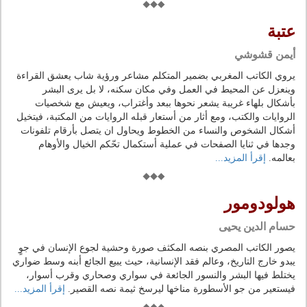
عتبة
أيمن قشوشي
يروي الكاتب المغربي بضمير المتكلم مشاعر ورؤية شاب يعشق القراءة
وينعزل عن المحيط في العمل وفي مكان سكنه، لا بل يرى البشر
بأشكال بلهاء غريبة يشعر نحوها ببعد وأغتراب، ويعيش مع شخصيات
الروايات والكتب، ومع أثار من أستعار قبله الروايات من المكتبة، فيتخيل
أشكال الشخوص والنساء من الخطوط ويحاول ان يتصل بأرقام تلفونات
وجدها في ثنايا الصفحات في عملية أستكمال تحّكم الخيال والأوهام
بعالمه.
إقرأ المزيد...
هولودومور
حسام الدين يحيى
يصور الكاتب المصري بنصه المكثف صورة وحشية لجوع الإنسان في جوٍ
يبدو خارج التاريخ، وعالم فقد الإنسانية، حيث يبيع الجائع أبنه وسط ضواري
يختلط فيها البشر والنسور الجائعة في سواري وصحاري وقرب أسوار،
فيستعير من جو الأسطورة مناخها ليرسخ ثيمة نصه القصير.
إقرأ المزيد...