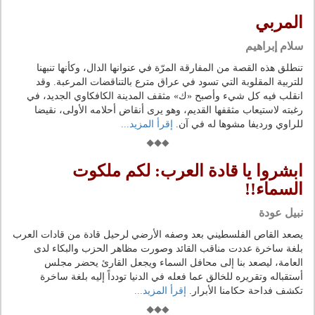
المربي
سلام إبراهيم
تنطلق هذه القصة من المفارقة المرّة في عنوانها الدال، وكأنها تنبهنا
للتربية المقلوبة التي تسود في عراق مترع بالتناقضات المرعبة. وقد
انقلب فيه كل شيء وأصبح «ك» مثقف المدينة الكافكاوي الجديد، في
رغبته لاستيعاب مثقفها القديم، وهو يرى أنقاض أحلامه الأولى، نقيضا
للراوي ورديفا مشوها له في آن.
إقرأ المزيد...
ابشروا يا قادة العرب: لكم ملكوت
السماء!!
نبيل عودة
يصعد القاص الفلسطيني بعد وصفه الأرضي لرحيل قادة من قادات العرب
بلغة ساخرة عددت مناقب القائد وصورت مظاهر الحزب والبكاء لدى
العامة، ليصعد بنا إلى محافل السماء ويجعل القارئ يحضر مجلس
أستقباله وتقريره للخالق عما فعله في الدنيا تودداً إليه بلغة ساخرة
تكشف فداحة حكامنا الأبرار.
إقرأ المزيد...