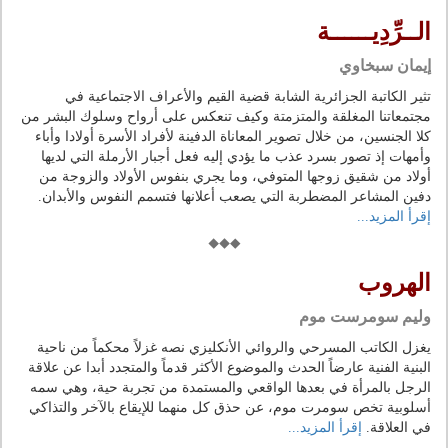
الــرِّدِيــــــة
إيمان سبخاوي
تثير الكاتبة الجزائرية الشابة قضية القيم والأعراف الاجتماعية في
مجتمعاتنا المغلقة والمتزمتة وكيف تنعكس على أرواح وسلوك البشر من
كلا الجنسين، من خلال تصوير المعاناة الدفينة لأفراد الأسرة أولادا وأباء
وأمهات إذ تصور بسرد عذب ما يؤدي إليه فعل أجبار الأرملة التي لديها
أولاد من شقيق زوجها المتوفي، وما يجري بنفوس الأولاد والزوجة من
دفين المشاعر المضطربة التي يصعب أعلانها فتسمم النفوس والأبدان.
إقرأ المزيد...
الهروب
وليم سومرست موم
يغزل الكاتب المسرحي والروائي الأنكليزي نصه غزلاً محكماً من ناحية
البنية الفنية عارضاً الحدث والموضوع الأكثر قدماً والمتجدد أبدا عن علاقة
الرجل بالمرأة في بعدها الواقعي والمستمدة من تجربة حية، وهي سمه
أسلوبية تخص سومرت موم، عن حذق كل منهما للإيقاع بالآخر والتذاكي
في العلاقة.
إقرأ المزيد...