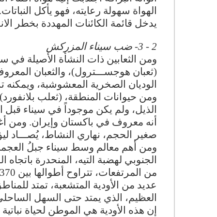
الهواة سهولة رعايته، فهو يأكل النباتات
يدخل قائمة الكائنات المهددة بخطر الا
2 - 3- ضب سيناء المزركش
ومن الثعابين ذات النشأة الأصيلة في سي
(ثعبان هوجســـترول)، والثعبان المعروف
الوديان الصخرية المعشوشبة، ويمكنه تس
ومن حيوانات المنطقة، (ثعلب بلانفورد
الذيل، ولم يكن موجوداً في سيناء قبل ا
أنه معروف في باكستان وإيران. ومن أ
صغير الحجم، نهاري النشاط، يُصـــاد لي
الجنوبي لهضبة التيه، المنحدرة باتجاه 
عديد من الأودية المتشعبة، تمتد للمنا
العظيم، الذي يمتد حتى السهل الساحلي
إن هذه الأودية هي الموطن لحياة نباتية 