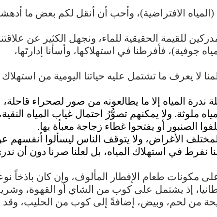
 (المياه الافتراضية)، وأحب أن أنقل لكم بعض ما أدهش
دركين للقيمة الحقيقية للماء، ونجهل الكثير عن علاقتنا
مياه جوفية)، فأفرطنا في استهلاكها، وأسأنا إدارتَها،
منا لا يعرف ما تشتمل عليه حياتنا اليومية من استهلاك
ندرة المياه إلا ما يطالعونه من صور لصحراء قاحلة،
لوثة. ولا يمكنهم تصوُّرُ احتمال غياب المياه النقية،
وا الصنبور أو يفتحوا غطاء زجاجة معبأة بها.
ها لمختلف الأغراض، ولا يتوقف الناس ليسألوا أنفسهم ع
ا نفرط في استهلاك المياه، بل لعلنا صرنا دون أن ندر
 مكونات طعام الإفطار المألوف، وإن كان باذخاً نوعا
يطانيا، إذ يشتمل على كوب من الشاي أو القهوة، وشريح
شريحة من لحم، وبيض، إضافةً إلى كوب من الحليب، وقد