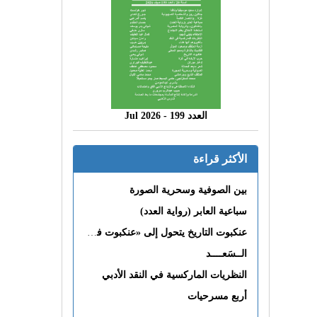
العدد 199 - 2026 Jul
الأكثر قراءة
بين الصوفية وسحرية الصورة
سباعية العابر (رواية العدد)
عنكبوت التاريخ يتحول إلى «عنكبوت فى القلب»
الــسَعــــد
النظريات الماركسية في النقد الأدبي
أربع مسرحيات