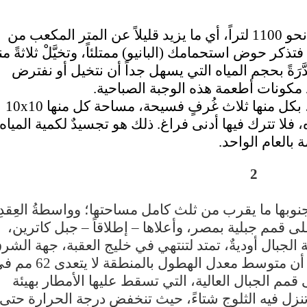
ليصل إجمالي (فاتورة) هذا الإفطار إلى نحو 1100 لتراً، أي ما يزيد قليلاً عن المتر المكعب من
كر حوض استحمامك (البانيو) ممتلئاً، وتخيَّلْ ثلاثةً من
َرَةً بحجم المياه التي يسهل جداً أن نتخيل أو نفترض
 مكونات أطعمة هذه الوجبة الصباحية.
، بكل منها ثلاث غُرفٍ فسيحة، مساحة كل منها 10
x
10
 فلا تترك فيها أدنى فراغ. ذلك هو تجسيدٌ لكمية المياه
بالعام الواحد.
2
وبها ما يقرب من ثلث كامل مساحتها؛ وواسطةُ العِقدِ
ى قمم جبلية بمصر، وأعلاها – إطلاقاً – جبل كاترين،
 ويتخلل سلسلة الجبال أوديةٌ، تمتد لتنتهي في خليج العقبة، جهة الشر
أو غرباً إلى خليج السويس. وبالرغم من أن متوسط معدل الهطول بالمنطقة لا 
ه يقفز ليتجاوز 300 مم، على قمم الجبال العالية، التي تسقط عليها الأمطار بهيئة
تنزل فيه الثلوج شتاءً، حيث تنخفض درجة الحرارة حتى 