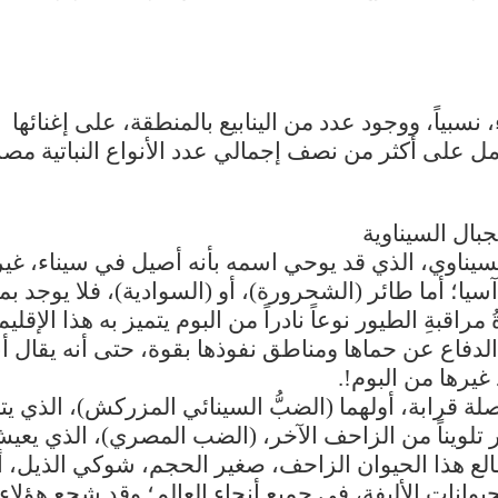
نسبياً، ووجود عدد من الينابيع بالمنطقة، على إغنائها
يشتمل على أكثر من نصف إجمالي عدد الأنواع النباتية مص
سيناوي، الذي قد يوحي اسمه بأنه أصيل في سيناء، غير
ا؛ أما طائر (الشحرورة)، أو (السوادية)، فلا يوجد ب
اقبةِ الطيور نوعاً نادراً من البوم يتميز به هذا الإقليم
لدفاع عن حماها ومناطق نفوذها بقوة، حتى أنه يقال أن
يرها من البوم!.
ة قرابة، أولهما (الضبُّ السينائي المزركش)، الذي يت
ر تلويناً من الزاحف الآخر، (الضب المصري)، الذي يعي
الع هذا الحيوان الزاحف، صغير الحجم، شوكي الذيل، أ
 الحيوانات الأليفة، في جميع أنحاء العالم؛ وقد شجع هؤلاء