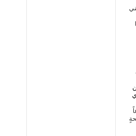
ني
ن
ي
ً
ةٍ