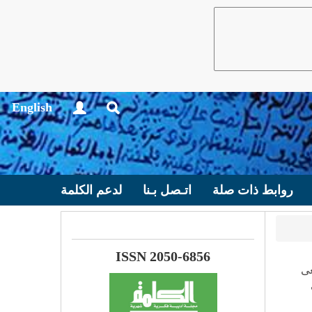
English
روابط ذات صلة
اتـصل بـنا
لدعم الكلمة
ISSN 2050-6856
عى