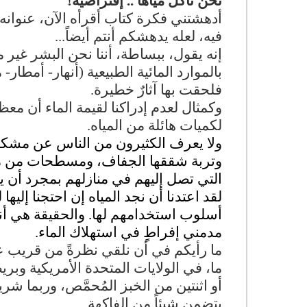
نحن نأكلُ مياهاً .. إفتراضية!
أدهشتني فكرة كتاب أقرأه الآن، عنوانه
فيه، لعله يدهشكم أنتم أيضاً...
إنه يقول، ببساطة، أننا نحن البشر غير م
بالموارد المائية الطبيعية (أنهار- أمطار- 
فلحقت بها آثارٌ خطيرة.
وكمثال لعدم إدراكنا لقيمة الماء أن معظ
لكميات هائلة من المياه.
ولا يعرف الكثيرون من الناس عن مشكلة 
وتربة شققها الجفاف، ومسطحات من مياه م
التي تصل إليهم في منازلهم بمجرد أن يلف
لقد اعتدنا أن نجد المياه إن احتجنا إلي
أسلوب استخدامهم لها. والحقيقة هي أنن
مدمني إفراطٍ في استهلاك الماء.
ما رأيكم في أن نلقي نظرةً من قريب على
ما، في الولايات المتحدة الأمريكية وبر
أو اثنتين من الخبز المُحمَّص، وربما 
يتضمن شيئاً من الفاكهة.