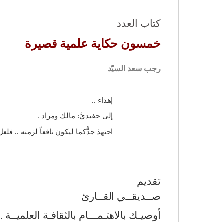
كتاب العدد
خمسون حكاية علمية قصيرة
رجب سعد السيّد
إهداء ..
إلى حفيديَّ: مالك ومراد .
اجتهدَ جدُّكما ليكون نافعاً لزمنه .. فل
تقديم
صــديقــي القــارئ
أوصيـك بالاهتـمـــام بالثقافـة العلميــة 