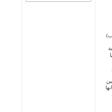
ب)
ة
ا
ين
ها