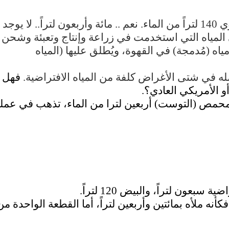
لنبدأ بالقهوة. إن فنجاناً صغيراً منها يساوي 140 لتراً من الماء. نعم .. مائة وأربعون لتراً.. لا يوجد
المياه التي استخدمت في زراعة وإنتاج وتعبئة وشحن
ياه (مُدمجة) في القهوة، ويُطلق عليها (المياه
مله في شتى الأغراض كلفة من المياه الافتراضية.
فهل
و الأمريكي العادي؟.
لمحمص (التوست) أربعين لترا من الماء، تذهب في عمل
بعون لتراً، والبيض 120 لتراً.
نه ملأه بمائتين وأربعين لتراً، أما القطعة الواحدة من