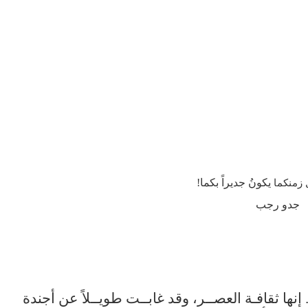
يكونُ جديراً بكما!
عل زمنكما
جدو رجب
.. إنها ثقافـة العصــر، وقد غابــت طويــلاً عن أجندة