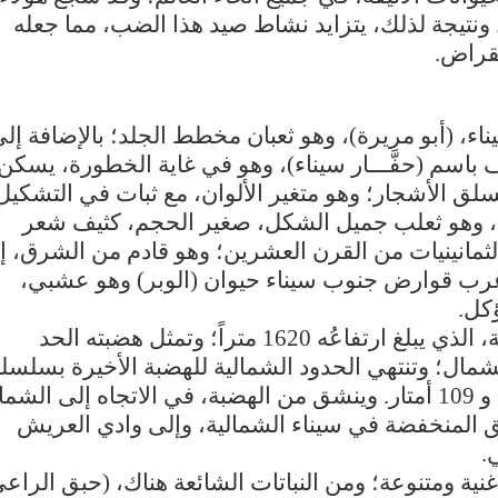
. ونتيجة لذلك، يتزايد نشاط صيد هذا الضب، مما جعله
نقراض.
ناء، (أبو مريرة)، وهو ثعبان مخطط الجلد؛ بالإضافة إل
 باسم (حفَّـــار سيناء)، وهو في غاية الخطورة، يسكن
لق الأشجار؛ وهو متغير الألوان، مع ثبات في التشكيل
)، وهو ثعلب جميل الشكل، صغير الحجم، كثيف شعر
لثمانينيات من القرن العشرين؛ وهو قادم من الشرق، إ
غرب قوارض جنوب سيناء حيوان (الوبر) وهو عشبي،
ؤكل.
ومن أهم معالم وسط سيناء جبلُ العجمة، الذي يبلغ ارتفاعُه 1620 متراً؛ وتمثل هضبته الحد
الشمال؛ وتنتهي الحدود الشمالية للهضبة الأخيرة بسلسل
من المرتفعات، تتراوح أطوالها بين 370 و 109 أمتار. وينشق من الهضبة، في الاتجاه إلى ال
طق المنخفضة في سيناء الشمالية، وإلى وادي العريش
.
غنية ومتنوعة؛ ومن النباتات الشائعة هناك، (حبق الراعي