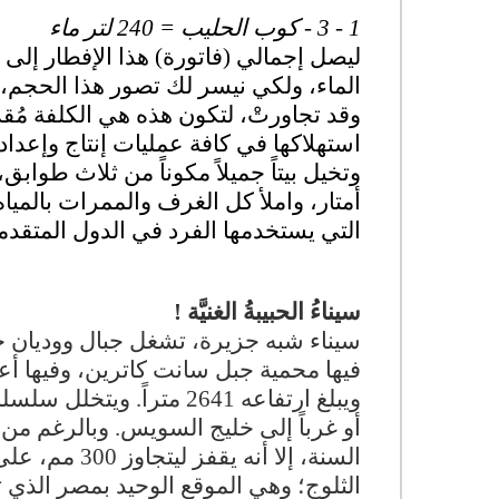
1 - 3 - كوب الحليب = 240 لتر ماء
الماء، ولكي نيسر لك تصور هذا الحجم، فتذ
وقد تجاورتْ، لتكون هذه هي الكلفة مُقدّ
استهلاكها في كافة عمليات إنتاج وإعداد
وتخيل بيتاً جميلاً مكوناً من ثلاث طوابق
أمتار، واملأ كل الغرف والممرات بالمياه،
التي يستخدمها الفرد في الدول المتقدمة 
سيناءُ الحبيبةُ الغنيَّة !
سيناء شبه جزيرة،
تشغل جبال ووديان جن
فيها محمية جبل سانت كاترين، وفيها أعل
ويبلغ ارتفاعه 2641 متراً.
السنة، إلا أن
الثلوج؛ وهي الموقع الوحيد بمصر الذي 