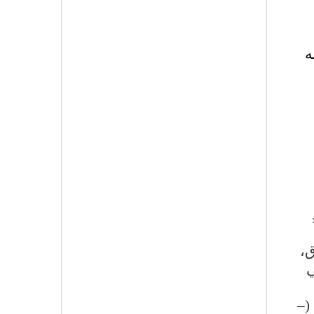
ه
ق،
يتعدى 62 مم في
(–