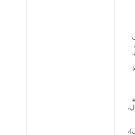
ى
.
ذ
ة
شمال،
)،