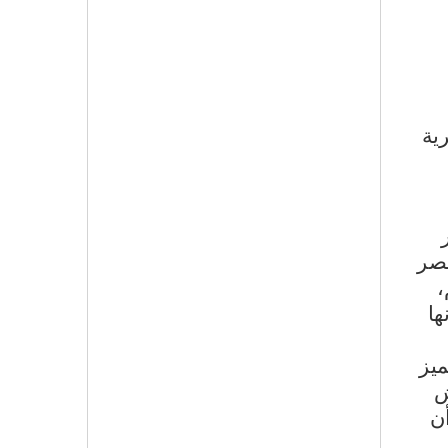
رية
مصر
،
ها
ميز
ش
ن