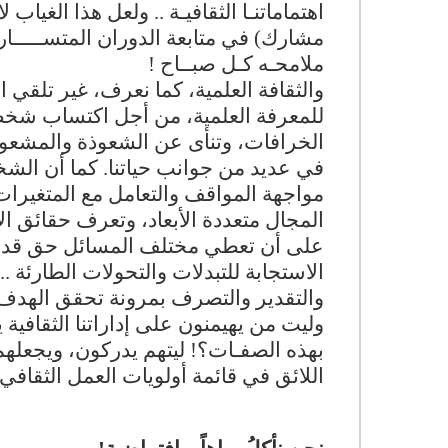
اهتماماتنـا الثقافيـة .. ولعل هذا الغياب
مشارك) في متابعة الدوران المتســـــارع
ملامحـه كـل صبــاح !
والثقافة العلمية، كما نعرف، غير تلقي
للمعرفة العلمية، من أجل اكتساب شخصي
الخرافات، وتنأى عن الشعوذة والمشعوذي
في عديد من جوانب حياتنا. كما أن الشخ
مواجهة المواقف والتعامل مع المتغيرا
المجال متعددة الأبعاد، وتعرف حقائق الأ
على أن تعطي مختلف المسائل حق قدرها،
الاستجابة للتبدلات والتحولات الطارئة ..
والتقدير والتصرف بمرونة تحقق الهدف ب
وليت من يهيمنون على إداراتنا الثقافية 
بهذه الصفـات؟! ليتهم يدركون، ويجعلهم 
اللائق في قائمة أولويات العمل الثقافي.