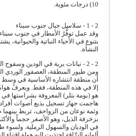
10) درجات مئوية.
2 - 1 - سلاسل جبال جنوب سيناء
وقد عمل توفُّرُ الأمطار في جنوب سيناء، 
بتنوع في الأحياء النباتية والحيوانية، 
النشأة.
2 - 2 - نباتات برية في الودين وسفوح الجبال السيناوية
ومن طيور المنطقة، العصفور الوردي ال
أن منطقة انتشاره الأساسية في وسط آسي
إلا في هذه المنطقة، فقط. ويعرفُ هواةُ مر
هو (بومة بتلر) المعروفة بشراستها في ا
هاجمت جهاز تسجيل يذيع أصوات أفراد غ
وثمة نوعان من الزواحف، تربط بينهما صل
بزخرفة الذيل، وهو الأصغر حجماً والأكث
في الوديان والسهول الرملية. ولسوء ط
ألوانه البرَّاقة اجتذبت إليه هواة اقتناء