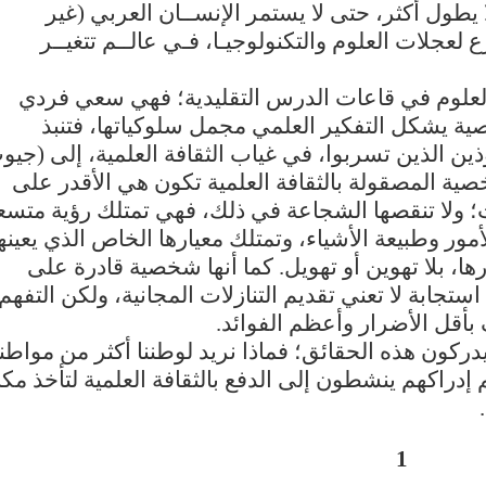
 لا يطول أكثر، حتى لا يستمر الإنســان العربي (غير
 لعجلات العلوم والتكنولوجيـا، فـي عالــم تتغيــر
 العلوم في قاعات الدرس التقليدية؛ فهي سعي فردي
ة يشكل التفكير العلمي مجمل سلوكياتها، فتنبذ
ن الذين تسربوا، في غياب الثقافة العلمية، إلى (جيو
صية المصقولة بالثقافة العلمية تكون هي الأقدر على
ت؛ ولا تنقصها الشجاعة في ذلك، فهي تمتلك رؤية متسع
مور وطبيعة الأشياء، وتمتلك معيارها الخاص الذي يعينه
 بلا تهوين أو تهويل. كما أنها شخصية قادرة على
 استجابة لا تعني تقديم التنازلات المجانية، ولكن التفهم
أقل الأضرار وأعظم الفوائد.
يدركون هذه الحقائق؛ فماذا نريد لوطننا أكثر من مواطن
إدراكهم ينشطون إلى الدفع بالثقافة العلمية لتأخذ مكان
1