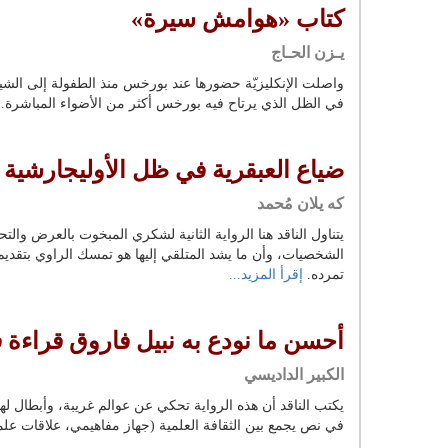
كتاب «هوامش سيرة»
يـزن الحـاج
واصلت الإنكليزيّة حضورها عند بورخس منذ الطفولة إلى الشيخو
في الظل الذي يرتاح فيه بورخس أكثر من الأضواء المباشرة.
ضياع العبقرية في ظل الأوليجارشية
كه يلان مُحمد
يتناول الناقد هنا الرواية الثانية لشكري المبخوت بالعرض و
الشخصيات، وأن ما يشد المتلقي إليها هو تمسك الراوي بتقد
تمرده.
إقرأ المزيد...
أحسن ما نودع به نبيل فاروق قراءة ف
الكبير الداديسي
يكتب الناقد أن هذه الرواية تحكي عن عوالم غريبة، وأبطال لهم
في نص يجمع بين الثقافة العلمية (جهاز مفاهيمي، علاقات علمية،