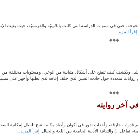
خة، حتى في سنوات الدراسة التي كانت باللاتينيّة والفرنسيّة، حيث بقيت الإنكل
إقرأ المزيد...
التحليل ويكشف كيف تنفتح على أشكال متباينة من الوعي، ومستويات مختلفة من
يم روايات متعددة حول حادث السير الذي خلف إعاقة لدى بطلها وأجهز على مسير
ي آخر روايته
 قدرات خارقة، وأحداث تدور في أكوان وأبعاد مكانية تتيح للبطل إمكانية السفر 
 تفاعل...) والثقافة الأدبية الجامعة بين اللغة والخيال.
إقرأ المزيد...