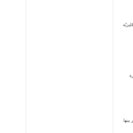
يزيّة
ة
بينها.