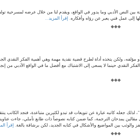
 بين النص الأدبي وما يدور في الواقع، ويقدم لنا من خلال عرضه لمسرحية تولس
يلها إلى عمل فني يعبر عن رؤاه وأفكاره.
إقرأ المزيد...
ه أو مؤلفه، ولكن يتخذه أداة لطرح قضية نقدية مهمة وهي أهمية الفكر النقدي الجد
 الفكر النقدي حينما لا يسعى إلى الاشتباك مع أفضل ما في الواقع الأدبي من إن
"، لذلك جعله كاتبه عبارة عن تنويعات قد تبدو لكثيرين متباعدة، فنجد الكاتب ينت
 مقالين يمدحان الترجمة، كما ضمن كتابه نصوصاً ذات طابع تأملي، جاءت عناوين
فز والوثب بين المواضيع والأشكال في كتابه الجديد، لكن برشاقة بالغة.
إقرأ المز