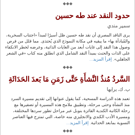
حدود النقد عند طه حسين
سمير مندي
يرى الناقد المصري أن نقد طه حسين ظل أسيرًا لمبدأ «اجتناب السخرية،
والمُبادأة بها» ما يبقيه في مكانة النموذج الذي يُحتذى. مما قلل من فرص
وصول هذا النقد إلى غايات أبعد من الغايات الذاتية، وعرضه لخطر الانكفاء
على الذات والحنث بمبدأ النقد الشامل الذي انطلق منه كتاب «في الشعر
الجاهلي».
إقرأ المزيد...
السَّردُ مُنذُ النَّشأَةِ حَتَّى زَمَنِ مَا بَعدَ الحَدَاثَةِ
ب. ك. برابها
تعمد هذه الدراسة المسحية، كما يقول عنوانها إلى تقديم مسيرة السرد
منذ النشأة وحتى مرحلة، وتطبيق ملامح هذه المسيرة أو تضفيرها مع
رحلة الكاتبة الكندية الفائزة بنوبل عبر مراحل تطور سردها المختلفة،
ومسيرة الأدب الكندي والانجليزي منه خاصة، التي تمتزج فيها العناصر
النسوية بمابعد الحداثية.
إقرأ المزيد...