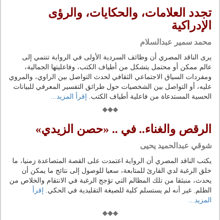
تجدد العلامات، والحكايات، والرؤى
الإدراكية
محمد سمير عبدالسلام
يرى الناقد المصري أن وظائف السردية الأولى في الرواية تنتمي إلى
عالم ممكن أو محتمل يتشكل من أطياف الكتب، وفاعليتها الجمالية،
ومفردات السياق الاجتماعي الثقافي لحدث التواصل بين الراوي، والمروي
عليه، أو التواصل بين الشخصيات حول طرائق التفسير المعرفي للبيانات
الحسية المستدعاة من فاعلية أطياف الكتب.
إقرأ المزيد...
الرقص والغناء.. في .. «حصن الزيدي»
شوقي عبدالحميد يحيى
يكتب الناقد المصري أن الرواية اعتمدت على القصة المتصاعدة زمنيا، ما
خلق الرغبة لدي القارئ للمتابعة، سعيا للوصول إلى نتائج ما يمكن أن
يحدث، منبثقا من تلك المظالم التي تؤجج الرغبة في الانتقام والخلاص من
الظلم. غير أنه لم يستسلم كلية للصيغة التقليدية في الحكي.
إقرأ
المزيد...