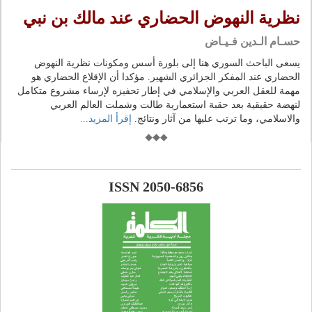
نظرية النهوض الحضاري عند مالك بن نبي
حسـام الـدين فـيـاض
يسعى الباحث السوري هنا إلى بلورة أسس ومكونات نظرية النهوض
الحضاري عند المفكر الجزائري الشهير. مؤكدا أن الإقلاع الحضاري هو
مهمة للعقل العربي والإسلامي في إطار تحفيزه لإرساء مشروع متكامل
لنهضة حقيقية بعد حقبة استعمارية طالت وشملت العالم العربي
والاسلامي، وما ترتب عليها من آثار ونتائج.
إقرأ المزيد...
ISSN 2050-6856