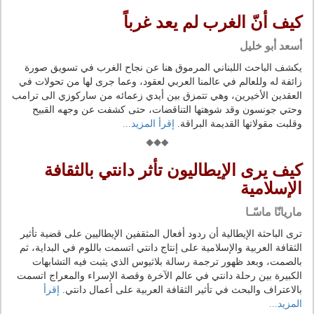
كيف أنّ الغرب لم يعد غرباً
أسعد أبو خليل
يكشف الباحث اللبناني المرموق هنا عن نجاح الغرب في تسويق صورة
زائفة له وللعالم في عالمنا العربي لعقود، وعما جرى لها من تحولات في
العقدين الأخيرين، وهي تتمزق بين أيدي زعمائه من ساركوزي الى ترامب
وحتي جونسون وقد شوهتها التناقضات، حتى كشفت عن وجهه القبيح
وقلبت مقولاتها القديمة البراقة.
إقرأ المزيد...
كيف يرى الإيطاليون تأثر دانتي بالثقافة
الإسلامية
ماريانّا ماسّـا
ترى الباحثة الإيطالية أن ردود أفعال المثقفين الإيطاليين على قضية تأثير
الثقافة العربية والإسلامية على إنتاج دانتي اتسمت باللوم في البداية، ثم
بالصمت، وبعد ظهور ترجمة رسالة بلاثيوس الذي يثبت فيه التشابهات
الكبيرة بين رحلة دانتي في عالم الآخرة وقصة الإسراء والمعراج اتسمت
بالاعتراف والبحث في تأثير الثقافة العربية على أعمال دانتي.
إقرأ
المزيد...