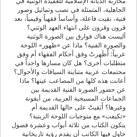
محاربة الديانة الإسلامية للعقيدة الوثنية في
الجاهلية، المتمثلة في نصب وتماثيل وصور
فنية، بقيت فاعلة، وأساساً فقهباً وقيمياً، بعد
قرون وقرون على انتهاء العهد الوثني؟
أليست هناك فوارق بين الصورة الوثنية
والصورة الفنية؟ ماذا عن «ظهور» اللوحة
عربياً: أَظَهرتْ وفق أحكام الفقهاء أم وفق
متطلبات أخرى؟ هل كان مسارها واحداً في
مجتمعات عربية متباينة السياقات والأحوال؟
أعانت هذه كلها من المصاعب عينها؟ ماذا
عن حضور الصورة الفنية القديمة بين
الجماعات المسيحية العربية، من أيقونة
وغيرها؟ أَبَقيتْ على حالها القديمة أم
«تكيفت» مع متوجبات اللوحة الزيتية؟
يتكون الكتاب من ثلاثة أبواب وعشرة فصول
حاول فيها الكاتب أن يقدم رؤية تاريخانية