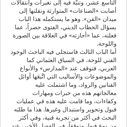
التاسع عشر، وتنبّهَ فيه إلى تغيرات وانتقالات
أصابت «الصناعات» المتوارثة ونقلتها إلى
ميدان «الفن». وهو ما يستكمله هذا الباب
بسؤال الخطاب الديني، الفتوى حصراً، عما
فعلته، عما «أجازته» في العلاقة بين الصورة
واللوحة
.
أما الباب الثالث فاستجلى فيه الباحث الوجود
الفني للوحة، في السياق العثماني كما
العربي، فتوقف عند «المدارس» والأنواع
والموضوعات والأساليب التي اتَّبعَها أوائل
الفنانين والرواد، وما اشتملت عليه
معالجاتهم هذه من خبرات ومهارات
وكفاءات، وما قامت عليه هذه في عمليات
قبول وتحوير واستبدال وغيرها. هذا ما طلبَه
البحث في أكثر من تجربة فنية، وفي أكثر
من نوع فيها، متوقفاً، في الفصل الأخير، عند