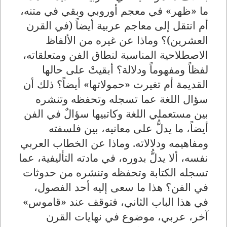
ما «ظهر» في معجم أوروبي وبقي في متنه،
أم انتقل إلى معاجم عربية أيضاً (في القرن
العشرين)؟ وماذا عن غيره من الألفاظ
الاصطلاحية المناسبة لنطاق الفن ومتعلقاته،
لفظاً ومفهوماً ودلالة؟ أبقيتْ على حالها
القديمة أم تغيرت «حمولاتها» أيضاً؟ ذلك أن
سؤال اللغة عما تسجله وتحفظه وتنشره
بين مستعملي اللغة وكاتبيها سؤالٌ في الفن
أيضاً، ما يدلُّ على معانيه، بين فلسفته
ومفاهيمه ودلالاته. وماذا عن الخطاب العربي
نفسه، ألا يدلُّ بدوره، في مادته التأليفية، عما
تسجله الكتابة وتحفظه وتنشره من حدوثات
في الفن؟ هذا ما سعى إليه أحد الفصول،
في هذا الباب الثاني، فتوقف عند «قاموس»
آخر، عربي، موضوع في نهايات القرن