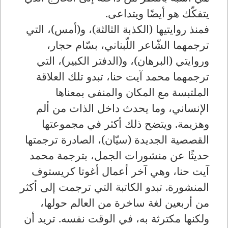
يتفكّك هو أيضًا ويتداعى
.
فمنذ روايتيها (الكذبة الثالثة)، و(أمس)، التي
ترجمهما الشّاعر اللّبناني، بسّام حجار،
وروايتي (البرهان)، و(الدفتر الكبير)، التي
ترجمهما محمد آيت حنا، تبدو تلك العلاقة
الملتبسة مع المكان والمنفى بمعناها
الإنساني، وما يحدث داخل الذات من ألم
وهزيمة. ويتضح ذلك أكثر في مجموعتها
القصصية الجديدة (سيّان)، الصادرة ترجمتها
حديثًا عن منشورات الجمل، بترجمة محمد
آيت حنا، وهي آخر أعمال أغوتا كريستوف
المنشورة. تبدو الكاتبة التي ترجمت إلى أكثر
من أربعين لغة ساخرة من العالم حولها،
ولكنها مكترثة به، في الوقت نفسه. تريد أن