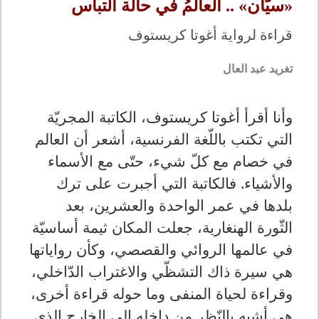
«سيّان» .. العالمُ في حالة التباس
قراءة لرواية أغوتا كريستوف
تغريد عبد العال
وأنا أقرأ أغوتا كريستوف، الكاتبة المجريّة
التي تكتب باللّغة الفرنسية، أشعر أن العالم
في خصام مع كلّ شيء، حتّى مع الأسماء
والأشياء. فالكاتبة التي أجبرت على ترك
بلدها في عمر الواحدة والعشرين، بعد
الثّورة الهنغارية، جعلت المكان ثيمة أساسيّة
في عالمها الروائي والقصصي، وكأن رواياتها
هي سيرة ذاك التشظّي والاغتراب الدّاخلي،
وقراءة لحياة المنفى وما حوله قراءة أخرى،
هي أشبه بالنّظر من داخله إلى الخارج الذي