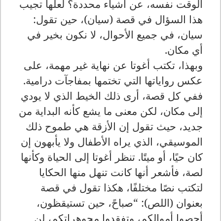
الوقت نفسه، عن أشياء محددة؟ لعلها تجيب
هذا السؤال في قصة (سيان)، حين تقول:
سيان، في جميع الأحوال، لا نكون بخير في
أي مكان
.
وبهذا، تكتب أغوتا عن نهاية غير مهمة، على
عكس رواياتها التي تختمها بمفاجآت درامية.
ففي كل قصة، أرى ذلك الخيط الذي لا يودي
إلى مكان، لكن معنى ما يشع كأنه البداية من
جديد، حيث تقول إن الأزقة هي طموح ذلك
الموسيقي، الذي يراه الأطفال ولا يأبهون إن
كان حيًا، أو ميتًا. تنظر أغوتا إلى الحياة وكأنها
لصة، فأشعر أنها كانت تنهل منها الحكايا
لتكتب نصًا مختلفًا، هكذا تقول في قصة
بعنوان (اللص): “صباحً، حين تستيقظون،
أحصوا أموالكم، وتفقدوا مجوهراتكم، لن