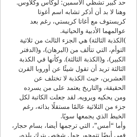
حد كبير تشظي الاسمين: لوكاس وكلاوس.
وهنا لا بد أن أذكر تشابه اسم أغوتا
كريستوف مع أغاتا كريستي، رغم بعد
عوالمهما الأدبية والحياتية
.
(
الكذبة الثالثة) هي الجزء الثالث من ثلاثية
التوأم، التي تتألف من (البرهان)، و(الدفتر
الكبير)، و(الكذبة الثالثة). وكأنها في الكذبة
الثالثة تريد أن تقول شيئًا عن أوروبا القرن
العشرين، حيث الكذبة لا تختلف عن
الحقيقة، والتاريخ يعتمد على من يسرده
ومن يحكيه ويرويه. لقد جعلت الكاتبة لكل
جزء من الثلاثية عالمًا مستقلًا بذاته، رغم
الخيط الذي يجمعها سويًا
.
وأما “أمس”، التي ترجمها أيضا، بسام حجار،
فهي أيضًا تتمحور حول شخص يترك بلده،