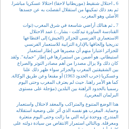
6 ـ احتلال شنقيط (موريطانيا لاحقا) احتلالا عسكريا مباشرا.
ثم بعد ذلك تمكينها من استقلال انفصلت به عن جسدها
الأصلي وهو المغرب.
7 ـ ثم هنالك أراضي شاسعة في شرق المغرب (توات
القنادسة الساورة تيدكلت - بشار...) عمد الاحتلال
الاستعماري الفرنسي للجزائر (الجيش) إلى اقتطاعها
تدريجيا وإلحاقها بالإدارة الترابية للاستعمار الفرنسي
للجزائر اعتبارا منهم أن مصيرها في إطار استعمار
استيطاني. هو أضمن من استمرارها في إطار "حماية". ولقد
كان ذلك ولا يزال مصدرا من أهم مصادر التوتر والصراع
بين الشقيقتين المغرب والجزائر سواء ظهر ذلك علنا
وعسكريا (حرب الحدود 1963) أو مقنعا وعن طريق الوكالة.
كما هو الأمر راهنا. حيث لم يعترف المغرب وحتى اليوم
رسميا بالحدود الراهنة بين البلدين (مؤجلة على مستوى
البرلمان المغربي).
هذا الوضع المتنوع والمتراكب والمعقد لاحتلال واستعمار
وحماية. المغرب هو نفسه الذي أثر على وضعية استقلاله
المتدرج، ووحدة ترابه التي ما زالت وحتى اليوم متعثرة
ومعرقلة. وبالتالي استمرار الانتقاص من سيادة دولته على