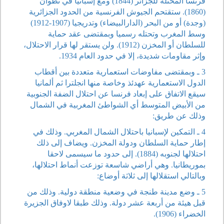
فرنسا المحتلة للجزائر (1844) ومع إسبانيا في تطوان
(1860). ستقتحم الجيوش الفرنسية من الحدود الجزائرية
(وجدة) أو من البحر (الدارالبيضاء) وتدريجيا (1907-1912)
وسط المغرب وتحتله رسميا وبمقتضى عقد حماية
للسلطان أو المخزن (1912). ولن يستقر لها قرار الاحتلال،
وإثر مقاومات شديدة، إلا في حدود العام 1934.
3 ـ وبمقتضى مفاوضات استعمارية متعددة بين أقطاب
الدول الاستعمارية عهدئذ وخاصة منها انجلترا ثم ألمانيا
سيقع الاتفاق على إبعاد فرنسا عن احتلال الضفة الجنوبية
من الأبيض المتوسط أي الشواطئ المغربية في الشمال
وذلك عن طريق:
4 ـ التمكين لإسبانيا باحتلال الشمال المغربي. وذلك في
إطار حماية السلطان ودولة المخزن. ويضاف إلى ذلك
احتلالها لجنوبه (1884). إلى حدود ما سيسمى لاحقا
بموريطانيا. وهي أراضي شاسعة توزعت أنماط احتلالها،
وبالتالي استقلالها إلى ثلاثة أوضاع:
5 ـ وضع مدينة طنجة في وضعية منطقة دولية. وذلك من
قبل هيئة من أربعة عشر دولة. وذلك طبقا لاوفاق الجزيرة
الخضراء (1906).