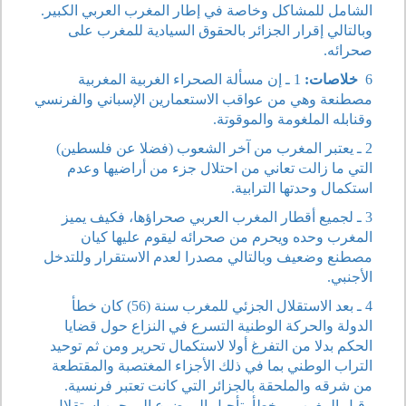
الشامل للمشاكل وخاصة في إطار المغرب العربي الكبير.
وبالتالي إقرار الجزائر بالحقوق السيادية للمغرب على
صحرائه.
6
خلاصات:
1 ـ إن مسألة الصحراء الغربية المغربية
مصطنعة وهي من عواقب الاستعمارين الإسباني والفرنسي
وقنابله الملغومة والموقوتة.
2 ـ يعتبر المغرب من آخر الشعوب (فضلا عن فلسطين)
التي ما زالت تعاني من احتلال جزء من أراضيها وعدم
استكمال وحدتها الترابية.
3 ـ لجميع أقطار المغرب العربي صحراؤها، فكيف يميز
المغرب وحده ويحرم من صحرائه ليقوم عليها كيان
مصطنع وضعيف وبالتالي مصدرا لعدم الاستقرار وللتدخل
الأجنبي.
4 ـ بعد الاستقلال الجزئي للمغرب سنة (56) كان خطأ
الدولة والحركة الوطنية التسرع في النزاع حول قضايا
الحكم بدلا من التفرغ أولا لاستكمال تحرير ومن ثم توحيد
التراب الوطني بما في ذلك الأجزاء المغتصبة والمقتطعة
من شرقه والملحقة بالجزائر التي كانت تعتبر فرنسية.
وقبل المغرب، مخطأ، تأجيل الموضوع إلى حين استقلال