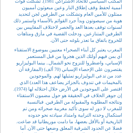
المكتب السياسي للاتحاد الاشتراكي 1981). تشكلت قوات
أممية لحفظ وقف إطلاق النار وعين مبعوثون أمميون
ممثلون للأمين العام وتشكلت من الطرفين لجن لتحديد
هوية من سيصوتون وبدأ جرد القوائم بالأسماء واستمر ذلك
لسنوات توقف بعدها العد والحصر لاختلاف المقاييس بين
الطرفين المتنازعين. ودخلت القضية في مأزق ومتاهات
للخروج باتفاق ما تعذر بلوغه حتى الآن.
المغرب يعتبر كل أبناء الصحراء معنيين بموضوع الاستفتاء
أي بمن فيهم أولئك الذين هجروا من قبل المستعمر
الإسباني، واضطروا للنزوح نحو الشمال.. بينما البوليزاريو
يقتصرون على الإحصاء الإسباني (70 ألف) (المفارقة أن
عدد من تدعى البوليزاريو تمثيلها لهم. والموجودين
بالمخيمات في تندوف بالجزائر يضاعف هذا العدد) الذي
اقتصر على الموجودين في الأرض خلال احتلاله لها (1974).
إن جوهر الخلاف في الحقيقة هو حول مضمون الاستفتاء
ونتائجه المطلوبة والمقبولة من الطرفين. فبالنسبة
للمغرب لا دور له سوى تأكيد مغربية صحرائه ومن تم
استكمال وحدته الترابية وامتداد سيادته نحو حدوده
التاريخية أو بالأقل بعضها، ما دامت موريطانيا قد ضاعت.
فضلا عن الحدود الشرقية المعلق وضعها حتى الآن. أما