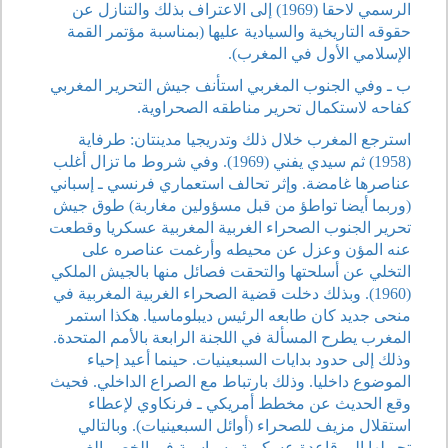
الرسمي لاحقا (1969) إلى الاعتراف بذلك والتنازل عن
حقوقه التاريخية والسيادية عليها (بمناسبة مؤتمر القمة
الإسلامي الأول في المغرب).
ب ـ وفي الجنوب المغربي استأنف جيش التحرير المغربي
كفاحه لاستكمال تحرير مناطقه الصحراوية.
استرجع المغرب خلال ذلك وتدريجيا مدينتان: طرفاية
(1958) ثم سيدي يفني (1969). وفي شروط ما تزال أغلب
عناصرها غامضة. وإثر تحالف استعماري فرنسي ـ إسباني
(وربما أيضا تواطؤ من قبل مسؤولين مغاربة) طوق جيش
تحرير الجنوب الصحراء الغربية المغربية عسكريا وقطعت
عنه المؤن وعزل عن محيطه وأرغمت عناصره على
التخلي عن أسلحتها والتحقت فصائل منها بالجيش الملكي
(1960). وبذلك دخلت قضية الصحراء الغربية المغربية في
منحى جديد كان طابعه الرئيس ديبلوماسيا. هكذا استمر
المغرب يطرح المسألة في اللجنة الرابعة بالأمم المتحدة.
وذلك إلى حدود بدايات السبعينيات. حينما أعيد إحياء
الموضوع داخليا. وذلك بارتباط مع الصراع الداخلي. فحيث
وقع الحديث عن مخطط أمريكي ـ فرنكاوي لإعطاء
استقلال مزيف للصحراء (أوائل السبعينيات). وبالتالي
تحويلها إلى قاعدة عسكرية وسياسية في الخصر الغربي