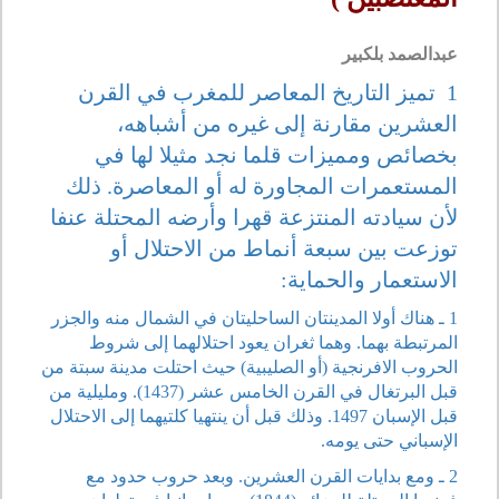
عبدالصمد بلكبير
1 تميز التاريخ المعاصر للمغرب في القرن
العشرين مقارنة إلى غيره من أشباهه،
بخصائص ومميزات قلما نجد مثيلا لها في
المستعمرات المجاورة له أو المعاصرة. ذلك
لأن سيادته المنتزعة قهرا وأرضه المحتلة عنفا
توزعت بين سبعة أنماط من الاحتلال أو
الاستعمار والحماية:
1 ـ هناك أولا المدينتان الساحليتان في الشمال منه والجزر
المرتبطة بهما. وهما ثغران يعود احتلالهما إلى شروط
الحروب الافرنجية (أو الصليبية) حيث احتلت مدينة سبتة من
قبل البرتغال في القرن الخامس عشر (1437). ومليلية من
قبل الإسبان 1497. وذلك قبل أن ينتهيا كلتيهما إلى الاحتلال
الإسباني حتى يومه.
2 ـ ومع بدايات القرن العشرين. وبعد حروب حدود مع