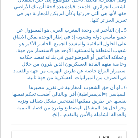
الشعب الجزائري. فادعت قيادة هذه لاحقا أن تلك الأراضي
حقها لأنها هي التي حررتها وكأن لم يكن للمغاربة دور في
تحرير الجزائر كلها.
5 ـ إن التأخير في وحدة المغرب العربي هو المسؤول عن
جميع مآسي دوله وشعوبه إذ في إطار الوحدة يمكن الاتفاق
على الحلول الملائمة والمفيدة للجميع. الخاسر الأكبر هو
شعوب المنطقة والمستفيد الأوحد هو الاستعمار من جهة،
وعملائه الذاتيين أو الموضوعيين في بلدانه نقصد حكامه
وخاصة منهم القادة العسكريون الذين يثرون من خلال
استمرار النزاع خاصة عن طريق التهريب من جهة والفساد
في الصرف من الميزانيات العسكرية من جهة ثانية.
6 ـ لو أن حق الشعوب المغاربية في تقرير مصيرها
السياسي (=الديمقراطية) أقر. وبالتالي أضحت تحكم نفسها
بنفسها عن طريق ممثليها المنتخبين بشكل شفاف ونزيه
وحر لحل هذا المشكل المصطنع وغيره من قضايا التنمية
والعدالة الشاملة والأمن والتقدم... إلخ.