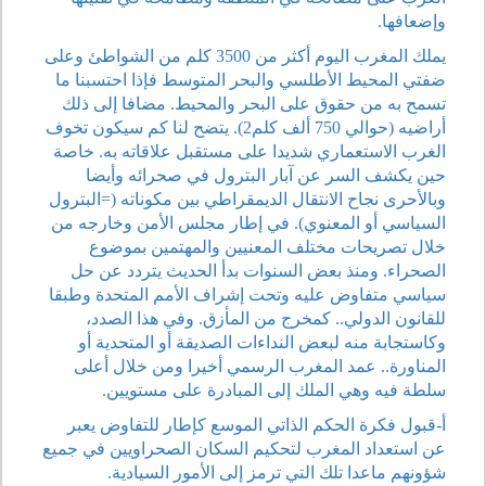
وإضعافها.
يملك المغرب اليوم أكثر من 3500 كلم من الشواطئ وعلى
ضفتي المحيط الأطلسي والبحر المتوسط فإذا احتسبنا ما
تسمح به من حقوق على البحر والمحيط. مضافا إلى ذلك
أراضيه (حوالي 750 ألف كلم2). يتضح لنا كم سيكون تخوف
الغرب الاستعماري شديدا على مستقبل علاقاته به. خاصة
حين يكشف السر عن آبار البترول في صحرائه وأيضا
وبالأحرى نجاح الانتقال الديمقراطي بين مكوناته (=البترول
السياسي أو المعنوي). في إطار مجلس الأمن وخارجه من
خلال تصريحات مختلف المعنيين والمهتمين بموضوع
الصحراء. ومنذ بعض السنوات بدأ الحديث يتردد عن حل
سياسي متفاوض عليه وتحت إشراف الأمم المتحدة وطبقا
للقانون الدولي.. كمخرج من المأزق. وفي هذا الصدد،
وكاستجابة منه لبعض النداءات الصديقة أو المتحدية أو
المناورة.. عمد المغرب الرسمي أخيرا ومن خلال أعلى
سلطة فيه وهي الملك إلى المبادرة على مستويين.
أ-قبول فكرة الحكم الذاتي الموسع كإطار للتفاوض يعبر
عن استعداد المغرب لتحكيم السكان الصحراويين في جميع
شؤونهم ماعدا تلك التي ترمز إلى الأمور السيادية.