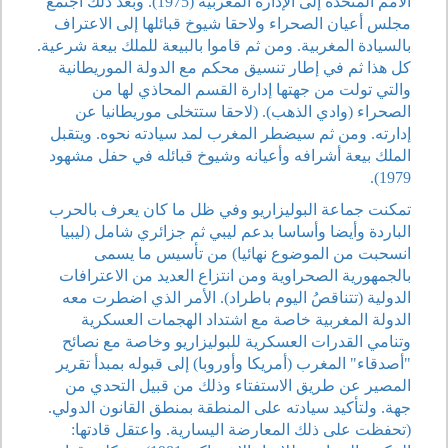
الأمم المتحدة إلى الإدارة المغربية (1975). وبعد ذلك اجتمع
مجلس أعيان الصحراء ولاحقا شيوخ قبائلها إلى الاعتراف
بالسيادة المغربية. ومن ثم قاموا بالبيعة للملك بيعة شرعية.
كل هذا ثم في إطار تنسيق محكم مع الدولة الموريطانية
والتي تولت من جهتها إدارة القسم المحاذي لها من
الصحراء (وادي الذهب). (لاحقا ستتخلى موريطانيا عن
إدارته. ومن ثم سيضطر المغرب لمد سيادته نحوه. ويتقبل
الملك بيعة أشرافه وأعيانه وشيوخ قبائله في حفل مشهود
1979).
تمكنت جماعة البوليزاريو وفي ظل ما كان يعرف بالحرب
الباردة وأيضا وأساسا بدعم ليبي ثم جزائري شامل (ليبيا
انسحبت من الموضوع نهائيا) من تأسيس ما يسمى
بالجمهورية الصحراوية ومن انتزاع العديد من الاعترافات
الدولية (تتناقصُ اليوم باطراد). الأمر الذي اضطرت معه
الدولة المغربية خاصة مع اشتداد الهجمات العسكرية
وتنامي القدرات العسكرية للبوليزاريو وخاصة مع نصائح
"أصدقاء" المغرب (أمريكا وأوروبا) إلى قبوله بمبدأ تقرير
المصير عن طريق الاستفتاء وذلك من قبيل التحدي من
جهة. ولتأكيد سيادته على المنطقة بمنطق القانون الدولي.
(تحفظت على ذلك المعارضة اليسارية. واعتقل قادتها: