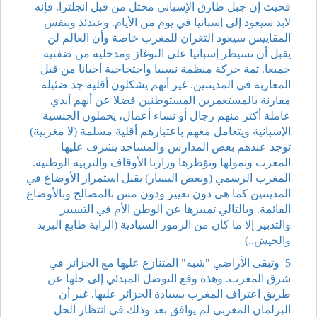
فحيث إن جبل طارق الإسباني محتل من قبل انجلترا. فإنه
لابد سيعود إلى إسبانيا في يوم من الأيام. وعندئذ وبنفس
المقاييس سيعود الثغران للمغرب خاصة وأن العالم لن
يقبل أن تسيطر إسبانيا على البوغاز ومدخليه من ضفتيه
جميعا. ثمة حركة منظمة نسبيا واحتجاجية أحيانا من قبل
المغاربة في المدينتين. غير أنهم يشكلون أقلية جد ضئيلة
مقارنة بالمستعمرين المستوطنين فضلا عن أنهم أيدي
عاملة أكثر منهم رجال أو نساء أعمال، يحملون الجنسية
الإسبانية ويتعامل معهم باعتبارهم أقلية مسلمة (لا مغربية)
توجد عندهم بعض المدارس والمساجد يشرف عليها
المغرب وتمولها وتؤطرها وزارتا الأوقاف والتربية الوطنية.
المغرب الرسمي (وبعض اليسار) يقبل استمرار الأوضاع في
المدينتين كما هي دون تغيير ودون مس بالمصالح وبالأوضاع
القائمة. وبالتالي تمييزها عن الوطن الأم في التسيير
والتدبير إلا ما كان من الرموز السيادية (الراية طابع البريد
والجيش..)
5 وتبقى الأراضي "شبه" المتنازع عليها مع الجزائر في
شرق المغرب. وهذه وقع التوصل المبدئي إلى حلها عن
طريق اعتراف المغرب بسيادة الجزائر عليها. غير أن
البرلمان المغربي لم يوافق بعد وذلك في انتظار الحل