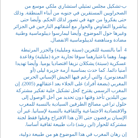
ب-تشكيل مجلس تمثيلي استشاري ملكي موسع من
الصحراويين المستقرين في جنوبه من أبناء المنطقة. وذلك
حتى يفكروا من جهة في تصور لذلك الحكم. وأيضا حتى
يباشروا التفاوض والحوار مع أشقائهم النازحين في الجزائر
وغيرها حول الموضوع. وأيضا ليمارسوا ديبلوماسية وطنية
مضادة ومناهضة لديبلوماسية الانفصال.
4 أما بالنسبة للثغرين (سبتة ومليلية) والجزر المرتبطة
بهما. وهما باعتبارهما سوقا تجارية حرة (مليلية) وقاعدة
عسكرية (سبتة) يشكلان نزيفا اقتصاديا يوميا. وأيضا تهديدا
أمنيا دائما. كما حدث بمناسبة أزمة جزيرة ليلى (أو
المعدنوس). والتي أرغم فيها الجيش الإسباني الحرس
المغربي (بضعة أفراد) على الجلاء بعد اعتقالهم (2005). إن
المغرب الرسمي يقترح كحل تشكيل خلية تفكير مشتركة
بين البلدين تأخذ وقتها دون تحديد من أجل الوصول إلى
حلول تراعي مصالح الطرفين السيادية بالنسبة للمغرب
والاقتصادية الاجتماعية والثقافية بالنسبة لإسبانيا. غير أن
الإسبان يرفضون حتى الآن هذا الاقتراح وقبلوا فقط لجنة
مشتركة للحوار (ابن رشد) ذات طبيعة ثقافية أساسا.
إن رهان المغرب في هذا الموضوع هو من طبيعة دولية،