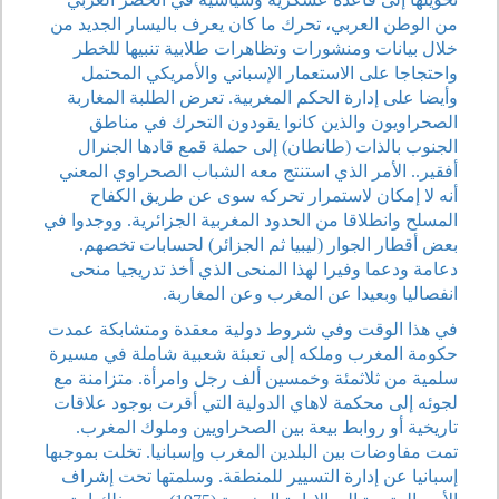
من الوطن العربي، تحرك ما كان يعرف باليسار الجديد من
خلال بيانات ومنشورات وتظاهرات طلابية تنبيها للخطر
واحتجاجا على الاستعمار الإسباني والأمريكي المحتمل
وأيضا على إدارة الحكم المغربية. تعرض الطلبة المغاربة
الصحراويون والذين كانوا يقودون التحرك في مناطق
الجنوب بالذات (طانطان) إلى حملة قمع قادها الجنرال
أفقير.. الأمر الذي استنتج معه الشباب الصحراوي المعني
أنه لا إمكان لاستمرار تحركه سوى عن طريق الكفاح
المسلح وانطلاقا من الحدود المغربية الجزائرية. ووجدوا في
بعض أقطار الجوار (ليبيا ثم الجزائر) لحسابات تخصهم.
دعامة ودعما وفيرا لهذا المنحى الذي أخذ تدريجيا منحى
انفصاليا وبعيدا عن المغرب وعن المغاربة.
في هذا الوقت وفي شروط دولية معقدة ومتشابكة عمدت
حكومة المغرب وملكه إلى تعبئة شعبية شاملة في مسيرة
سلمية من ثلاثمئة وخمسين ألف رجل وامرأة. متزامنة مع
لجوئه إلى محكمة لاهاي الدولية التي أقرت بوجود علاقات
تاريخية أو روابط بيعة بين الصحراويين وملوك المغرب.
تمت مفاوضات بين البلدين المغرب وإسبانيا. تخلت بموجبها
إسبانيا عن إدارة التسيير للمنطقة. وسلمتها تحت إشراف