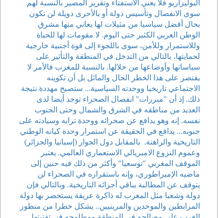
البوليزاريو فلا يعني الاستفتاء وتقرير المصير بالنسبة لهم
سوى الانفصال وتأسيس دولة أو بالأحرى دويلة لن تكون
بحال أفضل سياسيا من مثيلات لها يعاني منها مشرق
الوطن العربي الكثير حتى اليوم. لا مقومات لها للحياة
وللاستمرار وللأمن، سوى باللجوء إلى قوة أجنبية خارجية
لحمايتها، بالتالي من التدخل في المنطقة والتأثير على
سياساتها وأوضاعها من خلالها. بالنسبة للمغرب فالأمر لا
يقتصر على هذا الخطر الحال والماثل بل أن تكوينه
الاجتماعي تاريخيا ووحدته السياسية... ستصبح مهددة نتيجة
ذلك. إذ أن "مبررات" انفصال الصحراء توجد أيضا لدى
العديد من مناطقه في الشرق والشمال وحتى الجنوب
نفسه. إنه وهو يدافع عن صحرائه ووحدة ترابه وسيادته على
جنوبه... يدافع في الحقيقة عن استمرار وحدة كيانه الوطني
التاريخية والراهنة. بالمقابل دول الجوار (إسبانيا والجزائر)
وعموم النزوع الامبريالي الاستعماري العالمي. يعتبر
الموقف المغربي "توسعيا" وأكثر من ذلك فيه حنين إلى
ماضيه الإمبراطوري، وإنه باستقراره في الصحراء لن
يتوقف عن المطالبة بباقي أجزائه التاريخية. وبالتالي فإن
دولة وشعبا مثل المغرب له ذاكرة عريقة يستحضر بها دولة
المرابطين والموحدين والمرينيين.. يشكل خطرا من منظور
الغرب على مصالحه في المنطقة ومطامحه في تفتيتها