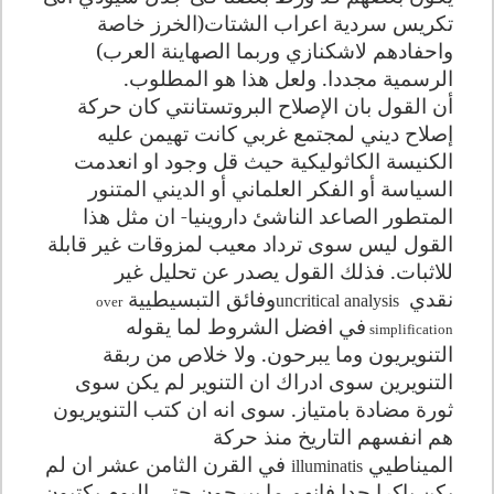
تكريس سردية اعراب الشتات(الخرز خاصة
واحفادهم لاشكنازي وربما الصهاينة العرب)
الرسمية مجددا. ولعل هذا هو المطلوب
.
أن القول بان الإصلاح البروتستانتي كان حركة
إصلاح ديني لمجتمع غربي كانت تهيمن عليه
الكنيسة الكاثوليكية حيث قل وجود او انعدمت
السياسة أو الفكر العلماني أو الديني المتنور
المتطور الصاعد الناشئ داروينيا- ان مثل هذا
القول ليس سوى ترداد معيب لمزوقات غير قابلة
للاثبات. فذلك القول يصدر عن تحليل غير
نقدي
وفائق التبسيطيية
uncritical analysis
over
في افضل الشروط لما يقوله
simplification
التنويريون وما يبرحون. ولا خلاص من ربقة
التنويرين سوى ادراك ان التنوير لم يكن سوى
ثورة مضادة بامتياز
.
سوى انه ان كتب التنويريون
هم انفسهم التاريخ منذ حركة
الميناطيي
في القرن الثامن عشر ان لم
illuminatis
يكن باكرا جدا فانهم ما يبرحون حتى اليوم بكتبون