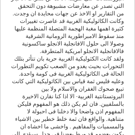
التي تصدر عن معارضات مشبوهة دون التحقق
من التقارير او الاخذ عن جهات محايدة ان وجدت.
وكانت الكاثوليكية الغربية قد عاصرت تغييرات
كثيرة اهمها مغبة الهجمة المتصلة المنظمة عليها
منذ سقوط الامبراطورية الرومانية الشرقية
وصولا الى حلول الافانجلية الانجلو ساكسونية
فالافانجلية الانجلو امريكية المتطرفة
.
ولقد كانت الكثوليكية الغربية حرية بان تتأثر بتلك
التحورات بحيث يغدو من الصعب تكويم التطورات
الحالة فى الكاثوليكية الغربية فى كومة واحدة.
وعليه فليس ثمة قياس بين الكاثوليكية التي كانت
تبيع صحوك الغفران والاسلام ولا بين
البروتستانتية الغربية- الا اذا كنا نقارن الاخيرة
بالسلفيين. فان لم يكن ذلك هو المفهوم فليكن
المفهوم اذن واضحا والا دخلنا فى احبولة لا
متناهية. والواقع فان ثمة خلط خطير بين الاشياء
والمسميات والمفاهيم . واخشى ما اخشاه ان
يكون بعضهم قد ورط بعضنا فى جدل سيؤدي الى