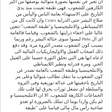
ان تعبر عن نفسها بصورة منوالية بوصفها من اكبر
الكارهين للشعوب. فهى طبقة تعينت منذ بدئ
التاريخ على الاستهذاء بعامة الناس واليأس من
صلاح البشر حتى الذراية
وان كانت كل من
Cynics
الاليميناطي والانتليجينسيا و"طبقة الشعب"-تتعين
غالبا علي اخفاء ذرايتها بالشعوب. وقياسا فالعامة
اى ال
ليسوا سوى حثالة البشر رغم وربما
Plebs
بسبب كون الشعوب مصدر الثروة مرة. وقد دفع
ذلك اصحاب العمل والاوليجاريكيات المالية الى
ادعاه انها هي التي تخلق الثورة خصما على العمل
الحي. ومرة فذراية وتطير اللايمناطي
والانتلجينسيا وطبقة الشعب بالعامة تصدر عن
كون الشعوب ما تنفك تطالب منواليا وعلى مر
التاريخ باحقيتها فى عدالة توزيعية وفى الثروة
والسلطة اي تشعل ثورات يحرق لها قلب تلك
الجماعات الكارهة للشعوب
.
الا ان الانتليجينسيا-و
لم يكن واردا يوما ان تملك بالضرورة او تغدو
صاحبة رأس مال مالى قياسا على "طبقة