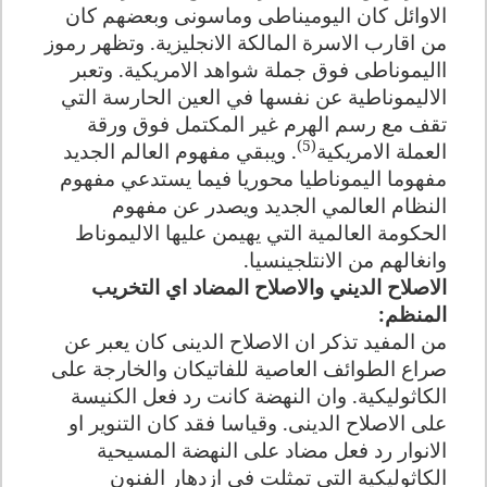
الاوائل كان اليوميناطى وماسونى وبعضهم كان
من اقارب الاسرة المالكة الانجليزية
.
وتظهر رموز
االيموناطى فوق جملة شواهد الامريكية. وتعبر
الاليموناطية عن نفسها في العين الحارسة التي
تقف مع رسم الهرم غير المكتمل فوق ورقة
(5)
العملة الامريكية
. ويبقي مفهوم العالم الجديد
مفهوما اليموناطيا محوريا فيما يستدعي مفهوم
النظام العالمي الجديد ويصدر عن مفهوم
الحكومة العالمية التي يهيمن عليها الاليموناط
وانغالهم من الانتلجينسيا
.
الاصلاح الديني والاصلاح المضاد اي التخريب
المنظم
:
من المفيد تذكر ان الاصلاح الدينى كان يعبر عن
صراع الطوائف العاصية للفاتيكان والخارجة على
الكاثوليكية. وان النهضة كانت رد فعل الكنيسة
على الاصلاح الدينى. وقياسا فقد كان التنوير او
الانوار رد فعل مضاد على النهضة المسيحية
الكاثوليكية التي تمثلت فى ازدهار الفنون