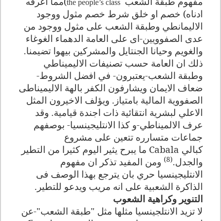
مفهوم طبقة الشعب
(
مما أعرفه
the people’s class
ادناه) خصم او خلق شرط خصم مثول ووجود
الاليمانطي وطبقة الشعب على مثول ووجود من
عدى الصفوويين-اى على العامة الدهماء الغوغاء
والغويم وحيانا الجنتايل والمشركين بيهوا تضيمنا.
ذلك ان العامة حسب تصنيفات الاليميناطي
وطبقة الشعب-يعتبرون- في افضل الشروط-
ضعاف الايمان ويشارفون الكفر بالهة الاليميناطى
الصفووية المالية بامتياز. ويؤلف الاخيرون المثل
الاعلي لبشرية انتقائية ذات اجندة قيامية
.
وقد
عرف الالميناطي-و كذا الانتليجينسيا- بوصفهم
جماعات متسارره تتعين على مشروع
كبالي
Cabala
ما يبرح يثير اليوم كثيرا من التطير
(8)
والجدل.
ومن المفيد تذكر ان مفهوم
الانتليجينسيا حري بان يترجع بهذا الوصف فى
الذاكرة الشعبية على انه مريب ويدعو للتطير
.
التنوير وكراهية الشعوب
لا تزيد الانتلجينسيا مثلها مثل "طبقة الشعب"-عن