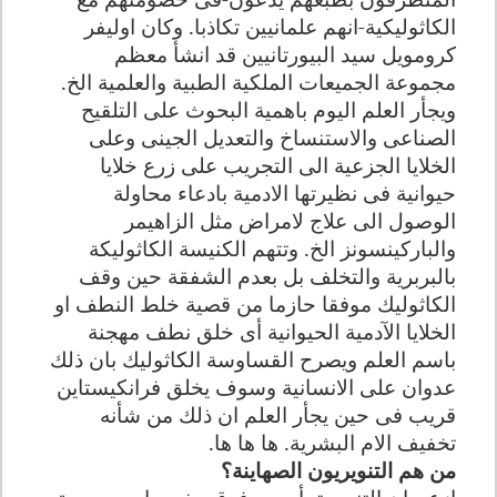
الكاثوليكية-انهم علمانيين تكاذبا. وكان اوليفر
كرومويل سيد البيورتانيين قد انشأ معظم
مجموعة الجميعات الملكية الطبية والعلمية الخ.
ويجأر العلم اليوم باهمية البحوث على التلقيح
الصناعى والاستنساخ والتعديل الجينى وعلى
الخلايا الجزعية الى التجريب على زرع خلايا
حيوانية فى نظيرتها الادمية بادعاء محاولة
الوصول الى علاج لامراض مثل الزاهيمر
والباركينسونز الخ. وتتهم الكنيسة الكاثوليكة
بالبربرية والتخلف بل بعدم الشفقة حين وقف
الكاثوليك موفقا حازما من قصية خلط النطف او
الخلايا الآدمية الحيوانية أى خلق نطف مهجنة
باسم العلم ويصرح القساوسة الكاثوليك بان ذلك
عدوان على الانسانية وسوف يخلق فرانكيستاين
قريب فى حين يجأر العلم ان ذلك من شأنه
تخفيف الام البشرية. ها ها ها
.
من هم التنويريون الصهاينة؟