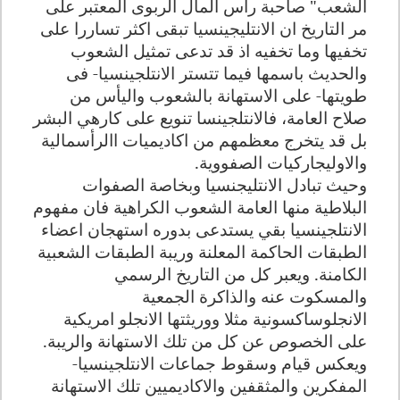
الشعب" صاحبة رأس المال الربوى المعتبر على
مر التاريخ ان الانتليجينسيا تبقى اكثر تساررا على
تخفيها وما تخفيه اذ قد تدعى تمثيل الشعوب
والحديث باسمها فيما تتستر الانتلجينسيا- فى
طويتها- على الاستهانة بالشعوب واليأس من
صلاح العامة، فالانتلجينسا تنويع على كارهي البشر
بل قد يتخرج معظمهم من اكاديميات االرأسمالية
والاوليجاركيات الصفووية
.
وحيث تبادل الانتليجنسيا وبخاصة الصفوات
البلاطية منها العامة الشعوب الكراهية فان مفهوم
الانتلجينسيا بقي يستدعى بدوره استهجان اعضاء
الطبقات الحاكمة المعلنة وريبة الطبقات الشعبية
الكامنة. ويعبر كل من التاريخ الرسمي
والمسكوت عنه والذاكرة الجمعية
الانجلوساكسونية مثلا ووريثتها الانجلو امريكية
على الخصوص عن كل من تلك الاستهانة والريبة.
ويعكس قيام وسقوط جماعات الانتلجينسيا-
المفكرين والمثقفين والاكاديميين تلك الاستهانة