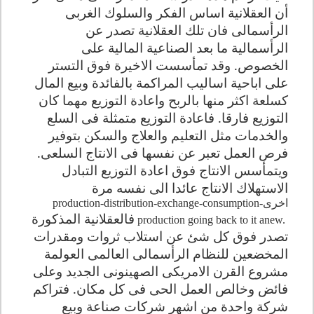
أن العقلانية اساس الفكر والسلوك الغربى
الرأسمالى فان تلك العقلانية تصدر عن
الرأسمالية ما بعد الصناعية المالية على
الخصوص. وقد تمأسست الاخيرة فوق التستر
على اباحية اساليب المراكمة بالفائدة وبيع المال
كسلعة اكثر منها بالربح واعادة التوزيع مهما كان
التوزيع فارقا. فاعادة التوزيع متمثلة فى السلع
والخدمات مثل التعليم والعلاج والسكن بتوفير
فرص العمل تعبر عن نفسها فى الانتاج السلعى.
ويتمأسس الانتاج فوق اعادة التوزيع التبادل
الاستهلاك الانتاج عائدا الى نفسه مرة
اخرى
production-distribution-exchange-consumption-
فالعقلانية المذكورة
production going back to it anew.
تصدر فوق كل شئ عن استلاب ثروات ومقدرات
المخضعين للنظام الرأسمالى العالمى العولمة
مشروع القرن الامريكى الصهينونى الجديد وعلى
فائض وخالص العمل الحى فى كل مكان. فتراكم
شركة واحدة من اشهر شركات صناعة وبيع