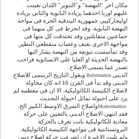
مكان اخر "النهضة" و"التنوير" اللذان تعينت
عليهم اوربا احدهما بريادة البابوية والثاني بريادة
اوليجاركييى جمهورية البندقية الحرة فى مواجة
النهضة البابوية. وقد انخرط فى كل منهما فى
جماعتين متقابلتين وقد تخندقت كل منها فى
مواجهة الاخرى بعنف وعصاب منقطعي النظير.
وقد تمأسست تنويعة من النهضة يشار اليها
بالنهضة الحديثة او العليا على الانسانوية فراحت
تصدر عما يسمى الاصلاح
الدينى
ويقول التاريخ الرسمى للاصلاح
Reformation
الدينى وقد بدأ فى القرن 16 انه كان محاولة
لاصلاح الكنيسة الكاثوليكية. الا ان فى معظمه لم
يزد على احبولة تماثل احبولة التحديث
واصلاح الشرق الاوسط الكبير الخ.
Modernisation
فقد انتهى الاصلاح الدينى بالتعيين على حركة
معادية للكاثوليكية باتت تعرف بالحركة
البروتستانتية فى مواجهة الكنيسة الكاثوليكية.
ولم تلبث الاخيرة ان اشرعت حركة اصلاح دينى