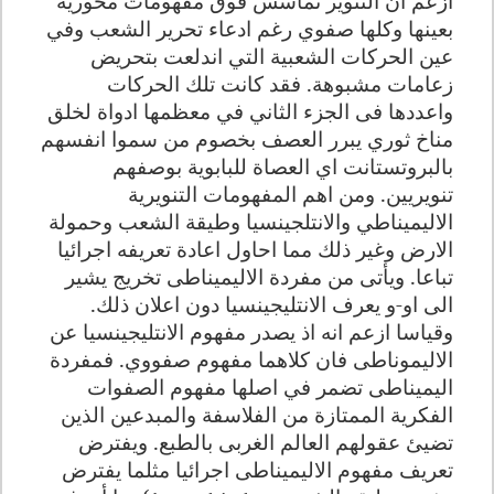
ازعم ان التنوير تمأسس فوق مفهومات محورية
بعينها وكلها صفوي رغم ادعاء تحرير الشعب وفي
عين الحركات الشعبية التي اندلعت بتحريض
زعامات مشبوهة. فقد كانت تلك الحركات
واعددها فى الجزء الثاني في معظمها ادواة لخلق
مناخ ثوري يبرر العصف بخصوم من سموا انفسهم
بالبروتستانت اي العصاة للبابوية بوصفهم
تنويريين. ومن اهم المفهومات التنويرية
الاليميناطي والانتلجينسيا وطيقة الشعب وحمولة
الارض وغير ذلك مما احاول اعادة تعريفه اجرائيا
تباعا
.
ويأتى من مفردة الاليميناطى تخريج يشير
الى او-و يعرف الانتليجينسيا دون اعلان ذلك.
وقياسا ازعم انه اذ يصدر مفهوم الانتليجينسيا عن
الاليموناطى فان كلاهما مفهوم صفووي. فمفردة
اليميناطى تضمر في اصلها مفهوم الصفوات
الفكرية الممتازة من الفلاسفة والمبدعين الذين
تضيئ عقولهم العالم الغربى بالطبع. ويفترض
تعريف مفهوم الاليميناطى اجرائيا مثلما يفترض