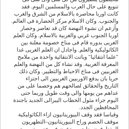
تنويع على حال العرب والمسلمين اليوم. فقد
كانت اوربا محاصرة بالاسلام من الشرق والغرب
والجنوب. وكان الاسلام مركز الحضارة فى العالم.
وأزعم ان نشوء النهضة كان قد تعاصر وحصار
اوربا الجنوب غربي والغربية بالاسلام. وكان العلم
الغربى بدوره قام فى مناخ خصومة معلنة بين
الكاثوليكية والعلم. واجادل ان العلم الغريى غدا
"علما انتقائيا" وباتت الانتقائية واحدة من ملامح
المعرفة الغربية. وقد نشاء كل من النهضة والعلم
الغربيين فى مناخ الاحباط والتطيير. وكان ذلك
حريا بان يدفع الاوربيين الغربيين الى اجتزاء
التاريخ والحقائق لصالحهم هم وخصما على من
عداهم من يومها والى وقت طويل وربما حتى
اليوم جراء مثول الخطاب اليبرالى الجديد باجندة
المحافظين الجدد
.
وقياسا فقد وقف البيورينانيون ازاء الكاثوليكية
موقف الخصم وراح البيوريتانيون–التطهريون
المتطرفون بطبعهم يدعون-فى خصومتهم مع