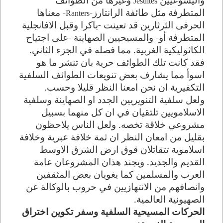
Jesuites
المتطرفة مثل طائفة الرانتارز
-
-
معناها
Ranters
الحرفى الثرثارين قد تعينت -باكرا وقبل الافانجلية
المتطرفة أو- والمسيحيين الصهاينة -على اجتياح
الكاثوليكية الغربية. مما فصله في الجزء الثاني.
فقد كانت تلك الطوائف حرية بان تنشر ما هو
اسوأ مما يشارف بعض تنويعات الطوائف السلفية
التكفيرية ان نحن امعنا النظر قليلا وحسب
.
ولعل سلفية التنويريين الجدد او الصهاينة وسلفية
الاسلامويين تلتقيان في ان كل منهما بسبيل
مشروعي خلاقة تخصه. ولعل الناس يلاحظون
بقليل من امعان النظر ان ثمة خلافة عبرية وخلافة
اسلاموية تتقاتلان قوق ارض الشرق الاوسط
القديم والجديد. ويجند هذان المشروعان عامة
العرب والمسلمين كما يغويان بعض المثقفين
وانصافهم من الانتهازيين في حروب بالوكالة عن
الصهيونية العالمية
.
الحركات المسيحية السلفية وسفر تكوين اختراق