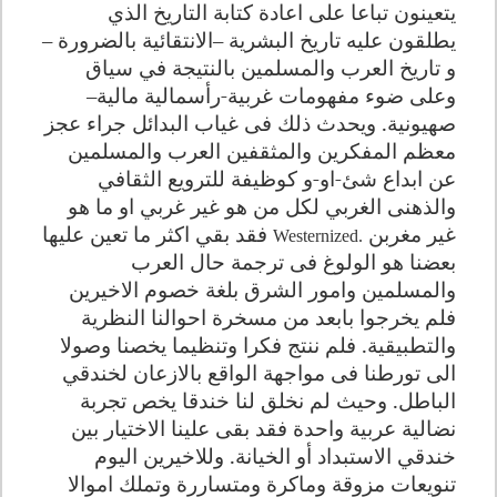
يتعينون تباعا على اعادة كتابة التاريخ الذي
يطلقون عليه تاريخ البشرية –الانتقائية بالضرورة –
و تاريخ العرب والمسلمين بالنتيجة في سياق
وعلى ضوء مفهومات غربية-رأسمالية مالية–
صهيونية. ويحدث ذلك فى غياب البدائل جراء عجز
معظم المفكرين والمثقفين العرب والمسلمين
عن ابداع شئ-او-و كوظيفة للترويع الثقافي
والذهنى الغربي لكل من هو غير غربي او ما هو
غير مغربن
فقد بقي اكثر ما تعين عليها
Westernized.
بعضنا هو الولوغ فى ترجمة حال العرب
والمسلمين وامور الشرق بلغة خصوم الاخيرين
فلم يخرجوا بابعد من مسخرة احوالنا النظرية
والتطبيقية. فلم ننتج فكرا وتنظيما يخصنا وصولا
الى تورطنا فى مواجهة الواقع بالازعان لخندقي
الباطل. وحيث لم نخلق لنا خندقا يخص تجربة
نضالية عربية واحدة فقد بقى علينا الاختيار بين
خندقي الاستبداد أو الخيانة. وللاخيرين اليوم
تنويعات مزوقة وماكرة ومتساررة وتملك اموالا