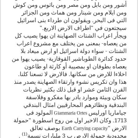
أشور ومن بابل ومن مصر ومن باثوس ومن كوش
ومن ايلام ومن شينار ومن هماث ومن الجزائر
التي فى البحر. ويقولون ان طرداء بنى اسرائيل
سيجتعون في "اطراف الارض الاربع."
ويجأر اعراب الشتات الصهاينة ان يهوا يصيب كل
من يعصاه- بمعنى من يختلف مع مشروع اعراب
الشتات - سواء دولة اسرائيل او ارض ميعاد بلا
حدود كدائرة الطوباشير القوقازية- يصيب يهوا من
يعصاه بطوفان او بمصيبة أو كارثة او طاعون
اخلاءا للارض من سكانها. فالارض لا تسعنا كلنا.
هذا وان تكريس نشوء وارتقاء الصهاينة يصدر منذ
القرن الثامن عشر او قبل ذلك بكثير نظريات
سكان وبيئة وموارد بادر بها مفكرو وفلاسفة
البندقية ونظائرهم المحارقيين امثال البندقي
جياماريا اورليس
المولود فى
Giammaria Ortes
1713. وكان الاخير اول من روج اسطورة "حمولة
الارض
"
بوصف تعالق
Earth Carrying capacity
(1)
محدودية حمولة الارص ب 3 مليارات نسمة
.