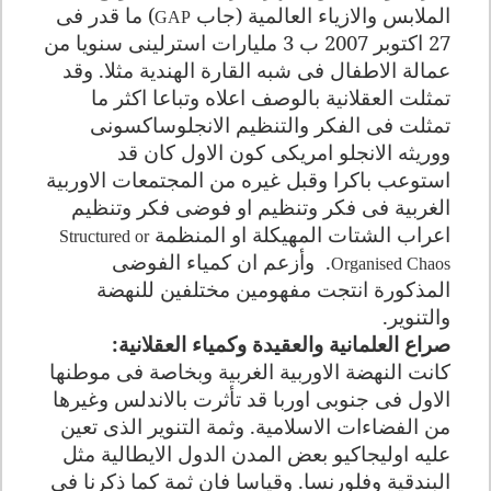
الملابس والازياء العالمية (جاب
)
ما قدر فى
GAP
27 اكتوبر 2007 ب 3 مليارات استرلينى سنويا من
عمالة الاطفال فى شبه القارة الهندية مثلا
.
وقد
تمثلت العقلانية بالوصف اعلاه وتباعا اكثر ما
تمثلت فى الفكر والتنظيم الانجلوساكسونى
ووريثه الانجلو امريكى كون الاول كان قد
استوعب باكرا وقبل غيره من المجتمعات الاوربية
الغربية فى فكر وتنظيم او فوضى فكر وتنظيم
اعراب الشتات المهيكلة او المنظمة
Structured or
.
وأزعم ان كمياء الفوضى
Organised Chaos
المذكورة انتجت مفهومين مختلفين للنهضة
والتنوير
.
صراع العلمانية والعقيدة وكمياء العقلانية
:
كانت النهضة الاوربية الغربية وبخاصة فى موطنها
الاول فى جنوبى اوربا قد تأثرت بالاندلس وغيرها
من الفضاءات الاسلامية. وثمة التنوير الذى تعين
عليه اوليجاكيو بعض المدن الدول الايطالية مثل
البندقية وفلورنسا. وقياسا فان ثمة كما ذكرنا فى