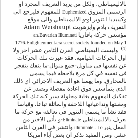
بالاليميناطي. ولكل من يريد التعريف المجرد او
الرسمى المزوق
للمفهوم فليرجع الى
Euphemized
وكيبيديا التنوير او-و الاليميناطي والى موقع
التعريف بادم وايزهوبت
Adam Weishaupt
مؤسس حركة بافاريا
an
،
Bavarian Illuminati
.
1776
،
Enlightenment-era secret society founded on May 1
(4)
وليست اليميناطي القرن الثامن عشر اخر ولا
اول الحركات القيامية. فقد عبرت تلك الحركات
عن نفسها فى مناويل-جمع منوال-ما ينفك يتفجر
فى نفسه في كل مرة يلاحظه فيما يسمى
بالمحارق
.
وما يهمنا هو التعريف الاجرائي اي ذلك
الذي يتمأسس فوق اعادة مفصلة ويصدر عن
تفكيك المفهوم بغاية محاولة سبر كنه تلك الحركة
ومغبتها وتداعياتها اللاحقة والماثلة تباعا
.
وقياسا
فقد نشأ ما يسمى التنوير في تعالقه مع حركة ما
يعرف بالاليميناطي
-
و يأتي الاخير من
Eliminate
الفعل
وانتشر في القرن الثامن
ينور
To
illuminate -
عشر. ومن المفيد تذكر ان بعض آباء امريكا