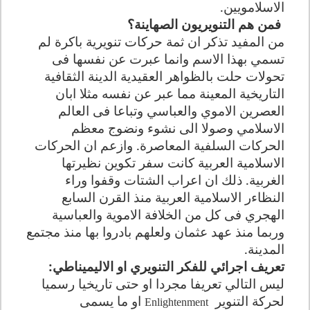
الاسلامويين
.
فمن هم التنويريون الصهاينة؟
من المفيد تذكر ان ثمة حركات تنويرية باكرة لم
تسمي بهذا الاسم وانما عبرت عن نفسها فى
تحولات حلت بالظواهر العقيدية الدينة الثقافية
التاريخية المعينة مما عبر عن نفسه مثلا ابان
العصرين الاموي والعباسي وتباعا فى العالم
الاسلامي وصولا الى نشوء ونضوج معظم
الحركات السلفية المعاصرة. وازعم ان الحركات
الاسلامية العربية كانت سفر تكوين نظيرتها
الغربية. ذلك ان اعراب الشتات وقفوا وراء
النظاءر الاسلامية العربية منذ القرن السابع
الهجري فى كل من الخلافة الاموية والعباسية
وربما منذ عهد عثمان ولعلهم بادروا بها منذ مجتمع
المدينة
.
تعريف اجرائي للفكر التنويري او الاليميناطي
:
ليس التالي تعريفا مجردا او حتى تاريخيا رسميا
لحركة التنوير
او ما يسمى
Enlightenment