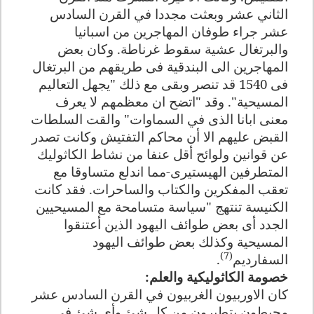
الثاني عشر وبعثت مجددا في القرن السادس
عشر جراء طوفان المهاجرين من اسبانيا
والبرتغال عشية سقوط غرناطة. وكان بعض
المهاجرين الى البندقية فى طريقهم من البرتغال
فى 1540 قد تنصر وبقى مع ذلك "يجهل التعاليم
المسيحية". وقد "اتضح ان معظمهم لا يعرف
معنى ابانا الذى في السماوات" والقت السلطات
القبض عليهم الا أن محاكم التفتيش وكانت تصدر
عن قوانين ولوائح أقل عنفا من نشاط الكاثوليك
المتطرفين الهيستيرى-مما اندلع متساوقا مع
تعقب المفكرين والكتاب والساحرات. فقد كانت
الكنيسة تنتهج "سياسة متسامحة مع المسيحيين
الجدد أى بعض طوائف اليهود الذين أعتنقوا
المسيحية وكذلك بعض طوائف اليهود
(7)
السفارديم
.
خصومة الكاثوليكية والعلم
:
كان الاوربيون الغربيون في القرن السادس عشر
محبطون يتطيرون من كل شئ وأى شئ فى