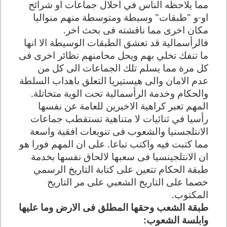
مما يلاحظه الناس في احلال جماعات او شرائح
او-و "طبقات" وسيطة ومتوسطة منهم منواليا
مكان اخرى مما ناقشته فى بحث اخر.
فالرأسمالية قد تعشق الطبقات الوسيطة الا انها
ما تنفك تخلي بهم ويحل محامنهم نظائر اخرى فى
كل مرة مما يسلم تلك الجماعات الى كل من
عدم الامان والى هيستيريا التعلق باهداب السلطة
والحكام وخدمة الرأسمالية تحت الوية متخاتلة
.
المهم تعبر كراهية الاخيرين للعامة عن نفسها
رأسيا في ثنائيات لا متناهية تستقطب جماعات
الانتلجسنيا والشعوب فى تنويعات افقية واسعة
مما كتبت فيه واكتب تباعا. على ان المهم فورا هو
ان الانتلجينسيا فى سعبها لالحاق نفسها بخدمة
طبقة الحكام تتعين على كتابة التاريخ الرسمي
خصما على التاريخ الشعبي على مر التاريخ
المكتوب
.
طبقة الشعب وحقها المطلق فى الارض وما عليها
وابلسة الشعوب
: