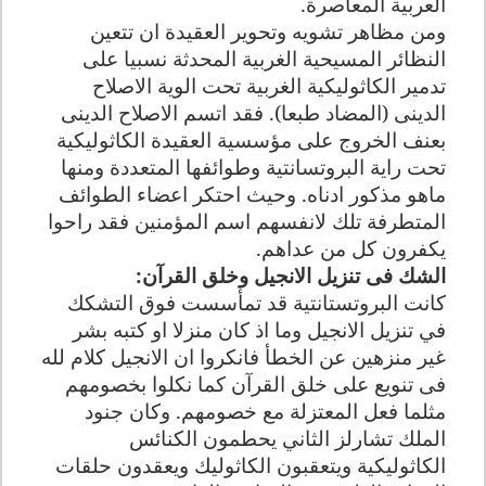
العربية المعاصرة
.
ومن مظاهر تشويه وتحوير العقيدة ان تتعين
النظائر المسيحية الغربية المحدثة نسبيا على
تدمير الكاثوليكية الغربية تحت الوية الاصلاح
الدينى (المضاد طبعا). فقد اتسم الاصلاح الدينى
بعنف الخروج على مؤسسية العقيدة الكاثوليكية
تحت راية البروتسانتية وطوائفها المتعددة ومنها
ماهو مذكور ادناه. وحيث احتكر اعضاء الطوائف
المتطرفة تلك لانفسهم اسم المؤمنين فقد راحوا
يكفرون كل من عداهم
.
الشك فى تنزيل الانجيل وخلق القرآن
:
كانت البروتستانتية قد تمأسست فوق التشكك
في تنزيل الانجيل وما اذ كان منزلا او كتبه بشر
غير منزهين عن الخطأ فانكروا ان الانجيل كلام لله
فى تنويع على خلق القرآن كما نكلوا بخصومهم
مثلما فعل المعتزلة مع خصومهم. وكان جنود
الملك تشارلز الثاني يحطمون الكنائس
الكاثوليكية ويتعقبون الكاثوليك ويعقدون حلقات