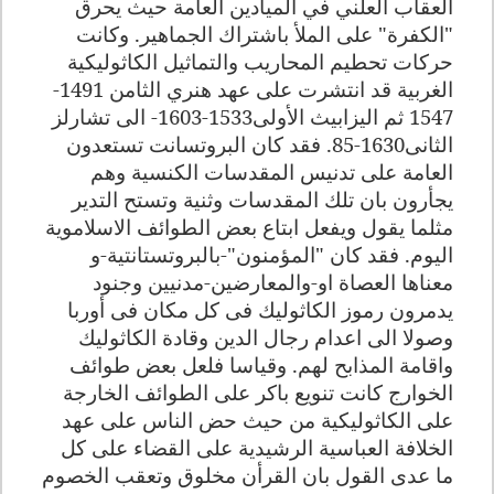
العقاب العلني في الميادين العامة حيث يحرق
"الكفرة" على الملأ باشتراك الجماهير. وكانت
حركات تحطيم المحاريب والتماثيل الكاثوليكية
الغربية قد انتشرت على عهد هنري الثامن 1491-
1547 ثم اليزابيث الأولى1533-1603- الى تشارلز
الثانى1630-85. فقد كان البروتسانت تستعدون
العامة على تدنيس المقدسات الكنسية وهم
يجأرون بان تلك المقدسات وثنية وتستح التدير
مثلما يقول ويفعل ابتاع بعض الطوائف الاسلاموية
اليوم. فقد كان "المؤمنون"-بالبروتستانتية-و
معناها العصاة او-والمعارضين-مدنيين وجنود
يدمرون رموز الكاثوليك فى كل مكان فى أوربا
وصولا الى اعدام رجال الدين وقادة الكاثوليك
واقامة المذابح لهم
.
وقياسا فلعل بعض طوائف
الخوارج كانت تنويع باكر على الطوائف الخارجة
على الكاثوليكية من حيث حض الناس على عهد
الخلافة العباسية الرشيدية على القضاء على كل
ما عدى القول بان القرأن مخلوق وتعقب الخصوم