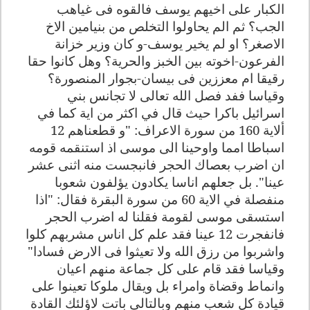
الكبار على اخيهم يوسف فالقوه فى غياهب
الجب؟ ثم الم يحاولوا التخلص من بنيامين الاخ
الاصغر؟ او لم يخير يوسف-و كان وزير خزانة
الفرعون-اخوته بين الخبز والحرية؟ وهل كانوا حقا
رقيقا ام معززين فى بيسان-بجوار المنصورة؟
وقياسا ففد فصل الله تعالى لا تجانس بني
اسرائيل باكرا حيث قال في اكثر من اية كما في
ألاية 160 من سورة الاعراف: "و قطعناهم 12
اسباطا امما واوحينا الى موسى اذ استنقمه قومه
ان اضرب بعصاك الحجر فانبجست منه اثنى عشر
عينا". بل جعلهم اناسا يكادون يؤلفون شعوبا
منفصلة في الاية 60 من سورة البقرة فقال: "اذا
استسقى موسى لقومة فقلنا له اضرب الحجر
فانفجرت 12 عينا فقد علم كل اناس مشربهم كلوا
واشربوا من رزق الله ولا تعيثوا فى الارض فسادا
"
وقياسا فقد قام على كل جماعة منهم اعيان
وانماط وقضاة وامراء بل ويقال ملوكا تعينوا على
قيادة كل شعب منهم وبالتالى باتت لاؤلئك القادة