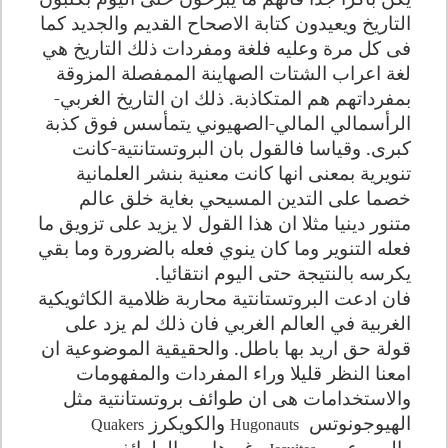
التاريخ ويعيدون كتابة الاصحاح القديم والجديد كما
فى كل مرة وعليه فلغة ومفردات ذلك التاريخ هي
لغة اعراب الشتات الصهاينة الممفصلة المزوقة
بمفرداتهم هم المتكاذبة. ذلك ان التاريخ الغربي-
الرأسمالي المالي-الصهيوني يتمأسس فوق كذبة
كبرى. وقياسا فالقول بان البروتستانتية-كانت
تنويرية بمعنى انها كانت معنية بنشر العلمانية
خصما على التدين المسيحي بغاية خلق عالم
متنور دينيا مثلا ان هذا القول لا يزيد على تزويق ما
فعله التنوير وما كان ينوي فعله بالضرورة وما بقي
يكرسه بالنتيجة حتى اليوم انتقائيا
.
فان ادعت البروتستانتية محاربة ظلامية الكاثويكية
الغربية في العالم الغربي فان ذلك لم يزد على
قولة حق اريد بها باطل. والحقيقية الموضوعية ان
امعنا النظر قليلا وراء المفردات والمفهومات
والاستخدامات هى ان طوائف بروتستانتية مثل
الهيوجونوتس
والكويكرز
Quakers
Hugonauts
واليسوعيين
وغيرها من الطوائف