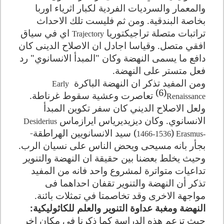
والمعمار والسرديات الفردية لكبار اثرياء اوربا
بخاصة البندقية. ومن ثم فليست تلك الاحداث
تراتبات متصلة تراجيكتوريا
اي في سياق
Trajectory
افقي متصل. وقياسا اجادل ان الاصلاح الدينى كان
دافع ما يسمى النهضة وكان "المبدأ الانسانوي" رد
فعل متستر على النهضة
.
ومن المفيد تذكر ان النهضة الباكرة
Early
(6)
تعاصرت وعشية سقوط غرناطة.
Renaissance
ولعل الاصلاح الديني كان سفر تكوين المبدأ
الانسانوي. وكان ديزيديرياس ايرازماس
Desiderius
(
) سيد الانسانويين الهراطقة-
1466-1536
Erasmus-
بجأر بانه مسيحى ويحض الناس على نسيان الرب.
وحيث يخلط بعضنا بين حقيقة ان النهضة والتنوير
تداعيات متواترة لمشروع واحد فانه من المفيد
تذكر أن النهضة والتنوير تقفان احداهما فى
مواجهة الاخرى وقد تخاصمتا في تمثلات بائنة
.
النهضة ومغبة عداوة التنوير والعلم للكاثوليكية
:
حيث تزعم هذه الدراسة كما ذكرنا فى مكان اخر