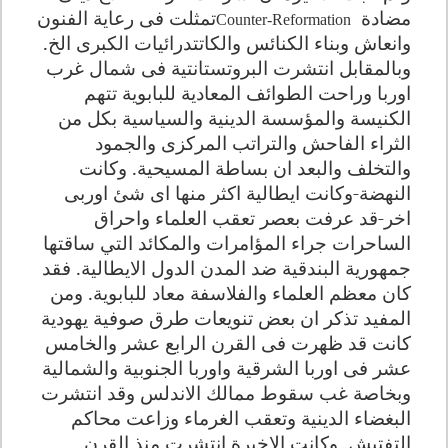
مضادة
تمثلت فى رعاية الفنون
Counter-Reformation
وانعاش وبناء الكنائس والكاتتدرائيات الكبرى الخ
.
وبالمقابل انتشرت البروتستانتية فى شمال غرب
اوربا وراحت الطوائف المعادية للبابوية تتهم
الكنيسة والمؤسسة الدينية والسياسية بكل من
الثراء الفاحش والتراتب المركزى والجمود
والتخلف والبعد ان بساطة المسيحية. وكانت
النهضة-وكانت ايطالية اكثر منها اى شئ اوربى
اخر-قد عرفت بعصر تعقب العلماء واحراق
الساحرات جراء المؤامرات والمكائد التي ساقتها
جمهورية البندقية ضد المدن الدول الايطالية. فقد
كان معظم العلماء والفلاسفة معاد للبابوية. ومن
المفيد تذكر ان بعض تنويعات طرق صوفية يهودية
كانت قد ظهرت فى القرن الرابع عشر والخامس
عشر فى اوربا الشرقية واوربا الجنوبية والشمالية
وبخاصة غب سقوط ممالك الاندلس وقد انتشرت
البغضاء الدينية وتعقب الغرماء وزاعت محاكم
التفتيش
.
وكانت الاخيرة انتشرت منذ القرن