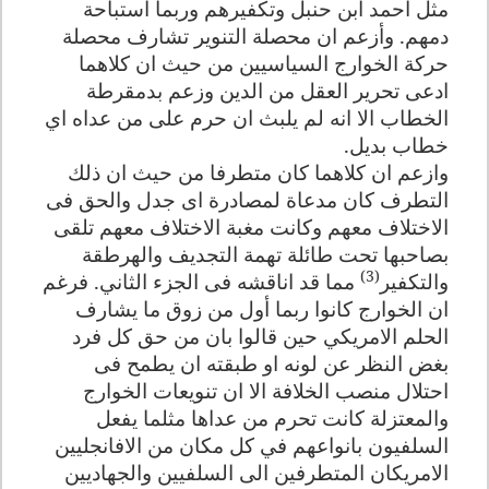
مثل احمد ابن حنبل وتكفيرهم وربما استباحة
دمهم. وأزعم ان محصلة التنوير تشارف محصلة
حركة الخوارج السياسيين من حيث ان كلاهما
ادعى تحرير العقل من الدين وزعم بدمقرطة
الخطاب الا انه لم يلبث ان حرم على من عداه اي
خطاب بديل
.
وازعم ان كلاهما كان متطرفا من حيث ان ذلك
التطرف كان مدعاة لمصادرة اى جدل والحق فى
الاختلاف معهم وكانت مغبة الاختلاف معهم تلقى
بصاحبها تحت طائلة تهمة التجديف والهرطقة
(3)
والتكفير
مما قد اناقشه فى الجزء الثاني. فرغم
ان الخوارج كانوا ربما أول من زوق ما يشارف
الحلم الامريكي حين قالوا بان من حق كل فرد
بغض النظر عن لونه او طبقته ان يطمح فى
احتلال منصب الخلافة الا ان تنويعات الخوارج
والمعتزلة كانت تحرم من عداها مثلما يفعل
السلفيون بانواعهم في كل مكان من الافانجليين
الامريكان المتطرفين الى السلفيين والجهاديين