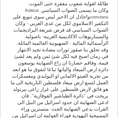
طائلة لغواية شعوب مفقرة حتى الموت
.
وكان ما يسمى الصواب السياسي
Political
واجادل ان الاخير ليس سوى تنويع على
correctness
التكفير الاسلاموي لكل من عدى الغربي - وكان
الصواب السياسي قد فرض شريعة البراديجمات
والسيناريوهات الاكاديمية الغربية- باصولية
الرأسمالية المالية - الصهيونية العالمية الماثلة.
وقد تحلق بنا صقور ثورات مضادة تجيد الانتهاز
في زمان اصبح فيه لكل شئ ثمن ولم يعد لشئ
قيمة
.
وفاقم حصارنا ان راح الصهاينة يوسعون
دائرة ارض الميعاد والياتها تباعا لتفوق ما هو ابعد
من تجربة الغيتو الالماني او البولندي ومعسكرات
العمل لتسع ارض ميعاد فلسطين التاريخية الى ما
هو فائق لارض فلسطين على غرار راعى بيرتولد
بريخت في "دائرة الطباشير القوقازية". فان
ادعى الصهاينة ان حدود اسرائيل من النيل الى
الفرات بدعي الصهاينة الجدد- متسترين وراء
المسيحية اليهودية فوراء العولمة ان اسرائيل من