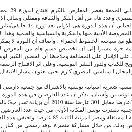
تولى رئيس الحكومة المؤقتة حمادي الجبالي الجمعة 
لمصري وعدد هام من أهل الفكر والثقافة وممثلي وسائل الإع
الوطنية والدولية. وفي كلمة مقتضبة قال الجبالي أن هذه الدورة هي الأولى بعد
المعروضة الأدبية منها والفكرية والسياسية والعلمية وهذا ال
طع مع سياسة الخطوط الحمراء
.
وأضاف أن الثورة لا يمكن
كلمة حرة مشيرا إلى ان تخصيص قسم هام من المعرض ل
 على الإقبال على المطالعة وملاحظا أن الحضور الكبير لوس
يج للكتاب ولدور النشر التونسية. وعلى اثر الافتتاح الرسمي
لمحلل السياسي المصري كارم يحيى بعنوان مسار الانتقال 
أمسية شعرية اسبانية تونسية بالاشتراك مع جمعية دارسي ال
 تونسيين وأسبان، يذكر ان عدد العارضين في هذه الدورة ا
عارضا مقابل 301 عارضا سنة 0
لة ومصر المرتبة الثانية 85 عارضا
.
وتحتفي هذه الد
 وذلك من خلال مشاركة متميزة لوفد رسمي من كبار ر