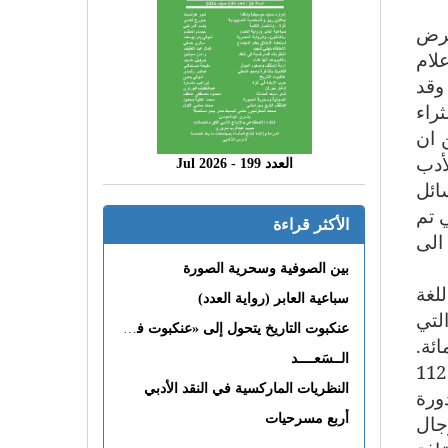
بقصر المعارض بالكرم افتتاح الدورة 29 لمعرض
لام
 ثورة 14 جانفي/يناير وقد
ثراء
 ان
أدب
العدد 199 - 2026 Jul
ائل
 تم
الأكثر قراءة
الى
بين الصوفية وسحرية الصورة
لغة
سباعية العابر (رواية العدد)
لتي
عنكبوت التاريخ يتحول إلى «عنكبوت فى القلب»
201 أي بزيادة تقدر ب5 بالمائة.
الــسَعــــد
وتشهد الدورة مشاركة 24 بلدا بين عربية وأجنبية تصدرت تونس المكانة الأولى من حيث عدد العارضين 112
النظريات الماركسية في النقد الأدبي
ورة
جال
أربع مسرحيات