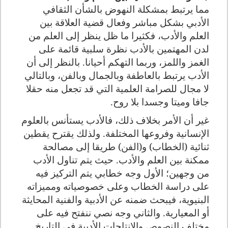
مما يرتبط بمشكلة النهوض بالشأن الثقافي
الأدبي بشكل مباشر وفعال قضية العلاقة بين
العلم والأدب، فكثيرا ما ظل ينظر إلى العلم من
لدن المهتمين بالأدب نظرة سلبية قائمة على
الغمز واللمز، وربما التهكم أحيانا. بالنظر إلى أن
الأدب يرتبط بالعاطفة وبالجمال وبالفن، وبالتالي
لا مجال للصرامة العلمية التي قد تجعل منه حقلا
جافا وميتا وجسدا بلا روح.
غير أن الأمر بخلاف ذلك، فالأدب يستأنس بالعلوم
الإنسانية وفروعها المختلفة. ولذلك يقترح يقطين
ثنائية (الخطاب) و(الفن) طريقا إلى مصالحة
ممكنة بين العلم والأدب. حيث يتم تناول الأدب
من وجهين؛ الأول وجه خطابي يتم التركيز فيه
على دراسة الخطاب وعلى خصوصياته ومميزاته
البنيوية، فيبحث ضمنه عن الأدبية والفنية المحايثة
أو المعيارية. والثاني وجه نصي ننفتح فيه على
مختلف النصوص والإنتاجات الأدبية في التاريخ