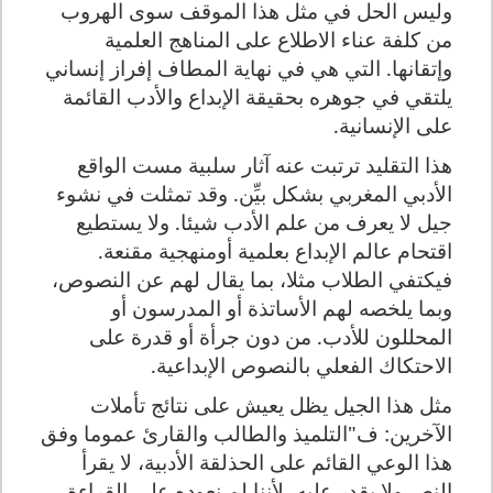
وليس الحل في مثل هذا الموقف سوى الهروب
من كلفة عناء الاطلاع على المناهج العلمية
وإتقانها. التي هي في نهاية المطاف إفراز إنساني
يلتقي في جوهره بحقيقة الإبداع والأدب القائمة
على الإنسانية.
هذا التقليد ترتبت عنه آثار سلبية مست الواقع
الأدبي المغربي بشكل بيِّن. وقد تمثلت في نشوء
جيل لا يعرف من علم الأدب شيئا. ولا يستطيع
اقتحام عالم الإبداع بعلمية أومنهجية مقنعة.
فيكتفي الطلاب مثلا، بما يقال لهم عن النصوص،
وبما يلخصه لهم الأساتذة أو المدرسون أو
المحللون للأدب. من دون جرأة أو قدرة على
الاحتكاك الفعلي بالنصوص الإبداعية.
مثل هذا الجيل يظل يعيش على نتائج تأملات
الآخرين: ف"التلميذ والطالب والقارئ عموما وفق
هذا الوعي القائم على الحذلقة الأدبية، لا يقرأ
النص ولا يقدر عليه، لأننا لم نعوده على القراءة