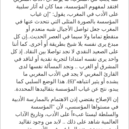
افتقد لمفهوم المؤسسة، مما كان له آثار سلبية
على الأدب في المغرب، يقول: "إن غياب
المؤسسة بالصورة المثلى التي نتحدث عنها في
المغرب جعل تواصل الأجيال شبه منعدم أو
منقطع تماما ولا سيما في العصر الحديث..إن كل
مبدع يرى نفسه بلا شيخ بطريقة أو أخرى. كما أننا
على الصعيد النقدي لا نجد تواصلا بين النقاد. إذ كل
واحد يرى نفسه امتدادا لتجربة نقدية أو لناقد في
المشرق أو الغرب .. ونجد المسألة نفسها لدى
القارئ المغربي لا يجد في الأدب المغربي ما
يشده أو يثير انتباهه"(6). هذا الوضع السلبي كما
يبدو، نتج عن غياب المؤسسة بتقاليدها المحددة.
إن الإصلاح يقتضي إذن الاهتمام بالممارسة الأدبية
في مستواها المؤسسي، لأن "المؤسسة
والسلطة ليستا عبءاً على الأدب، وتاريخ الآداب
العالمية شاهد على ذلك .. لابد من وجود تقاليد
أدبية محددة تستند إليها في فهم الأدب وتقويمه.