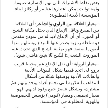
بعض نقاط الاشتراك التي تهم الإنسانية عموما.
وثمة ثوابت يمكن اعتبارها عناصر أو ركائز لبناء
المؤسسة الأدبية المطلوبة:
-
معيار العلاقة بين الراوي والشاعر
؛ أي العلاقة
بين المبدع وناقل الإبداع الذي يحتل مكانة الشيخ
أو المورد. أي أن الإبداع لابد له من نموذج مقدس
دو سلطة رمزية يصدر عنها المبدع ويستلهم منها
أصول الصنعة. فهو بمثابة الشيخ الذي تحدث عنه
الموروث الشعبي:(الشّيخ بْلا شِيخ مَاشي شِيخ).
-
معيار الرواية
؛ أي نقل الإبداع عبر محيط قريب
يروج له، اتخذ قديما شكل البيوتات الأدبية
والعائلات الأدبية بوصفها شكلا من أشكال
المذاهب الفكرية التي تجمع أفراد يوحد بينهم همّ
مشترك، ويشكل عنصرَ جمع وقوة لديهم. فهو
معيار تجميعي ومعيار (قومي) يؤسس للخصوصية
وللهوية المطلوبة في المؤسسة.