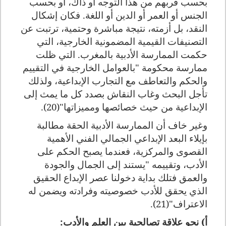
بحسب قربهم من هذا التوجه أو ذاك، أو بحسب
الجنس أو العمر أو الدين أو اللغة. فكان إشكال
النقد، بل أزمته، نتيجة مباشرة وحتمية، ترتبت عن
التصنيفات القيمية المضمونية الخارجية، التي
حكمت الممارسة الأدبية بالمغرب. التي ظلت
ممارسة محكومة "بالعوامل الخارجية في التقييم
والحكم والتعاطف مع التجارب الإبداعية، ولذلك
تأجل البحث وغاب النقاش بصدد كل ما يمث إلى
الإبداعية من حيث خصائصها ومميزاتها"(20).
وغير خاف أن الممارسة الأدبية الحقة مطالبة
بإيلاء البعد الإبداعي الجمالي الفني الأهمية
القصوى والمركزية، فعندما يصبح الحكم على
الأدب، وتقييمه "يستند إلى الجمال والجودة
والعمق فتلك بداية دخولنا عصر الإبداع الحقيق
الذي يحقق للأدب خصوصيته وفرادته ويضمن له
الاعتراف"(21).
أ) نحو علاقة تصالحية بين العلم والأدب: