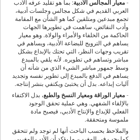
-
معيار المجالس الأدبية
: بما هو تقليد عرفه الأدب
العربي القديم في شكل مجالس وجلسات أدبية،
تجمع مبدعين ومتلقين كما هو الشأن مع المقامة
وأدب النقائض، ساهمت في تطويرها الجهات
الحاكمة من الخلفاء والأمراء والولاة. وهو معيار
يساهم في الترويج للبضاعة الأدبية، ويساهم في
تقريب وجهات النظر، التي تحتك بالإبداع بشكل
مباشر وتساهم في تطويره. لأنه يلقي بالمبدع
وسط جمهور مباشر الشيء الذي من شأنه أن
يساهم في الدفع بالمبدع إلى تطوير نفسه وتجديد
آليات إبداعه. بدل أن يختبئ ويكتفي بنشر إنتاجه.
-
معيار الوراقة ومعيار النسخ والطبع
، بدل الاكتفاء
بالإلقاء الشفهي. وهي عملية تحقق الوجود
الفعلي للإبداع والإنتاج الأدبي، فيصبح مادة
ملموسة ومتحققة.
والملاحظ بحسب الباحث أنها لم توجد ولم تتحقق
كما يجب في المغرب، ما يؤكد أن الأدب المغربي