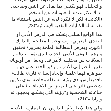
والتحليل. فهو يكتفي بما يقال عن النص وصاحبه،
لذلك تكثر عنده المعلومات عن الشخص
(الكاتب)، لكن لا فكرة لديه عن النص باستثناء ما
تقدمه له الكتابات النقدية الإنشائية"(23).
هذا الواقع السلبي يتحكم في الدرس الأدبي أو
النقدي المغربي، ويستوجب المعالجة والتدارك
الآنيين، ويفرض المطالبة الملحة بضرورة تحقيق
وترهين الوعي الأدبي الجديد، الذي يؤمن بتدقيق
العلاقات بين مختلف الأطراف، ويجعل من أولوياته
تغيير النظر إلى الأدب، وتركيز الجهد على فهم
ظواهره فهما علميا، وإيجاد إنسان/ قارئ/ طالب/
ناقد/ دارس، ذي رؤية مستقلة وخاصة، وذي تكوين
شخصي قادر على التمييز بين الاشياء بناءً على
قناعاته الشخصية و"رؤيته التي يشكلها بمجهوداته
وإراداته"(24).
وفي هذا الإطار يبَيِّن الدارس أن الممارسة الأدبية