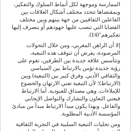
الممارسة وموجهة لكل أنماط السلوك والتفكير،
وبمقتضاها تتحدد مختلف أشكال العلاقات بين
الفاعلين الثقافيين من جهة بينهم وبين مختلف
القضايا التي تنصب عليها جهودهم أو ينصرف إليها
تفكيرهم"(14).
إلا أن الراهن المغربي، ومن خلال التحولات
المرصودة، يفرض أن تتوقف هذه التبعية،
وتتأسس علاقة جديدة بين الطرفين، تقوم على
رؤية جديدة تؤمن بالارتباط بين السياسي
والثقافي الأدبي. وفرق كبير بين (التبعية) وبين
(الارتباط)؛ لأن التبعية تعني الارتهان والخضوع
للإملاءات، وهي مصداق للعبودية. أما الارتباط
فيعني التعاون والتشارك والتواصل الإيجابي
والفاعل. وبهذا يكون مبدأ الارتباط مبدأ من مبادئ
المؤسسة الأدبية المطلوبة.
ومن تجليات التبعية السلبية في التجربة الثقافية