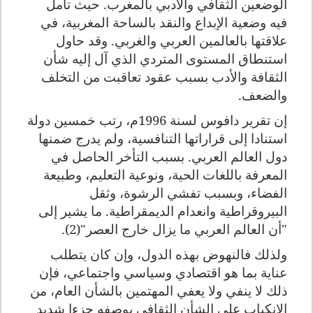
الوضعين الثقافي والأدبي بالمغرب. حيث تأمل
فيه وضعية الإبداع والنقد
بالساحة المغربية، في
علاقتها بالعالمين العربي والغربي. وقد حاول
استنطاق المستوى المتردي الذي آل إليه شأن
الثقافة والأدب بسبب عقود تعاقبت من التخلف
والضعف.
إن تقرير دافوس لسنة 1996م، رتب خمسين دولة
استنادا إلى قراراتها التنافسية، ولم يدرج ضمنها
دول العالم العربي. بسبب التأخر الحاصل في
المعرفة باللغات الحية، ونوعية التعليم، وطبيعة
الفضاء، وبسبب تفشي الرشوة، وثقل
البيروقراطية وانعدام الديمقراطية. ما يشير إلى
"أن العالم العربي ما يزال خارج العصر"(2).
ولذلك فالنهوض بهذه الدول، وإن كان يتطلب
عناية بما هو اقتصادي وسياسي واجتماعي، فإن
ذلك لا ينفي ولا يعفي المهتمين بالشأن العام، من
الانكباب على الشأن الثقافي بوصفه جزءا شديد