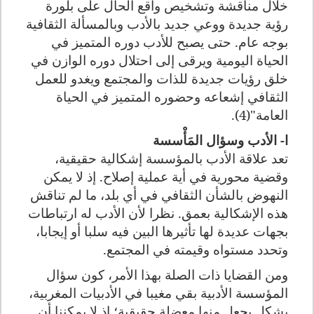
خلال مناقشة وتشخيص واقع الحال على بلورة
رؤية جديدة ووعي جديد بالأدب وبالمسألة الثقافية
بوجه عام. حتى يصبح للأدب دوره المتميز في
الحياة اليومية ويرقى إلى احتلال دوره الوازن في
خلق رؤيات جديدة للذات والمجتمع ويغدو للعمل
الثقافي إشعاعه وحضوره المتميز في الحياة
العامة"(4).
ا- الأدب وسؤال المَأْسسة
تعد علاقة الأدب بالمؤسسة إشكالية حقيقية،
وقضية محورية في أية عملية إصلاح. إذ لا يمكن
النهوض بالشأن الثقافي في أي بلد، ما لم تناقش
هذه الإشكالية بعمق. نظرا لأن الأدب له ارتباطات
بجهات عديدة لها تأثيرها البين فيه سلبا أو إيجابا،
وتحدد مستواه وقيمته في المجتمع.
ومن القضايا ذات الصلة بهذا الأمر، كون سؤال
المؤسسة الأدبية بقي مغيبا في الأدبيات المغربية،
بشكل يجعل منها معضلة حقيقية؛ إذ لا يمكننا أن