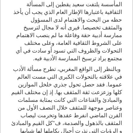
المأسسة يلتفت سعيد يقطين إلى المسألة
الثقافية باعتبارها الإطار العام الذي يجب أن يأخذ
حظه من البحث والاهتمام لدى المسؤول
والمثقف تخصيصا. فيرى أنه لا مجال لترسيخ
ممارسة أدبية حقة وفاعلة ما لم ينصب الاهتمام
على الشروط الثقافية العامة، وعلى مختلف
التحولات والظروف التي تسود أو سادت في أي
مجتمع يراد ترسيخ الممارسة الأدبية فيه.
وبالنظر إلى الواقع المغربي، تطرح مسألة الأدب
في علاقته بالتحولات الكبرى التي مست العالم
عموما. فقد حصل تحول جذري خلخل الموازين
كلها وزعزعت ثقة المثقف بها. إذ إن مختلف القيم
والمبادئ والقناعات التي كانت بمثابة مسلمات
وعناصر موجهة للمثقف خلال النصف الأول من
القرن الماضي انفرط عقدها وتخرمت ليصاب
المثقف بالذهول والصدمة، ف"كل القيم والمبادئ
و الرؤيات التي نذرت أجيال بكاملها لها شبابها