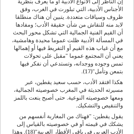
إن الناظر إلى الأنواع الأدبية أو ما يعرف بنظرية
الأجناس الأدبية، التي تبلورت في الغرب، وفق
ظروف وسياقات متعددة. يتبين أن هناك منطلقا
لابد منه للنقاش من شأن حقيقة الأدب؛ ومفادها
أن القيم الفنية الجمالية التي تشكل محور البحث
في المسألة الأدبية ظلت عموما محيدة وهامشية،
مع أن غياب هذه القيم أو التفريط فيها أو إهمالها
يعني أن المجتمع عموما "مقبل على تحولات
تمس وجوده ووجدانه، وتستدعي أن نفكر فيها
بتمعن وتأمل"(17).
هكذا افتقد الأدب، حسب سعيد يقطين، عبر
مسيرته الحديثة في المغرب خصوصيته الجمالية،
ومعها خصوصيته النوعية. حتى أصبح ينعت باللمز
والتنقيص والتشكيك.
يقول يقطين: "فهناك من المغاربة أنفسهم من
يشكك في قيمته أو في خصوصيته بالقياس إلى
الأدب العربي في باقي الأقطار العربية"(18). وهذا