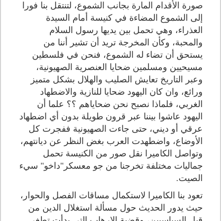
صورة الأقدام المارة بجانب الشموع، لتنتقل بنا فورا
إلى الشموع المضاءة في كنيسة أمام السيدة
العذراء، وهي تحمل بين يديها رسول السلام
والمحبة، وكأن المخرجة تريد أن تشير أننا من
يستحق أن تضاء له الشموع، فنحن في فلسطين
مسيحيين ومسلمين ضحايا العنصرية الصهيونية،
وعبر التاريخ تعايش الصليب والهلال بشكل متميز
ورائع، وان كان اليهود ضحايا للنازية والاضطهاد
الغربي، فلماذا نصبح نحن ضحاياهم ؟؟ علما أن
اليهود عاشوا بيننا عبر قرون طويلة بدون أي اضطهاد
عرقي أو ديني، حتى جاءت الصهيونية ففجرت كل
الأوضاع، واضطهدت العرب بغض النظر عن ديانتهم،
وتواصل الكاميرا نقل صور من الكنيسة تحمل
جماليات مختلفة تخرجنا من جو معسكر"داخو" سيء
الصيت.
تعود بنا الكاميرا لاستكمال مساقات الفصل والحوار،
حيث يدور الحديث حول مسألة استغلال الدين من
قبل السياسيين، وقضية الإرهاب التي بدأت تطغى