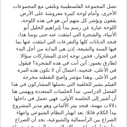
تصل المجموعة الفلسطينية وتلتقي مع المجموعات
الأخرى، وأمام لوحة كبيرة مفروشة على الأرض
يقفون ويؤشر كل منهم أين هو في هذه اللوحة،
اللوحة عبارة عن رسم يبدأ بإبراهيم الخليل أبو
الأنبياء، والشجرة التي انبثقت عنه حتى يومنا هذا،
فنجد الديانات كلها والتفرعات التي انبثقت عنها بما
فيها السنة والشيعة، إذن هي البداية من أجل البدء
في الحوار، فحين توجه إحدى المشاركات سؤالا
لطارق يغمور: أين أنت في هذه الشجرة؟ فيقول
في الأعلى، فتجيبه..احتمال أن لا تكون هذه المرة
في الأعلى..وهذا مؤشر واضح التقطته مخرجة
الفيلم يشير للخلفية التي يحملها المشاركون في هذا
الفصل الدراسي. تبدأ الجلسات المتعددة ويهمني هنا
أن أشير إلى الجلسة الأولى، فهي تحمل في داخلها
دلالات مهمة، فنجد بيتر الألماني وهو مدير المشروع
يبدأ الكلام قائلا: بعد انهيار النظام الشيوعي وانتهاء
الصراع بين الرأسمالية والشيوعية، نجد أن الصراع
بدأ يتحول لصراع بين الإسلام وبين المسيحية، صراع