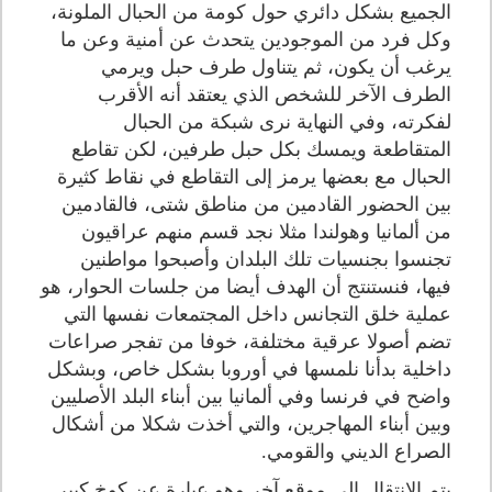
الجميع بشكل دائري حول كومة من الحبال الملونة،
وكل فرد من الموجودين يتحدث عن أمنية وعن ما
يرغب أن يكون، ثم يتناول طرف حبل ويرمي
الطرف الآخر للشخص الذي يعتقد أنه الأقرب
لفكرته، وفي النهاية نرى شبكة من الحبال
المتقاطعة ويمسك بكل حبل طرفين، لكن تقاطع
الحبال مع بعضها يرمز إلى التقاطع في نقاط كثيرة
بين الحضور القادمين من مناطق شتى، فالقادمين
من ألمانيا وهولندا مثلا نجد قسم منهم عراقيون
تجنسوا بجنسيات تلك البلدان وأصبحوا مواطنين
فيها، فنستنتج أن الهدف أيضا من جلسات الحوار، هو
عملية خلق التجانس داخل المجتمعات نفسها التي
تضم أصولا عرقية مختلفة، خوفا من تفجر صراعات
داخلية بدأنا نلمسها في أوروبا بشكل خاص، وبشكل
واضح في فرنسا وفي ألمانيا بين أبناء البلد الأصليين
وبين أبناء المهاجرين، والتي أخذت شكلا من أشكال
الصراع الديني والقومي.
يتم الانتقال إلى موقع آخر وهو عبارة عن كوخ كبير