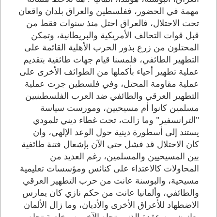
مهمة في الحضور، ففلسطين والعراق بلدان واقعان
تحت الاحتلال، فالعراق احتل منذ سنوات فقط من
قبل قوات التحالف الأمريكية والبريطانية، وتمكن
المحتلون من زرع بذور الحرب الأهلية القائمة على
التطهير الطائفي، فلمسنا قيام جهات طائفية بتقديم
عملية تطهير أحياء بأكملها من الطوائف الأخرى على
عملية مقاومة المحتل، وفي فلسطين جرت عملية
التطهير العرقي والطائفي ضد العرب الفلسطينيين
مسلمين كانوا أم مسيحيين، ومورست سياسة
"الترانسفير" وما زالت، تحت غطاء ديني تلمودي
يستند إلى أسطورة دينية حول الوعد الإلهي، وان
كان الاحتلال قد فشل حتى الآن بإشعال فتنة طائفية
بين المسيحيين والمسلمين، رغم العديد من
المحاولات كالاعتداء على كنائس ومؤسسات تعليمية
مسيحية، والبوسنة عانت من حرب التطهير العرقي
والطائفي، وألمانيا عانت من حكم نازي كان يمارس
الاضطهاد للأعراق الأخرى والأديان، وما زال الألمان