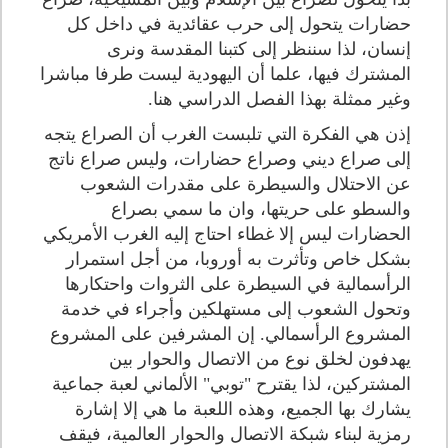
حضارات يتحول إلى حرب عقائدية في داخل كل
إنسان، لذا سننظر إلى كتبنا المقدسة ونرى
المشترك فيها، علما أن اليهودية ليست طرفا مباشرا
وغير ممثلة بهذا الفصل الدراسي هنا.
إذن هي الفكرة التي تلبست الغرب أن الصراع يتجه
إلى صراع ديني وصراع حضارات، وليس صراع ناتج
عن الاحتلال والسيطرة على مقدرات الشعوب
والسطو على حريتها، وان ما سمي بصراع
الحضارات ليس إلا غطاء احتاج إليه الغرب الأمريكي
بشكل خاص وتأثرت به أوروبا، من أجل استمرار
الرأسمالية في السيطرة على الثروات واحتكارها
وتحول الشعوب إلى مستهلكين وأجراء في خدمة
المشروع الرأسمالي. إن المشرفين على المشروع
يهدفون لخلق نوع من الاتصال والحوار بين
المشتركين، لذا يقترح "توبي" الألماني لعبة جماعية
يشارك بها الجميع، وهذه اللعبة ما هي إلا إشارة
رمزية لبناء شبكة الاتصال والحوار العالمية، فيقف