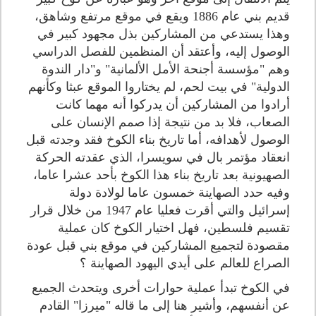
قديم بني عام 1886 ويقع في موقع مرتفع وشاهق،
وهذا يستدعي من المشاركين بذل مجهود كبير في
الوصول إليه، وأعتقد أن المنظمين للفصل الدراسي
وهم "مؤسسة أجنحة الأمل الألمانية" و"دار الندوة
الدولية" في بيت لحم، لم يختاروا الموقع عبثا وكأنهم
أرادوا من المشاركين أن يدركوا أنه مهما كانت
الصعاب، فلا بد من نتيجة إذا صمم الإنسان على
الوصول لأهدافه، أما تاريخ بناء الكوخ فقد وجدته قبل
انعقاد مؤتمر بال في سويسرا، الذي عقدته الحركة
الصهيونية بعد تاريخ بناء هذا الكوخ بأحد عشرا عاما،
وفيه حدد الصهاينة خمسون عاما لولادة دولة
إسرائيل والتي أقرت فعليا عام 1947 من خلال قرار
تقسيم فلسطين، فهل اختيار الكوخ كان عملية
مقصودة لتجميع المشاركين في موقع بني قبل عودة
الصراع للعالم على أيدي اليهود الصهاينة ؟
في الكوخ تبدأ عملية حوارات أخرى ويتحدث الجميع
عن أنفسهم، وأشير هنا إلى ما قاله "ميرزا" القادم