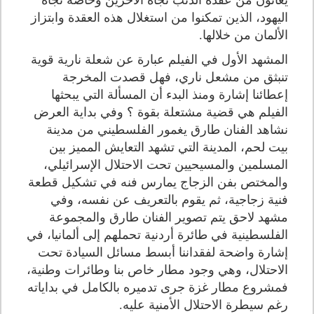
يعانون من عقدة الذنب تجاه الآخرين وخاصة تجاه
اليهود، الذين تمكنوا من استغلال هذه العقدة وابتزاز
الألمان من خلالها.
المشهد الأول في الفيلم عبارة عن شعلة نارية قوية
تنبثق من مشعل ناري، فهل قصدت المخرجة
إعطائنا إشارة ومنذ البدء أن المسألة التي يبحثها
الفيلم هي قضية مشتعلة بقوة ؟ وفي بداية العرض
نشاهد الفنان طارق يغمور الفلسطيني من مدينة
بيت لحم، المدينة التي تشهد التعايش المميز بين
المسلمين والمسيحيين تحت الاحتلال الإسرائيلي،
والمختص بفن الزجاج يمارس فنه في تشكيل قطعة
فنية زجاجية، ثم يقوم بالتعريف عن نفسه، وفي
مشهد لاحق يتم تصوير الفنان طارق والمجموعة
الفلسطينية في طائرة أردنية تحملهم إلى ألمانيا، في
إشارة واضحة لفقداننا أبسط مسائل السيادة تحت
الاحتلال، وهي وجود مطار خاص بنا وطائرات وطنية،
فمشروع مطار غزة جرى تدميره بالكامل في بداياته
رغم سيطرة الاحتلال الأمنية عليه.