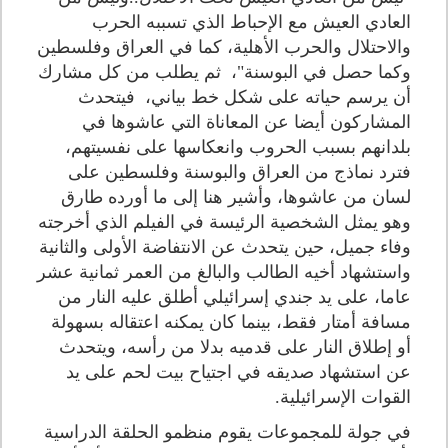
العادي العيش مع الإحباط الذي تسببه الحرب
والاحتلال والحرب الأهلية، كما في العراق وفلسطين
وكما حصل في البوسنة"، ثم يطلب من كل مشارك
أن يرسم حياته على شكل خط بياني، فيتحدث
المشاركون أيضا عن المعاناة التي عاشوها في
بلدانهم بسبب الحروب وانعكاسها على نفسيتهم،
فترد نماذج من العراق والبوسنة وفلسطين على
لسان من عاشوها، وأشير هنا إلى ما أورده طارق
وهو يمثل الشخصية الرئيسة في الفيلم الذي أخرجته
وفاء جميل، حين يتحدث عن الانتفاضة الأولى والثانية
واستشهاد أخيه الطالب والبالغ من العمر ثمانية عشر
عاما، على يد جندي إسرائيلي أطلق عليه النار من
مسافة أمتار فقط، بينما كان يمكنه اعتقاله بسهولة
أو إطلاق النار على قدميه بدلا من رأسه، ويتحدث
عن استشهاد صديقه في اجتياح بيت لحم على يد
القوات الإسرائيلية.
في جولة للمجموعات يقوم منظمو الحلقة الدراسية