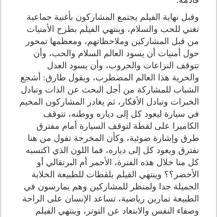
قادمة.
وقبل نهاية الفيلم يجتمع المشاركون بأغنية جماعية
تغني للحب والسلام، وينتهي الفيلم بطرح الأمنيات
من قبل المشاركين وملاحظاتهم، ومعظمها تمحور
حول أمنيات أن يسود العالم السلام والحب، وأن
تتوقف النزاعات والحروب، وأن يسود العدل
والحرية هذا العالم المضطرب، ويقول طارق: أشجع
الشباب للمشاركة من أجل البحث عن الذات وتبادل
الخبرات وتبادل الأفكار، ثم يغادر المشاركون المخيم
في سيارة ليعود كل إلى دياره ووطنه، تتوقف
الكاميرا على لقطة لتوقف السيارة أمام مفترق
طرق وإشارة ضوئية، وكأن المخرجة تقول من هنا
نفترق ويعود كل إلى دياره، فما اللون الذي اكتسبه
كل منا خلال هذه الفترة، الأحمر أم البرتقالي أو
الأخضر؟؟ وينتهي الفيلم بلقطات للطبيعة الخلابة
الجميلة جدا ولمنظر للمشاركين وهم يمارسون في
الطبيعة تمارين رياضية، تساعد الإنسان على الراحة
وصفاء النفس والابتعاد عن التوتر، وينتهي الفيلم