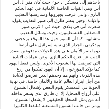
بأخذهم إلى معسكر "داخو"، حيث كان مقر أل أس
أس وهي القوات الخاصة الألمانية في عهد الحكم
النازي، والتي عرفت بجبروتها وممارستها التعذيب
والابادة، وحين ينظر طارق إلى صور التعذيب يقول:
شعرت أني في بلادي، حيث في ذاكرتي صور
المعتقلين الفلسطينيين، وحيث وسائل التعذيب
متشابهة، كما أن السور حول هذا الموقع يزعجني
ويذكرني بالجدار الذي تبنيه إسرائيل على أرضنا.
دوما يصر الألمان على هذه الجولات مدفوعين بعقدة
الذنب عن فترة الحكم النازي، وعن عمليات الابادة
التي تعرضت لها الشعوب الأخرى، وليس فقط اليهود
كما يؤكد المؤرخون، إلا أن اليهود تمكنوا من زرع
هذه الفرية، وأنهم هم وحدهم الذين تعرضوا للابادة
من أجل ابتزاز العالم عامة والألمان خاصة، في نهاية
الجولة في المعسكر يقوم البعض بإشعال الشموع
على أرواح الضحايا، إلا أن طارق الذي يشعر بداخله
أنه من يمثل الضحايا الحقيقيين لا يشعل الشموع،
ويمر من جانب الشموع المشتعلة فتلتقط الكاميرا