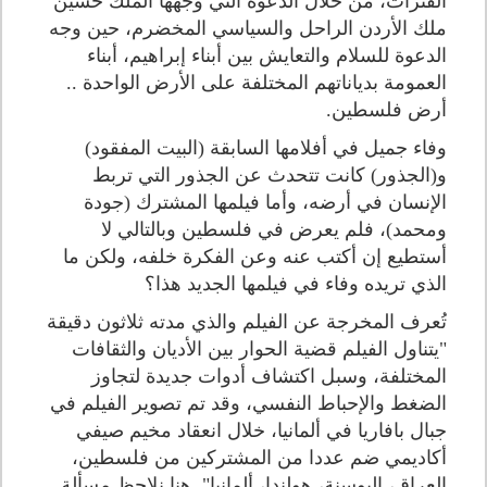
الفترات، من خلال الدعوة التي وجهها الملك حسين
ملك الأردن الراحل والسياسي المخضرم، حين وجه
الدعوة للسلام والتعايش بين أبناء إبراهيم، أبناء
العمومة بدياناتهم المختلفة على الأرض الواحدة ..
أرض فلسطين.
وفاء جميل في أفلامها السابقة (البيت المفقود)
و(الجذور) كانت تتحدث عن الجذور التي تربط
الإنسان في أرضه، وأما فيلمها المشترك (جودة
ومحمد)، فلم يعرض في فلسطين وبالتالي لا
أستطيع إن أكتب عنه وعن الفكرة خلفه، ولكن ما
الذي تريده وفاء في فيلمها الجديد هذا؟
تُعرف المخرجة عن الفيلم والذي مدته ثلاثون دقيقة
"يتناول الفيلم قضية الحوار بين الأديان والثقافات
المختلفة، وسبل اكتشاف أدوات جديدة لتجاوز
الضغط والإحباط النفسي، وقد تم تصوير الفيلم في
جبال بافاريا في ألمانيا، خلال انعقاد مخيم صيفي
أكاديمي ضم عددا من المشتركين من فلسطين،
العراق، البوسنة، هولندا، ألمانيا". هنا نلاحظ مسألة