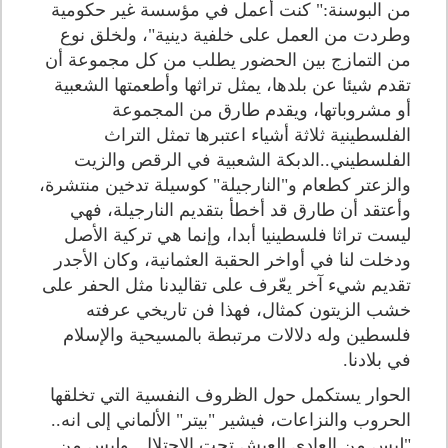
من البوسنة:" كنت أعمل في مؤسسة غير حكومية
وطردت من العمل على خلفية دينية"، ولخلق نوع
من التمازج بين الحضور يطلب من كل مجموعة أن
تقدم شيئا عن بلدها، يمثل تراثها وأطعمتها الشعبية
أو مشروباتها، ويقدم طارق من المجموعة
الفلسطينية ثلاثة أشياء اعتبرها تمثل التراث
الفلسطيني..الدبكة الشعبية في الرقص والزيت
والزعتر كطعام و"النارجيلة" كوسيلة تدخين منتشرة،
وأعتقد أن طارق قد أخطأ بتقديم النارجيلة، فهي
ليست تراثا فلسطينيا أبدا، وإنما هي تركية الأصل
ودخلت لنا في أواخر الحقبة العثمانية، وكان الأجدر
تقديم شيء آخر يعّرف على تقاليدنا مثل الحفر على
خشب الزيتون كمثال، فهذا فن تاريخي عرفته
فلسطين وله دلالات مرتبطة بالمسيحية والإسلام
في بلادنا.
الحوار يستكمل حول الظروف النفسية التي تخلقها
الحروب والنزاعات، فيشير "بيتر" الألماني إلى انه..
"ليس من العادي العيش تحت الاحتلال..وليس من