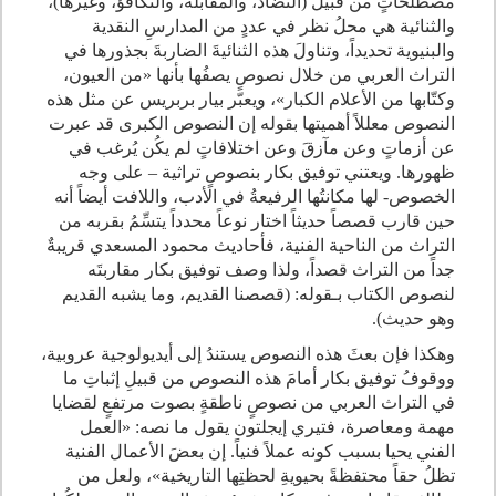
مصطلحاتٍ من قبيل (التضاد، والمقابلة، والتكافؤ، وغيرها)،
والثنائية هي محلُ نظر في عددٍ من المدارسِ النقدية
والبنيوية تحديداً، وتناولَ هذه الثنائيةَ الضاربةَ بجذورها في
التراث العربي من خلال نصوصٍ يصفُها بأنها «من العيون،
وكتّابها من الأعلام الكبار»، ويعبّر بيار بربريس عن مثل هذه
النصوص معللاً أهميتها بقوله إن النصوص الكبرى قد عبرت
عن أزماتٍ وعن مآزقَ وعن اختلافاتٍ لم يكُن يُرغب في
ظهورها. ويعتني توفيق بكار بنصوصٍ تراثية – على وجه
الخصوص- لها مكانتُها الرفيعةُ في الأدب، واللافت أيضاً أنه
حين قارب قصصاً حديثاً اختار نوعاً محدداً يتسِّمُ بقربه من
التراث من الناحية الفنية، فأحاديث محمود المسعدي قريبةٌ
جداً من التراث قصداً، ولذا وصف توفيق بكار مقاربتَه
لنصوص الكتاب بـقوله: (قصصنا القديم، وما يشبه القديم
وهو حديث).
وهكذا فإن بعثَ هذه النصوص يستندُ إلى أيديولوجية عروبية،
ووقوفُ توفيق بكار أمامَ هذه النصوص من قبيلِ إثباتِ ما
في التراث العربي من نصوصٍ ناطقةٍ بصوت مرتفعٍ لقضايا
مهمة ومعاصرة، فتيري إيجلتون يقول ما نصه: «العمل
الفني يحيا بسبب كونه عملاً فنياً. إن بعضَ الأعمال الفنية
تظلُ حقاً محتفظةً بحيويةِ لحظتِها التاريخية»، ولعل من