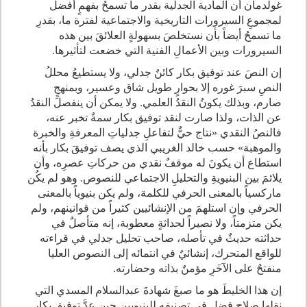
غولدمان أن المادية الجدلية بقدر ما تسمحُ بفهمٍ أفضل
لمجموعِ السيرورات التاريخية والاجتماعية لفترة ما، بقدرِ
ما تسمحُ أيضاً بأن نستخلصَ بسهولةٍ العلائقَ بين هذه
السيرورات وبين الأعمالِ الفنية التي خضعت لتأثيرها.
إن النصَ عند توفيق بكار كائنٌ جدلي، ولا يستطيعُ محللُ
النصِ سبرَ غوره إلا بحوارٍ طويل شاق وعسير، وبمنهجٍ
صارم، وبذلك يكونُ النقدُ العلمي. ولا يمكن أن ينفصلَ النقدُ
عن الذات، ولذا صارت لنقد توفيق بكار سمةٌ تخبر عنه،
فالنصُ النقدي «نتاج حيٌّ لتفاعلِ جدلياتِ المعرفةِ والخبرة
والموهبة» حسب خالد الغريبي الذي يصف توفيقَ بكار بأنه
استطاع أن يكونَ له موقفٌ نقدي من حركاتِ عصرِه، وأن
يلائمَ بين البنيويةِ والتحليلِ الاجتماعي للنصوص. وهو لم يكُن
ماركسياً بالمعنى الحرفي للكلمة، ولم يكن بنيوياً بالمعنى
الحرفي وإن استلهمَ من الإنشائيين كثيراً من قوانينهم، ولم
يكن متزمتاً، ولا نصيراً لحداثةٍ معطوبة، إنه متأصلٌ في
حداثته حديثٌ في تأصله، صاحب تحليل جدلي في قراءته
للواقع المتحرك، إنشائيٌ في انتمائه إلى النصوص العليا
منفتحٌ على الآخَرِ مؤمنٌ بذاته وحضارته.
إن هذا الخليطَ هو ما صبغَ شهادةَ عبدالسلام المسدي التي
نقلها صلاح فضل في تصنيفه للبنيويين حين عدَّ توفيق بكار