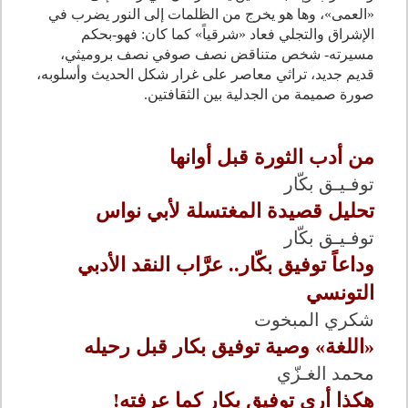
«العمى»، وها هو يخرج من الظلمات إلى النور يضرب في
الإشراق والتجلي فعاد «شرقياً» كما كان: فهو-بحكم
مسيرته- شخص متناقض نصف صوفي نصف بروميثي،
قديم جديد، تراثي معاصر على غرار شكل الحديث وأسلوبه،
صورة صميمة من الجدلية بين الثقافتين.
من أدب الثورة قبل أوانها
توفـيـق بكّار
تحليل قصيدة المغتسلة لأبي نواس
توفـيـق بكّار
وداعاً توفيق بكّار.. عرَّاب النقد الأدبي
التونسي
شكري المبخوت
«اللغة» وصية توفيق بكار قبل رحيله
محمد الغـزّي
هكذا أرى توفيق بكار كما عرفته!