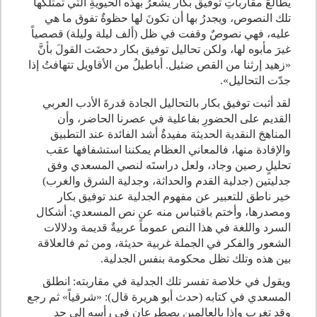
يطالعَ مقارباتِ توفيق بكار يشعرُ بهذه الحيويةِ التي تمتلكُها
تلك النصوص، ويجدرُ بها أن تكونَ لها حظوةٌ تفوق ما هي
عليه، فهي نصوصٌ وقفت في ظل (ألف ليلة وليلة) قصصياً
غيرَ مأبوه لها، ولكن تحاليل توفيق بكار دحضَت القولَ بأنَّ
«زهيد إرثنا من القص ضئيل. أباطيلٌ من الأقاويل تتهافتُ إذا
جدّت التحاليل».
لقد أثبت توفيق بكار بالتحاليل الجادة قدرةَ الأدب العربي
القديم على الحضورِ بفاعلية في عصرنا الحاضر، وأن
المناهجَ النقدية الحديثة مفيدةٌ أشد الفائدة عند التطبيق
والإفادة منها، فالمعاني العظام يمكننا استشفافها عقب
تحليلٍ رصين وجاد، ولعل دراستَه لنصي المسعدي وفق
جدليتين (جدلية القدم والحداثة، وجدلية الشرق والغرب)
خير ناطق للتعبير عن مفهوم الجدلية عند توفيق بكار
ومصدرها، وأختم باقتباس منه عن نص المسعدي: أشكال
السرد واللغة في هذا النص عموماً عربيةٌ قديمة ودلالات
الشعور والفكر في الجملة غربية حديثة، ومن ثم فالعلاقة
بين هذه وتلك تظل محكومة بنفس الجدلية.
ويقول في خلاصة تفسر تلك الجدلية في مقاربته: انطلق
المسعدي في كتابه (حدث أبو هريرة قال): «شرقياً» ثم رجع
وقد تغرب وإذا بالعالمين يصطرعان في رأسه إلى حد