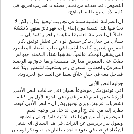
النصوص، فما يقدمُه من تحليل يصفُه بـ«تجاريب نجريها في
كلية الآداب مع طلبة المناهج».
إن الصرامةَ العلمية سمةٌ في تجاريب توفيق بكار، ولكن لا
تجدُ فيها تلك التبعيةَ دون إبداءِ رأي، فهو تأثرٌ بمنهجٍ لا تلبُسُهُ
كاملاً. إن الصرامةَ العلميةَ المتلبسةَ بالحوار تقودُ إلى ما
سيأتي من جدل. يذكر حسينُ الواد عن تحليلِ توفيق بكار
لنصوصٍ شعريةٍ أنَّنا نجدُ أنفسَنا في صلبِ القضايا المعاصرةِ
التي يشقى البحثُ، عالمياً، بنقاشِها شقاءَ الـمُمتع. فهو لم
يصُبّ على النصوصِ معارفَ مقتبسةً وإنما حاورَ بها الرصيدَ
المعرفيَّ بالخطابِ الشعري وهو يستجيبُ للتنظير ويندُّ عنه
فيدخل معه في جدلٍ خلاّق بعيداً عن السذاجةِ الحرباوية.
جدلية النص الأدبي
أفرد توفيقُ بكار موضوعاً بعنوان (في جدليات النص الأدبي)
أدرجَهُ ضمن قسم (شعر قديم) في الجزء الأول من كتابه
(شعريات عربية)، ويرى توفيق بكار أن «النص الأدبي كيفما
نظرنا إليه من الخارجِ أو من الداخلِ من وجهةِ العلمِ
الموضوعية أو من جهةِ النقد الذاتية كائنٌ جدلي بالطبع».
ويقول بيار بربريس عن التراث، في هذا السياق، أنه ينبغي
أن تُعاد قراءته في ضوء «الجدلية التاريخية»، ويذكر لوسيان