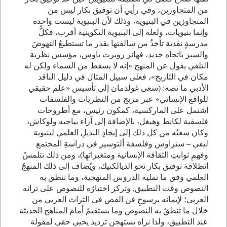
من المتجاوزين، وفي رأيي أن توفيق بكار ليس من
المتجاوزين في البنيوية، وذلك لأن البنيوية ليست واحدة
وإنما بنيويات، ولعله إلى البنيوية التكوينية أقرب، فكلُّ
مدرسةٍ نقدية تأخذُ من سالفتها بقدر ما تستطيعُ النهوضَ
والسيرَ باتجاه جديد، فهانز روبرت ياوس، مؤسس نظرية
التلقي يقول عن المنهج «إنه لا يسقط من السماء ولكن له
مكان في التاريخ»، فعلى سبيل المثال في دليل الناقد
الأدبي ما نصه: (سعى غولدمان إلى تأسيس «علم حقيقي
للواقع الإنساني» عبر مزيج من النظريات والفلسفات
اشتمل على الماركسية، كمكون رئيس، مع أطروحات
فلسفية لكانط وهيغل، بالإضافة إلى آراء بياجيه ولوكاش،
وكان سعيُه من كل ذلك إلى إيجادِ البديلِ العلمي لبنيوية
ليفي – ستراوس وفلسفة ألتوسير في دراسةِ المجتمع
وفهمِ ثوابتِ الثقافة الإنسانية ومتغيراتهِا)، ومن ذلك نتلمسُ
انطلاقةَ توفيق بكار نحو الديالكتيك، ويُضاف إلى ذلك المنهجُ
العلمي وفق ما تمليه الدروس المنهجية، وما تنطق به
النصوص وقت التطبيق, وتركز اختيارُه للنصوص على تراثه
العربي؛ لإيمانه برسوخِ فن القص في التراث العربي من
خلال ما تنطقُ به النصوص وما يستقيمُ أمامَ المناهج الحديثة
عند التطبيق، ولذا نراه يستهجن ترديد يحيى حقي لمقولة