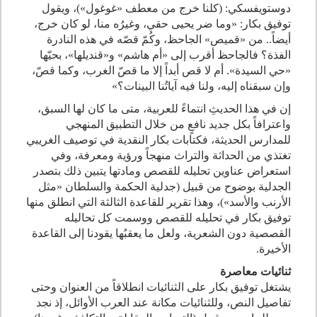
دوستويفسكي: (كلنا خرج من معطف «غوغول»)، ويقول
توفيق بكار: «وما ضر يحيى حقي، وغيرُه منا، لو كان خرج،
أيضاً.. من «قميص» الجاحظ، وكُمّ قصّه في هذه النادرة
الفذة؟ فالجاحظ أقرب إلى «أم هاشم» و«قنديلها»، بحيّها
«حي السيدة». أم لا قص أبداً إلا ما قصّ الغرب، وكما قصّ،
وإن سبقناه إليه، ولنا فيه آياتُنا البينات؟»
إن في هذا الحديثِ انتماءً للعربية، متى ما كان لها السبق،
واعترافاً بكل جديد نافعٍ من خلال التطبيق المنهجي
للمدارس الحديثة، فكتابات بكار النقدية في توصيف الغريبي
تغتذي من الحداثة والتراث منهجاً ورؤية ومعرفة، وفي
استعراض عناوين تحليله للقصص ومادتها يتبين ذلك بتصدر
الجدلية بوضوح من قبيل (جدلية الحكمة والسلطان «مثل
الأرنب والأسد»)، وهذا تقرير للقاعدة الثالثة التي انطلق منها
توفيق بكار في تحليله للقصص ووسمت كل تحاليله
القصصية دون الشعرية، ولعل ما يعقبُها يقودنا إلى القاعدة
الأخيرة.
ثنائيات معاصرة
يشتغل توفيق بكار على الثنائيات انطلاقاً من العنوان وحتى
تفاصيل النص، وللثنائيات مكانة عند العرب الأوائل، إذ نجد