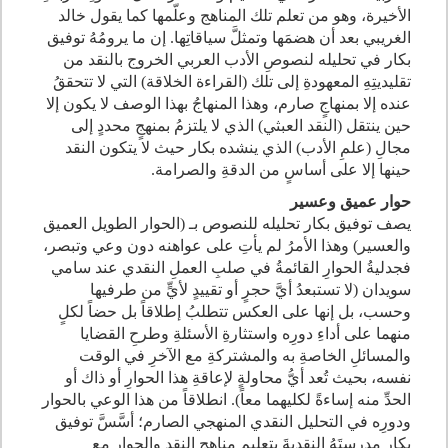
الأخيرة، وهو من تعلم تلك المناهج وعلّمها كما يقول خالد
الغريبي بعد أن هضمَها وتمثلَّ سياقاتِها. إن ما يرومُهُ توفيق
بكار في تحليله لنصوصِ الأدب العربي الخروج بالنقد من
تقليديتِهِ المعهودةِ إلى تلك (القراءة الخلاقة) التي لا تتحققُ
عنده إلا بمنهاجٍ صارم، وهذا المنهاجُ بهذا الوصف لا يكون إلا
حين ينتقل (النقد العبثي) الذي لا يلتزمُ بمنهجٍ محددٍ إلى
مجالِ (علمِ الأدب) الذي ينشده بكار حيث لا يتكون النقد
حينها إلا على أساسٍ من الدقةِ والصرامة.
حوار عميق وعسير
يصف توفيق بكار تحليله للنصوص بـ (الحوار الطويل العميق
والعسير) وهذا الأمرُ لم يأتِ على عواهنه دون وعي وتبصر،
فجدليةُ الحوارِ القائمةُ في صلبِ العملِ النقدي عند سامي
سويدان (لا تستبعدُ أيَّ حجرٍ أو تقييدٍ لأيٍّ من طرفيها
وحسب، بل إنها على العكس تتطلبُ إطلاقاً بل حضاً لكلٍ
منهما على أداءِ دورِه واستثارةِ الأسئلةِ وطرحِ القضايا
والمسائلِ الخاصةِ به والمشتركةِ مع الآخرِ في الوقت
نفسه، بحيث تُعد أيُّ محاولةٍ لإعاقةِ هذا الحوارِ أو ذاك أو
الحدِّ منه إساءةً لكليهما معاً). انطلاقاً من هذا الوعي بالحوار
ودورِه في التحليل النقدي المنهجي الصارم؛ أسَّسَّ توفيق
بكار مدرستَهُ النقديةَ بتعليمِ مناهجِ النقدِ والحوار مع