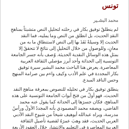
تونس
محمد البشـير
لم ينطلقْ توفيق بكار في رحلته لتحليلِ النص متشبثاً بمناهجِ
النقدِ الحديث، بل انطلق من النص وما يمليه، فما النقد
الحديث إلا وسيلةً نَفَذَ بها إلى النص لاستنطاقِ ما به من
معانٍ، وللوصولِ من خلال التحليلِ إلى نتائجَ لا تتحققُ إلا
بمثلِ هذه الوسائلِ النقدية الحديثة. وُصف بأنه جسر الجامعة
التونسية إلى الحداثة وأحد أبرز مؤصلي الثقافة العربية
المعاصرة. يعرض هنا الباحث محمد البشير سيرة توفيق
بكار المجددة في علم الأدب وكيف واءم بين صرامة المنهج
وحس الناقد المبدع.
ينطلق توفيق بكار في تحليله للنصوص بمعرفة مناهج النقد
الحديث، فهو أولُ من فتحَ أبوابَ الجامعة التونسية على هذه
المناهج، فكان جسرَها إلى الحداثة كما يقول عنه محمد
القاضي، ويصفه محمد المصمودي بأنه المجددُ الأولُ ورأسُ
مدرسة، ويراه عبدالله أبوهيف شيخاً من شيوخِ النقد الأدبي
العربي الحديث، فقد وهبَ عمرَهُ لقضية تأصيلِ الثقافة
العربية المعاصرة في التعليم والانتشار خلال العقودِ الأربعةِ