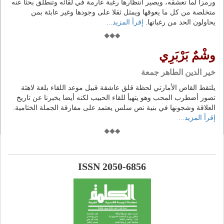
ورمزا لما تعشقه، ويصير انتظارها رغبة عارمة في لقائه وتنطلق بحثا عنه
متخلصة من كل ما يعوقها ويمثل ثقلا على وجودها وغير عابئة بمن
يحاولون الحد من رغباتها.
إقرأ المزيد...
وشْمٌ بَرْبَرِي
خير الدين الطاهر جمعة
يلتقط القاص الأمارتي لحظة قلق عاشقة قبيل موعد اللقاء بلغة لاهثة
تصور أضطرب المحب وهو يتهيأ للقاء الحبيب لكنه أيضا يخبرنا عن تاريخ
العلاقة وشجونها في بنية نص سلس يعتمد على مفارقة الجملة الختامية.
إقرأ المزيد...
ISSN 2050-6856