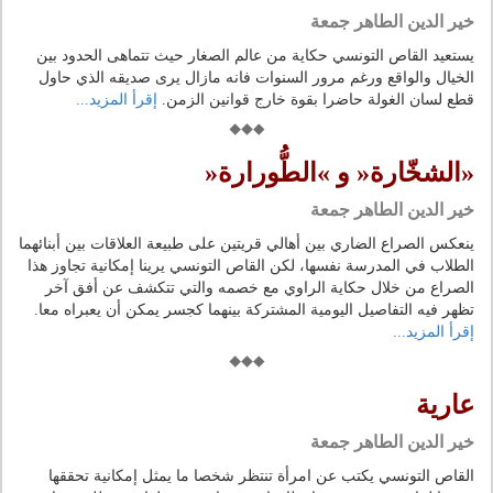
خير الدين الطاهر جمعة
يستعيد القاص التونسي حكاية من عالم الصغار حيث تتماهى الحدود بين
الخيال والواقع ورغم مرور السنوات فانه مازال يرى صديقه الذي حاول
قطع لسان الغولة حاضرا بقوة خارج قوانين الزمن.
إقرأ المزيد...
«الشخّارة« و »الطُّورارة«
خير الدين الطاهر جمعة
ينعكس الصراع الضاري بين أهالي قريتين على طبيعة العلاقات بين أبنائهما
الطلاب في المدرسة نفسها، لكن القاص التونسي يرينا إمكانية تجاوز هذا
الصراع من خلال حكاية الراوي مع خصمه والتي تتكشف عن أفق آخر
تظهر فيه التفاصيل اليومية المشتركة بينهما كجسر يمكن أن يعبراه معا.
إقرأ المزيد...
عارية
خير الدين الطاهر جمعة
القاص التونسي يكتب عن امرأة تنتظر شخصا ما يمثل إمكانية تحققها