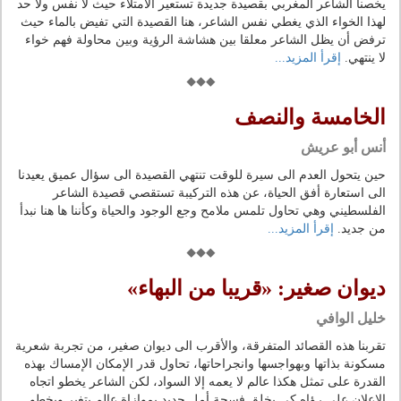
يخصنا الشاعر المغربي بقصيدة جديدة تستعير الامتلاء حيث لا نفس ولا حد
لهذا الخواء الذي يغطي نفس الشاعر، هنا القصيدة التي تفيض بالماء حيث
ترفض أن يظل الشاعر معلقا بين هشاشة الرؤية وبين محاولة فهم خواء
لا ينتهي.
إقرأ المزيد...
الخامسة والنصف
أنس أبو عريش
حين يتحول العدم الى سيرة للوقت تنتهي القصيدة الى سؤال عميق يعيدنا
الى استعارة أفق الحياة، عن هذه التركيبة تستقصي قصيدة الشاعر
الفلسطيني وهي تحاول تلمس ملامح وجع الوجود والحياة وكأننا ها هنا نبدأ
من جديد.
إقرأ المزيد...
ديوان صغير: «قريبا من البهاء»
خليل الوافي
تقربنا هذه القصائد المتفرقة، والأقرب الى ديوان صغير، من تجربة شعرية
مسكونة بذاتها وبهواجسها وانجراحاتها، تحاول قدر الإمكان الإمساك بهذه
القدرة على تمثل هكذا عالم لا يعمه إلا السواد، لكن الشاعر يخطو اتجاه
الإعلان على رؤاه كي يخلق فسحة أمل جديد بموازاة عالم يتغير ويخطو