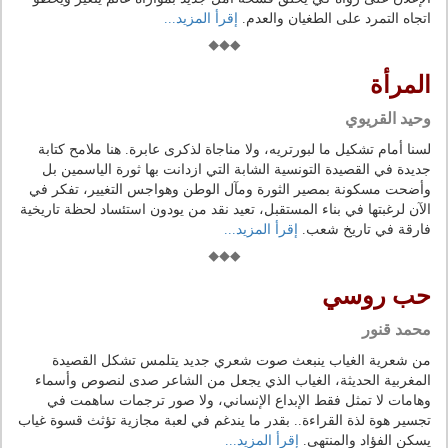
اتجاه التمرد على الطغيان والعدم.
إقرأ المزيد...
المرأة
وحيد القريوي
لسنا أمام تشكيل ما لبورتريه، ولا مناجاة لذكرى عابرة. هنا ملامح كتابة
جديدة في القصيدة التونسية الشابة التي ازدانت بها ثورة الياسمين بل
وأضحت مسكونة بمصير الثورة ومآل الوطن وهواجس التغيير، تفكر في
الآن لرغبتها في بناء المستقبل، تعيد نقد من يودون استئساد لحظة تاريخية
فارقة في تاريخ شعب.
إقرأ المزيد...
حب روسي
محمد قنور
من شعرية الغياب ينبعث صوت شعري جديد يتلمس تشكل القصيدة
المغربية الحديثة، الغياب الذي يجعل من الشاعر صدى لنصوص وأسماء
وهامات لا تمثل فقط الإبداع الإنساني، ولا صور ترجمات ساهمت في
تجسير هوة لذة القراءة.. بقدر ما يندغم في لعبة مجازية تؤثث قسوة غياب
يسكن الفؤاد والمنتهى.
إقرأ المزيد...