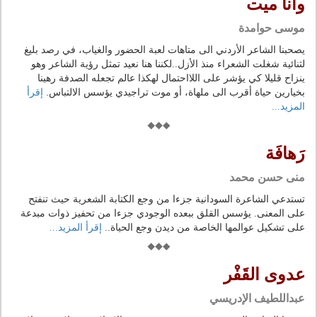
وأنا ميت
موسى حوامدة
يصحبنا الشاعر الأردني الى متاهات لعبة الحضور والغياب، في رصد بليغ
لثنائية شغلت الشعراء منذ الأزل..لكننا هنا نعيد تمثل رؤية الشاعر وهو
ينزاح قليلا كي يؤشر على اللااحتمال لهكذا عالم تجعله الصدفة رهينا
بخيارين حياة أقرب الى ملهاة، أو موت تراجيدي يؤسس الالتباس.
إقرأ
المزيد...
رَهافَة
منى حسن محمد
تستدعي الشاعرة السودانية جزءا من وجع الكتابة الشعرية حيث تنفتح
على المعنى. يؤسس القلق ببعده الوجودي جزءا من تحفيز ذوات مبدعة
على تشكيل عوالمها الخاصة من ديدن وجع الحياة..
إقرأ المزيد...
عدوى القَفْر
عبداللطيف الإدريسي