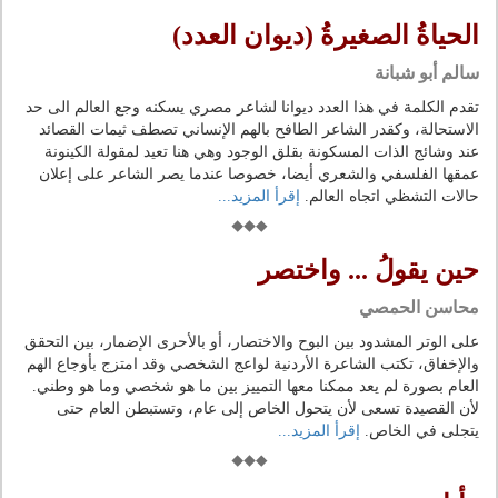
الحياةُ الصغيرةُ (ديوان العدد)
سالم أبو شبانة
تقدم الكلمة في هذا العدد ديوانا لشاعر مصري يسكنه وجع العالم الى حد
الاستحالة، وكقدر الشاعر الطافح بالهم الإنساني تصطف ثيمات القصائد
عند وشائج الذات المسكونة بقلق الوجود وهي هنا تعيد لمقولة الكينونة
عمقها الفلسفي والشعري أيضا، خصوصا عندما يصر الشاعر على إعلان
حالات التشظي اتجاه العالم.
إقرأ المزيد...
حين يقولُ ... واختصر
محاسن الحمصي
على الوتر المشدود بين البوح والاختصار، أو بالأحرى الإضمار، بين التحقق
والإخفاق، تكتب الشاعرة الأردنية لواعج الشخصي وقد امتزج بأوجاع الهم
العام بصورة لم يعد ممكنا معها التمييز بين ما هو شخصي وما هو وطني.
لأن القصيدة تسعى لأن يتحول الخاص إلى عام، وتستبطن العام حتى
يتجلى في الخاص.
إقرأ المزيد...