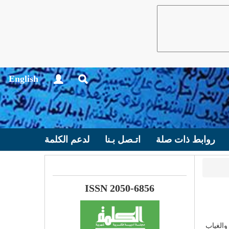
English
روابط ذات صلة
اتـصل بـنا
لدعم الكلمة
ISSN 2050-6856
والغياب