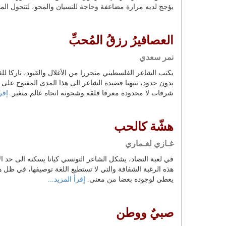
يؤجج لديه مرارة مضاعفة وحاجة للنسيان والمحو، لتتحول ا
العصافيرُ رزقُ المُحبِّ
نمر سعدي
يكتب الشاعر الفلسطيني متحررا من الأغلال والقيود، تاركا للغ
بدون حدود، تنبهنا قصيدة الشاعر الى هذا المدى المفتوح على
شرفات لا محدودة معرفا قلقه وشجونه اتجاه عالم متغير.
إقرأ
هشّة كالحب
غـازي لغـماري
في لعبة التضاد، يشكل الشاعر التونسي كيانا يسكنه الى حد الا
هذه الرغبة الشفافة والتي لا تستطيع اللغة توصيفها، في ظل ه
يعطي لوجوده بعضا من معنى.
إقرأ المزيد...
صبيٌ ووطن