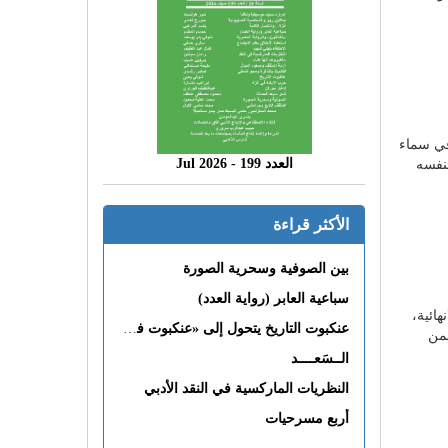
 في سماء
العدد 199 - 2026 Jul
لنفسه
الأكثر قراءة
بين الصوفية وسحرية الصورة
سباعية العابر (رواية العدد)
هائية،
عنكبوت التاريخ يتحول إلى «عنكبوت فى القلب»
لمن
الــسَعــــد
النظريات الماركسية في النقد الأدبي
أربع مسرحيات