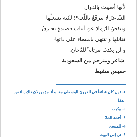
لأنها أصيبت بالدوار.
الشّاعرُ لا يترفّعُ باللّغة*! لكنه يشعلُها
وينفضُ الرّمادَ عن أبيات قصيدةٍ تحترقُ
فتائلها و تنتهي بالقضاء على ذاتها،
و لن يكتبَ مرثاة ً للدّخان.
شاعر ومترجم من السعودية
خميس مشيط
ــــــــــــــــــــــــــــــــــــــ
1- قول كان شائعاً في القرون الوسطى معناه أنا مؤمن لان ذلك يناقض
العقل
2- بيكيت
3- أحمد الملا
4- المسيح
5- تي إس اليوت