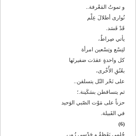
و تموتُ المَعْرفة..
نُوارى أطلالَ عِلْم
قَدْ فَسَد.
يأتي صِراطٌ،
لتِسْع وتِسْعين امرأة
كل واحدةٍ عقدَت ضفيرتَها
بعُنُقِ الأُخْرى،
على نَحْر التّل يتسلقن..
ثم يتساقطن بسَكَينة.؛
حزناً على مَوْت الصّبي الوَحيد
في القَبيلة.
(6)
حُلمي يَقَظةٌ و حَدْسي زُور،