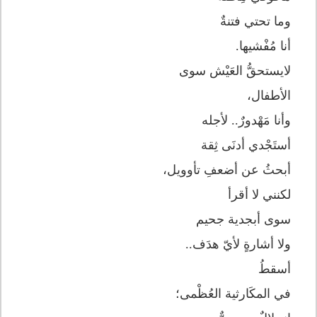
وما تحتي فتنةٌ
أنا مُفْشيها.
لايستحقُّ العَيْش سوى
الأطفال،
وأنا مَهْدورٌ.. لأجله
أستَجْدي أدنَى ثِقة
أبحثُ عن أضعفِ تأوويل،
لكنني لا أقرأ
سوى أبجدية جحيم
ولا أشارةٍ لأيّ هدَف..
أسقطُ
في المكَارثية العُظْمى؛