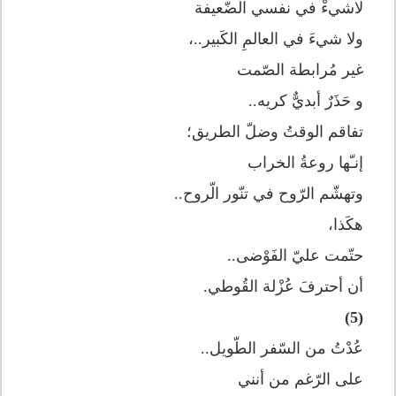
لاشيءْ في نفسي الضّعيفة
ولا شيءَ في العالمِ الكَبير..،
غير مُرابطة الصّمت
و حَذَرٌ أبديٌّ كريه..
تفاقم الوقتُ وضلّ الطريق؛
إنـّها روعةُ الخراب
وتهشّم الرّوح في تنّور الّروح..
هكَذا،
حتّمت عليّ الفَوْضى..
أن أحترفَ عُزْلة القُوطي.
(5)
عُدْتُ من السّفر الطّويل..
على الرّغم من أنني