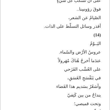
على أن تَسْكبَ كلّ شَيْءٍ
فوقَ رؤوسِنا..
الصّيامُ عن الشعر،
أقذر وسائل التسلّط على الذات.
(14)
اليَــوْمُ
عروسُ الأرْض والسّماء.
عندَما أخرجُ هُناكَ مُهَرولاً
على العُشْب القَزَحي
في بَنَفْسَجِ الغَسَقِ،
وأشعُرُ بسَديم هذا الفَضاء
ينداحُ من بين كَتِفيّ
وتحت قميصي؛