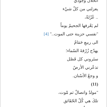
انحلالٌ وجوديٌّ
يعزلني من كلّ شيْء
.. عُزْلةٌ،
لم يَعْرفها الجحيمُ يوماً
"نفسي حزينة حتى الموت.."
[4]
الى ربيعِ حَمَامٌ
يهدّج زُرْقةَ السّماء؛
ستَروني كل فَصْل
تذعُرني الأرضُ
و وجعُ الأسْنان.
(11)
"مولدٌ واتصالٌ ثم مَْوت،
تلكَ هي كُلّ الحّقَائق