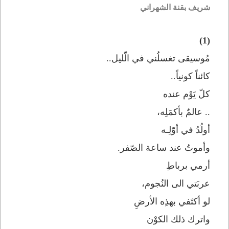
شريف بقنة الشهراني
(1)
مُوسيقى تغسلُني في الّليل..
كائناً كونياً..
كلّ يَوْم عنده
.. عالمٌ بأكمَلِه،
أولُدُ في أوّلِـه
وأموتُ عند ساعة الصّفر.
أرمي برباطِ
عربَتي الى النُجوم،
لو أكتَفي بهذِه الأرضِ
واترك ذلك الكوْن