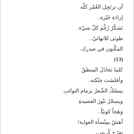
أن ترتَجِل العُمْر كلّه
إرادَة خَيّرة..
تَشكُرُ رُغْمَ كلّ شيْء.
طوبَى للانهائيّ..
المَكْنون في صدرك.
(13)
كلما تخاذَلَ المنطقُ
وأفلسَت حِنْكته..
يمسُكُ الشّعرُ بزمام النوائبِ
ويسجّرُ تنّورَ القصيدةِ
وَهَجاً كونيّاً..
أهشّ بمِنْسأة الغواية!
تفرّج كُربتي،