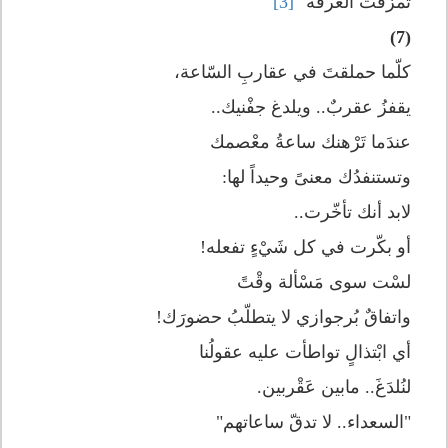
تمزقت الغرفة"
[3]
(7)
كلّما حملقتَ في عقاربِ السّاعة،
يقفزُ عقربٌ.. ويلدغ جفْنيك..
عندَما تَرْهنك ساعةُ معْصمك
وتستنفدُك معنىً وحيداً لها:
لابد أنك تأخّرت..
أو بكّرت في كل شَيْءٍ تفعله!
لسْت سوى مَسْألة وقْتً
واتفاقٌ بُرجوازي لا يتطلّبُ حضورَك!
أي ابْتذالٍ تواطأت عليه عقولُنا
لنُلدَغَ.. مابين عَقْربين.
"السعداء.. لا تدقّ ساعاتهم"