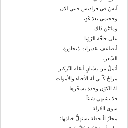
آنسُ في فراديس جنتي الآن
وجحيمي بعدَ غَدٍ،
ومابَيْن ذَلك
على حافّة الرّؤيا
أتضاعف تقديرات مُتجاوزة.
الشّعر،
أثملُ من نِسْيانٍ أثقلَه التّركيز
مزاجٌ كُلّـي لَهُ الأحياء والأموات
لهُ الكَوْن وحدة يسخّرها
فلا يشتهي شيئاً
سوى العُزلة.
مجازُ الّلحظة تستَهِلُّ ختامَها؛