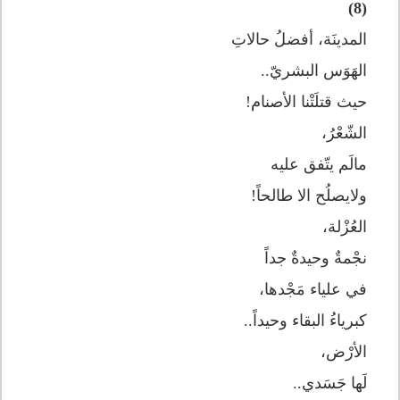
(8)
المدينَة، أفضلُ حالاتِ
الهَوَس البشريّ..
حيث قتلَتْنا الأصنام!
الشّعْرُ،
مالَم يتّفق عليه
ولايصلُح الا طالحاً!
العُزْلة،
نجْمةٌ وحيدةٌ جداً
في علياء مَجْدها،
كبرياءُ البقاء وحيداً..
الأرْض،
لَها جَسَدي..