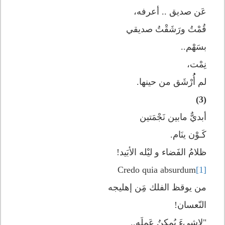
عَن صديق .. أعرفه،
قُمْتُ ورَشَقْتُ صديقي
بسَهْم..
نِمْت،
لم أُُرْشَق من حينها.
(3)
أبديٌّ مابين نَجْمَتين
كَـوْن ينَام.
ظلامُ الفَضاء و ليْله الأبَيد!
Credo quia absurdum
[1]
من يوقظ الفلك مَِن إهليجه
النّعسان!
"لاشيءَ يُمكِنُ عَملَه..