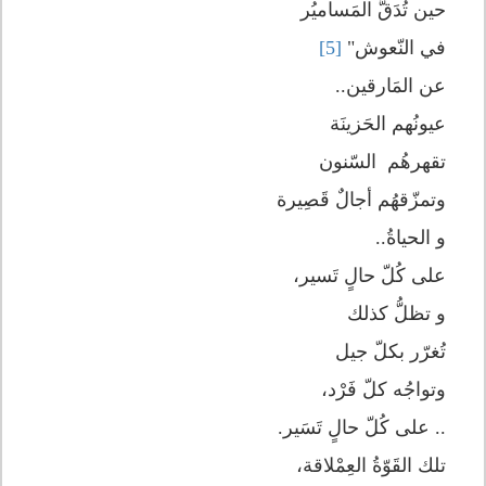
حين تُدَقُّ المَساميُر
في النّعوش"
[5]
عن المَارقين..
عيونُهم الحَزينَة
تقهرهُم السّنون
وتمزّقهُم أجالٌ قَصِيرة
و الحياةُ..
على كُلّ حالٍ تَسير،
و تظلُّ كذلك
تُغرّر بكلّ جيل
وتواجُه كلّ فَرْد،
.. على كُلّ حالٍ تَسَير.
تلك القَوّةُ العِمْلاقة،