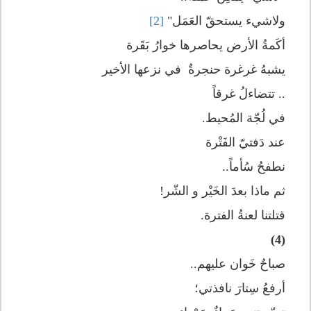
ولاشيء يستحقّ العَمَل"
[2]
أكَمةُ الأرض يحاصرها خوارُ بَقَرة
يشبهُ غرغرة حنجرةٌ في نزعها الأخير
.. تتضاءلُ غرقاً
في لُجّة المُحيط.
عند دَفتيّ الفَتْرة
نطفحُ سُأماً..
ثم ماذا بعدَ الخَيْر و الشّر!
قتلتنا لعنةُ الفترة.
(4)
صباحٌ خَوان عليهم..
أرفعُ سِتارَ نافذتي؛