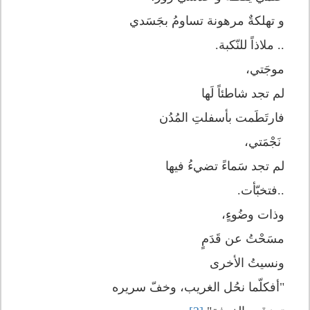
و تهلكةٌ مرهونة تساومُ بجَسَدي
.. ملاذاً للنّكبة.
موجَتي،
لم تجد شاطئاً لَها
فارتَطَمت بأسفلتِ المُدُن
نَجْمَتي،
لم تجد سَماءً تضيءُ فيها
..فتخبّأت.
وذات وضُوءٍ،
مسَحْتُ عن قَدَمٍ
ونسيتُ الأخرى
"أفكلّما نحُل الغريب، وخفّ سريره