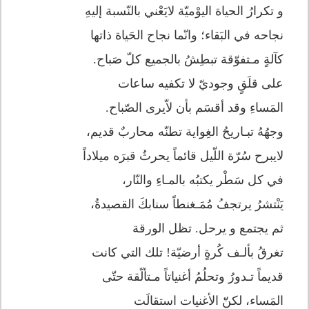
و تكرارُ الحياة اليوْميّة لايَعْني بالنّسبة إليهِ
نجاحه في البَقاء؛ وانّما نجاح الحَياة ذاتها
كآلةٍ مـتفوّقة تبطِشُ بالجميع كلّ صَباح.
على قلَقٍ وجوديّ لا تكفيه ساعات
المَساءِ وقد أقسََم بأن لاّيرى الصّباح.
وجهُهُ تبـاريحُ الغِواية تطنّه محاربٌ قديم،
لايبرح سُرّة اللّيل قائماً يحرثُ قبرَه ميلاداً
في كل سَطْر يكتبُه بالمـاءِ والنّار،
يَنْتشرُ يرتجفُ مُمَـغنطاً سنابكَ القصيدةُ،
ثم يجتمع و يرحل. تظل الورقة
تغرقُ بألـف كُرةٍ أرضيّة! تلك التي كانت
قديماً تـدورُ وتحلُمُ أغنياتاً مـتألّقة حتّى
المَساء، لكنّّ الأغنيات استقالَت