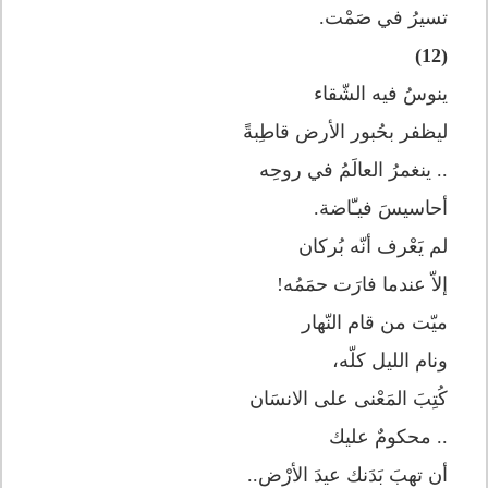
تسيرُ في صَمْت.
(12)
ينوسُ فيه الشّقاء
ليظفر بحُبور الأرض قاطِبةً
.. ينغمرُ العالَمُ في روحِه
أحاسيسَ فيـّاضة.
لم يَعْرف أنّه بُركان
إلاّ عندما فارَت حمَمُه!
ميّت من قام النّهار
ونام الليل كلّه،
كُتِبَ المَعْنى على الانسَان
.. محكومٌ عليك
أن تهبَ بَدَنك عيدَ الأرْض..