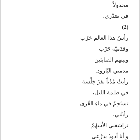
مخذولاً
في صَدْري.
(2)
رأسُ هذا العالم حَرْب
وقدَميّه حَرْب
وبينهم الصابئين
مدمني البّارود.
رأيتُ مُدُناً تفرّ خِلْسة
في ظلمة الليل،
تستَحِمّ في ماءِ القُرى.
رأيتُني،
تراشقني الأسهُمُ
و أنا أذودُ بدِرْعي