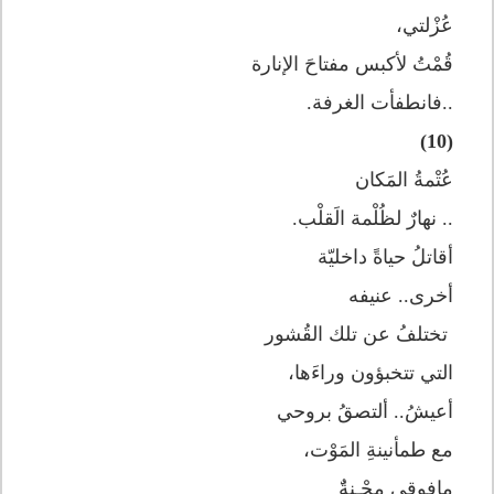
عُزْلتي،
قُمْتُ لأكبس مفتاحَ الإنارة
..فانطفأت الغرفة.
(10)
عُتْمةُ المَكان
.. نهارٌ لظُلْمة الَقلْب.
أقاتلُ حياةً داخليّة
أخرى.. عنيفه
تختلفُ عن تلك القُشور
التي تتخبؤون وراءَها،
أعيشُ.. ألتصقُ بروحي
مع طمأنينةِ المَوْت،
مافوقي مِحْـنةٌَ