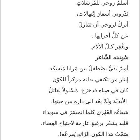
أسلّمُ روحي للمُرسَلاتِ
تَذْروني أسفارَ إبْتهالات،
أتركُ لروحي أن تَتَنازلَ
عن كلِّ أحزانِها..
وتغْفِر كـلّ الآلام.
سُونيته الشّاعر
أمِيرٌ نَقيٌّ يصْطفلُ بين مَرايا مَنْسكه
إيثار من يَكتفي بذاتِه مركزاً للكوْن.
كان في صِباه قدخرَجَ مَسْلولاً يقاتلُ
الأبديّة ولَمْ يعُد الى داره من حينِها،
شقاءُه القَهْري كلما انحسَرَ في سويداء
قلْبه يشعُر برغبةٍ عارمة لاجتياح الفِضاء.
صَمْتُ هذا الكون الرّائع يُفزعُه!.