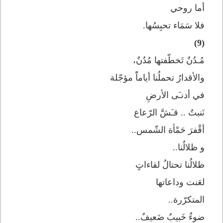
أما روحي
فلا سَمَاء تحبِسُها.
(9)
مُـدُنٌ تَخطّفتها مُدُنٌ،
والأقدارُ تحملُنا أياماًً مؤجّلة
في أدنـَى الأرضِ
نَنبتُ .. قـَشَّ الرّعاع
أقْفرَ حَمْأة الشّمس..
و ظلالُنا..
ظلالُنا تحتالُ لقاءاتٍ
لعَنت وداعاتها
المتكرّرة..
ضوءٌ خَبيبٌ ضَعيفٌ..