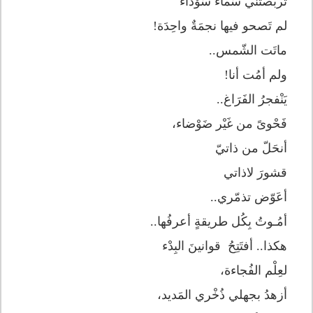
تربّصتني سَماءٌ سَوْداء
لم تَصحو فيها نجمَةٌ واحِدَة!
ماتَت الشّمس..
ولم أمُت أنا!
يَنْفجرُ الفَرَاغ..
فَحْوىً من غَيْر ضَوْضاء،
أنحَلّ من ذاتيّ
قشورَ لاذاتي
أعَوّض تذمّري..
أمُـوتُ بِكُل طريقةٍ أعرفُها..
هكذا.. أفتَتِحُ قوانينَ البِدْء
لعِلْم الفُجاءة،
أزهدُ بجهلي ذُخْري المَديد،