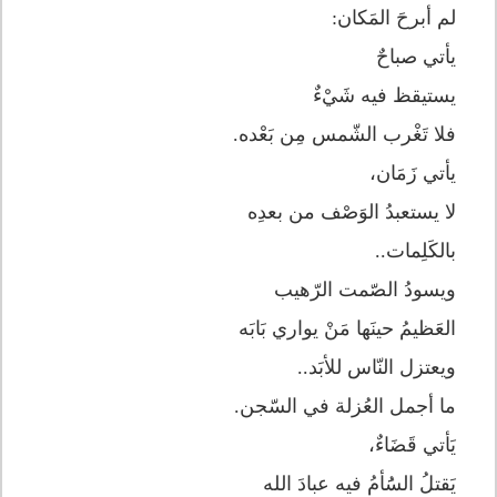
لم أبرحَ المَكان:
يأتي صباحٌ
يستيقظ فيه شَيْءٌ
فلا تَغْرب الشّمس مِن بَعْده.
يأتي زَمَان،
لا يستعبدُ الوَصْف من بعدِه
بالكَلِمات..
ويسودُ الصّمت الرّهيب
العَظيمُ حينَها مَنْ يواري بَابَه
ويعتزل النّاس للأبَد..
ما أجمل العُزلة في السّجن.
يَأتي قَضَاءٌ،
يَقتلُ السَُأمُ فيه عبادَ الله