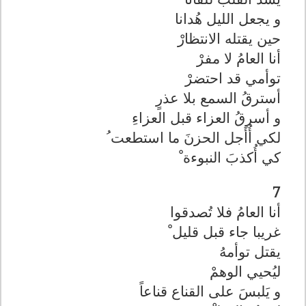
و يجعل الليل هُدانا
حين يقتله الانتظارْ
أنا العامُ لا مفرْ
توأمي قد احتضرْ
أسترقُ السمع بلا عذرٍ
و أسرقُ العزاء قبل العزاءِ
لكي أُأَجل الحزنَ ما استطعت ُ
كي أُكذبَ النبوءة ْ
7
أنا العامُ فلا تُصدقوا
غريبا جاء قبل قليل ْ
يقتل توأمهُ
ليُحيي الوهمْ
و يَلبسَ على القناع قناعاً