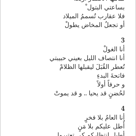
بساعتي البتول ْ
فلا عقارب تُسممُ الميلاد
أو تجعلُ المخاض يطولْ
3
أنا الغولْ
أنا انتصاف الليل بعيني حبيبتي
تُعطر القُبَلَ ليقبلها الظلامْ
فاتحةَ البدءِ
و حرفاً أولاً
لحُضنٍ قد يحيا .. و قد يموتْ
4
أنا العامُ بلا فخرٍ
أُطل عليكم بلا مَنٍ
أطيل انتظاركم كي تعتبروا