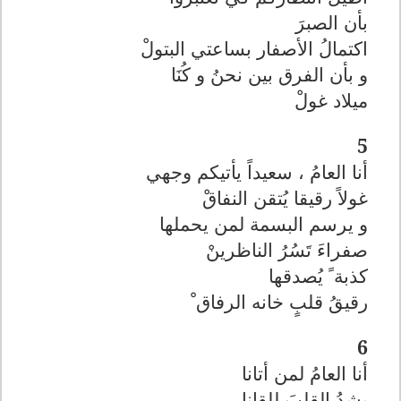
بأن الصبرَ
اكتمالُ الأصفار بساعتي البتولْ
و بأن الفرق بين نحنُ و كُنَا
ميلاد غولْ
5
أنا العامُ ، سعيداً يأتيكم وجهي
غولاً رقيقا يُتقن النفاقْ
و يرسم البسمة لمن يحملها
صفراءَ تَسُرُ الناظرينْ
كذبة ً يُصدقها
رقيقُ قلبٍ خانه الرفاق ْ
6
أنا العامُ لمن أتانا
يشدُ القلبَ للقانا