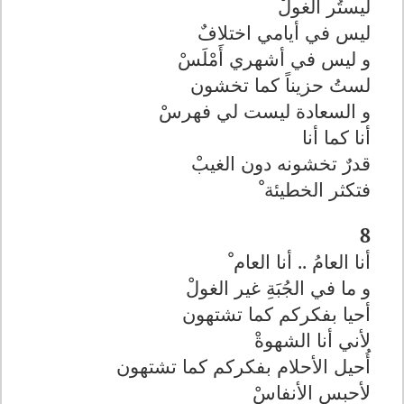
ليستُر الغولْ
ليس في أيامي اختلافٌ
و ليس في أشهري أَمْلَسْ
لستُ حزيناً كما تخشون
و السعادة ليست لي فهرسْ
أنا كما أنا
قدرٌ تخشونه دون الغيبْ
فتكثر الخطيئة ْ
8
أنا العامُ .. أنا العام ْ
و ما في الجُبَةِ غير الغولْ
أحيا بفكركم كما تشتهون
لأني أنا الشهوةْ
أُحيل الأحلام بفكركم كما تشتهون
لأحبس الأنفاسْ