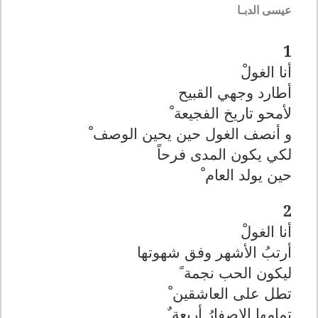
عيسى الدبـا
1
أنا الغولْ
أطارد وجهي القبيح
لأمحو تاريخ الفجيعة ْ
و أنصف الغول حين يحين الوصف ْ
لكي يكون المدى فرحاً
حين يولد العام ْ
2
أنا الغولْ
أرتبُ الأشهر وفق شهوتها
ليكون الحب نجمة ً
تطل على العاشقين ْ
تمامها الاصفارُ أربعة ٌ