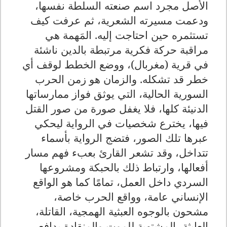
الأصل مجرد اسم صنعته السلطة نفسها،
ودعمت مسيرته الشعرية، ثم عرفت كيف
تستثمره حين احتاجت إليه. المَهمة هي
مراقبة حركة فكرية مرتبطة بالدين ناشئة
في قرية (مغربال)، ووضع الخطط لوقف أي
خطر قد تشكله. والزمان هو زمن الحرب
السورية الحالية، التي يوثق فواز ممارساتها
الدنيئة كلها، فلا يغفل صورة من صور القتل
فيها، يخترع شخصيات في الرواية ليحكي
عبرها تلك الصور، فتضج الرواية بأسماء
تتداخل، وقد تشعر القارئ بعبء فهم مسار
أفعالها، وارتباط ذلك بالحبكة ومشروعها
السردي داخل العمل، تمامًا كما هو الواقع
الإنساني عامة، وواقع الحرب خاصة،
مشحون بالوجوه العبثية الهمجية، القاتلة،
العابثة، المشتهية للموت والمنقادة بدافع