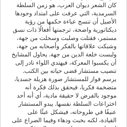
كان الشعر ديوان العرب، هو زمن السلطة
السرمدية، التي عرفت على امتداد وجودها
الأصيل أن تنسج عباءة حكمها من رؤية
ديكتاتورية واضحة، ترجمتها أفعالًا ذات نسق
مستمر، فقتلت وصلبت وسحلت من جهة،
وشبكت علاقاتها بالفكر وأصحابه من جهة،
ولبست خلعة الدين من جهة. يحاول المشايخ
أن يكسبوا المعركة، فيهتدي اللواء نادر إلى
تنصيب مستشار قضى حياته بين الكتب.
يرسم فواز للمستشار صورة هزيلة جسديا،
متضخمة فكريا، فيحقق بذلك فكرة أنه
موجود بالفرض لا حقيقة مادية، أي أنه أحد
اختراعات السلطة نفسها. يبدو المستشار
عنيفًا في طروحاته، فيشكل عبئًا على
القيادة، لكنه بخبث ودهاء وفيما الصراع على