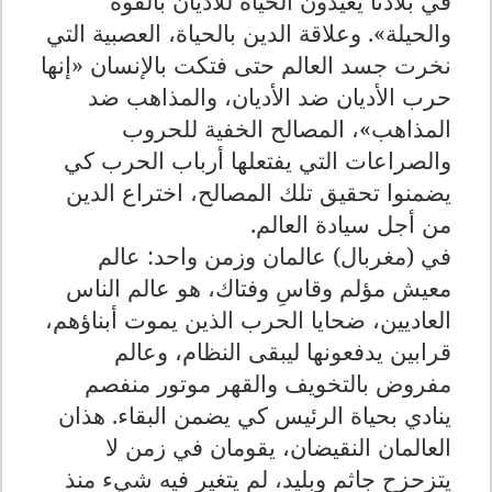
في بلادنا يعيدون الحياة للأديان بالقوة
والحيلة». وعلاقة الدين بالحياة، العصبية التي
نخرت جسد العالم حتى فتكت بالإنسان «إنها
حرب الأديان ضد الأديان، والمذاهب ضد
المذاهب»، المصالح الخفية للحروب
والصراعات التي يفتعلها أرباب الحرب كي
يضمنوا تحقيق تلك المصالح، اختراع الدين
من أجل سيادة العالم.
في (مغربال) عالمان وزمن واحد: عالم
معيش مؤلم وقاسِ وفتاك، هو عالم الناس
العاديين، ضحايا الحرب الذين يموت أبناؤهم،
قرابين يدفعونها ليبقى النظام، وعالم
مفروض بالتخويف والقهر موتور منفصم
ينادي بحياة الرئيس كي يضمن البقاء. هذان
العالمان النقيضان، يقومان في زمن لا
يتزحزح جاثم وبليد، لم يتغير فيه شيء منذ