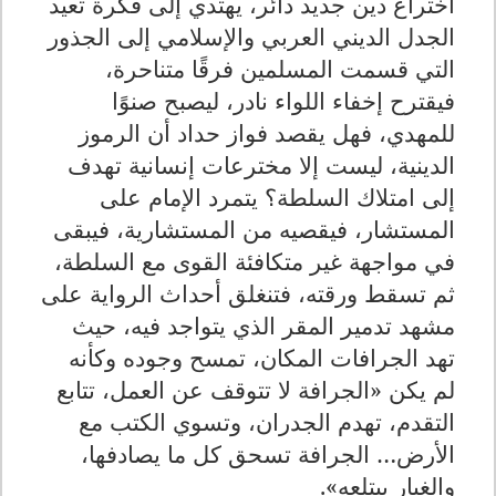
اختراع دين جديد دائر، يهتدي إلى فكرة تعيد
الجدل الديني العربي والإسلامي إلى الجذور
التي قسمت المسلمين فرقًا متناحرة،
فيقترح إخفاء اللواء نادر، ليصبح صنوًا
للمهدي، فهل يقصد فواز حداد أن الرموز
الدينية، ليست إلا مخترعات إنسانية تهدف
إلى امتلاك السلطة؟ يتمرد الإمام على
المستشار، فيقصيه من المستشارية، فيبقى
في مواجهة غير متكافئة القوى مع السلطة،
ثم تسقط ورقته، فتنغلق أحداث الرواية على
مشهد تدمير المقر الذي يتواجد فيه، حيث
تهد الجرافات المكان، تمسح وجوده وكأنه
لم يكن «الجرافة لا تتوقف عن العمل، تتابع
التقدم، تهدم الجدران، وتسوي الكتب مع
الأرض… الجرافة تسحق كل ما يصادفها،
والغبار يبتلعه».