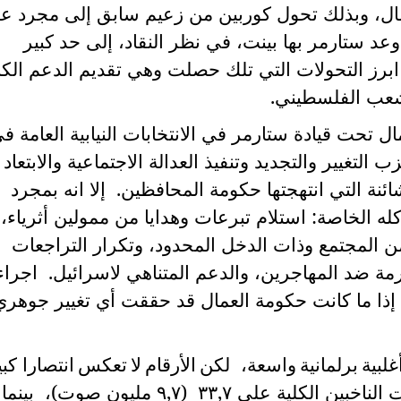
ال، وبذلك تحول كوربين من زعيم سابق إلى مجرد عب
عد ستارمر بها بينت، في نظر النقاد، إلى حد كبير
رز التحولات التي تلك حصلت وهي تقديم الدعم الك
شعب الفلسطيني.
تحت قيادة ستارمر في الانتخابات النيابية العامة ف
حزب التغيير والتجديد وتنفيذ العدالة الاجتماعية والابتعاد
نة التي انتهجتها حكومة المحافظين. إلا انه بمجرد
 الخاصة: استلام تبرعات وهدايا من ممولين أثرياء،
 المجتمع وذات الدخل المحدود، وتكرار التراجعات
مة ضد المهاجرين، والدعم المتناهي لاسرائيل. اجرا
إذا ما كانت حكومة العمال قد حققت أي تغيير جوهري
غلبية
برلمانية
واسعة، لكن
الأرقام
لا
تعكس
انتصارا كبي
كلية على ٣٣,٧ (٩,٧ مليون
صوت
)، بينما