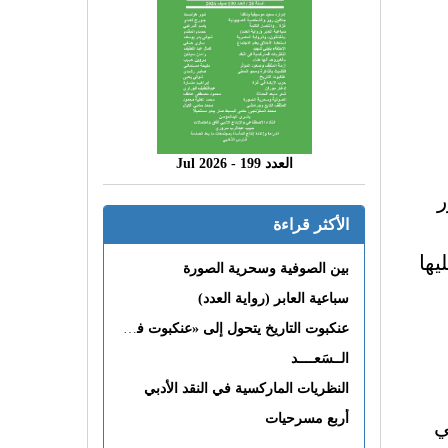
العدد 199 - 2026 Jul
ر
الأكثر قراءة
يها
بين الصوفية وسحرية الصورة
سباعية العابر (رواية العدد)
عنكبوت التاريخ يتحول إلى «عنكبوت فى القلب»
الــسَعــــد
النظريات الماركسية في النقد الأدبي
ي
أربع مسرحيات