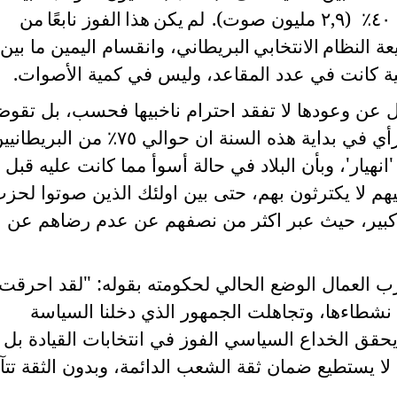
ن
صوت
)
.
لم
يكن
هذا
الفوز نابعًا
من
عة النظام
الانتخابي
البريطاني،
وانقسام
اليمين ما بين
ية كانت في عدد المقاعد، وليس في كمية الأصوات.
زل عن وعودها لا تفقد احترام ناخبيها فحسب، بل تقو
شرعيتها أيضاً. اظهرت استطلاعات الرأي في بداية هذه السنة ان حوالي ٧٥٪؜ من البري
لي ٧٠٪؜ أن سياسييهم لا يكترثون بهم، حتى بين اولئك الذين صوتوا لحز
ييدهم بشكل كبير، حيث عبر اكثر من نصفهم عن عدم رضاهم عن
ب العمال الوضع الحالي لحكومته بقوله: "لقد احرقت
 نشطاءها، وتجاهلت الجمهور الذي دخلنا السياسة
يحقق الخداع السياسي الفوز في انتخابات القيادة بل 
 لا يستطيع ضمان ثقة الشعب الدائمة، وبدون الثقة تتآ