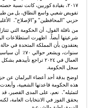
٢٠١٧
،
بقيادة
كوربين،
كانت نسبة حصته ٤٠٪؜ (٢,٩ مليو
تفويض
شعبي
واسع
النطاق،
بل
من
طبي
حزبي "المحافظين" و"الإصلاح". الأغلب
من نافلة القول، أن الحكومة التي تتنا
سنوات، ويشعر حوا
العمال في ٢٠٢٤ تراجع تأ
سجل الحكومة.
اوضح بدقة أحد أعضاء البرلمان عن حز
هذه الحكومة قاعدتها الشعبية، وأبعدت
لتمثيله". نعم، على المدى القصير، قد 
يحقق الفوز في الانتخابات العامة، لكنه
الديمقراطية والشرعية.