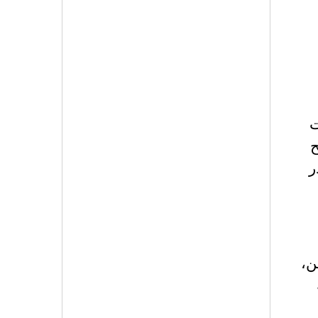
 جرت
ح
ر
ن،