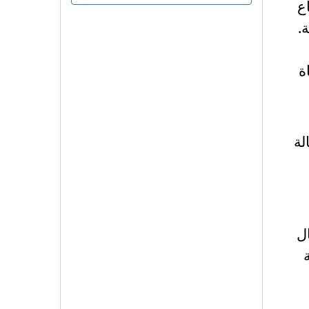
اع
ة
.
ة
لة
ل