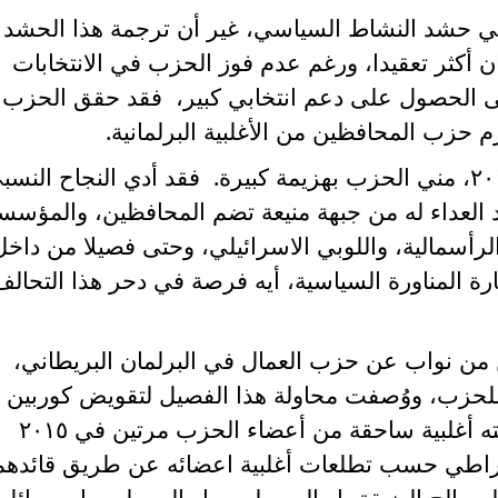
ي حشد النشاط السياسي، غير أن ترجمة هذا الحشد
كان أكثر تعقيدا، ورغم عدم فوز الحزب في الانتخابات
ثبت قدرته على الحصول على دعم انتخابي كبير، فقد حقق الحزب
حزب المحافظين من الأغلبية البرلمانية.
في الانتخابات العامة التي جرت في ٢٠١٩، مني الحزب بهزيمة كبيرة. فقد أدي النجاح النس
بين في ٢٠١٧، الي تزايد العداء له من جبهة منيعة تضم المحافظين، والمؤ
لرأسمالية، واللوبي الاسرائيلي، وحتى فصيلا من داخل
رة المناورة السياسية، أيه فرصة في دحر هذا التحالف
 من نواب عن حزب العمال في البرلمان البريطاني،
ي للحزب، ووُصفت محاولة هذا الفصيل لتقويض كوربين
بأنها عملية غدر واحتيال ضد زعيم انتخبته أغلبية ساحقة من أعضاء الحزب مرتين في ٢٠١٥
يمقراطي حسب تطلعات أغلبية اعضائه عن طريق قائدهم
الح الضيقة، او الوصوليين، او الممولين، او وسائل