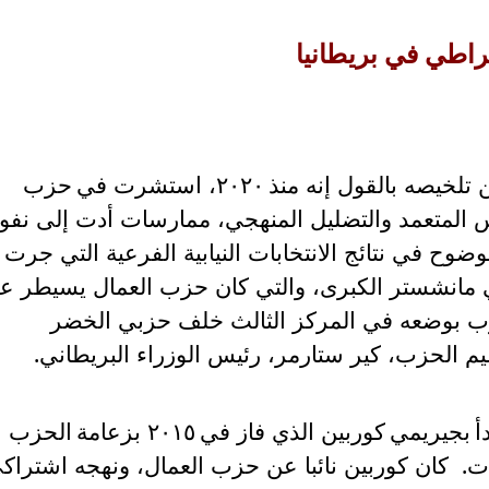
راطي في بريطانيا
تلخيصه بالقول إنه منذ
٢٠٢٠
،
استشرت في
حزب
 ال
متعمد و
التضليل المنهجي، ممارسات أدت إلى نفو
ح في نتائج الانتخابات النيابية الفرعية التي جرت
ة انتخابية في مانشستر الكبرى، والتي كان حزب العمال يسيطر عل
حزب بوضعه في المركز الثالث خلف حزبي الخضر
عيم الحزب، كير ستارمر، رئيس الوزراء البريطاني.
أ
بجيريمي
كوربين الذي فاز في
٢٠١٥ بزعامة
الحزب
ت
.
كان كوربين نائبا عن حزب العمال، ونهجه اشتراك