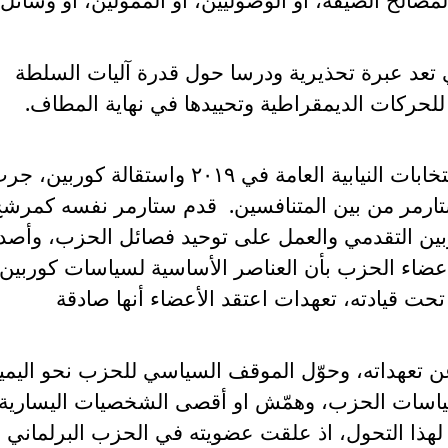
تعد عبرة تحذيرية ودرسا حول قدرة آليات السلطة
 للحركات الديمقراطية وتحييدها في نهاية المطاف.
في أعقاب هزيمة حزب العمال في الانتخابات النيابية العامة في ٢٠١٩ واستقالة كوربين،
ر ستارمر من بين المتنافسين. قدم ستارمر نفسه كمرش
ين التقدمي والعمل على توحيد فصائل الحزب، وأصد
ضاء الحزب بأن العناصر الأساسية لسياسات كوربين
ت قيادته، تعهدات اعتقد الأعضاء أنها صادقة
ي عن تعهداته، وحوّل الموقف السياسي للحزب نحو اليمي
اسات الحزب، وهمّش او أقصى الشخصيات اليسارية
 لهذا التحول، اذ علقت عضويته في الحزب البرلماني