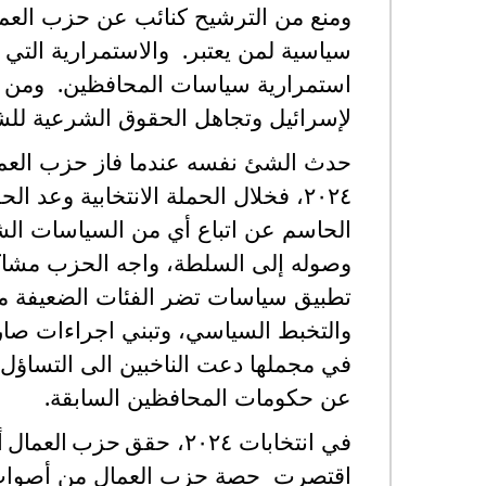
ومنع من الترشيح كنائب عن حزب العم
سياسية لمن يعتبر. والاستمرارية التي و
استمرارية سياسات المحافظين. ومن اب
لإسرائيل وتجاهل الحقوق الشرعية لل
حدث الشئ نفسه عندما فاز حزب العمال 
٢٠٢٤، فخلال الحملة الانتخابية وعد ال
الحاسم عن اتباع أي من السياسات الشائ
وصوله إلى السلطة، واجه الحزب مشاكله
تطبيق سياسات تضر الفئات الضعيفة من
والتخبط السياسي، وتبني اجراءات صار
في مجملها دعت الناخبين الى التساؤل 
عن حكومات المحافظين السابقة.
في انتخابات ٢٠٢٤
،
حقق
حزب
العمال
أ
اقتصرت حصة حزب العمال من أصوات الناخبين ال