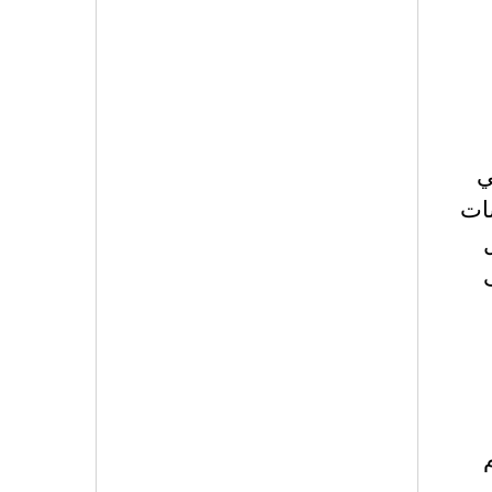
بي
سسات