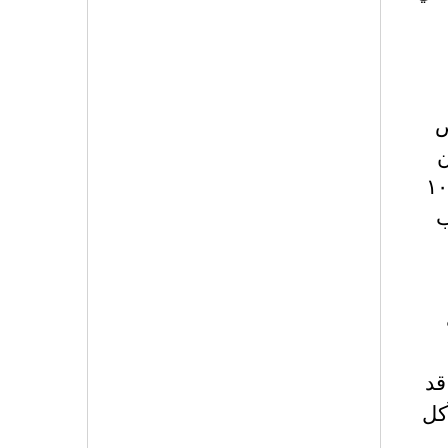
ض
طانيين
يعتقدون بأن المملكة المتحدة في حالة 'انهيار'، وبأن البلاد في حالة أسوأ مما كانت عليه قبل ١٠
ب
قد
كل