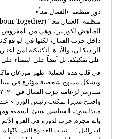
دور
منظمة
«
العمال
معاً
»
منظمة "العمال معا" (
bour Together
المناهض لكوربين، وهي من المفروض 
داخل حزب العمال، لكنها في
الواقع
كان
الراديكالي، والأداة التكتيكية لمن اعتبرو
على
تفكيكه،
بل
أيضاً على
القضاء
على
في
قلب
هذه
العملية،
ظهر مورغان
ماك
وبشكل ممنهج شخصية مؤثرة في سياسة
وأصبح مديرا لمكتب رئيس الوزراء عند
ماندلسون،
السياسي
سيئ السمعة
ومه
اسرائيل"..
ت
بينت
العداوة
التي
يكنّها
ما