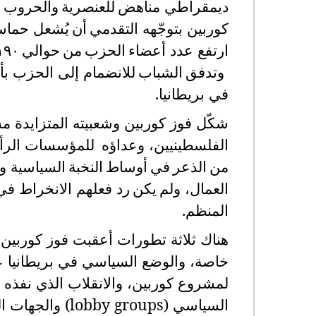
ديمقراطي مناهض
للعنصرية
والحروب ا
كوربين بتوجّهه التقدمي
أن
يُشعل
حما
ارتفع
عدد
أعضاء
الحزب
من
حوالي
١٩٠
وتدفق
الشباب
للانضمام إلى الحزب بأ
في بريطانيا
.
شكّل فوز كوربين وشعبيته المتزايدة م
الفلسطينيين،
وعد
اؤه
للمؤسسات الرأس
من
الذعر
في
أوساط
النخبة
السياسية
و
العمال، ولم
يكن
رد فعلهم الانخراط في 
المنظم.
هناك ثلاثة تطورات أعقبت فوز كوربين 
خاصة، والوضع السياسي في بريطانيا عا
لمشروع كوربين، والانقلاب الذي نفذه 
السياسي (
lobby groups
) والجهات ال