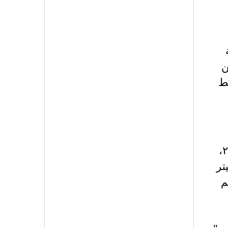
ن
ط
ستارمر لزعامة حزب العمال في ٢٠٢٠ ومن ثم حملة حزب العمال للانتخابات العامة في ٢٠٢٤،
يتر
م