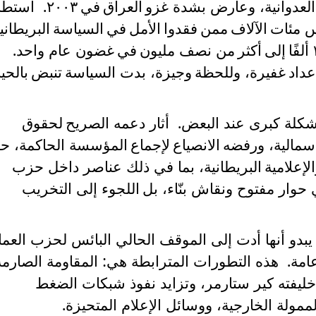
لعدوانية، وعارض بشدة غزو
العراق
في
٢٠٠٣. استط
س
مئات
الآلاف
ممن
فقدوا
الأمل
في
السياسة
البريطاني
ألفًا
إلى
أكثر
من
نصف
مليون
في
غضون
عام
واحد
.
عداد
غفيرة، وللحظة
وجيزة،
بدت
السياسة
تنبض
بالحيا
شكلة كبرى عند البعض. أثار
دع
مه الصريح
لحقوق
مالية، ورفضه
الانصياع
لإجماع
المؤسسة الحاكمة، حا
الإعلامية
البريطانية، بما في ذلك عناصر داخل حزب
حوار مفتوح ونقاش بنّاء، بل
اللجوء إلى التخريب
يبدو أنها أدت إلى الموقف الحالي البائس لحزب العما
مة. هذه التطورات المترابطة هي: المقاومة الصارمة
خليفته كير ستارمر، وتزايد نفوذ شبكات الضغط
ممولة الخارجية، ووسائل الإعلام المتحيزة.