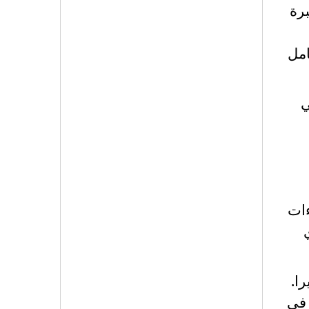
رة
امل
ي
ءات
را.
 في