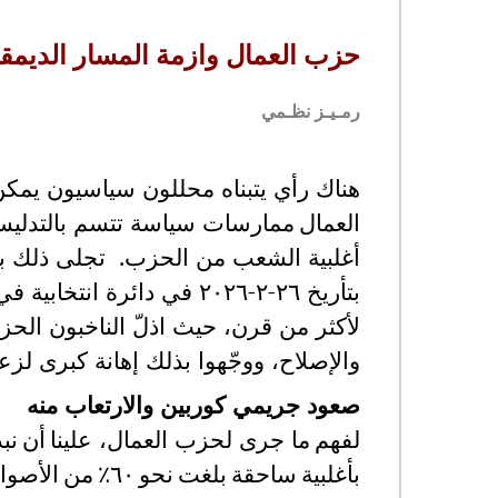
حزب العمال وازمة المسار الديمق
رمـيـز نظـمي
هناك رأي يتبناه محللون سياسيون يمكن 
العمال
ممارسات سياسة تتسم بالتدليس
أغلبية الشعب من الحزب. تجلى ذلك بوضو
بتأريخ ٢٦-٢-٢٠٢٦ في دائر
لأكثر من قرن، حيث اذلّ الناخبون ال
والإصلاح، ووجّهوا بذلك إهانة كبرى لز
صعود جريمي كوربين والارتعاب منه
لفهم
ما جرى لحزب العمال، علينا
أن
نبد
بأغلبية
ساحقة
بلغت
نحو
٦٠٪
من
الأصوا