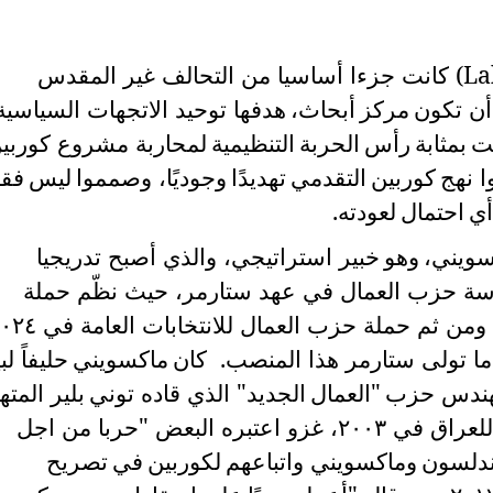
La
) كانت جزءا أساسيا من التحالف غير المقدس
أن تكون
مركز
أبحاث،
هدفها توحيد الاتجهات السياسية
ت
بمثابة
رأس
الحربة
التنظيمية
لمحاربة مشروع كوربي
ا نهج
كوربين
التقدمي
تهديدًا
وجوديًا، وصمموا
ليس
فق
أي
احتمال
لعودته
.
سويني،
وهو
خبير استراتيجي،
و
الذي أصبح تدريجيا
 حزب العمال في عهد ستارمر، حيث نظّم حملة
ما تولى ستارمر هذا المنصب. كان
ماكسويني
حليفاً لب
ندس
حزب
"العمال
الجديد" الذي قاده توني
بلير المته
بأنه مجرم حرب لدوره في الغزو الآثم للعراق في ٢٠٠٣، غزو اعتبره البعض "حربا من اجل
ندلسون
وماكسويني
و
اتباعهم
لكوربين
في
تصريح