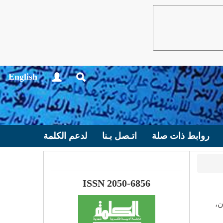
English
روابط ذات صلة
اتـصل بـنا
لدعم الكلمة
ISSN 2050-6856
ن،