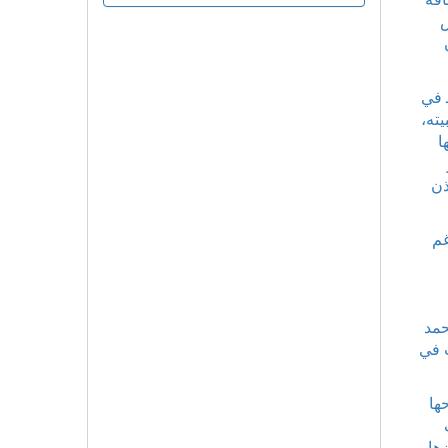
س
 في
ته،
ا
ذن
غم
حمد
ت في
ها
ها،