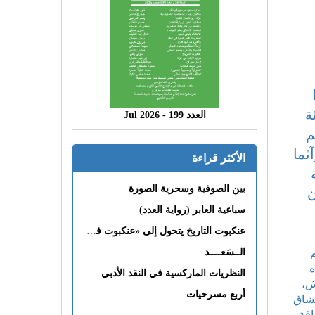
ة
العدد 199 - 2026 Jul
م
ثما
الأكثر قراءة
بين الصوفية وسحرية الصورة
ن
سباعية العابر (رواية العدد)
عنكبوت التاريخ يتحول إلى «عنكبوت فى القلب»
م
الــسَعــــد
ه
النظريات الماركسية في النقد الأدبي
ش،
أربع مسرحيات
عشاق
افة