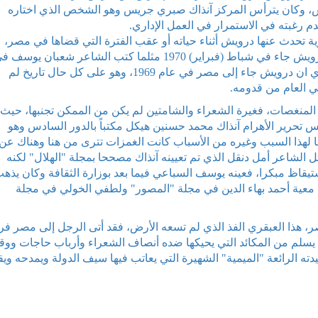
يش، وكان يترأس المركز آنذاك صبري جريس وهو الشخص الذي اختاره
 رغبته في الاستمرار في العمل الإداري.
ة تحدث عنها درويش أثناء حياته أو عقب الفترة التي قضاها في مصر،
والتي اختلفت الروايات حولها، فهناك من يؤكد أن درويش جاء في شباط (فبراير) 1970 مثلما كتب الشاعر شعبان يوس
"أخبار الأدب"، بينما يؤكد الشاعر عبدالرحمن الأبنودي ان درويش جاء إلى مصر في عام 1969، وهو على كل حال تاريخ لم
ي العام من قدومه.
 المنغصات، فغيرة الشعراء والشامتين لم يكن من الممكن تجنبها، حيث
س تحرير الأهرام آنذاك محمد حسنين هيكل مكتباً بالدور السادس وهو
ا لهذا السبب وغيره من الأسباب كانت الغمزات تترى من هنا وهناك عن
الشاعر أمل دنقل الذي تم تعيينه آنذاك مصححا بمجلة "الهلال" لكنه
ستيقاظ مبكرا، فعينه يوسف السباعي فيما بعد بوزارة الثقافة وكان يذه
 معية أحمد بهاء الدين في مجلة "المصور" ولطفي الخولي في مجلة
، هذا العبقري الفذ الذي لم تسعه الأرض، فقد أتى الرجل إلى مصر فرا
يسلم من المكائد التي يحيكها ضده أنصاف الشعراء وأرباب حاجات ووقا
ته الرائعة "الميمية" الشهيرة التي يعاتب فيها سيف الدولة ويمدحه وي