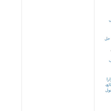
ف في
 حل
ب
را
ئع،
قول