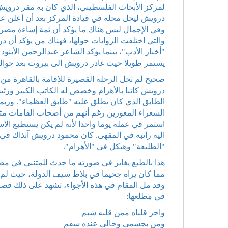
لمركز الأبحاث الفلسطيني، الذي كان به مقر درو
درويش ليحل محله في قيادة المركز بعد أن أعلن عدم
وفي الإجمال ليس هناك ما يؤكد أن ثمة إساءة مصري
يستمر طويلا حيث غادر درويش الى بيروت بعد حوال
صحيح لم تخل الرحلة القصيرة للإقامة بالقاهرة من
درويش كاتبا بالأهرام وخصص له الكاتب الكبير ورئي
الطابق الذي كان يطلق عليه "طابق العظماء". وربم
الشعراء المعوزين رغم أنهم من أصحاب القامات مثل 
استمر في عمله يوما واحدا لأنه لم يكن يستطيع الا
اليه راتبه في المقهى. كان محمود درويش آنذاك في
"الطليعة" وهيكل في "الأهرام".
هذا بالطبع يغاير في صورته ما حدث للمتنبي في مصر
مما كان يراه جحيما في بلاط سيف الدولة، حيث لم 
وقد مل المقام في هذه الأجواء، تشهد على ذلك قصيد
في مطلعها:
واحر قلباه ممن قلبه شبم
ومن بجسمي وحالي عنده سقم