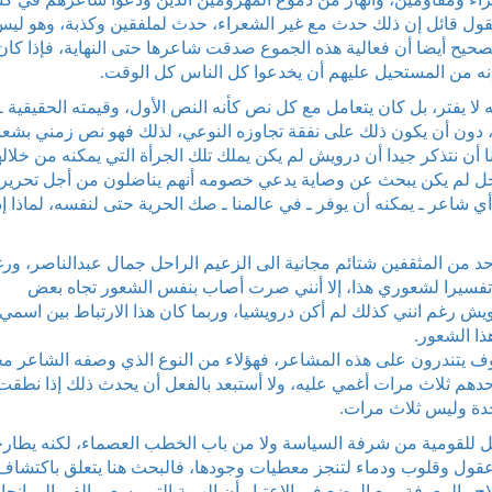
ول قائل إن ذلك حدث مع غير الشعراء، حدث لملفقين وكذبة، وهو لي
صحيح أيضا أن فعالية هذه الجموع صدقت شاعرها حتى النهاية، فإذا كان
نه من المستحيل عليهم أن يخدعوا كل الناس كل الوقت.
ا يفتر، بل كان يتعامل مع كل نص كأنه النص الأول، وقيمته الحقيقية ـ
، دون أن يكون ذلك على نفقة تجاوزه النوعي، لذلك فهو نص زمني بشعبي
 أن نتذكر جيدا أن درويش لم يكن يملك تلك الجرأة التي يمكنه من خلاله
لرجل لم يكن يبحث عن وصاية يدعي خصومه أنهم يناضلون من أجل تحرير
ـ أي شاعر ـ يمكنه أن يوفر ـ في عالمنا ـ صك الحرية حتى لنفسه، لماذا إ
د من المثقفين شتائم مجانية الى الزعيم الراحل جمال عبدالناصر، ور
أجد تفسيرا لشعوري هذا، إلا أنني صرت أصاب بنفس الشعور تجاه بعض
ويش رغم انني كذلك لم أكن درويشيا، وربما كان هذا الارتباط بين اسمي
ا الشعور.
وف يتندرون على هذه المشاعر، فهؤلاء من النوع الذي وصفه الشاعر م
حدهم ثلاث مرات أغمي عليه، ولا أستبعد بالفعل أن يحدث ذلك إذا نطق
حدة وليس ثلاث مرات.
يدخل للقومية من شرفة السياسة ولا من باب الخطب العصماء، لكنه يطارح
ى عقول وقلوب ودماء لتنجز معطيات وجودها، فالبحث هنا يتعلق باكتشاف
اح والمعرفة، مع الوضع في الاعتبار أن الهوية التي يسعى الفن إلى إنجاز