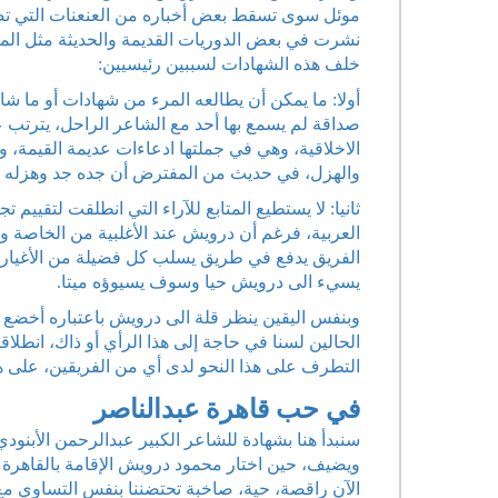
موئل سوى تسقط بعض أخباره من العنعنات التي تصلن
نشرت في بعض الدوريات القديمة والحديثة مثل المصو
خلف هذه الشهادات لسببين رئيسيين:
أولا: ما يمكن أن يطالعه المرء من شهادات أو ما شابه
صداقة لم يسمع بها أحد مع الشاعر الراحل، يترتب عل
الاخلاقية، وهي في جملتها ادعاءات عديمة القيمة، و
والهزل، في حديث من المفترض أن جده جد وهزله ا
ثانيا: لا يستطيع المتابع للآراء التي انطلقت لتقييم 
العربية، فرغم أن درويش عند الأغلبية من الخاصة وال
الفريق يدفع في طريق يسلب كل فضيلة من الأغيار 
يسيء الى درويش حيا وسوف يسيوؤه ميتا.
وبنفس اليقين ينظر قلة الى درويش باعتباره أخضع ا
الحالين لسنا في حاجة إلى هذا الرأي أو ذاك، انطلا
التطرف على هذا النحو لدى أي من الفريقين، على ه
في حب قاهرة عبدالناصر
سنبدأ هنا بشهادة للشاعر الكبير عبدالرحمن الأبنود
ويضيف، حين اختار محمود درويش الإقامة بالقاهرة ك
الآن راقصة، حية، صاخبة تحتضننا بنفس التساوي مع عب