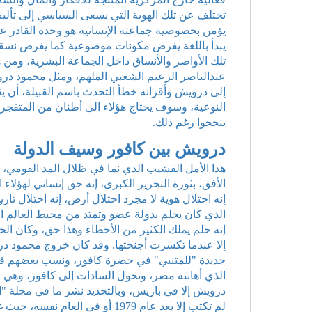
تختلف عن تلك الهوية التي يسعى السياسي إلى تأليف 
يؤمن بخصوصية جماعته الإنسانية هو وحده القادر على ت
يبدأ باللغة يفرض مكونات موضوعية كما يفرض نسقا من 
تلك الأواصر والأنساق داخل الجماعة البشرية، ومن 
عبدالناصر الزعيم الشعبي الملهم، ومثل محمود درو
إلى درويش وأقرانه خطأ التحدث باسم القبيلة، أن يق
النوعية، وسوف يحتاج هؤلاء الى أطنان من المتفجر
ينجحوا رغم ذلك.
درويش بين كافور وسيف الدولة
هذا الأمل القشيب الذي نما في ظلال المد القومي، 
الأفق، بثورة التحرير الكبرى، إنه حق إنساني لهؤلا
إنه احتلال هوية لا مجرد احتلال أرض، إنه احتلال ت
الذي كان يحلم بدولة عضو وتمتد من محيط العالم ال
إنه حلم يملك الكثير من الأخطاء وهذا حق، وكان ال
إلا عندما تكسرت أجنحتها. وقد كان خروج محمود د
جديدة "للمتنبي" في حضرة كافور، ونسب بعضهم قصي
الذي أهانته مصر، وتحول السادات إلى كافور، وهي حكا
درويش إلا في باريس، وبالتحديد نشر ما في مجلة "ا
لم تكتب إلا بعد عام 1979 أو ف