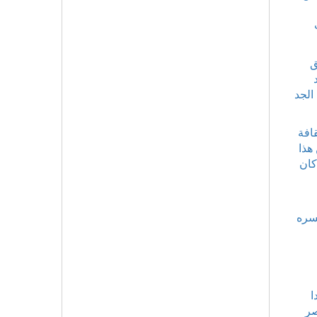
ق
الجد
قافة
هذا
كان
يسره
ا
صر