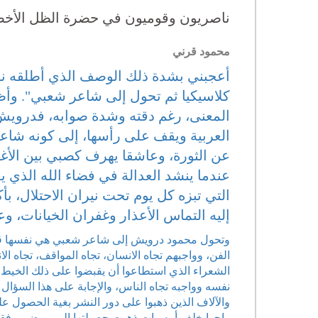
ناصريون وقوميون في حضرة الظل الأخ
محمود قرني
أعجبني بشدة ذلك الوصف الذي أطلقه ناق
كلاسيكيا ثم تحول إلى شاعر شعبي". وأظن 
المعنى، رغم دقته وشدة صوابه، فدرويش 
العربية ويقف على رأسها، إلى كونه شاعرا
عن الثورة، وعاشقا يهرف كصبي بين الأغر
عندما ينشد العدالة في فضاء الله الذي ي
التي تبزه كل يوم تحت نيران الاحتلال، بأ
إليه التماس الأعذار وغفران الخيانات، و
وتحول محمود درويش إلى شاعر شعبي هي نفسها قصة
الفن، وواجبهم تجاه الانسان، تجاه المواقف، تجاه ال
الشعراء الذي استطاعوا أن يقبضوا على ذلك الخيط
نفسه وواجبه تجاه الناس، والإجابة على هذا السؤا
والآلاف الذين ذهبوا على دور النشر بغية الحصول عل
راحوا خلف أمسيات ذهبت حصيلتها إلى مرضى وفقراء