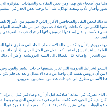
ا من أصدقاء نثق بهم، ومن بعض المقالات والشهادات المتواترة التي
ر وأخبار الأدب ومجلة الهلال، على أننا توخينا بعض الحذر في التنقيب
 ذلك لبعض النقاد والصحافيين الأغرار الذين لا يعنيهم من الأمر إلا تلفي
يها الكثير من الادعاءات والاختلافات، دون أدنى مراعاة لأبسط القواعد
تسيء لأصحابها قبل إساءاتها لدرويش، لأنها لم تترك فرصة للتفرقة بين 
يضا جد.
تجربة درويش إلا أن يتأكد من حالة الاستقطاب الحاد التي تنطوي عليها الث
عامة شاعر لا يشق له غبار كما نقول في المثل العربي، إلا أن جانبا من 
من الشعراء وإضافة كل الفضائل الى السلة الدرويشية، وأظن أن ذلك 
لشعر لشرائط النجومية التي تغاير بطبيعتها حاجات الشعر والفن، وفي
قا من أن درويش نفسه كان واحدا من دعاة الاعتدال والعدالة، فلم يكن 
ذا الأساس نتطرق الى شهادات عدد من المجايلين القريبين.
ي الذي يعترف في البداية "صادقته قبل أن أراه وصادقني قبل ان يراني"
ان لديه كل الحق، فقد كانت القاهرة في ذلك الزمن الذي يبدو بعيدا جد
دالوهاب البياتي وغيره ولا تفرقة، فقد كنا جميعا أبناء قاهرة عبدالنا