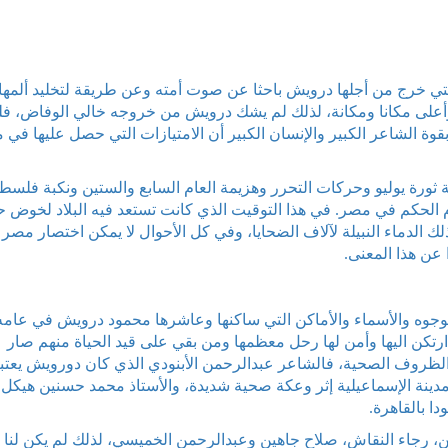
التي خرج من أجلها درويش باحثا عن صوت أمته وعن طريقة لتخليد ألمها
 وأعلى مكانا ومكانة، لذلك لم يشك درويش من خروجه خالي الوفاض، فل
قوة الشاعر الكبير والإنسان الكبير أن الامتيازات التي حصل عليها في
 ثورة يوليو وحركات التحرر وهزيمة العام السابع والستين ونكبة فلسط
م الحكم في مصر. في هذا التوقيت الذي كانت تستعد فيه البلاد لخوض 
 أضاع الساسة بعد ذلك الدماء النبيلة لآلاف الضحايا، وفي كل الأحوال لا يمكن اختصار مص
عن هذا المعنى.
وجوه والأسماء والأماكن التي ساكنها وعاشرها محمود درويش في عامه
 ارتكن اليها وأمن لها رحل معظمها ومن بقي على قيد الحياة منهم صار
و الظروف الصحية، فالشاعر عبدالرحمن الأبنودي الذي كان دورويش يعتب
دينة الإسماعيلية إثر وعكة صحية شديدة، والأستاذ محمد حسنين هيكل ل
ا بالقاهرة.
، رجاء النقاش، صلاح جاهين وعبدالرحمن الخميسي، لذلك لم يكن لنا 