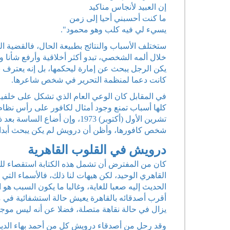
إن العبيد لأنجاس مناكيد
ما كنت أحسبني أحيا إلى زمن
يسيء لي فيه كلب وهو محمود".
ستختلف الأسباب والنتائج بطبيعة الحال، فالقضية 
خلال ألمه الشخصي، تبدو أكثر أخلاقية وأرفع شأنا
يكن الرجل يبحث عن إمارة ليحكمها، بل إنه يعترف ب
كانت دعما لمنظمة التحرير في شخص شاعرها.
في المقابل كان الوعي العام الذي تشكل على خلفية
كلها أسباب تمنع وجود أمثال لكافور على رأس نظا
تشرين الأول (أكتوبر) 1973، وإن
شخص كافورها، وأظن أن درويش لم يكن يبحث أبدا 
درويش في القلوب القاهرية
كان من المفترض أن تشمل هذه الكتابة استقصاء لل
القاهري الوحيد، لكن هيهات لنا ذلك، فالأسماء التي
الحديث إليه صعبا للغاية، وغالبا ما يكون السبب ه
أقرب أصدقائه بالقاهرة يعيش حالة استشفائية في م
يزال في حالة نقاهة متصلة، فضلا عن أنه ليس موجود
وقد رحل من أصدقاء درويش كل من أحمد بهاء الدين