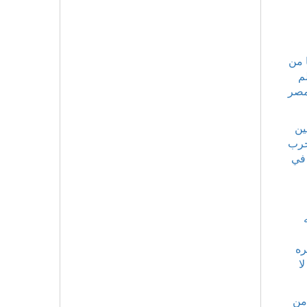
 من
م
 مصر
ين
حرب
ر في
ره
ا
من