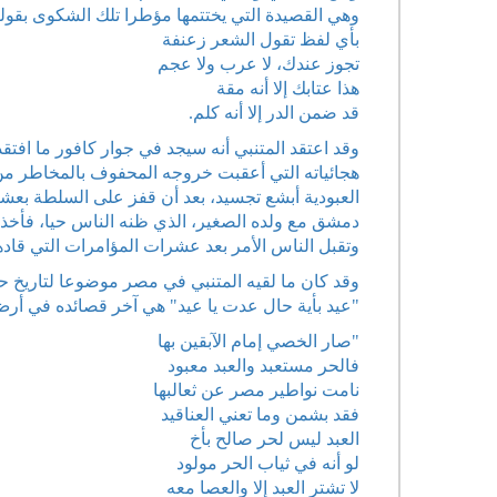
وهي القصيدة التي يختتمها مؤطرا تلك الشكوى بقوله
بأي لفظ تقول الشعر زعنفة
تجوز عندك، لا عرب ولا عجم
هذا عتابك إلا أنه مقة
قد ضمن الدر إلا أنه كلم.
وقد اعتقد المتنبي أنه سيجد في جوار كافور ما اف
هجائياته التي أعقبت خروجه المحفوف بالمخاطر من
العبودية أبشع تجسيد، بعد أن قفز على السلطة ب
دمشق مع ولده الصغير، الذي ظنه الناس حيا، فأخذوا
وتقبل الناس الأمر بعد عشرات المؤامرات التي قاده
وقد كان ما لقيه المتنبي في مصر موضوعا لتاريخ ح
"عيد بأية حال عدت يا عيد" هي آخر قصائده في أرض ال
"صار الخصي إمام الآبقين بها
فالحر مستعبد والعبد معبود
نامت نواطير مصر عن ثعالبها
فقد بشمن وما تعني العناقيد
العبد ليس لحر صالح بأخ
لو أنه في ثياب الحر مولود
لا تشتر العبد إلا والعصا معه