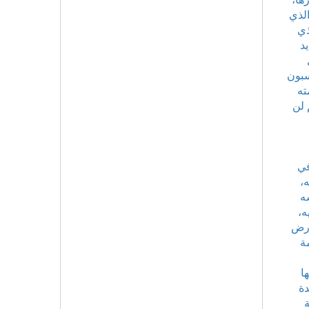
الذي
ذي
د
سبون
ته
 لن
في
،
ه
ه،
أرض
ة
ا
دة
ة