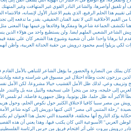
أو تلفيق أواصرها، والشاعر النادر القوي غير المتهافت وغير المتهتك 
قييم هذا الحلم الرفيع، الذي يقيم الاعتبار الأول لإنسانه، فالانتماء ال
القيم الأخلاقية التي لا تفيد الفنان الحقيقي، بقدر ما تدفعه إلى تجدي
هنا تكتشف الجماعة شاعرها ومفكرها وقائدها وزعيمها بهذا المعنى مثل
يش الشاعر الشعبي الملهم ايضا. ولن يستطيع واحد من هؤلاء الذين ين
دم لنا برهانا واحدا على أن شعبية وشيوع هذا الشعر كان على نفقة قيم
ات لكي يزيلوا إسم محمود درويش من حقبة الحداثة العربية، وأظن أنهم
كان يملك من النضارة والحضور ما يؤهل الشاعر للتباهي بالأمل القادم 
ء الذين يرزحون تحت وطأة احتلال غير مسبوق في شراسته وعنفه وإباديته
اريخ وتزييف وعي. لذلك ظل الأمل القشيب خيالا مشروعا، لكن الأمل نفس
عربي إلى خليجه، وجد من يتجرأ على تسخيفه والنيل منه بل والتندر علي
خطأ الأكبر أنه ظل حلما، ظل يوتوبيا، وظل جمهورية فاضلة، لم تلمس ال
رويش من مصر سببا كافيا لاختلاق الكثير حول نكوص الحلم، وحول هزيم
دة "رحلة المتنبي الى مصر" التي كتبها دوريش إلى كونه شاعر الأمة
ية يؤكد التاريخ أنها مختلقة، فالقصيدة التي تحمل هذا العنوان لم يكتبه
لوطن العربي" الأسبوعية التي كان يكتب فيها، وهذا يعني أن هذه القصي
ي العام نفسه، حيث غادر درويش بيروت على أثر اقتحام فريق من حرس الرئاسة الفلسطيني