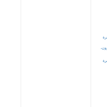
رة
ون،
رة