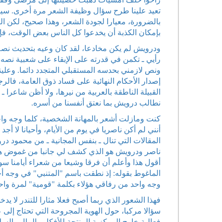
تعيد علينا طرح سؤال وظيفة الشعر مرة أخرى. سيق
بالضرورة، معيارا لجودة الشعر، وهذا صحيح، لكن ال
بإمكان الكذبة أن يخدعوا كل الناس بعض الوقت، فإ
ودرويش لم يكن مخادعا، لقد كان وعيه بتحديث نصه ل
رأيي ـ تكمن في قدرته على الإبقاء على شعبية نصه
ونص لازمني بحدسه المستقبلي المتجدد دائما. وعلينا
إصدار الأحكام النهائية على فساد ذوق العامة، فا
القبيلة الناطقة بالعربية من نيرها، ولا أظن شاعرا 
نطالب درويش بما نعتق أنفسنا من أسره.
كنت ومازلت أشعر بالمهانة الشخصية، كلما وجه واح
أنني لم أكن ناصريا في يوم من الأيام، وأحيانا لا 
المقالات التي تنال ـ بنفس المجانية ـ من محمود در
ناصر ودرويش هو الذي كشف لي جانبا من غموض هذ
أقول هذا وأعلم أن فرقا وشيعا من شعراء أيامنا س
الماغوط بقوله: إذ نطقت باسم "المتنبي" في وجه أ
وجه واحد من رفاقي هؤلاء بكلمة "قومية" لمرة وا
فهذا الشعور الذي ربما أصبح فعلا مثارا للتندر لا 
سؤالا مركبا، حول الهوية المجروحة التي تحتاج إل
فعالية خارج المركزية المنتجة للأفكار والمال والسل