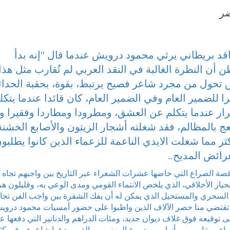
ضر
د بريطاني يرثي محمود درويش عندما قال "إنه بدأ
أن النظرة الغالبة في النقد العربي لم تُقارب مثل هذا
تحول من مجرد شاعر فصيح يرتبط، بقوة، بحقبة الحداث
 للضمير العام وفي الضمير العام، كان قائدا عندما يتكل
ار عندما يتكلم عن العشق، ومطرودا ومطاردا وفقيرا وآ
عج بالمظالم، فقد شغلته أشجار الزيتون والأصابع الخشنة
كثر مما شغلت الايدي الناعمة للزعماء الذين كانوا يطلبو
عرائض المديح..
 الصراع التي خاضها عشرات الشعراء عبر التاريخ بين واجبهم تجاه
انحياز الأخلاقي، الذي يلخص الانتماء القومي ومدى الوعي به، وقليلون ه
 السحري والمستحيل الذي يمكن له أن يفك الشفرة بين واجب الفن تجا
ل تقتضي منا حصر الآلاف الذين واظبوا على حضور أمسيات محمود دروي
ى توقيعه فوق غلاف ديوان جديد، ومئات الدراهم والدنانير التي دفعها 
 ومقاومين، وأنهار من دموع المهزومين الذين ودعوا شاعرهم في كث