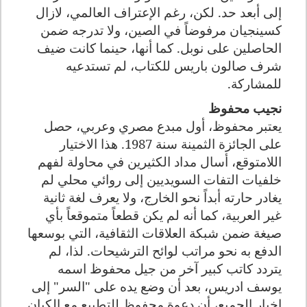
إلى أبعد حد. لكن، رغم الإعتراف العالمي، لازال
كسينجيان مرفوضاً في الصين، ولا تدرجه ضمن
الحاصلين على نوبل. كما أنها، حينما كانت ضيف
شرف صالون باريس للكتاب، لم تستدعيه
للمشاركة.
نجيب محفوظ
يعتبر محفوظ، أول مبدع مصري وعربي، حصل
على الجائزة الثمينة سنة 1987. هذا الاختيار
اللامتوقع، أسال مداد الكثيرين في محاولة لفهم
خلفيات التفات السويديين إلى روائي محلي لم
يغادر حارته أبداً نحو الخارج، ولا يعرف لغة ثانية
غير العربية، كما أنه لم يكن قطعاً متموقعاً بأي
صيغة ضمن شبكة العلاقات الثقافية، التي بوسعها
الدفع به نحو مراتب لوائح الترشيحات. لذا، لم
يتردد كاتب كبير آخر من جيل محفوظ اسمه
يوسف ادريس، بعد أن وضع يده على "السر" إلى
اخبار الجميع، أن دعوة محفوظ للتطبيع مع الكيان