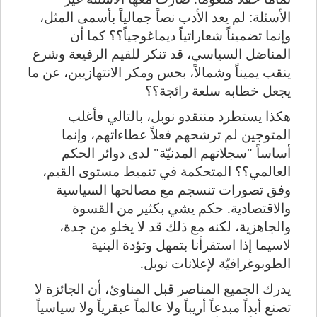
الأسئلة: لم يعد الأدب نصاً جمالياً بأسمى المثل،
وإنما تضميناً شعاراتياً ديماغوجياً؟؟ كما أن
المناضل السياسي، قد تنكر للقيم الرفيعة وشرع
ينقب يميناً وشمالاً، بحس ومكر الانتهازيين، عن ما
يجعل خطابه سلعة رائجة؟؟
هكذا يستطرد منتقدو نوبل، بالتالي فأغلب
المتوجين لم ترشحهم فعلاً عطاءاتهم، وإنما
أساساً "سجلاتهم المدنيّة" لدى دوائر الحكم
العالمي؟؟ المتحكمة في تنميط مستوى القيم،
وفق تصورات تنسجم مع مصالحها السياسية
والاقتصادية. حكم يشي بكثير من القسوة
والجاهزية، لكنه مع ذلك قد لا يخلو من جدة،
لاسيما إذا استقرأنا بتمهل وتؤدة البنية
الطوبوغرافيّة لإعلانات نوبل.
يدرك الجميع المناصر قبل المناوئ، أن الجائزة لا
تصنع أبداً مبدعاً أريباً ولا عالماً عبقرياً ولا سياسياً