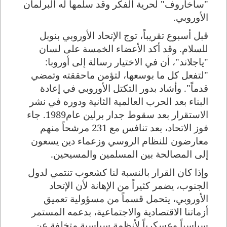
"ساخاروف" لحرية الفكر وقد سلمها له البرلمان
الأوروبي.
قبل أسبوع تقريباً، توج الإتحاد الأوروبي بنوبل
للسلام. وقد أكد الأعضاء الخمسة على لسان
"ياجلاند"، أن في الاختيار رسالة إلى أوروبا:
"لتفعل كل ما بوسعها، لتؤمن ماحققته وتمضي
قدماً". وأشاد بدور التكتل الأوروبي في إعادة
البناء بعد الحرب العالمية الثانية ودوره في نشر
الاستقرار بعد سقوط جدار برلين عام1989. جاء
فوز الاتحاد، بعد تنافس مع 231 مرشحاً منهم
معارضون للنظام الروسي وزعماء دين يسعون
إلى المصالحة بين المسلمين والمسيحين.
وإذا كان القرار بالنسبة لنا كشعوب تنتمي لدول
الجنوب، يضمر كثيراً من الإهانة لأن الإتحاد
الأوروبي، يتحمل قسماً من مسؤولية تعميق
أزماتنا الاقتصادية والاجتماعية، بدعمه المستمر
سياسياً وعسكرياً لأنظمة سياسية متخلفة عن