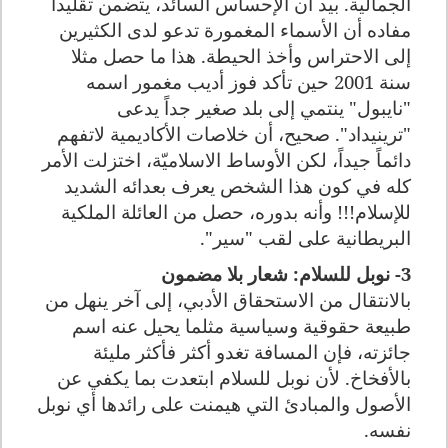
الجمالية. بيد أن الإحساس السائد، يتضمن تقليداً
مفاده أن الأسماء المغمورة تدعو لدى الكثيرين
إلى الاحتراس وأخذ الحيطة. هذا ما حصل مثلا
سنة 2001 حين تأكد فوز أديب مغمور اسمه
"نايبول" ينتمي إلى بلد صغير جداً يدعى
"ترينيداد". صحيح، أن خلاصات الأكاديمية لاتفهم
دائماً جيداً، لكن الأوساط الاسلاميّة، اختزلت الأمر
كله في كون هذا الشخص يعرف بعدائه الشديد
للإسلام
!!!
وأنه بدوره، حصل من العائلة الملكية
البريطانية على لقب "سير".
3- نوبل للسلام: شعار بلا مضمون
بالانتقال من الاستحقاق الأدبي، إلى آخر ينهل من
طبيعة حقوقية وسياسية مثلما يحيل عنه اسم
جائزته، فإن المسافة تغدو أكثر فأكثر مليئة
بالأفخاخ. لأن نوبل للسلام ابتعدت بما يكفي عن
الأصول والمبادئ التي هيمنت على رائدها أي نوبل
نفسه.