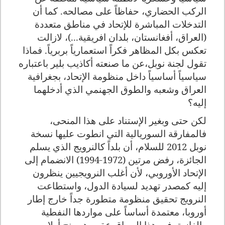
الركب الحضاري، حفاظاً على مصالحه. كما أن
التدخلات المباشرة للإتحاد في مناطق متعددة
(العراق، أفغانستان، بلدان افريقية...)، لازالت
تعكس بكل المظاهر فكراً استعمارياً بربرياً. فماذا
تقول لجنة نوبل،عن ما صنعته أكاذيب بلير باعتباره
سياسياً أساسياً داخل منظومة الإتحاد، بجغرافية
العراق وشعبه والطوق الجهنمي الذي أدخلهما
إليه؟
لكن حتى وبغير الإستناد على هذا المنحى،
فالمفارقة السوريالية التي انطوت عليها نسخة
نوبل 2012 للسلام، أن بلداً كالنرويج الذي يسلم
الجائزة، رفض مرتين (1972-1994) الانضمام إلى
الإتحاد الأوروبي، لأن أغلب النرويجيين ينظرون
إليه كمصدر تهديد لسيادة الدول، واستطاعت
النرويج تحقيق منظومة متطورة جداً خارج إطار
أوروبا، معتمدة أساساً على مواردها النفطية
والغازية. في هذا السياق،عقب هيمينج أولاوسن