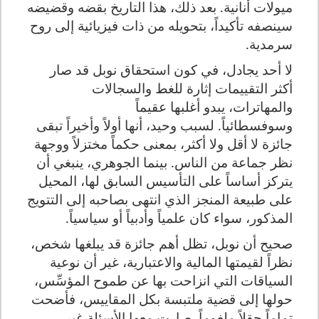
ميولات أنانية. بعد ذلك، هذا التاريخ بقضه وقضيضه
سينصفه تأكيداً، بتحويله من ذات فيزيائية إلى روح
سرمدية.
لا أحد يجادل، في كون استحقاق نوبل قد صار
أكثر التقييمات إثارة للغط والسجالات
والمهاترات، يبدو أغلبها عقيماً
وسوفسطائياً.
لسبب وحيد، أنها أولاً وأخيراً تبقى
جائزة لا أقل ولا أكثر، بمعنى حكماً مختزلاً ووجهة
نظر جماعة من الناس. بينما الجوهري، ينبغي أن
يتركز أساساً على التأسيس السابق لها، المحيل
على طبيعة المنجز الذي انتهى بصاحبه إلى التتويج
المذكور، سواء كان علمياً وأدبياً أو سياسياً.
صحيح أن نوبل، تظل أهم جائزة قد يبلغها شخص،
نظراً لقيمتها المالية والاعتبارية،
غير أن نوعية
السياقات التي انزاحت بها عن طموح المؤسِّس،
حولها إلى قضية ملتبسة بكل المقاييس، فأضحت
تماماً حقلاً ملغوماً.
صارت معها الأسئلة غير