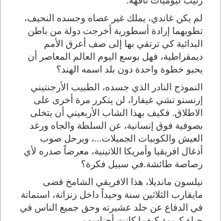
لم يكن غاندي، يملك غير عصاه وجسده النحيف،
تطويهما إرادة أسطورية أخرجت دولة من باطن
البدائية كي ترتقي بها إلى صف أعرق الأمم
ديمقراطية،
فهل بوسع اليوم العالم المعاصر أن
يحبو خطوة واحدة دون بلد اسمه الهند؟
النموذج النادر الذي جسده،
الطبيب الأرجنتيني
إرنستو تشي غيفارا، لن يتكرر مرة أخرى على
الاطلاق.
فكيف بهذا الشاب الأربعيني أن يتخلى
بصوفية فوق إنسانية، عن السلطة والجاه ورغد
العيش والكوبيات الجميلات...،
ويرحل صوب
أدغال افريقيا وأمريكا اللاتينية، معرضاً صدره لأي
رصاصة طائشة.في سبيل فكرة؟
نيلسون مانديلا، هذا الافريقي الشامخ قضى
مايقارب الثلاثين سنة وحيداً داخل زنزانة، استماتة
في الدفاع عن جلد عشيرته وحق جميع الناس في
حياة كريمة كيفما كانت أجناسهم.