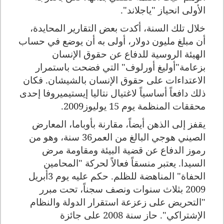
الأولى انحياز "ياجلاند".
خلال تلك السنة، أكدت بعض التقارير المحايدة،
أن مبلغ مليون دولار، أولى به أن يوضع في حساب
الهيئة الروسية للدفاع عن حقوق الإنسان
بزعامة"أوليغ أورلوف" التي فضحت باستمرار
الاعتداءات على حقوق الإنسان بالشيشان. فكان
ذلك دافعاً أساسياً لاغتيال نتاليا إيستيميروفا إحدى
محققات المنظمة يوم 15 يوليوز2009.
يقفز إلى الذهن أيضاً، مقارنة بأوباما، المعارض
الصيني هوجي البالغ من العمر36 سنة، وهو من
رموز الدفاع عن قضية البيئة ومقاومة مرض
السيدا. يعتبر منسقاً فعالاً لحركة "المحامين
الحفاة" المناهضة للظلم. حكم عليه يوم 3أبريل
2009 بثلاث سنوات ونصف سجناً، تحت مبرر
"التحريض على زعزعة استقرار الدولة والنظام
الإشتراكي". حاز سنة 2008 على جائزة