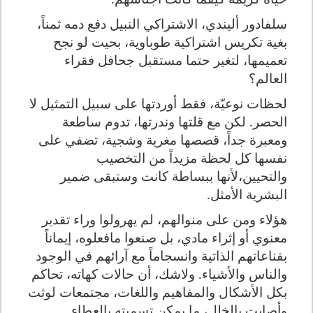
سلفادور أليندي، الاشتراكي النبيل دفع دمه ثمناً،
بغية تكريس اشتراكية طوباوية، بحيت لو نجح
تعميمها، لتغير حتما مستقبل جحافل فقراء
العالم؟
لحظات نوعيّة، فقط أوردتها على سبيل التمثيل لا
الحصر. لكن مع قلتها وندرتها،
تدوم ساطعة
ومعبرة جداً، قصصها مغرية وشجية،
تضفي على
نفسها كل لحظة مزيداً من التخصيب
والتحيين،لأنها ببساطة كانت وستبقى ضمير
البشرية الأمثل.
هؤلاء ومن على منوالهم، لم يهرولوا وراء تقدير
معنوي أو إثراء مادي، بل صنعوا مافعلوه، إيماناً
بقناعاتهم الذاتية وانسجاماً مع آرائهم في الوجود
والناس والأشياء.
ولاشك، أن حالات كهاته،
تحاكم
بكل الأشكال والمفاهيم واللغات، مجتمعات لوثت
وأصابت بالخلل، ما يمكن تسميته بالعطاء