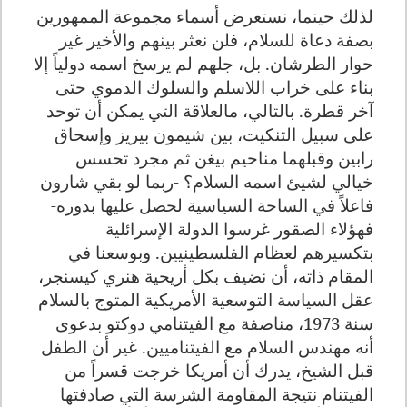
لذلك حينما، نستعرض أسماء مجموعة الممهورين
بصفة دعاة للسلام، فلن نعثر بينهم والأخير غير
حوار الطرشان. بل، جلهم لم يرسخ اسمه دولياً إلا
بناء على خراب اللاسلم والسلوك الدموي حتى
آخر قطرة. بالتالي، مالعلاقة التي يمكن أن توحد
على سبيل التنكيت، بين شيمون بيريز وإسحاق
رابين وقبلهما مناحيم بيغن ثم مجرد تحسس
خيالي لشيئ اسمه السلام؟ -ربما لو بقي شارون
فاعلاً في الساحة السياسية لحصل عليها بدوره-
فهؤلاء الصقور غرسوا الدولة الإسرائلية
بتكسيرهم لعظام الفلسطينيين. وبوسعنا في
المقام ذاته، أن نضيف بكل أريحية هنري كيسنجر،
عقل السياسة التوسعية الأمريكية المتوج بالسلام
سنة 1973، مناصفة مع الفيتنامي دوكتو بدعوى
أنه مهندس السلام مع الفيتناميين. غير أن الطفل
قبل الشيخ، يدرك أن أمريكا خرجت قسراً من
الفيتنام نتيجة المقاومة الشرسة التي صادفتها