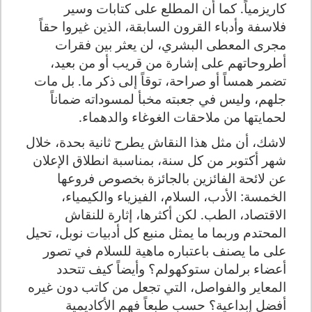
كاريزمياً. كما أن المطلع على كتابات وسير
فلاسفة وأدباء القرون السابقة، الذين غيروا حقاً
مجرى المعطى البشري، لن يعثر بين فقرات
أطروحاتهم على إشارة من قريب أو من بعيد،
تضمر همساً أو صراحة، توقاً إلى ذكر ما. بل مات
جلهم، وليس في جعبته مخبأ لمسوداته ضماناً
لحمايتها من ملاحقات الغوغاء والدهماء.
لاشك، أن مثل هذا النقاش يطرح ثانية بحدة، خلال
شهر أكتوبر من كل سنة، بمناسبة انطلاق الإعلان
عن لائحة الفائزين بالجائزة بخصوص فروعها
الخمسة: الأدب، السلام، الفيزياء والكيمياء،
الاقتصاد، الطب. لكن أكثرها، إثارة للنقاش
المحتدم وربما ما يمثل منبع كل أدبيات نوبل، تحيل
على ما يصنف باعتباره ماهية للسلام في تصور
أعضاء برلمان ستوكهولم؟ وأيضاً كيف تتحدد
المعاير والفواصل، التي تجعل من كاتب دون غيره
أفضل إبداعية؟ حسب طبعاً فهم الأكاديمية