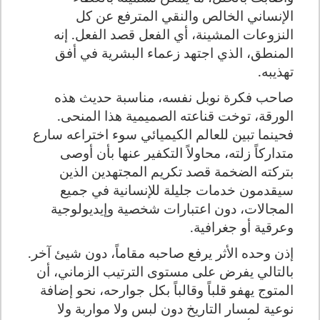
الإنساني الخالص والنقي المترفع عن كل
النزوعات المشينة،
أي الفعل قصد الفعل. إنه
المنطق، الذي اجتهد زعماء البشرية في أفق
تهذيبه.
صاحب فكرة نوبل نفسه، مناسبة حديث هذه
الورقة، توخت قناعته الصميمية هذا المنحى.
فحينما تبين للعالم الكيميائي سوء اختراعه سارع
متداركاً زلته، محاولاً التكفير عنها بأن أوصى
بتركته الضخمة قصد تكريم المجتهدين الذين
سيقدمون خدمات جليلة للإنسانية في جميع
المجالات، دون اعتبارات شخصية وإيديولوجية
وعرقية أو جغرافية.
إذن وحده الأثر يرفع صاحبه مقاماً، دون شيئ آخر.
بالتالي يفرض على مستوى الترتيب الزماني، أن
المتوج يهفو قلباً وقالباً بكل جوارحه، نحو إضافة
نوعية لمسار التاريخ دون لبس ولا مواربة ولا