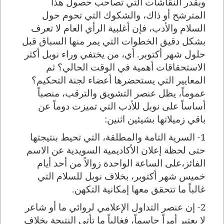
وبقدر النقاشات التي تصاحب حصول هذا
المترشح أو ذاك، والشكوك التي تحوم حول
السلام والأدب، فإن أغلبية الرأي العام لا تعرف
بشكل دقيق الخطوات التي يمر منها السباق قبل
حلول شهر أكتوبر. أي، من يختفي وراء نوبل أكثر
الاستحقاقات أهمية في الوقت الحالي؟ ثم
المعايير التي يستحضرها أعضاء لجنة التحكيم؟
عموماً، يظل عنصر التشويق والترقب، منصباً
أساساً على نوبل للأدب التي تميزت دوماً عن
باقي زميلاتها بشيئين اثنين:
1- السرية التامة والمطلقة، التي تحيط بنتيجتها
حتى لحظة إعلان الأكاديمية السويدية عن الاسم
الفائز،على الساعة الواحدة زوالاً من أحد أيام
خميس شهر أكتوبر، بخلاف نوبل للسلام التي
غالباً ما تتحقق معها إمكانية التكهن.
2- إن عنصر التداول الإعلامي لروائي ما أو شاعر
لا يعتبر أمراً حاسماً، فغالباً ما تأتي النتيجة بخلاف