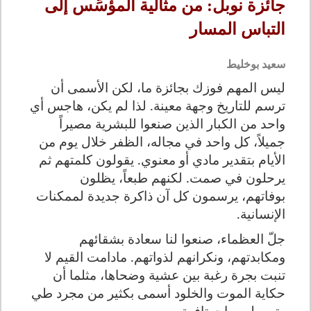
جائزة نوبل: من مثالية المؤسِّس إلى
التباس المسار
سعيد بوخليط
ليس المهم فوزك بجائزة ما، لكن الأسمى أن
ترسم للتاريخ وجهة معينة. لذا لم يكن، هاجس أي
واحد من الكبار الذين صنعوا للبشرية مصيراً
جميلاً، كل واحد في مجاله، الظفر خلال يوم من
الأيام بتقدير مادي أو معنوي.
يقولون كلمتهم ثم
يرحلون في صمت.
لكنهم طبعاً،
يظلون
بوفاتهم،
يرسمون كل آن ذاكرة جديدة لممكنات
الإنسانية.
جلّ العظماء، صنعوا لنا سعادة بشقائهم
ومكابدتهم،
ونكرانهم لذواتهم. مادامت القيم لا
تنبت بجرة رغبة بين عشية وضحاها، مثلما أن
حكاية الموت والخلود أسمى بكثير من مجرد طي
رتيب ليوميات تافهة.