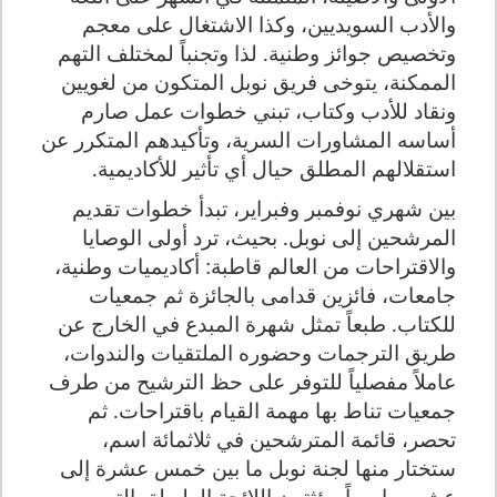
والأدب السويديين، وكذا الاشتغال على معجم
وتخصيص جوائز وطنية. لذا وتجنباً لمختلف التهم
الممكنة، يتوخى فريق نوبل المتكون من لغويين
ونقاد للأدب وكتاب، تبني خطوات عمل صارم
أساسه المشاورات السرية، وتأكيدهم المتكرر عن
استقلالهم المطلق حيال أي تأثير للأكاديمية.
بين شهري نوفمبر وفبراير، تبدأ خطوات تقديم
المرشحين إلى نوبل.
بحيث، ترد أولى الوصايا
والاقتراحات من العالم قاطبة: أكاديميات وطنية،
جامعات، فائزين قدامى بالجائزة ثم جمعيات
للكتاب. طبعاً تمثل شهرة المبدع في الخارج عن
طريق الترجمات وحضوره الملتقيات والندوات،
عاملاً مفصلياً للتوفر على حظ الترشيح من طرف
جمعيات تناط بها مهمة القيام باقتراحات. ثم
تحصر، قائمة المترشحين في ثلاثمائة اسم،
ستختار منها لجنة نوبل ما بين خمس عشرة إلى
عشرين إسماً، يؤثتون اللائحة الطويلة، التي