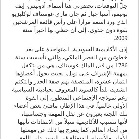
جلّ التوقعات، تحضرني هنا أسماء: أدونيس، إيف
بونيفو، آسيا جبار ثم جان ماري غوستاف لوكليزيو
الذي ورد اسمه مراراً على رأس قائمة المرشحين
بقوة دون جدوى، إلى أن حظي بها أخيراً سنة
2009.
إذن الأكاديمية السويدية، المتواجدة على بعد
خطوتين من القصر الملكي، والتي تأسست سنة
1786 من قبل الملك غوستاف، هي من يتكفل
بمهمة الإشراف على نوبل، بحيث يحول أعضاؤها
الثمان عشرة، الملتصقة بهم صفة الحذر والتكتم
الشديد، بلداً كالسويد المعروف بحياديته السياسية
رغم نموذجه الإجتماعي المتطور، إلى القوة
الأولى عالمياً.
في هذا الإطار، مافتئ بعض أعضاء
تلك اللجنة يعبرون عن ثقل المهمة وجسامتها،
لأنها تتسبب للأكاديمية سيلاً من الانتقادات تأتيها
من أنحاء العالم. كما ينعرج بها ذلك عن مهمتها
الأولى والأصيلة، المتمثلة في السهر على اللغة