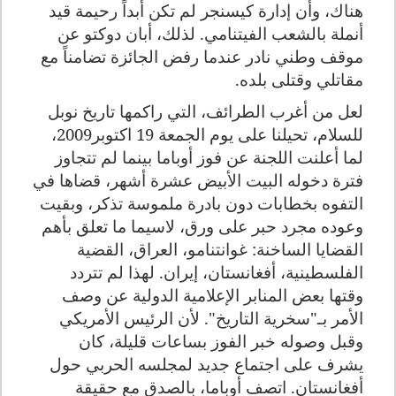
هناك، وأن إدارة كيسنجر لم تكن أبداً رحيمة قيد
أنملة بالشعب الفيتنامي. لذلك، أبان دوكتو عن
موقف وطني نادر عندما رفض الجائزة تضامناً مع
مقاتلي وقتلى بلده.
لعل من أغرب الطرائف، التي راكمها تاريخ نوبل
للسلام، تحيلنا على يوم الجمعة 19 اكتوبر2009،
لما أعلنت اللجنة عن فوز أوباما بينما لم تتجاوز
فترة دخوله البيت الأبيض عشرة أشهر، قضاها في
التفوه بخطابات دون بادرة ملموسة تذكر، وبقيت
وعوده مجرد حبر على ورق، لاسيما ما تعلق بأهم
القضايا الساخنة: غوانتنامو، العراق، القضية
الفلسطينية، أفغانستان، إيران. لهذا لم تتردد
وقتها بعض المنابر الإعلامية الدولية عن وصف
الأمر بـ"سخرية التاريخ". لأن الرئيس الأمريكي
وقبل وصوله خبر الفوز بساعات قليلة، كان
يشرف على اجتماع جديد لمجلسه الحربي حول
أفغانستان. اتصف أوباما، بالصدق مع حقيقة