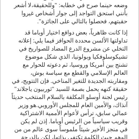
وضعه حينما صرح في خطابه: "وللحقيقة،لا أشعر
بأنني استحق التواجد إلى جوار أشخاص غيروا
حقبتهم، فحصلوا بالتالي على الجائزة".
إذا كانت ظاهرياً، بعض دوافع اختيار أوباما قد
تداولتها الألسن محددة الحوافز فيما يلي: إعلانه
التخلي عن مشروع الدرع المضاد للصواريخ في
تشيكوسلوفكيا وبولونيا، الذي شكل موضوع
تشنج بين أمريكا وروسيا، ثم دعوته للحوار مع
العالم الإسلامي والقطع مع سياسة بوش،
ومقاربته الجديدة للتغير المناخي. فإن التتويج، في
حقيقة كنهه يحمل بصمة للسيد "ثوربيون ياجلاند"
رئيس لجنة أوسلو المكلفة بالسلام المنتخب حديثاً
آنذاك، والأمين العام للمجلس الأوروبي.هو وزير
عمالي سابق، ترأس لأعوام الأممية الاشتراكية
وقريب سياسياً من الرئيس أوباما. إذن لم يكن
في منجز الأخير شيئاً ملموساً سوى عالم من من
الوهم حيث الكلمة تكتفي بذاتها، لكن بالدرجة