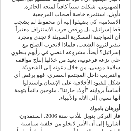
الصهيوني، شكلت سبباً كافياً لمنحه الجائزة.
تأويل، استثمره خاصة أصحاب المرجعية
الاسلامية، كي يضيفوا إليه أن محفوظ لم يشجب
قط إسرائيل، بل ورفض حرب الاستنزاف معتبراً
أن المواجهة العسكرية الطويلة لا تجدي ومجرد
تبذير لثروة الشعب، فلماذا لانجرب الصلح مع
إسرائيل؟ أيضاً، مشروعه النصي في رأيهم ينطوي
على نزعة فرعونية، يعيد من خلالها إنتاج مواقف
سلامة موسى، من خلال دعوته إلى الشعوبيّة
والتغريب داخل المجتمع المصري، فهو يرفض أي
شكل للقيود الأخلاقية على الإنسان.واستدلوا
أساساً بروايته "أولاد حارتنا"، ملوحين دائماً بتهمة
أنها تسيئ إلى الاله والأنبياء.
أورهان باموك
فاز التركي بنوبل للأدب سنة 2006. المنتقدون،
أشاروا إلى أن الأمر لايخلو من خلفية سياسية
قبلية، وليس النص الأدبي وحده من أجاز أساساً