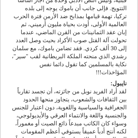
التتويج. فإلى جانب أن باموك يوجه إلى بلده
تركيا، تهمة قيامها بمذابح ضد الأرمن فترة الحرب
العالمية الأولى، أودت بحياة مليون أرميني، ثم
إبان عقد الثمانينات من القرن الماضي، عندما
تحولت آلة القتل صوب الأكراد بحيث وصل العدد
إلى 30 ألف كردي. فقد تضامن باموك، مع سلمان
رشدي الذي منحته الملكة البريطانية لقب "سير"،
نكاية بالمسلمين كما تقول دائما نفس
المؤاخذات!!!
نايبول:
لقد أراد الفريد نوبل من جائزته، أن تجسد تقارباً
بين الثقافات والشعوب، يتجاوز منحها الحدود
الجغرافية والسياسية واللغوية، دون اعتبار للجنس
والجنسية واللغة والانتماء العرقي والأيديولوجي،
وسواء كان الكاتب مبدعاً ذائع الصيت أو مغموراً،
لكنه أنتج أدباً عميقاً يستوفي أعظم المقومات