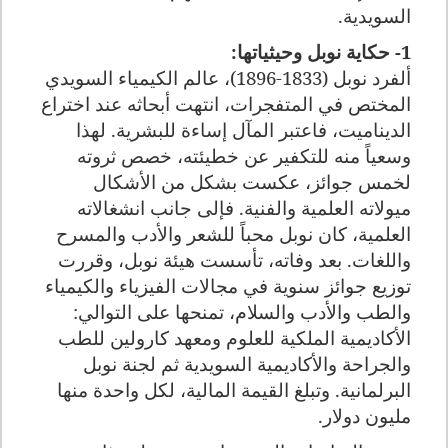
السويدية.
1- حكاية نوبل وحيثياتها:
ألفرد نوبل (1833-1896)، عالم الكيمياء السويدي
المختص في المتفجرات، انتهت أبحاثه عند اختراع
الديناميت، فاعتبر المآل إساءة للبشرية. لهذا
وسعياً منه للتكفير عن خطيئته، خصص ثروته
لخمس جوائز، عكست بشكل من الأشكال
ميولاته العلمية والفنية. فإلى جانب انشغالاته
العلمية، كان نوبل محباً للشعر والأدب والمسرح
واللغات. بعد وفاته، تأسست هيئة نوبل،
وقررت
توزيع جوائز سنوية في مجالات الفيزياء والكيمياء
والطب والأدب والسلام،
تمنحها على التوالي:
الأكاديمية الملكية للعلوم ومعهد كارولين للطب
والجراحة والأكاديمية السويدية ثم لجنة نوبل
البرلمانية. وتبلغ القيمة المالية، لكل واحدة منها
مليون دولار.