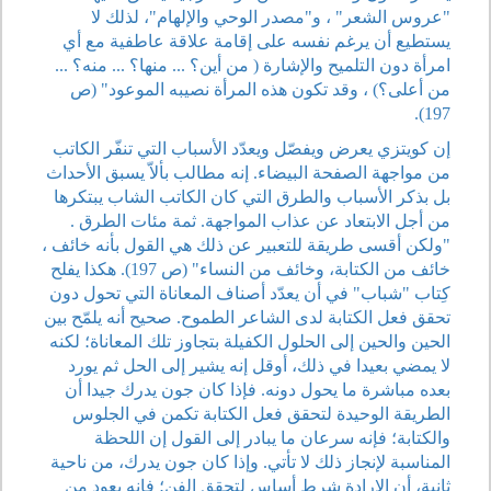
"عروس الشعر" ، و"مصدر الوحي والإلهام"، لذلك لا
يستطيع أن يرغم نفسه على إقامة علاقة عاطفية مع أي
امرأة دون التلميح والإشارة ( من أين؟ ... منها؟ ... منه؟ ...
من أعلى؟) ، وقد تكون هذه المرأة نصيبه الموعود" (ص
197).
إن كويتزي يعرض ويفصّل ويعدّد الأسباب التي تنفّر الكاتب
من مواجهة الصفحة البيضاء. إنه مطالب بألاّ يسبق الأحداث
بل بذكر الأسباب والطرق التي كان الكاتب الشاب يبتكرها
من أجل الابتعاد عن عذاب المواجهة. ثمة مئات الطرق .
"ولكن أقسى طريقة للتعبير عن ذلك هي القول بأنه خائف ،
خائف من الكتابة، وخائف من النساء" (ص 197). هكذا يفلح
كِتاب "شباب" في أن يعدّد أصناف المعاناة التي تحول دون
تحقق فعل الكتابة لدى الشاعر الطموح. صحيح أنه يلمّح بين
الحين والحين إلى الحلول الكفيلة بتجاوز تلك المعاناة؛ لكنه
لا يمضي بعيدا في ذلك، أوقل إنه يشير إلى الحل ثم يورد
بعده مباشرة ما يحول دونه. فإذا كان جون يدرك جيدا أن
الطريقة الوحيدة لتحقق فعل الكتابة تكمن في الجلوس
والكتابة؛ فإنه سرعان ما يبادر إلى القول إن اللحظة
المناسبة لإنجاز ذلك لا تأتي. وإذا كان جون يدرك، من ناحية
ثانية، أن الإرادة شرط أساس لتحقق الفن؛ فإنه يعود من