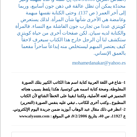
محددّة يمكن أن تظل عالقة في ذهن جون أسابيع، وربما
إلى آخر العمر ( ص 137). وحتى الكتابة نفسها مبهمة
وغامضة هي الأخرى شأنها شأن المرأة. لذلك يستعرض
كويتزي عددا من تجارب جون الفاشلة مع النساء. فالمرأة
والكتابة لديه سيان. لكن صفحات أخرى من حياة كويتزي
ستكشف لنا أن الرجل خارج هذا الكتاب سيعرف لاحقاً
كيف يعتصر المبهم ليستخلص منه إبداعاً ساحراً مفعما
بالعمق الإنساني.
mohamedanakar@yahoo.es
1- شاع في اللغة العربية كتابة اسم هذا الكاتب الكبير بتلك الصورة
المغلوطة، وصحة كتابة اسمه هي كوتسيا، هكذا يلفظ بسبب هجائه
المتميز في لغته الأصلية، ولكننا ابقينا على الخطأ الشائع لأن الكتاب
المطبوع ـ وكتب أخرى للكاتب ـ تبقي عليه بنفس الصورة (التحرير)
2- انظر في ذلك مقال عبد الوهاب أبوزيد ضمن جريدة اليوم الإلكتروني.
ع 11927، س 40، بتاريخ 9/2/2006، في الموقع : www.alyaum.com