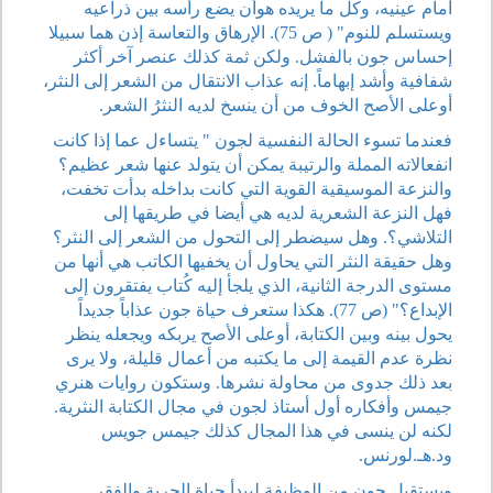
أمام عينيه، وكل ما يريده هوأن يضع رأسه بين ذراعيه
ويستسلم للنوم" ( ص 75). الإرهاق والتعاسة إذن هما سبيلا
إحساس جون بالفشل. ولكن ثمة كذلك عنصر آخر أكثر
شفافية وأشد إبهاماً. إنه عذاب الانتقال من الشعر إلى النثر،
أوعلى الأصح الخوف من أن ينسخ لديه النثرُ الشعر.
فعندما تسوء الحالة النفسية لجون " يتساءل عما إذا كانت
انفعالاته المملة والرتيبة يمكن أن يتولد عنها شعر عظيم؟
والنزعة الموسيقية القوية التي كانت بداخله بدأت تخفت،
فهل النزعة الشعرية لديه هي أيضا في طريقها إلى
التلاشي؟. وهل سيضطر إلى التحول من الشعر إلى النثر؟
وهل حقيقة النثر التي يحاول أن يخفيها الكاتب هي أنها من
مستوى الدرجة الثانية، الذي يلجأ إليه كُتاب يفتقرون إلى
الإبداع؟" (ص 77). هكذا ستعرف حياة جون عذاباً جديداً
يحول بينه وبين الكتابة، أوعلى الأصح يربكه ويجعله ينظر
نظرة عدم القيمة إلى ما يكتبه من أعمال قليلة، ولا يرى
بعد ذلك جدوى من محاولة نشرها. وستكون روايات هنري
جيمس وأفكاره أول أستاذ لجون في مجال الكتابة النثرية.
لكنه لن ينسى في هذا المجال كذلك جيمس جويس
ود.هـ.لورنس.
ويستقيل جون من الوظيفة ليبدأ حياة الحرية والفقر