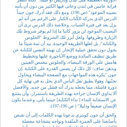
قرابة عامين في لندن وعانى فيها الكثير من دون أن يأتيه
نصيبه الموعود" (ص 196). ومع ذلك فقد أدرك جون جيداً
الدرس الذي يدركه الكُتاب الكبار على الرغم من أنه لم
يزل بعد في فترة الشباب. وخلاصة ذلك الدرس ترى أن
النصيب الموعود لن يزور كاتبا ما إذا لم يوفر شروط تلك
الزيارة وظروفها. ولعل أبرز تلك الشروط "الجلوس
والكتابة"، بل لعلها الطريقة الوحيدة. بيد أن ثمة شيئاً ما
يحول دون تحقق عملية الإنجاز. إن تهيئة النفس للكتابة عن
طريق تنظيف المائدة ووضع الأباجورة عليها وتخطيط
هامش على الورقة البيضاء، والجلوس مغمض العينين
وبذهن صاف؛ كل ذلك لن يضمن القدرة على الكتابة. إن
جون "يكره هذه المواجهات مع الصفحة البيضاء ويحاول
تجنّبها، وهولا يطيق ثقل اليأس الذي يحل به في نهاية كل
دورة فاشلة، مما يجعله يدرك أنه فشل من جديد. والأفضل
ألا يداوي الإنسان جراحه بهذه الطريقة باستمرار، وأن يمتنع
عن الاستجابة للنداء [ نداء الكتابة] حينما يأتي، وعندما يكون
الإنسان ضعيفاً وذليلا" ( ص 196-197).
والحق أن جون كويتزي يدعونا بهذه الكلمات إلى أن نقبض
بأصابعنا على الجمرة المتّقدة ونواجه بشجاعة معضلة