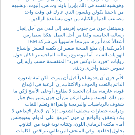
وهويشبه نفسه في ذلك بإيزرا باوند وت.س. إليوت، ونشبهه
من ناحيتنا بكولن ويلسون الذي عارك في وقت واحد
مصاعب الدنيا والكتابة من دون مساعدة الوالدين.
وسينتقل جون من جنوب إفريقيا إلى لندن من أجل إنجاز
رسالته الجامعية وكذا من أجل العمل. هكذا سيمارس
أشغالاً عدة أبرزها مبرمجا حاسوبياً في شركة IBM
الأمريكية. إن مبلغ المنحة صغير لن يكفيه للعيش وإشباع
الهوايات الفنية . أما موضوع رسالته للماجستير فكان حول
روايات "فورد مادوكس فورد" المنقسمة حسب رأيه إلى
نصوص جيدة وأخرى رديئة.
حُلْم جون أن يغدوشاعراً قبل أن يموت. لكن ثمة شعوره
الدائم بالتعب والخوف والاكتئاب. إن الرغبة في الإبداع
قوية، عارمة، بيد أن الجسد لا يطاوع، أوعلى الأصح رُكن ما
من ذلك الجسد. وعلى الرغم من أن جون يتميز بمخ جبار
شغوف بالرياضيات والبرمجة والقراءة وتعلم اللغات
ودراسة حضارات مختلف الشعوب؛ إلا أن الإنجاز الإبداعي لا
يكاد يتحقق. والواقع أن جون "مرهق على الدوام، وهويجلس
أمام مكتبه الرمادي اللون، وتنتابه نوبة قوية من التثاؤب
يحاول إخفاءها. وفي المتحف البريطاني تتراقص الكلمات