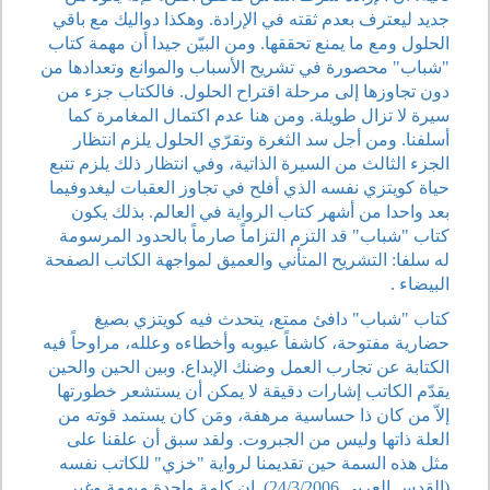
جديد ليعترف بعدم ثقته في الإرادة. وهكذا دواليك مع باقي
الحلول ومع ما يمنع تحققها. ومن البيّن جيدا أن مهمة كتاب
"شباب" محصورة في تشريح الأسباب والموانع وتعدادها من
دون تجاوزها إلى مرحلة اقتراح الحلول. فالكتاب جزء من
سيرة لا تزال طويلة. ومن هنا عدم اكتمال المغامرة كما
أسلفنا. ومن أجل سد الثغرة وتقرّي الحلول يلزم انتظار
الجزء الثالث من السيرة الذاتية، وفي انتظار ذلك يلزم تتبع
حياة كويتزي نفسه الذي أفلح في تجاوز العقبات ليغدوفيما
بعد واحدا من أشهر كتاب الرواية في العالم. بذلك يكون
كتاب "شباب" قد التزم التزاماً صارماً بالحدود المرسومة
له سلفا: التشريح المتأني والعميق لمواجهة الكاتب الصفحة
البيضاء .
كتاب "شباب" دافئ ممتع، يتحدث فيه كويتزي بصيغ
حضارية مفتوحة، كاشفاً عيوبه وأخطاءه وعلله، مراوحاً فيه
الكتابة عن تجارب العمل وضنك الإبداع. وبين الحين والحين
يقدّم الكاتب إشارات دقيقة لا يمكن أن يستشعر خطورتها
إلاّ من كان ذا حساسية مرهفة، ومَن كان يستمد قوته من
العلة ذاتها وليس من الجبروت. ولقد سبق أن علقنا على
مثل هذه السمة حين تقديمنا لرواية "خزي" للكاتب نفسه
(القدس العربي 24/3/2006). إن كلمة واحدة مبهمة وغير