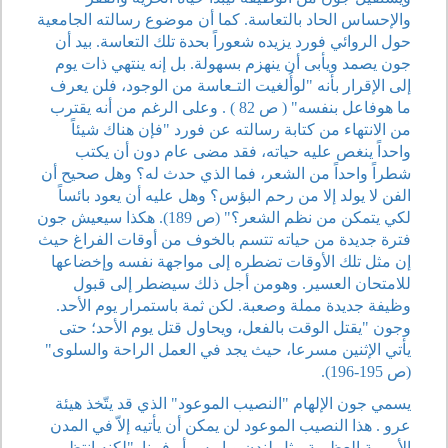
والإحساس الحاد بالتعاسة. كما أن موضوع رسالته الجامعية
حول الروائي فورد يزيده شعوراً بحدة تلك التعاسة. بيد أن
جون يصمد ويأبى أن ينهزم بسهولة. بل إنه ينتهي ذات يوم
إلى الإقرار بأنه "لوأُلغيت التـعاسة من الوجود، فلن يعرف
ما هوفاعل بنفسه" ( ص 82 ) . وعلى الرغم من أنه يقترب
من الانتهاء من كتابة رسالته عن فورد "فإن هناك شيئاً
واحداً ينغص عليه حياته، فقد مضى عام دون أن يكتب
شطراً واحداً من الشعر، فما الذي حدث له؟ وهل صحيح أن
الفن لا يولد إلا من رحم البؤس؟ وهل عليه أن يعود بائساً
لكي يتمكن من نظم الشعر؟" (ص 189). هكذا سيعيش جون
فترة جديدة من حياته تتسم بالخوف من أوقات الفراغ حيث
إن مثل تلك الأوقات تضطره إلى مواجهة نفسه وإخضاعها
للامتحان العسير. وهومن أجل ذلك سيضطر إلى قبول
وظيفة جديدة مملة وصعبة. لكن ثمة باستمرار يوم الأحد.
وجون "يقتل الوقت بالفعل، ويحاول قتل يوم الأحد؛ حتى
يأتي الإثنين مسرعا، حيث يجد في العمل الراحة والسلوى"
(ص 195-196).
يسمي جون الإلهام "النصيب الموعود" الذي قد يتّخذ هيئة
عرو . هذا النصيب الموعود لن يمكن أن يأتيه إلاّ في المدن
الأوربية العظيمة مثل لندن وباريس أو فيينا. "لكنه انتظر