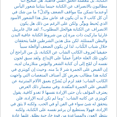
الكتابة، بل معضلة الخلق الفني قاطبة. هل صحيح أننا
مطالبون بالانصراف عن الكتابة حينما ينتابنا شعور اليأس
أوعندما تتمكن منّا مواقف الضعف والذلّ؟ ما من شك في
أن كل كاتب لا بد أن يكون قد عاش مثل هذا الشعور الأسود
الذي يُحبط ويوتِّّر. ولكن على الرغم من ذلك هل يكون
الانصراف عن الكتابة هوالحل المطلوب؟. لقد قال غابرييل
غارثيا ماركيث ذات مرة إن من شروط الكتابة عافية البدن
والبطن الممتلئة. لكن مثل هذين الشرطين قلما يتحققان
خلال شباب الكُتاب. لذا لن يكون الضعف أوالعلة سبباً
حقيقيا لعزوف الكاتب الشاب عن الكتابة، بل من الراجح أن
تكون تلك العلة حافزاً عملياً على الإبداع. ولقد سبق لجون
نفسه أن لمّح إلى أن كتابة الشعر والبؤس متلازمان لديه.
إن القبض على الجمرة شر لا بدّ منه. وحيث إن كويتزي في
كتابه هذا مطالب بعرض كل أصناف المنغصات التي واجهت
الكاتب الشاب؛ فقد لزم أن يُشرِّح بعمق الآلام المترتبة عن
القبض على الجمرة المتّقدة. وفي مضمار ذلك العرض
يعترف المؤلف بأن حتى الإرادة نفسها لا تغدو كافية. يقول
كويتزي عن كاتبه الشاب: "وما لم تكن لديه الإرادة، فلن
يتحقق له شئ سواء في الفن أو في الحب. ولكنه لا يثق في
الإرادة، فهولا يستطيع أن يرغم نفسه على الكتابة، ولكنه
ينتظر العون والمساعدة من قوة خارجية يطلق عليها عادة