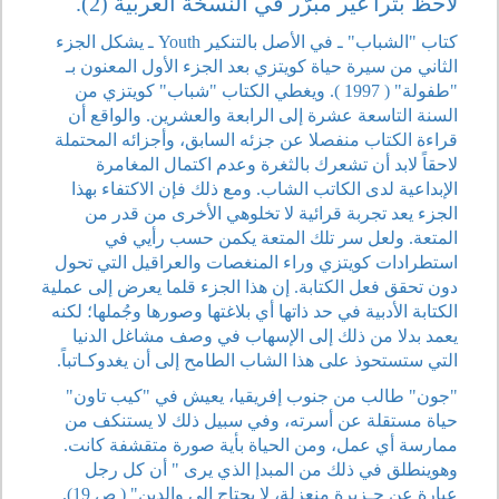
لاحظ بتراً غير مبرّر في النسخة العربية (2).
كتاب "الشباب" ـ في الأصل بالتنكير Youth ـ يشكل الجزء
الثاني من سيرة حياة كويتزي بعد الجزء الأول المعنون بـ
"طفولة" ( 1997 ). ويغطي الكتاب "شباب" كويتزي من
السنة التاسعة عشرة إلى الرابعة والعشرين. والواقع أن
قراءة الكتاب منفصلا عن جزئه السابق، وأجزائه المحتملة
لاحقاً لابد أن تشعرك بالثغرة وعدم اكتمال المغامرة
الإبداعية لدى الكاتب الشاب. ومع ذلك فإن الاكتفاء بهذا
الجزء يعد تجربة قرائية لا تخلوهي الأخرى من قدر من
المتعة. ولعل سر تلك المتعة يكمن حسب رأيي في
استطرادات كويتزي وراء المنغصات والعراقيل التي تحول
دون تحقق فعل الكتابة. إن هذا الجزء قلما يعرض إلى عملية
الكتابة الأدبية في حد ذاتها أي بلاغتها وصورها وجُملها؛ لكنه
يعمد بدلا من ذلك إلى الإسهاب في وصف مشاغل الدنيا
التي ستستحوذ على هذا الشاب الطامح إلى أن يغدوكـاتباً.
"جون" طالب من جنوب إفريقيا، يعيش في "كيب تاون"
حياة مستقلة عن أسرته، وفي سبيل ذلك لا يستنكف من
ممارسة أي عمل، ومن الحياة بأية صورة متقشفة كانت.
وهوينطلق في ذلك من المبدإ الذي يرى " أن كل رجل
عبارة عن جـزيرة منعزلة، لا يحتاج إلى والدين" ( ص 19).