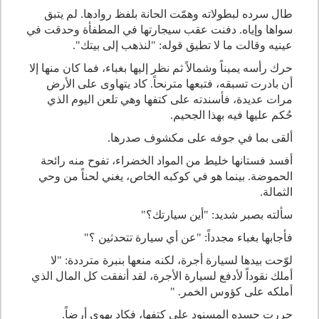
طال سرده لبطولاته وهمّت الحانة بلفظ روادها. لم يتبق
سواها وإياه. دفنت عقب سيجارتها في المطفأة وحدقت في
عينيه وقالت ما لا تطيق قوله: "لنذهب إلى بيتك
"
.
حرك رأسه يميناً وشمالاً ثم نظر إليها بغباء، فما كان منها إلا
أن بادرت تسبقه، فتبعها مترنحاً. كاد يتهاوى على الأرض
مرات عديدة، فأسندته على كتفها وهي تلعن اليوم الذي
حُكم عليها فيه بهذا الجحيم.
ألقى بما في جوفه على مكشوف صدرها.
أفسد فستانها خليط من المواد الخضراء، تفوح منه رائحة
الحموضة. بينما هو في كوكبه الخاص، يغني لحناً من وحي
الثمالة.
سألته بصبر شديد: "أين سيارتك؟"
فأجابها بغباء مجدداً: "عن أي سيارة تتحدثين ؟"
لوّحت بيدها لسيارة أجرة، لكنه منعها بنبرة مترددة: "لا
أملك نقوداً لأدفع لسيارة الأجرة، لقد أنفقت كل المال الذي
أملكه على كؤوس الخمر. "
حررت جسده المسنود على كتفها، فكاد يهوي أرضاً.