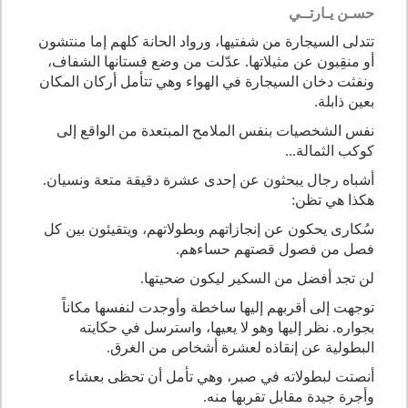
حسـن يـارتــي
تتدلى السيجارة من شفتيها، ورواد الحانة كلهم إما منتشون
أو منقِبون عن مثيلاتها. عدّلت من وضع فستانها الشفاف،
ونفثت دخان السيجارة في الهواء وهي تتأمل أركان المكان
بعين ذابلة.
نفس الشخصيات بنفس الملامح المبتعدة من الواقع إلى
كوكب الثمالة...
أشباه رجال يبحثون عن إحدى عشرة دقيقة متعة ونسيان.
هكذا هي تظن:
سُكارى يحكون عن إنجازاتهم وبطولاتهم، ويتقيئون بين كل
فصل من فصول قصتهم حساءهم.
لن تجد أفضل من السكير ليكون ضحيتها.
توجهت إلى أقربهم إليها ساخطة وأوجدت لنفسها مكاناً
بجواره. نظر إليها وهو لا يعيها، واسترسل في حكايته
البطولية عن إنقاذه لعشرة أشخاص من الغرق.
أنصتت لبطولاته في صبر، وهي تأمل أن تحظى بعشاء
وأجرة جيدة مقابل تقربها منه.