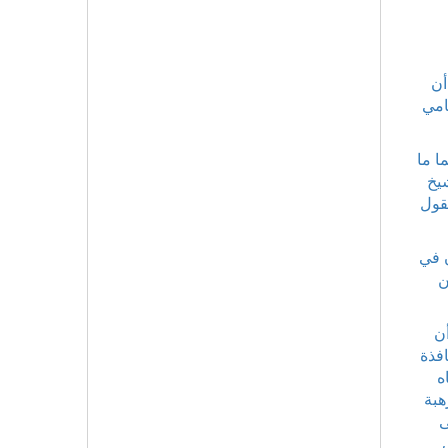
أن
امي
ا ما
يخ
يقول
ن في
ن
أن
افذة
ه
هبة
ى