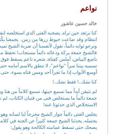
نواعم
خالد حسين عاشور
كنا نرتعد حين نراه. يصحبه الفتى الذي استخلصه لنفسه
انتظام وقد ضاعت خيوط زرها من زمن. يجمعنا بكُتا
ونرجو ثوابه دائماً، نقول لأنفسنا أن ضربة الشيخ تميت، 
فالشيخ جمعة بركة ودعائه دائماً مستجاب! نحفظ ما ي
ناصع البياض، أملس كفتاة، شعره ناعم يسقط فوق جب
نسميه بيننا سراً "نواعم"، لا ننطق بالاسم أمامه حت
أوسع الأبواب إذا ما تجرأ أحد ومس فتاه بسوء، حتى 
كنا نشك..! فقط نشك..!
لم نتيقن أبداً مما نسمع حينها، نسمع كلاماً من هنا و
جمعة دائماً ما يستخلص فتى من فتيان الكتاب، لم ن
الاستخلاص الذي حدثونا عنه!
يجلس الفتى دائماً جوار الشيخ مخرجاً لنا لسانه وهو
يحتمله. يحدثنا الشيخ جمعة كثيراً عن الجنة في كلا
يضحك حتى تسقط عمامته الكالحة وهو يقول: