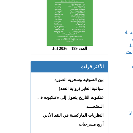
 بلا
ا،
العدد 199 - 2026 Jul
لفتى
الأكثر قراءة
بين الصوفية وسحرية الصورة
سباعية العابر (رواية العدد)
عنكبوت التاريخ يتحول إلى «عنكبوت فى القلب»
الــسَعــــد
ا
النظريات الماركسية في النقد الأدبي
أربع مسرحيات