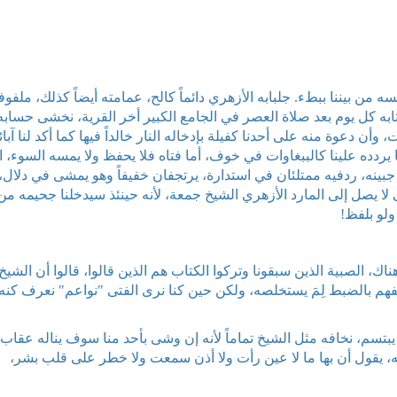
 من بيننا ببطء. جلبابه الأزهري دائماً كالح، عمامته أيضاً كذلك، ملفوفة
به كل يوم بعد صلاة العصر في الجامع الكبير أخر القرية، نخشى حسابه
وأن دعوة منه على أحدنا كفيلة بإدخاله النار خالداً فيها كما أكد لنا آبائن
ردده علينا كالببغاوات في خوف، أما فتاه فلا يحفظ ولا يمسه السوء، ا
ينه، ردفيه ممتلئان في استدارة، يرتجفان خفيفاً وهو يمشى في دلال،
ى لا يصل إلى المارد الأزهري الشيخ جمعة، لأنه حينئذ سيدخلنا جحيمه من
ولو بلفظ!
هناك، الصبية الذين سبقونا وتركوا الكتاب هم الذين قالوا، قالوا أن الشيخ
فهم بالضبط لِمَ يستخلصه، ولكن حين كنا نرى الفتى "نواعم" نعرف كنه
 يبتسم، نخافه مثل الشيخ تماماً لأنه إن وشى بأحد منا سوف يناله عقاب ل
مه، يقول أن بها ما لا عين رأت ولا أذن سمعت ولا خطر على قلب بشر،