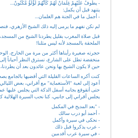
- يطُوفُ عَلَيْهِمْ غِلْمَانٌ لَّهُمْ كَأَنَّهُمْ لُؤْلُؤٌ مَّكْنُونٌ...
يتنهد قبل أن يكمل:
- أجمل ما في الجنة هم الغلمان...
لم نكن نفهم ما يرمى إليه ذلك الشيخ الأزهري، فن
قبل صلاة المغرب بقليل يطردنا الشيخ من المسجد، ولا
الملحقة بالمسجد لأنه ليس مثلنا!
حجرته صغيرة رأيناها أكثر من مرة من الخارج، الوحي
منخفضة تطل على الشارع، نسترق النظر أحياناً إلى 
حين لا يكون الشيخ بها ونحن عائدون بعد أن يطردنا، لا ن
كنت أكره الساعات القليلة التي أقضيها بالجامع بص
أعود إلى لعبة "الأستغماية" مع أقراني، بعض الليال
حتى أتقوقع بجانبه أسفل الدكة التي يجلس عليها ع
يجلس أقراني إلى جانبي، كنا نحب السيرة الهلالية كث
- "بعد المديح في المكمل
- أحمد أبو درب سالك
- نحكى في سيرة وأكمل
- عرب يذكروا قبل ذلك
- في سيرة عرب أقدمين