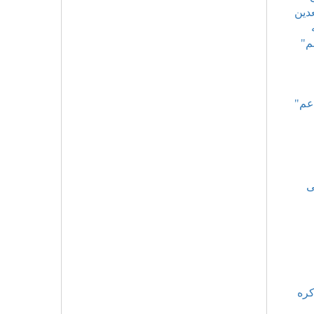
دين
م"
اعم"
ى
كره