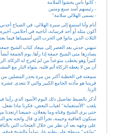
- كانوا ناس يخشوا الملامة
- رئيسهم أسد سبع ومتين
- يسمى الهلالي سلامة"
أنام وأنا استمع إلى سيرة الهلالي، في الصباح أجدني
أكون مثله أو أحد فرسانه، أناجيه في أحلامي، أخبره 
الثلاث الذين ماتوا في الحرب التي أسميناها فيما بعد
تنبهني جدتي بعد العصر إلى ميعاد كتاب الشيخ جم
يصادرها منى الشيخ جمعة إذا رآها. يوم الجمعة أيض
كثيراً وهو يخطب متوعداً من لم يُخرج له الزكاة. ال
أن من لا يعطه الزكاة أثم قلبه، مثواه النار مع الم
سمِعته في الخطبة أكثر من مرة يحذر المصلين من ع
قريتنا هو مآذنه الجامع الكبير والتي لا تتعدى عشرة
الزنا.
أذكر بالضبط تفاصيل ذلك اليوم الأسود الذي رأينا فيه
يلعب "الأستغماية" لغياب البعض، فكرنا ماذا نفعل، ق
حتى يرى الشيخ وفتاه وما يفعلان، جميعنا ارتعدنا م
ستكون العاقبة وخيمة، تجرأ الذي قال واتجه نحو الن
على وجهه بعد أن نظر من خلال الفتحات التي بالنافذة
"نواعم" منبطح على بطنه عار تماماً والشيخ فوقه، 