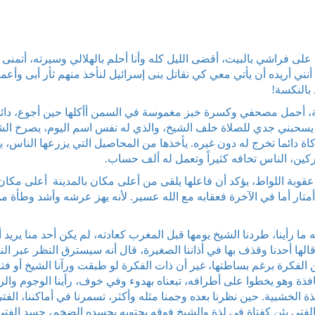
 على فراشي بالبيت، أقضى الليل كله وأنا أحلم بالهلالي وسيرته، أتمنى 
أنني أريده أن يأتي معي كي نقاتل بنى إسرائيل لنأخذ منهم ثأر أبى وأعم
 بالنكسة!
عة، أحمل مصحفي وكسرة خبز مغموسة في السمن أأكلها حين أجوع، دائم
اً يسحبني جدي للصلاة خلف الشيخ، والذي له نفس اسم اليوم، يصرخ الش
زكاة دائما تخرج له دون غيره. يأخذها من المحاصيل التي يزرعها الناس، 
شركين، الناس تخافه كثيراً وتعمل له ألف حساب.
قوبة اللواط، يؤكد أن فاعلها يلقى من أعلى مكان بالمدينة أعلى مكا
 أمتار أما في الآخرة فعقابه مع الله عسير. لأنه يهز عرشه وأشد وطأة م
 ما رأينا، طردنا الشيخ يومها قبل المغرب كعادته، لم يكن أحد منا يريد 
الها أحدنا وقذف بها في أذاننا الصغيرة، قال أنه سيسترق النظر عبر الن
ن الفكرة برغم بساطتها، غير أن ذات الفكرة لو طبقت ورآنا الشيخ أو فتا
افذة وهو يخطوا على أطرافه، تبعناه بهدوء وفي خوف، رأينا الوجوم والر
 الخشبية. حين نظرنا بعده وجمنا مثله وأكثر، تسمرنا في أماكننا، الفت
الفتى يئن كفتاة في لذة والشيخ فوقه يحتويه بجسده الضخم، جسد الفتى