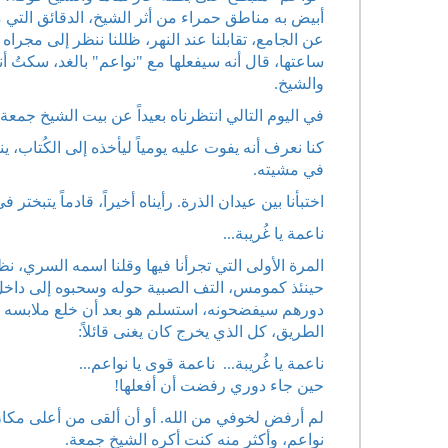
أبيض به مناطق حمراء من أثر الشيخ، الدقائق التي 
عن الجامع، تقابلنا عند النهر، ظللنا ننظر إلى مجرا
ساعتها، قال أنه سيفعلها مع "نواعم" بالغد، سكتُ أنا
والشيخ.
في اليوم التالي انتظرناه بعيداً عن بيت الشيخ جمعة.
كنا نعرف أنه يفوت عليه يومياً ليأخذه إلى الكُتاب،
في مشيته.
اختبأنا بين عيدان الذرة. رأيناه أخيراً، قادماً يتبخ
ناعمة يا غُريبة...
المرة الأولى التي تجرأنا فيها وقلنا اسمه السري، نظر
حينئذ كمومس، التف الصبية حوله وسحبوه إلى داخل أعو
دورهم سيفضحونه، استسلم هو بعد أن خلع ملابسه تمام
الطريق، كل الذي يخرج كان يغنى قائلاً:
ناعمة يا غُريبة... ناعمة قوى يا نواعم...
حين جاء دوري رفضت أن أفعلها!
لم أرفض لخوفي من الله. أو أن ألقى من أعلى مكان 
نواعم، وأكثر منه كنت أكره الشيخ جمعة.