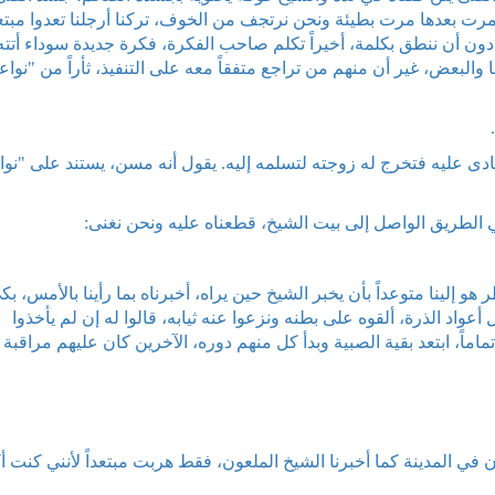
مرت بعدها مرت بطيئة ونحن نرتجف من الخوف، تركنا أرجلنا تعدوا مبتع
ه دون أن ننطق بكلمة، أخيراً تكلم صاحب الفكرة، فكرة جديدة سوداء أتته
 والبعض، غير أن منهم من تراجع متفقاً معه على التنفيذ، ثأراً من "نواع
 ينادى عليه فتخرج له زوجته لتسلمه إليه. يقول أنه مسن، يستند على "نو
تر في الطريق الواصل إلى بيت الشيخ، قطعناه عليه ونحن نغنى:
 هو إلينا متوعداً بأن يخبر الشيخ حين يراه، أخبرناه بما رأينا بالأمس، بك
اد الذرة، ألقوه على بطنه ونزعوا عنه ثيابه، قالوا له إن لم يأخذوا
اً، ابتعد بقية الصبية وبدأ كل منهم دوره، الآخرين كان عليهم مراقبة
في المدينة كما أخبرنا الشيخ الملعون، فقط هربت مبتعداً لأنني كنت أ