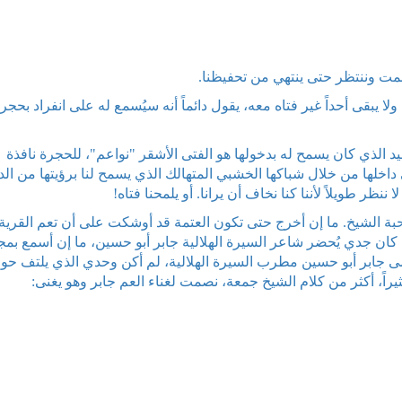
صمت وننتظر حتى ينتهي من تحفيظنا.
 يبقى أحداً غير فتاه معه، يقول دائماً أنه سيُسمع له على انفراد بحجرت
د الذي كان يسمح له بدخولها هو الفتى الأشقر "نواعم"، للحجرة نافذة
داخلها من خلال شباكها الخشبي المتهالك الذي يسمح لنا برؤيتها من ال
نظر طويلاً لأننا كنا نخاف أن يرانا. أو يلمحنا فتاه!
حبة الشيخ. ما إن أخرج حتى تكون العتمة قد أوشكت على أن تعم القرية
ي كان جدي يُحضر شاعر السيرة الهلالية جابر أبو حسين، ما إن أسمع بمج
مى جابر أبو حسين مطرب السيرة الهلالية، لم أكن وحدي الذي يلتف حول
يراً، أكثر من كلام الشيخ جمعة، نصمت لغناء العم جابر وهو يغنى: