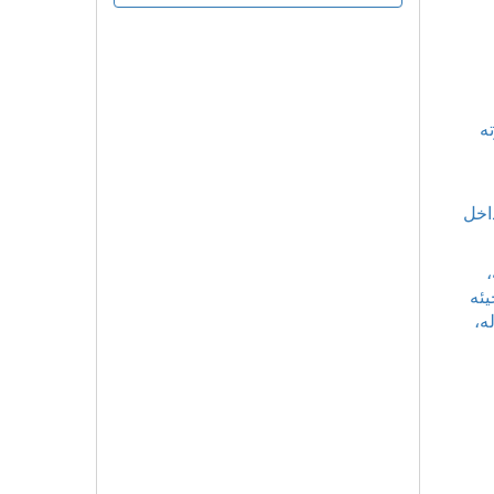
ه
داخل
،
يئه
ه،