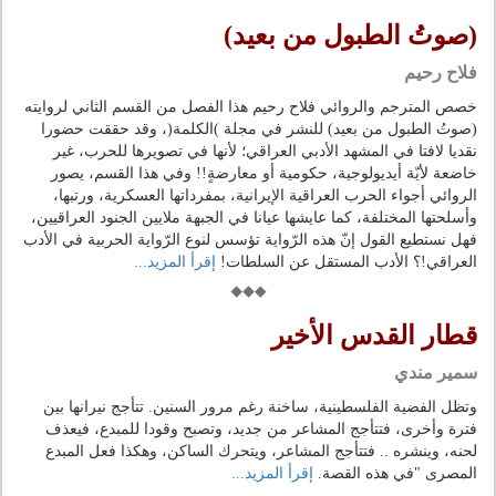
(صوتُ الطبول من بعيد)
فلاح رحيم
خصص المترجم والروائي فلاح رحيم هذا الفصل من القسم الثاني لروايته
(صوتُ الطبول من بعيد) للنشر في مجلة )الكلمة(، وقد حققت حضورا
نقديا لافتا في المشهد الأدبي العراقي؛ لأنها في تصويرها للحرب، غير
خاضعة لأيّة أيديولوجية، حكومية أو معارضةٍ!! وفي هذا القسم، يصور
الروائي أجواء الحرب العراقية الإيرانية، بمفرداتها العسكرية، ورتبها،
وأسلحتها المختلفة، كما عايشها عيانا في الجبهة ملايين الجنود العراقيين،
فهل نستطيع القول إنّ هذه الرّواية تؤسس لنوع الرّواية الحربية في الأدب
العراقي!؟ الأدب المستقل عن السلطات!
إقرأ المزيد...
قطار القدس الأخير
سمير مندي
وتظل الفضية الفلسطينية، ساخنة رغم مرور السنين. تتأجج نيرانها بين
فترة وأخرى، فتتأجج المشاعر من جديد، وتصبح وقودا للمبدع، فيعذف
لحنه، وينشره .. فتتأجج المشاعر، ويتحرك الساكن، وهكذا فعل المبدع
المصرى "في هذه القصة.
إقرأ المزيد...