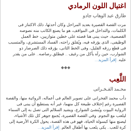
اغتيال اللون الرمادي
طارق عبد الوهاب جادو
مرت القصة القصيرة بعديد المراحل وكان أحدثها، ذلك الاكتناز فى
الكلمات، والتداخل فى المواقف، هو ما يصنع الكاتب منه نصوصه
القصصية، حيث يبنى هنا قصته على خطين متوازيين، خط العمل
الوظيفى، الذى يؤرقه فيه، ويُقلق راحته، الفساد المستشري، والمتسبب
فى قطع رزقه القليل، وفى الخط الثانى، يؤرقه ذلك الصرصار ذو
الشوارب، حين رآه يأكل من رغيف .. فيطلق رصاصه.. على من يقدر
عليه.
إقرأ المزيد...
اللَّعِب
محـمد الفـخـرانى
دأب محمد الفخرانى على تصوير العالم فى أعماله، الروائية منها، والقصة
القصيرة رغم إختلاف طبيعة كل منهما، غير أنه يستطيع أن يبنى فى
الرواية البيوت ويُنشئ الشوارع، ويشيد السلالم التى تصل به إلى السماء
ليلعب مع النجوم. وفى القصة القصيرة، يُجمع جوهر كل تلك الأشياء،
ليصنع منها كبسولة الحياة، فهو فى هذه القصة، يحول الكرة الأرضية إلى
كرة للعب.. يكى يلعب بها أطفال العالم.
إقرأ المزيد...