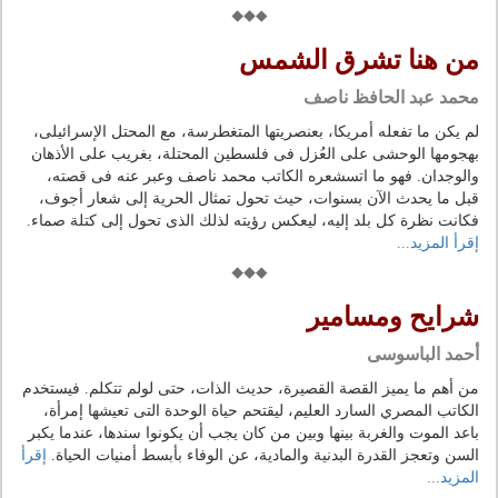
من هنا تشرق الشمس
محمد عبد الحافظ ناصف
لم يكن ما تفعله أمريكا، بعنصريتها المتغطرسة، مع المحتل الإسرائيلى،
بهجومها الوحشى على العُزل فى فلسطين المحتلة، بغريب على الأذهان
والوجدان. فهو ما اتسشعره الكاتب محمد ناصف وعبر عنه فى قصته،
قبل ما يحدث الآن بسنوات، حيث تحول تمثال الحرية إلى شعار أجوف،
فكانت نظرة كل بلد إليه، ليعكس رؤيته لذلك الذى تحول إلى كتلة صماء.
إقرأ المزيد...
شرايح ومسامير
أحمد الباسوسى
من أهم ما يميز القصة القصيرة، حديث الذات، حتى لولم تتكلم. فيستخدم
الكاتب المصري السارد العليم، ليقتحم حياة الوحدة التى تعيشها إمرأة،
باعد الموت والغربة بينها وبين من كان يجب أن يكونوا سندها، عندما يكبر
السن وتعجز القدرة البدنية والمادية، عن الوفاء بأبسط أمنيات الحياة.
إقرأ
المزيد...