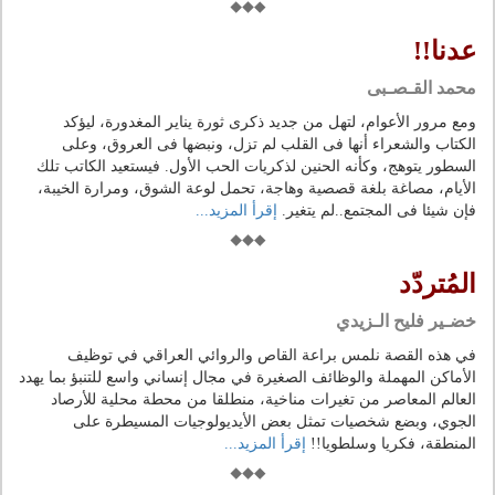
عدنا!!
محمد القـصـبى
ومع مرور الأعوام، لتهل من جديد ذكرى ثورة يناير المغدورة، ليؤكد
الكتاب والشعراء أنها فى القلب لم تزل، ونبضها فى العروق، وعلى
السطور يتوهج، وكأنه الحنين لذكريات الحب الأول. فيستعيد الكاتب تلك
الأيام، مصاغة بلغة قصصية وهاجة، تحمل لوعة الشوق، ومرارة الخيبة،
فإن شيئا فى المجتمع..لم يتغير.
إقرأ المزيد...
المُتردّد
خضـير فليح الـزيدي
في هذه القصة نلمس براعة القاص والروائي العراقي في توظيف
الأماكن المهملة والوظائف الصغيرة في مجال إنساني واسع للتنبؤ بما يهدد
العالم المعاصر من تغيرات مناخية، منطلقا من محطة محلية للأرصاد
الجوي، وبضع شخصيات تمثل بعض الأيديولوجيات المسيطرة على
المنطقة، فكريا وسلطويا!!
إقرأ المزيد...