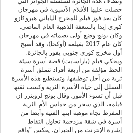
وتضاف هذه الجائرة لسلسلة الجوائز التي
حصلت عليها الأفلام الآسيوية في مهرجان
كان بعد فوز فيلم للمخرج الياباني هيروكازو
كوري-إيدا بالسعفة الذهبية العام الماضي
.
وكان بونج وضع أولى بصماته في مهرجان
كان عام 2017 بفيلمه (أوكجا)، وقد أصبح
أول مخرج كوري جنوبي يفوز بالجائزة
.
ويحكي فيلم (باراسايت) قصة أسرة سيئة
الحظ مؤلفة من أربعة أفراد تتملق أسرة
ثرية من أجل توظيفها
.
وتستطيع هذه الأسرة
التسلل إلى حياة الأسرة الثرية وكسب ثقتها
قبل أن تسوء الأمور
.
وقال بونج لرويترز إن
فيلمه، الذي سخر من حماس الأم الثرية
المفرط تجاه موهبة ابنها الفنية وأيضا من
أسرة في شقة مزدحمة تحاول التقاط
إشارة الإنترنت من الجيران، يعكس "واقع