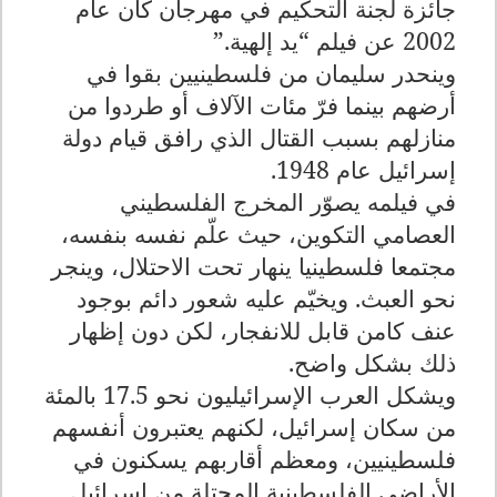
جائزة لجنة التحكيم في مهرجان كان عام
2002 عن فيلم “يد إلهية
”.
وينحدر سليمان من فلسطينيين بقوا في
أرضهم بينما فرّ مئات الآلاف أو طردوا من
منازلهم بسبب القتال الذي رافق قيام دولة
إسرائيل عام 1948
.
في فيلمه يصوّر المخرج الفلسطيني
العصامي التكوين، حيث علّم نفسه بنفسه،
مجتمعا فلسطينيا ينهار تحت الاحتلال، وينجر
نحو العبث. ويخيّم عليه شعور دائم بوجود
عنف كامن قابل للانفجار، لكن دون إظهار
ذلك بشكل واضح
.
ويشكل العرب الإسرائيليون نحو 17.5 بالمئة
من سكان إسرائيل، لكنهم يعتبرون أنفسهم
فلسطينيين، ومعظم أقاربهم يسكنون في
الأراضي الفلسطينية المحتلة من إسرائيل