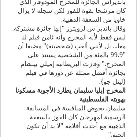
بانديراس الجائزة للمخرج ألمودوفار الذي
كان مرشحا بقوة للفوز لكن سجله لا يزال
خاويا من السعفة الذهبية
.
وقال بانديراس لرويترز "إنها جائزة مشتركة.
ليس فقط لأنه المخرج وأنه ثامن فيلم لنا
معا... بل لأنني ألعب (شخصيته)" مضيفا أن
"99.9 بالمئة من الشخصية يستند على
المخرج
".
وفازت البريطانية إميلي بيتشام
بجائزة أفضل ممثلة عن دورها في فيلم
{ليتل جو}.
المخرج إيليا سليمان يطارد الأجوبة مسكونا
بهويته الفلسطينية
سليمان يخوض المنافسة في المسابقة
الرسمية لمهرجان كان للفوز بالسعفة
الذهبية مع أحدث أفلامه "لا بد أن تكون
الجنة
".