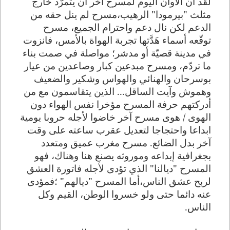
لقد آن الأوان اليوم لمسرح آخر أن يتمرّد خارج
مثلث "بيرمودا" الرهيب،مسرح لم ينل حقه من
الدعم لكن نال دعم واحترام الجميع، مسرح
توقّعه أسماء هَدَّتها تجربة الهواة بالأمس، فانزوت
في مدينة قصيّة أو مدشر؛ مواصلة في صمت بناء
ما تردّم، ومسرح مبدعين كبار وصاعدين من عيار
بوسرحان والهنائي والهواس وشكير والضعيف
وهموش وآيت الساقل... الذين يتقاسمون مع من
أدركتهم حرفة المسرح مؤخرا نفس الهواء دون
الهوى / هوى مسرح آخر خاضوا لأجله حروبا يومية
ابداعا واحتجاجا لتعديل عقرب ساعته على وقت
آخر بدل الضائع. مسرح مغرب عميق ومتعدد
بجغرافية إبداعه وموروثه يصنع هنا وهناك، فهو
المسرح "ديالنا" الذي تؤدى لأجله فاتورة العشق
لربح عشق الناس،أما المسرح "ديالهم" ؛فمؤدى
عنه دائما حتى ولو خسروا الوطن، القيم وكل
الناس.