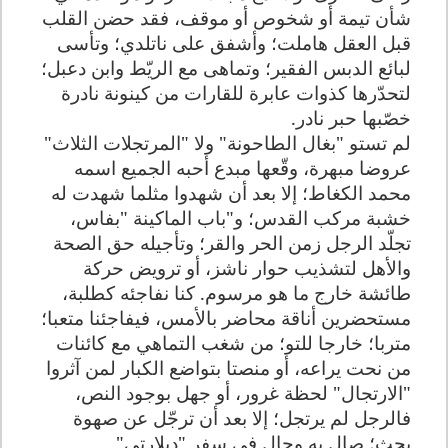
شأن تيمة أو شخوص أو موقف، فقد حضن القلب
قبل العقل هاملت؛ وأشفق على ناتلدي؛ وتأسى
لبائع الدبس الفقير؛ وتماهى مع الريّط وابن دعبل؛
لتحدّرها كذوات عابرة للقارات من كينونة نادرة
خصّبها حبر نادر.
لم تستو "بغال الطاحونة" ولا "المرتجلات الثلاث"
عروضا مبهرة، وقّعها مبدع أحبه الجميع اسمه
محمد الكغاط؛ إلا بعد أن شهدوا مثلما شهدت له
خشبة مركب القدس؛ و"باب الماكينة "بفاس،
تجلّد الرجل زمن الحر والقر؛ وتأجيله حق الصحة
والأهل لتشذيب حوار ناشز، أو ترويض حركة
طائشة خارج ما هو مرسوم. كنا نفاجئه كطلبة،
مستحضرين أناقة محاضر بالأمس، فيفاجئنا متعبا؛
متربا؛ خارجا للتو؛ من شغب التماهي مع كائنات
من نحت يراعه، أو منصتا بتواضع الكبار لمن آثروا
"الارتجال" لحظة غرور، أو جهل بوجود النص،
فالرجل لم يرتجل؛ إلا بعد أن ترجّل عن صهوة
بحث؛ صال به وجال في سفر "ديلارتي"