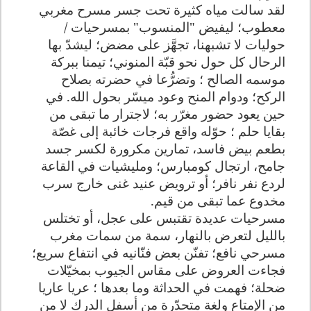
لقد سالت مياه كثيرة تحت جسر مسرح مغربي
معطوب؛ ليفيض "المنسوب" بمسرحيات /
حوليات لا تشبهنا، تجهَّز على مضض؛ ليشدّ بها
الرحال كل حول نحو قبّة المنوني؛ تيمنا ببركة
موسمه الصالح ؛ وتضرُّعا في حضرته بصلاح
الركح؛ ودوام المنح وعود ميسّر بحول الله. في
حين يعود حضور مغرّر به؛ لاجترار ما تبقى من
بقايا حلم ؛ حوّله واقع فرجات خائبة إلى غصّة
بطعم بيض فاسد، تمارين مكرورة لكسر جسد
جامح، ارتجال كومبارس؛ ومليشيات في القاعة
لردع نفر نافر؛ أو ترويض عنيد غنى خارج سرب
مخدوع عما تبقى من قيم.
مسرحيات عديدة تقتبس على عجل، أو تختلس
بالليل لتعرض بالنهار، سمة من سمات مغرب
مسرحي نافع؛ تفنّن بعض فنّانيه في انتفاع سريع؛
فجاءت العروض على مقاس الجيوب بمخيّلات
ضحلة؛ فهمت في الحداثة وما بعدها ؛ عريا عاريا
من الإمتاع ولغة متحدّرة من أسفل الدرك لا من