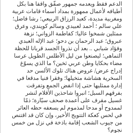
الدعم فقط ويعدمه جمهور صفّق واقفا هنا بكل
أطيافه لأعمال ممهورة بمداد أسماء قامات عربية
ومغربية مديدة، كعبد الرزاق الربيعي؛ رشا فاضل؛
علي سالم ؛ أحمد لعبيدي وسالم كويندي، وعرق
ممثلين شمخوا عاليا؛ كفاطمة الزواني؛ نزهة
عبروق؛ عبد الرحمان بن دحو؛ عبد الإله العبدي
وفؤاد شبابي .. بعد أن نذروا الجسد قربانا للحظة
التماهي؛ ليصنعوا من ليل الأطلس الطويل عرسا
مضاء بحكايا وطن عربي ثخين؟ ما الذي يسوّغ
إدراج عرض/ عروض هناك تلوك الألسن حد
السخرية هشاشة متخيلها؛ وفقرا فنيا مدقعا في
إدارة ممثليها حتى إذا انفض الجمع وتفرقت
بفرقهم السبل؛ انبروا شاحذين الأقلام لنشر
غسيل مقرف على أعمدة صحف سيّارة؛ ذمّا
لممدوح أو مدحا لمذموم لم يسعفه حظه العاثر
في لحس كعكة التتويج الأخير، وإن كان قد اقتنص
من جيوب الشعب إقامة باذخة في نزل من خمس
نجوم؟