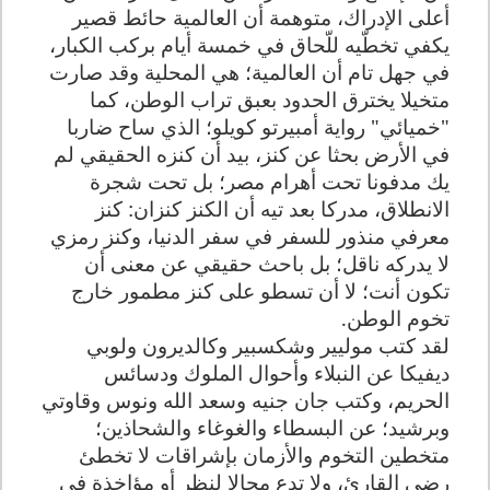
أعلى الإدراك، متوهمة أن العالمية حائط قصير
يكفي تخطّيه للّحاق في خمسة أيام بركب الكبار،
في جهل تام أن العالمية؛ هي المحلية وقد صارت
متخيلا يخترق الحدود بعبق تراب الوطن، كما
"خميائي" رواية أمبيرتو كويلو؛ الذي ساح ضاربا
في الأرض بحثا عن كنز، بيد أن كنزه الحقيقي لم
يك مدفونا تحت أهرام مصر؛ بل تحت شجرة
الانطلاق، مدركا بعد تيه أن الكنز كنزان: كنز
معرفي منذور للسفر في سفر الدنيا، وكنز رمزي
لا يدركه ناقل؛ بل باحث حقيقي عن معنى أن
تكون أنت؛ لا أن تسطو على كنز مطمور خارج
تخوم الوطن.
لقد كتب موليير وشكسبير وكالديرون ولوبي
ديفيكا عن النبلاء وأحوال الملوك ودسائس
الحريم، وكتب جان جنيه وسعد الله ونوس وقاوتي
وبرشيد؛ عن البسطاء والغوغاء والشحاذين؛
متخطين التخوم والأزمان بإشراقات لا تخطئ
رضى القارئ، ولا تدع مجالا لنظر أو مؤاخذة في