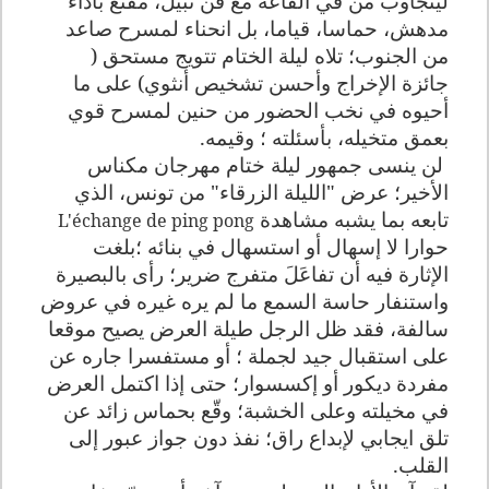
ليتجاوب من في القاعة مع فن نبيل، مقنع بأداء
مدهش، حماسا، قياما، بل انحناء لمسرح صاعد
من الجنوب؛ تلاه ليلة الختام تتويج مستحق (
جائزة الإخراج وأحسن تشخيص أنثوي) على ما
أحيوه في نخب الحضور من حنين لمسرح قوي
بعمق متخيله، بأسئلته ؛ وقيمه.
لن ينسى جمهور ليلة ختام مهرجان مكناس
الأخير؛ عرض "الليلة الزرقاء" من تونس، الذي
تابعه بما يشبه مشاهدة
L'échange de ping pong
حوارا لا إسهال أو استسهال في بنائه ؛بلغت
الإثارة فيه أن تفاعَلَ متفرج ضرير؛ رأى بالبصيرة
واستنفار حاسة السمع ما لم يره غيره في عروض
سالفة، فقد ظل الرجل طيلة العرض يصيح موقعا
على استقبال جيد لجملة ؛ أو مستفسرا جاره عن
مفردة ديكور أو إكسسوار؛ حتى إذا اكتمل العرض
في مخيلته وعلى الخشبة؛ وقّع بحماس زائد عن
تلق ايجابي لإبداع راق؛ نفذ دون جواز عبور إلى
القلب.