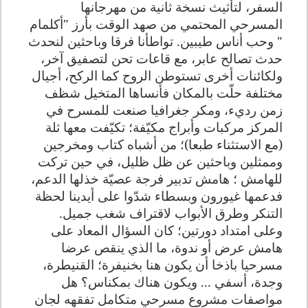
السفر، لتأثيث نسخة ثانية من مهرجانها
المسرحي المحتمي من صهد الوقت بأرز "أكلمام
" وحب أناس طيبين. تواطأنا فرقا وباحثين لنحدث
حدث تصالح عابر، مع قاعات تحن لتصفيق آخر،
ولكائنات أخرى تستوطن الروح كما الركح، أجيال
مختلفة حلّت بالمكان فأنساها المتخيل شظف
زمن رديء، ومكر جغرافيا صنعت للمسرح في
المركز مركبات وأبراج مكيّفة؛ تكيّفت معها ثلة
(مع الاستثناء طبعا)؛ من أشباه كتاب ومخرجين
وممثلين وباحثين عن ظل ظليل، في حين تركت
للهامش ؛ هامش تدبير فرجة عصيّة خذلها الدعم،
فدعمها غيورون وبسطاء شدّوا على أيدينا لحظة
التنكر وطرق الأبواب لاقتراف شغب جميل.
وعلى امتداد دورتين؛ كان السؤال المعاد على
هامش عرض أو ندوة، ما الذي ينقص عرضا
مسرحيا باذخا أن يكون هنا بخنيفرة؛ القنيطرة،
وجدة، أسفي ... ويكون هناك بمكناس؟ هل
مواصفات مشروع مسرحي متكامل تفقهه لجان