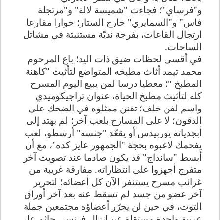
و"فرساي"؛ فجاءت "شميسة لالة" و"مرتجلة
فاس" و"السمايري" خارج الستار؛ حوارا مقارعا
ارتجال القاعات، بفرجة نديّة مستنبتة في مشاتل
الساحات.
في أقسى لحظات ضيق ذات اليد؛ باع المرحوم
محمد تيمد أثاث مطبخه المتواضع لتأثيث "كاهنة
المطبخ "؛ معطيا درسا لمن يبيع اليوم المسرح
كله لتأثيث مطبخ الحياة، عنوان تراجيكوميدي
واسم لفن خلف؛ تفنن ممثلوه في الضحك على
الدقون؛ لا على المسارح بلعب آخر؛ لم يهتد إلى
أبجدياته يوربيدس أو يقعّد "جنسه" أرسطو، لعب
يفحمك لاعبوه بحجة "الجمهور عايز كده"، مع أن
أبسط "سانداج" قد يكون صادما عند تصويت آخر
متفرج أجهزوا على انتظاراته. مفارقة غريبة من
غرائب مسرح يستنفر الآن كل أعضائه؛ لتحرير
آخر عضو من جسد لم تسقط عنه بعد آخر أوراق
التوت، في حين لن يحرّر أعضاؤه مجتمعين جملة
عربية واحدة مستقلة عن إنزال فرنسي جاثم على