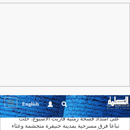
مجلة الكلمة
العدد 64 أغسطس 2012
رسائل وتقارير
محمد أبو العلا
المسرح «ديالهم» والمسرح «ديالنا»
Toggle
English
محمد أبو العلا
igation
على امتداد فسحة زمنية قاربت الأسبوع، حلّت
تباعا فرق مسرحية بمدينة خنيفرة متجشمة وعثاء