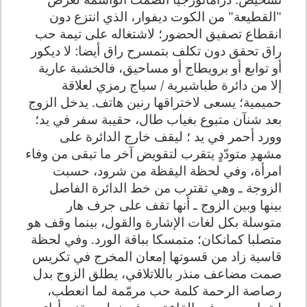
"القطيعة" من الكوت ديفوار، الذي انتزع دون
انقطاع تصفيق الحضور؛ لاشتغاله على تيمة حب
راق تحقق دون تكلف بتمسرح راق أيضا: لا ديكور
أو توابع أو برويطاج أو مساحيق، فالخشبة عارية
إلا من دائرة طباشيرية / سياج رمزي لعلاقة
حميمية؛ يسعى لاختراقها رنين هاتف. يدخل الزوج
بعد شنآن متبوع بغياب طال، حقيبة سفر في يد؛
وورد أحمر في يد ؛ ليقف خارج الدائرة على
مشهدِ متودّدٍ يتقرب لتقويض آخر ما تبقى من وفاء
امرأة، وفي لحظة اليقظة من شرود، حسبت
الزوجة ـ وهي تقترب من خط الدائرة الفاصل
بينها وبين الزوج ـ أنها تقف على جرف هار
متوسلة بكل لغات الإشارة والقول، بينما وقف هو
متصلبا كمانكان؛ متمسكا بباقة الورد. وفي لحظة
قاسية زاد من قسوتها إمعان المخرج في تكريس
صمت مضاعف منذر باللاتلاقي، يطلق الزوج بدل
رصاصة الرحمة كلمة حب مرمّمة لما انعطب،