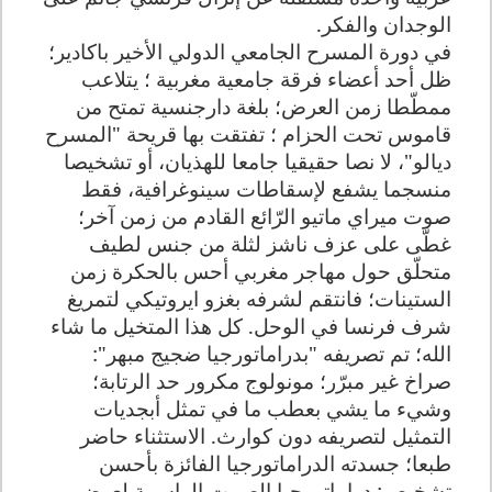
الوجدان والفكر.
في دورة المسرح الجامعي الدولي الأخير باكادير؛
ظل أحد أعضاء فرقة جامعية مغربية ؛ يتلاعب
ممطّطا زمن العرض؛ بلغة دارجنسية تمتح من
قاموس تحت الحزام ؛ تفتقت بها قريحة "المسرح
ديالو"، لا نصا حقيقيا جامعا للهذيان، أو تشخيصا
منسجما يشفع لإسقاطات سينوغرافية، فقط
صوت ميراي ماتيو الرّائع القادم من زمن آخر؛
غطّى على عزف ناشز لثلة من جنس لطيف
متحلّق حول مهاجر مغربي أحس بالحكرة زمن
الستينات؛ فانتقم لشرفه بغزو ايروتيكي لتمريغ
شرف فرنسا في الوحل. كل هذا المتخيل ما شاء
الله؛ تم تصريفه "بدراماتورجيا ضجيج مبهر":
صراخ غير مبرّر؛ مونولوج مكرور حد الرتابة؛
وشيء ما يشي بعطب ما في تمثل أبجديات
التمثيل لتصريفه دون كوارث. الاستثناء حاضر
طبعا؛ جسدته الدراماتورجيا الفائزة بأحسن
تشخيص: دراماتورجيا الصمت الواسمة لعرض