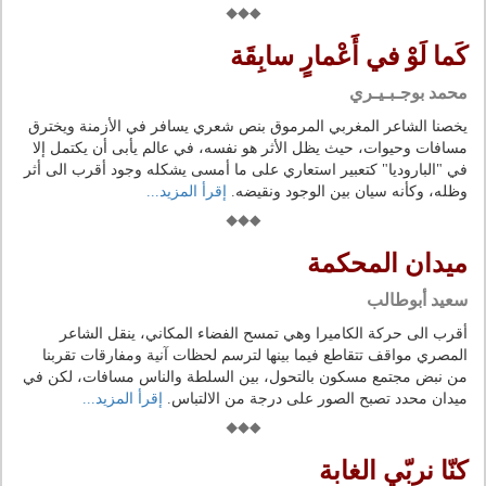
كَما لَوْ في أَعْمارٍ سابِقَة
محمد بوجـبـيـري
يخصنا الشاعر المغربي المرموق بنص شعري يسافر في الأزمنة ويخترق
مسافات وحيوات، حيث يظل الأثر هو نفسه، في عالم يأبى أن يكتمل إلا
في "الباروديا" كتعبير استعاري على ما أمسى يشكله وجود أقرب الى أثر
وظله، وكأنه سيان بين الوجود ونقيضه.
إقرأ المزيد...
ميدان المحكمة
سعيد أبوطالب
أقرب الى حركة الكاميرا وهي تمسح الفضاء المكاني، ينقل الشاعر
المصري مواقف تتقاطع فيما بينها لترسم لحظات آنية ومفارقات تقربنا
من نبض مجتمع مسكون بالتحول، بين السلطة والناس مسافات، لكن في
ميدان محدد تصبح الصور على درجة من الالتباس.
إقرأ المزيد...
كنّا نربّي الغابة