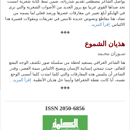
يواصل الشاعر مصطفى تقديم شذرياته، ضمن نمط كتابة شعرية أمست
تجد صداها القوي عربيا مع بروز العديد من الأصوات الشعرية والتي ترى
في الهايكو أبلغ تعبير عن مفارقات عصرها ورصد فعلي لما يسمه من
تضاد، هنا مقاطع ونصوص جديدة تلامس في تعريفات ومقولات قصيرة هذا
الالتباس.
إقرأ المزيد...
هذيان الشموع
سـوران محـمد
هنا الشاعر العراقي يستعيد لحظة من سلسلة صور تكشف الوجه البشع
للعالم، حيث تنمحي إنسانية الإنسان ويصبح الالتباس سمة العصر، وقدر
الشاعر أن يتلمس هذه المفارقات والتي كلما امتدت كلما أمسى الوجع
نفسه، أيا كانت نقطة الجغرافيا وأينما حل هذيان الأنظمة.
إقرأ المزيد...
ISSN 2050-6856