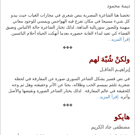
ديمة محمود
تخصنا هنا الشاعرة المصرية بنص شعري في مجازات الغياب حيث يبدو
كل شيء مسيجا في مكان تفرغ فيه الهواجس ويمسي للوجود معاني
مبهمة وللصور سوريالية البداهة، لذلك تختار الشاعرة حالة الالتباس وضيق
الفضاء كي تعيد لنداء الغابة حضوره بعدما أنهكت الحياة أحلام البائسين.
إقرأ المزيد...
ولكنْ شُبّهَ لهم
إبراهيـم العاقـل
في نص قصير يشكل الشاعر السوري صورة عن المفارقة في لحظة
شعرية تلتئم بميسم الحب وظلاله، بحثا عن الأثر وحقيقته وهل ثم وجه
للحقيقة في عالم المفارقة.. لذلك يختار الشاعر الصورة ونقيضها والأصل
وأثره.
إقرأ المزيد...
هايكو
مصطفى جاد الكريم