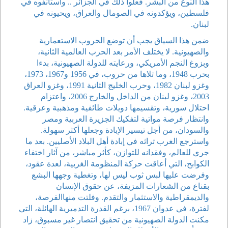
هذا النوع من البشر. فعلوا ذلك في الجزائر .. واستأنفوه في
فلسطين، ويؤكدونه في الصومال والعراق، ويحيونه في
لبنان.
ضمن هذا السياق يجب أن توضع الحروب الاستعمارية
والصهيونية. لا يختلف الأمر بعد الحرب العالمية الثانية،
وبزوغ النجم الأمريكي، ورعايته للدولة الصهيونية، بدءا
بحرب 1948، وما تلاها من حروب، في 1956 و1967، 1973،
وغزو لبنان 1982، وحرب الخليج الثانية 1991، وغزو العراق
2003، وغزو لبنان من الداخل والخارج 2006، واعتزام
احتلال سورية، وتقسيمها دويلات طائفية ومذهبية وعرقية.
وانتظار فرصة مواتية لتفكيك الجزيرة العربية ومصر
والسودان، من أجل تيسير الإبادة وجعلها أكثر سهولة.
واسترجع الغرب تراثه في إبادة أهل البلاد الأصليين. بعد ما
جري للعالم، وفقدانه للتوازن، كأثر مباشر، من آثار اختفاء
الكوابح، التي أعاقت حركة المنظومة الغربية، لعدة عقود،
وفرضت عليها لبس ثوب ليس لها، وتغطية وجهها البشع
بقناع من الشعارات المزيفة، عن حقوق الإنسان
والديمقراطية والاستثمار والتقدم. وفلتت منهاالفرصة،
لفترة، في عدوان 1967، برغم القدرة التدميرية الهائلة، التي
مكنت الدولة الصهيونية من تحقيق انتصار غير مسبوق، زاد