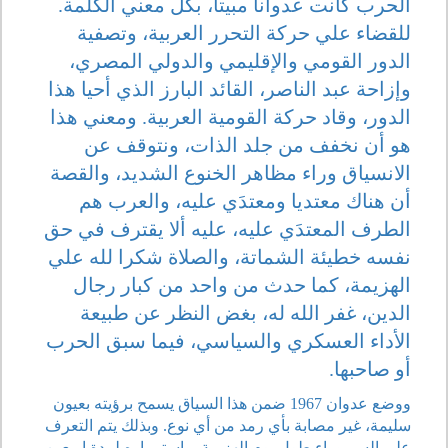
الحرب كانت عدوانا مبيتا، بكل معني الكلمة.
للقضاء علي حركة التحرر العربية، وتصفية
الدور القومي والإقليمي والدولي المصري،
وإزاحة عبد الناصر، القائد البارز الذي أحيا هذا
الدور، وقاد حركة القومية العربية. ومعني هذا
هو أن نخفف من جلد الذات، ونتوقف عن
الانسياق وراء مظاهر الخنوع الشديد، والقصة
أن هناك معتديا ومعتدَي عليه، والعرب هم
الطرف المعتدَي عليه، عليه ألا يقترف في حق
نفسه خطيئة الشماتة، والصلاة شكرا لله علي
الهزيمة، كما حدث من واحد من كبار رجال
الدين، غفر الله له، بغض النظر عن طبيعة
الأداء العسكري والسياسي، فيما سبق الحرب
أو صاحبها.
ووضع عدوان 1967 ضمن هذا السياق يسمح برؤيته بعيون
سليمة، غير مصابة بأي رمد من أي نوع. وبذلك يتم التعرف
علي السر وراء طول يوم الهزيمة، واستمراره لمدة إربعين