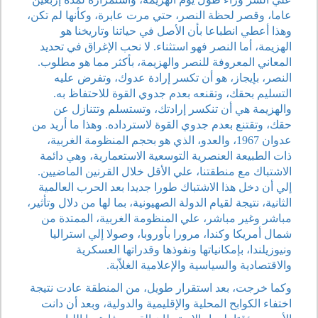
عاما، وقصر لحظة النصر، حتي مرت عابرة، وكأنها لم تكن،
وهذا أعطي انطباعا بأن الأصل في حياتنا وتاريخنا هو
الهزيمة، أما النصر فهو استثناء. لا نحب الإغراق في تحديد
المعاني المعروفة للنصر والهزيمة، بأكثر مما هو مطلوب.
النصر، بإيجاز، هو أن تكسر إرادة عدوك، وتفرض عليه
التسليم بحقك، وتقنعه بعدم جدوي القوة للاحتفاظ به.
والهزيمة هي أن تنكسر إرادتك، وتستسلم وتتنازل عن
حقك، وتقتنع بعدم جدوي القوة لاسترداده. وهذا ما أريد من
عدوان 1967، والعدو، الذي هو بحجم المنظومة الغربية،
ذات الطبيعة العنصرية التوسعية الاستعمارية، وهي دائمة
الاشتباك مع منطقتنا، علي الأقل خلال القرنين الماضيين.
إلي أن دخل هذا الاشتباك طورا جديدا بعد الحرب العالمية
الثانية، نتيجة لقيام الدولة الصهيونية، بما لها من دلال وتأثير،
مباشر وغير مباشر، علي المنظومة الغربية، الممتدة من
شمال أمريكا وكندا، مرورا بأوروبا، وصولا إلي استراليا
ونيوزيلندا، بإمكانياتها ونفوذها وقدراتها العسكرية
والاقتصادية والسياسية والإعلامية الغلاّبة.
وكما خرجت، بعد استقرار طويل، من المنطقة عادت نتيجة
اختفاء الكوابح المحلية والإقليمية والدولية، وبعد أن دانت