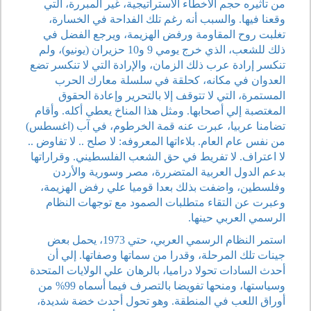
من تأثيره حجم الأخطاء الاستراتيجية، غير المبررة، التي
وقعنا فيها. والسبب أنه رغم تلك الفداحة في الخسارة،
تغلبت روح المقاومة ورفض الهزيمة، ويرجع الفضل في
ذلك للشعب، الذي خرج يومي 9 و10 حزيران (يونيو)، ولم
تنكسر إرادة عرب ذلك الزمان، والإرادة التي لا تنكسر تضع
العدوان في مكانه، كحلقة في سلسلة معارك الحرب
المستمرة، التي لا تتوقف إلا بالتحرير وإعادة الحقوق
المغتصبة إلي أصحابها. ومثل هذا المناخ يعطي أكله. وأقام
تضامنا عربيا، عبرت عنه قمة الخرطوم، في آب (اغسطس)
من نفس عام العام. بلاءاتها المعروفه: لا صلح .. لا تفاوض ..
لا اعتراف. لا تفريط في حق الشعب الفلسطيني. وقراراتها
بدعم الدول العربية المتضررة، مصر وسورية والأردن
وفلسطين، واضفت بذلك بعدا قوميا علي رفض الهزيمة،
وعبرت عن التقاء متطلبات الصمود مع توجهات النظام
الرسمي العربي حينها.
استمر النظام الرسمي العربي، حتي 1973، يحمل بعض
جينات تلك المرحلة، وقدرا من سماتها وصفاتها. إلي أن
أحدث السادات تحولا دراميا، بالرهان علي الولايات المتحدة
وسياستها، ومنحها تفويضا بالتصرف فيما أسماه 99% من
أوراق اللعب في المنطقة. وهو تحول أحدث خضة شديدة،