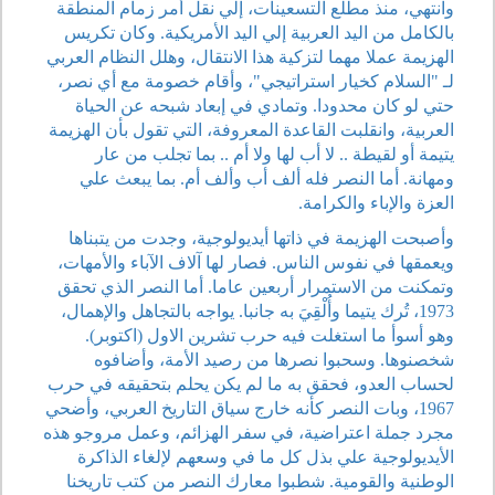
وانتهي، منذ مطلع التسعينات، إلي نقل أمر زمام المنطقة
بالكامل من اليد العربية إلي اليد الأمريكية. وكان تكريس
الهزيمة عملا مهما لتزكية هذا الانتقال، وهلل النظام العربي
لـ "السلام كخيار استراتيجي"، وأقام خصومة مع أي نصر،
حتي لو كان محدودا. وتمادي في إبعاد شبحه عن الحياة
العربية، وانقلبت القاعدة المعروفة، التي تقول بأن الهزيمة
يتيمة أو لقيطة .. لا أب لها ولا أم .. بما تجلب من عار
ومهانة. أما النصر فله ألف أب وألف أم. بما يبعث علي
العزة والإباء والكرامة.
وأصبحت الهزيمة في ذاتها أيديولوجية، وجدت من يتبناها
ويعمقها في نفوس الناس. فصار لها آلاف الآباء والأمهات،
وتمكنت من الاستمرار أربعين عاما. أما النصر الذي تحقق
1973، تُرك يتيما وأُلْقِيَ به جانبا. يواجه بالتجاهل والإهمال،
وهو أسوأ ما استغلت فيه حرب تشرين الاول (اكتوبر).
شخصنوها. وسحبوا نصرها من رصيد الأمة، وأضافوه
لحساب العدو، فحقق به ما لم يكن يحلم بتحقيقه في حرب
1967، وبات النصر كأنه خارج سياق التاريخ العربي، وأضحي
مجرد جملة اعتراضية، في سفر الهزائم، وعمل مروجو هذه
الأيديولوجية علي بذل كل ما في وسعهم لإلغاء الذاكرة
الوطنية والقومية. شطبوا معارك النصر من كتب تاريخنا