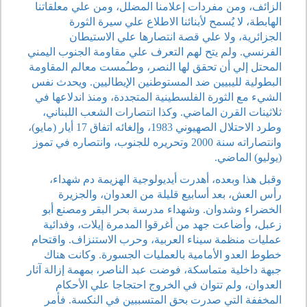
الزائف، ومن مفردات إعلامنا المضلل، ومن علي معلقاتنا
الهابطة، لا يُسمح لأبنائنا الاطلاع علي سيرة الثورة
الجزائرية، ولا علي قصة انتصارها علي الاستيطان
الفرنسي. ولم يتح لهم التعرف علي مقاومة الجنوب اليمني
المحتل إلي أن تحقق لها النصر، وطـُمست معالم المقاومة
البطولية لليبيين ضد المستوطنين الإيطاليين. ويحدث نفس
الشيء مع الثورة الفلسطينية المتجددة، ومنذ اندلاعها في
ثلاثينات القرن الماضي. وكذا انتصارات الشعب اللبناني،
وطرد الاحتلال الصهيوني 1983، وإلغائه اتفاق 17 أيار (مايو)،
وانتصاراته سنة 2000 وتحريره للجنوب، وانتصاره في تموز
(يوليو) الماضي.
وقبل هذا وبعده، أهدرت أيديولوجية الهزيمة دم شهداء،
رأس العش، بعد أسابيع قليلة من العدوان، والجزيرة
الخضراء وشدوان. وشهداء مدرسة بحر البقر ومصنع أبو
زعبل، وأضاعت جهد من أغرقوا المدمرة إيلات، وفدائية
عمليات منظمة سيناء العربية، وحرب الاستنزاف. واقتحام
خطوط العدو الأمامية بالعمليات الجسورة. وكانت هناك
جبهة داخلية متماسكة، فوضت عبد الناصر، بمهمة إزالة آثار
العدوان، ولم تتوان في الخروج احتجاجا علي الأحكام
المخففة التي صدرت بحق المتسببين في النكسة. فأمر