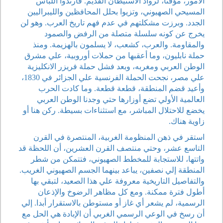
الأمور، مؤقتا، لرواد الاستيطان القديم. فارتدوا اللباس
المسيحي الصهيوني، وتزيوا بحلل المحافظين والليبراليين
الجدد. وبرزت مشكلتهم في عدم فهم تاريخ العرب. وهو لن
يخرج عن كونه سلسلة متصلة من الرفض والصمود
والمقاومة. والعرب، كشعب، لا يسلمون بالهزيمة. ومنذ
حملة نابليون، وما أعقبها من حملات أوروبية، علي مشرق
الوطن العربي ومغربه، وبعد فشل حملة فريزر الانكليزية
علي مصر، نجحت الحملة الفرنسية علي الجزائر في 1830،
وأعيد قضم المنطقة، قطعة قطعة. وما كادت الحرب
العالمية الأولي تضع أوزارها حتي وجدنا الوطن العربي
يخضع للاحتلال المباشر، مع استثناءات بسيطة. ركن هنا أو
زاوية هناك.
استقر في ذهن المنظومة الغربية، المنتصرة في القرن
التاسع عشر، وحتي منتصف القرن العشرين، أن اللحظة قد
واتتها، للاستجابة للمخطط الصهيوني، فتتمكن من شطر
المنطقة إلي نصفين، يباعد بينهما الجسم الصهيوني الغريب.
والتفاصيل التاريخية معروفة علي هذا الصعيد، لتبقي بها
أطول فترة ممكنة. ومع كل مظاهر الرضوخ والإذعان
الرسمية، لم يشعر أي غاز أو مستوطن بالاستقرار أبدا. إلي
أن رسخ في الوعي الرسمي الغربي أن الإبادة هي الحل مع