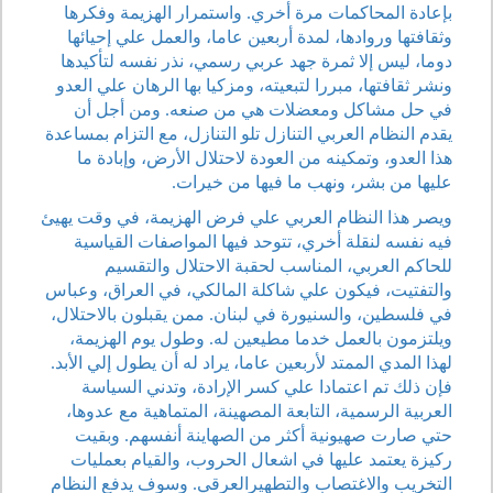
بإعادة المحاكمات مرة أخري. واستمرار الهزيمة وفكرها
وثقافتها وروادها، لمدة أربعين عاما، والعمل علي إحيائها
دوما، ليس إلا ثمرة جهد عربي رسمي، نذر نفسه لتأكيدها
ونشر ثقافتها، مبررا لتبعيته، ومزكيا بها الرهان علي العدو
في حل مشاكل ومعضلات هي من صنعه. ومن أجل أن
يقدم النظام العربي التنازل تلو التنازل، مع التزام بمساعدة
هذا العدو، وتمكينه من العودة لاحتلال الأرض، وإبادة ما
عليها من بشر، ونهب ما فيها من خيرات.
ويصر هذا النظام العربي علي فرض الهزيمة، في وقت يهيئ
فيه نفسه لنقلة أخري، تتوحد فيها المواصفات القياسية
للحاكم العربي، المناسب لحقبة الاحتلال والتقسيم
والتفتيت، فيكون علي شاكلة المالكي، في العراق، وعباس
في فلسطين، والسنيورة في لبنان. ممن يقبلون بالاحتلال،
ويلتزمون بالعمل خدما مطيعين له. وطول يوم الهزيمة،
لهذا المدي الممتد لأربعين عاما، يراد له أن يطول إلي الأبد.
فإن ذلك تم اعتمادا علي كسر الإرادة، وتدني السياسة
العربية الرسمية، التابعة المصهينة، المتماهية مع عدوها،
حتي صارت صهيونية أكثر من الصهاينة أنفسهم. وبقيت
ركيزة يعتمد عليها في اشعال الحروب، والقيام بعمليات
التخريب والاغتصاب والتطهيرالعرقي. وسوف يدفع النظام