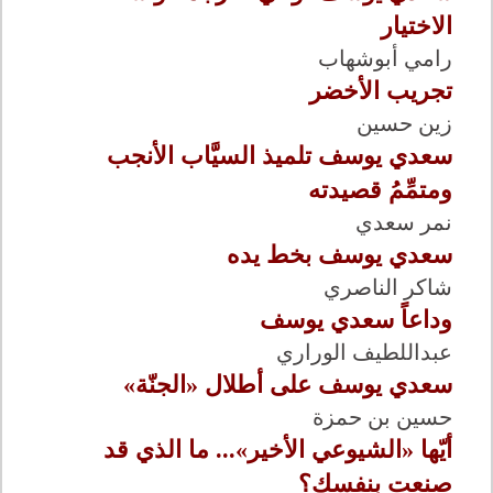
الاختيار
رامي أبوشهاب
تجريب الأخضر
زين حسين
سعدي يوسف تلميذ السيَّاب الأنجب
ومتمِّمُ قصيدته
نمر سعدي
سعدي يوسف بخط يده
شاكر الناصري
وداعاً سعدي يوسف
عبداللطيف الوراري
سعدي يوسف على أطلال «الجنّة»
حسين بن حمزة
أيّها «الشيوعي الأخير»... ما الذي قد
صنعت بنفسك؟