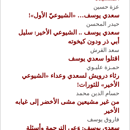
عزة حسين
سعدي يوسف… «الشيوعيّ الأول»!
حيدر المحسن
سعدي يوسف .. الشيوعي الأخير: سليل
أبي ذر ودون كيخوته
سعد القرش
اقتلوا سعدي يوسف
حمـزة عليـوي
رثاء درويش لسعدي وعداء «الشيوعي
الأخير» للثورات!
حسام الدين محمد
من غير مشيعين مشى الأخضر إلى غيابه
الأخير
فاروق يوسف
سعدي يوسف: وَعي الترجمة وأسئلة