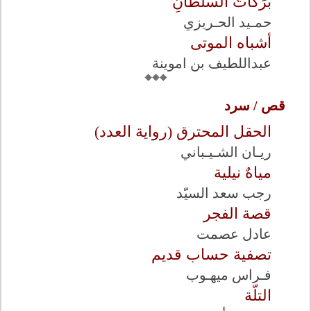
بَرَكَاتُ السُّلْطَانِ
حمـيد الحـريزي
أشباه الموتى
عبداللطيف بن اموينة
قص / سرد
الحقل المحترق (رواية العدد)
ريـان الشـيـباني
مياهٌ نيلية
رجب سعد السيّد
قصة الفجر
عادل عصمت
تصفية حساب قديم
فـراس ميهـوب
التلّة