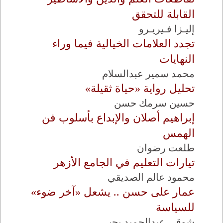
القابلة للتحقق
إليـزا فـيريـرو
تجدد العلامات الخيالية فيما وراء
النهايات
محمد سمير عبدالسلام
تحليل رواية «حياة ثقيلة»
حسين سرمك حسن
إبراهيم أصلان والإبداع بأسلوب فن
الهمس
طلعت رضوان
تيارات التعليم في الجامع الأزهر
محمود عالم الصديقي
عمار على حسن .. يشعل «آخر ضوء»
للسياسة
شوقي عبدالحميد يحيى