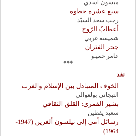
ميسون أسدي
سبع عشرة خطوة
رجب سعد السيّد
أعطابُ الرّوح
شميسة غربي
جحر الفئران
عامر حميـو
نقد
الخوف المتبادل بين الإسلام والغرب
التيجاني بولعوالي
بشير القمري: القلق الثقافي
سعيد يقطين
رسائل أمي إلى نيلسون ألغرين (1947-
1964)