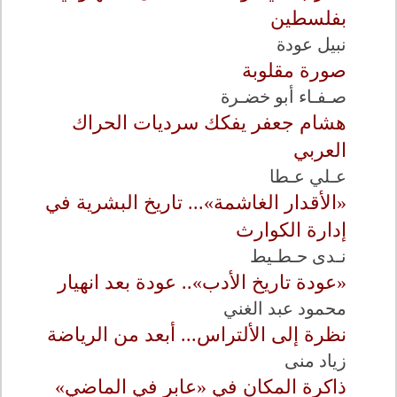
بفلسطين
نبيل عودة
صورة مقلوبة
صـفـاء أبو خضـرة
هشام جعفر يفكك سرديات الحراك
العربي
عـلي عـطا
«الأقدار الغاشمة»... تاريخ البشرية في
إدارة الكوارث
نـدى حـطـيط
«عودة تاريخ الأدب».. عودة بعد انهيار
محمود عبد الغني
نظرة إلى الألتراس... أبعد من الرياضة
زياد منى
ذاكرة المكان في «عابر في الماضي»