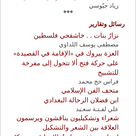
زياد جيّوسي
رسائل وتقارير
نزارُ بنات . . خاشقجي فلسطين
مصطفى يوسف اللداوي
العزة بيروك في «الإقامة في القصيدة»
على حركة فتح ألا تتحول إلى مفرخة
للتشبيح
فراس حج محمد
متحف الفن الإسلامي
ابن فضلان الرحالة البغدادي
علي لفـتـة سعـيد
شعراء وتشكيليون يناقشون ويرسمون
العلاقة بين الشعر والتشكيل