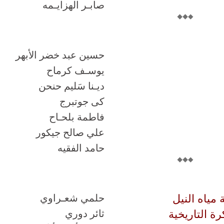
صابـر الهزايـمه
حسين عبد خضر الأبهر
يوسـف كرماح
ديـنا سَليم حنحن
كى جوتبرج
فاطمة بلحـاح
علي صالح جيكور
حامد الفقيه
 مياه النيل
حلمي شعـراوي
ة التاريخية
ثائر دوري