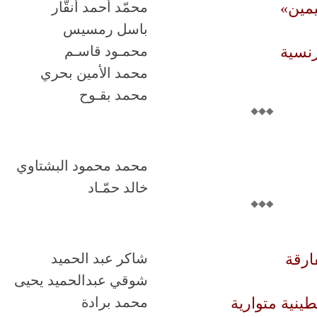
يمين»
محمّد أحمد أنقّار
باسل رمسيس
رنسية
محمـود قاسـم
محمد الأمين بحري
محمد بقـوح
محمد محمود البشتاوي
خالد حمّـاد
ارقة
‬شاكر عبد الحميد
شوقي عبدالحميد يحيى
ينية متوارية
محمد برادة