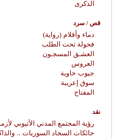
الذكرى
قص / سرد
دماء وأقلام (رواية)
فحولة تحت الطلب
العشـق المسجـون
العروس
جيوب خاوية
سوق إعريبة
المفتاح
نقد
رؤية المجتمع المدني الأثيوبي لأزمة
حائكات السجاد السوريات .. والذاكر