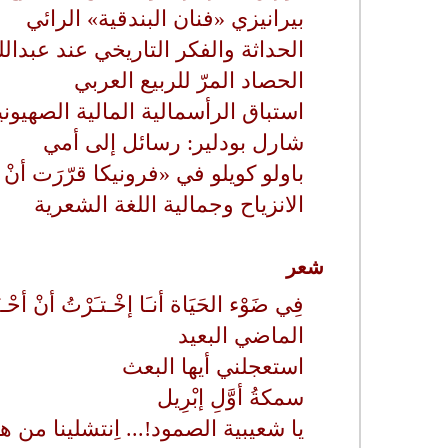
بيرانيزي «فنان البندقية» الرائي
الحداثة والفكر التاريخي عند عبدال
الحصاد المرّ للربيع العربي
استباق الرأسمالية المالية الصهيوني
شارل بودلير: رسائل إلى أمي
باولو كويلو في «فرونيكا قرّرَت أنْ
الانزياح وجمالية اللغة الشعرية
شعر
فِي ضَوْء الحَيَاة أنـَا إخْـتـَرْتُ أنْ أحْـيَ
الماضي البعيد
استعجلني أيها البعث
سمكةُ أوَّلِ إبْرِيل
يا شعيبية الصمود!... اِنتشلينا من ه