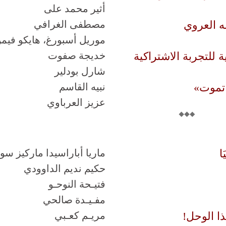
أثير محمد على
له العروي
مصطفى الغرافي
موريل أسبورغ، هايكو فيم
ة للتجربة الاشتراكية
خديجة صفوت
شارل بودلير
 تموت»
نبيه القاسم
عزيز العرباوي
ا
ماريا أباراسيدا ماركيز سوز
حكيم نديم الداوودي
فتيـحة النوحـو
مفـيـدة صالحي
ذا الوحل!
مريـم كعـبي