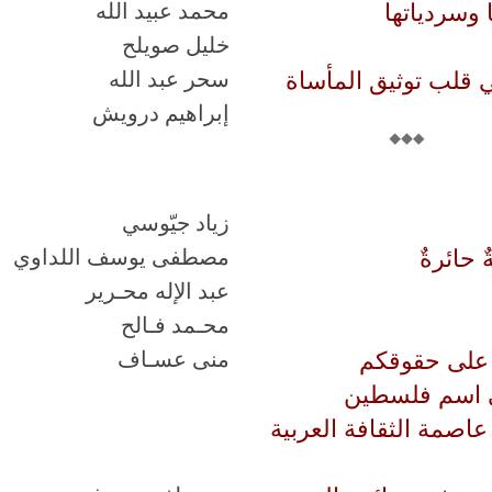
 وسردياتها
محمد عبيد الله
خليل صويلح
ي قلب توثيق المأساة
سحر عبد الله
إبراهيم درويش
زياد جيّوسي
 حائرةٌ
مصطفى يوسف اللداوي
عبد الإله محـرير
محـمد فـالح
 على حقوقكم
منى عسـاف
ي اسم فلسطين
اصمة الثقافة العربية