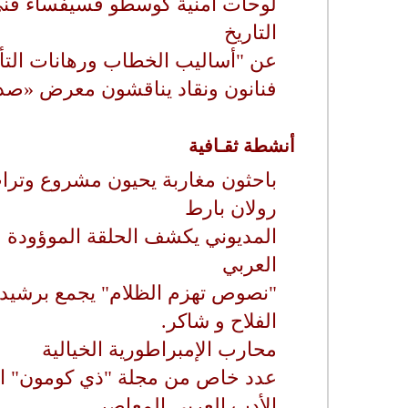
لوحات أمنية كوسطو فسيفساء فني 
التاريخ
عن "أساليب الخطاب ورهانات التأ
فنانون ونقاد يناقشون معرض «صدأ
أنشطة ثقـافية
باحثون مغاربة يحيون مشروع وترا
رولان بارط
المديوني يكشف الحلقة الموؤودة 
العربي
"نصوص تهزم الظلام" يجمع برشيد و
الفلاح و شاكر.
محارب الإمبراطورية الخيالية
عدد خاص من مجلة "ذي كومون" الأدب
الأدب العربي المعاصر