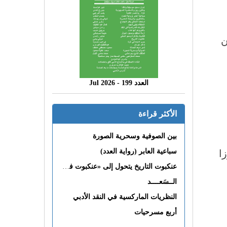
ن
العدد 199 - 2026 Jul
الأكثر قراءة
بين الصوفية وسحرية الصورة
سباعية العابر (رواية العدد)
ا
عنكبوت التاريخ يتحول إلى «عنكبوت فى القلب»
الــسَعــــد
النظريات الماركسية في النقد الأدبي
أربع مسرحيات