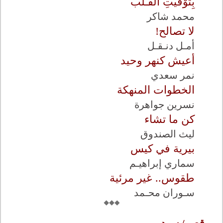
بِتوْقيتِ القـَلْب
محمد شاكر
لا تصالح!
أمـل دنـقـل
أعيش كنهر وحيد
نمر سعدي
الخطوات المنهكة
نسرين جواهرة
كن ما تشاء
ليث الصندوق
بيرية في كيس
سماري إبراهيـم
طقوس.. غير مرئية
سـوران محـمد