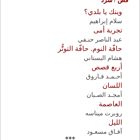
قص / سرد
وينك يا بلدي؟
سلام إبراهيم
تجربة أمى
عبد الناصر حنـفي
حافّة النوم. حافّة التوتُّر
هشام البستاني
أربع قصص
أحـمـد فـاروق
اللسان
أمجـد الصـبان
العاصمة
روبرت ميناسه
الليل
آفـاق مسعـود