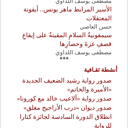
مصطفى يوسف اللداوي
الأسير المرابط ماهر يونس.. أيقونة
المعتقلات
حسن العاصي
سيمفونيةُ السلامِ المقيتةُ على إيقاعِ
قصفِ غزةَ وحصارِها
مصطفى يوسف اللداوي
أنشطة ثقـافية
صدور رواية رشيد الضعيف الجديدة
«الأميرة والخاتم»
صدور رواية «ألاعيب خالد مع كورونا»
صدور ديوان «درب الأراجيح مغلق»
انطلاق الدورة السادسة لجائزة كتارا
للرواية