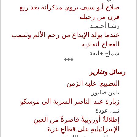
صلاح أبو سيف يروي مذكراته بعد ربع
قرن من رحيله
رشـا أحـمـد
عندما يولد الإبداع من رحم الألم وتنصب
الفخاخ لتفاديه
سماح خليفة
رسائل وتقارير
التطبيع: غلبة الزمن‎
يامن صابور
زيارة عبد الناصر السرية الى موسكو
نبيل عودة
إطلالةٌ أوروبيةٌ قاصرةٌ من العينِ
الإسرائيليةِ على قطاعِ غزةَ