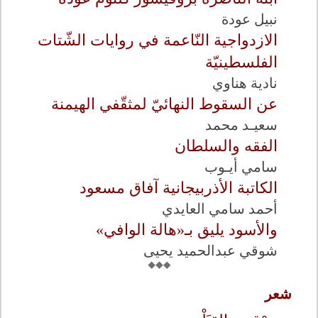
نبيل عودة
الازدواجية النّاعمة في روايات الشّتات
الفلسطينيّة
نادية هناوي
عن السقوط النهائيّ لمثقّفي الهيمنة
سعيـد محمد
الفقه والسلطان
سامي أيـوب
الكاتبة الأذربيجانية آفاق مسعود
أحمد سامي العايدي
والأسود يليق بـ«هالة الوافي»
شوقي عبدالحميد يحيى
شعر