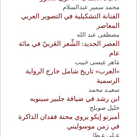
محمد سمير عبدالسلام
الفنانة التشكيلية في التصوير العربي
المعاصر
مصطفى عبد الله
العصر الجديد: الشِّعر العَربيّ في مائة
عام
مَاهر عِيسى حَبيب
«العرب» تاريخ شامل خارج الرواية
الرسمية
سعيـد محمد
ابن رشد في ضيافة جلبير سينويه
خليل صويلح
أمبرتو إيكو يروي محنة فقدان الذاكرة
في زمن موسوليني
عـلي عـطا